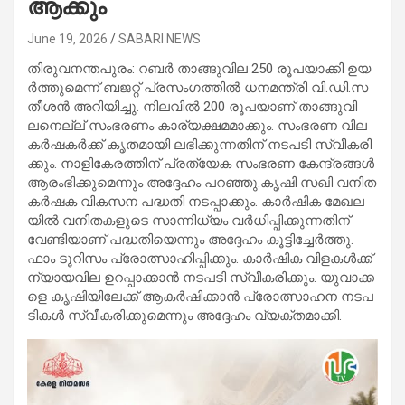
ആ​ക്കും
June 19, 2026
SABARI NEWS
തിരുവനന്തപുരം: റ​ബ​ര്‍ താ​ങ്ങു​വി​ല 250 രൂ​പ​യാ​ക്കി ഉ​യ​
ര്‍​ത്തു​മെ​ന്ന് ബ​ജ​റ്റ് പ്ര​സം​ഗ​ത്തി​ൽ ധ​ന​മ​ന്ത്രി വി.​ഡി.​സ​
തീ​ശ​ൻ അ​റി​യി​ച്ചു. നി​ല​വി​ല്‍ 200 രൂ​പ​യാ​ണ് താ​ങ്ങു​വി​
ലനെ​ല്ല് സം​ഭ​ര​ണം കാ​ര്യ​ക്ഷ​മ​മാ​ക്കും. സം​ഭ​ര​ണ വി​ല
ക​ര്‍​ഷ​ക​ര്‍​ക്ക് കൃ​ത​മാ​യി ല​ഭി​ക്കു​ന്ന​തി​ന് ന​ട​പ​ടി സ്വീ​ക​രി​
ക്കും. നാ​ളി​കേ​ര​ത്തി​ന് പ്ര​ത്യേ​ക സം​ഭ​ര​ണ കേ​ന്ദ്ര​ങ്ങ​ള്‍
ആ​രം​ഭി​ക്കുമെന്നും അദ്ദേഹം പറഞ്ഞു.കൃ​ഷി സ​ഖി വ​നി​ത
ക​ര്‍​ഷ​ക വി​ക​സ​ന പ​ദ്ധ​തി ന​ട​പ്പാ​ക്കും. കാ​ര്‍​ഷി​ക മേ​ഖ​ല​
യി​ല്‍ വ​നി​ത​ക​ളു​ടെ സാ​ന്നി​ധ്യം വ​ര്‍​ധി​പ്പി​ക്കു​ന്ന​തിന്
വേണ്ടിയാണ് പദ്ധതിയെന്നും അദ്ദേഹം കൂട്ടിച്ചേർത്തു.
ഫാം ​ടൂ​റി​സം പ്രോ​ത്സാ​ഹി​പ്പി​ക്കും. കാ​ര്‍​ഷി​ക വി​ള​ക​ള്‍​ക്ക്
ന്യാ​യ​വി​ല ഉ​റ​പ്പാ​ക്കാ​ന്‍ ന​ട​പ​ടി സ്വീ​ക​രി​ക്കും. യു​വാ​ക്ക​
ളെ കൃ​ഷി​യി​ലേ​ക്ക് ആ​ക​ര്‍​ഷി​ക്കാ​ന്‍ പ്രോ​ത്സാ​ഹ​ന ന​ട​പ​
ടി​ക​ള്‍ സ്വീ​ക​രി​ക്കു​മെ​ന്നും അദ്ദേഹം വ്യക്തമാക്കി.