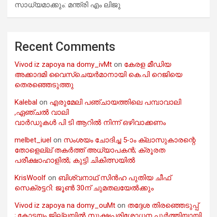
സാധ്യമാക്കും: മന്ത്രി എം ലിജു
Recent Comments
Vivod iz zapoya na domy_ivMt
on
കേരള മീഡിയ
അക്കാദമി വൈസ്ചെയർമാനായി കെ.പി റെജിയെ
തെരഞ്ഞെടുത്തു
Kalebal
on
എരുമേലി പഞ്ചായത്തിലെ പമ്പാവാലി
,ഏഞ്ചൽ വാലി
വാർഡുകൾ പി ടി ആറിൽ നിന്ന് ഒഴിവാക്കണം
melbet_iuel
on
സംശയം ചോദിച്ച 5-ാം ക്ലാസുകാരന്റെ
തോളെല്ല് തകർത്ത് അധ്യാപകൻ; ക്രൂരത
പരീക്ഷാഹാളിൽ; കുട്ടി ചികിത്സയിൽ
KrisWoolf
on
ബിശ്വനാഥ് സിൻഹ പുതിയ ചീഫ്
സെക്രട്ടറി: ജൂൺ 30ന് ചുമതലയേൽക്കും
Vivod iz zapoya na domy_ouMt
on
തദ്ദേശ തിരഞ്ഞെടുപ്പ്
;.കോട്ടയം ജില്ലയിൽ സൂക്ഷ്മപരിശോധന പൂർത്തിയായി