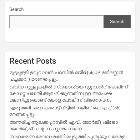
Search
Search
Recent Posts
മുട്ടപ്പള്ളി ഉറുവാലൻ പറമ്പിൽ മജീദ് (66,OP മജീദണ്ണൻ
പച്ചക്കറി ) മരണപ്പെട്ടു..
വിവിധ സ്കൂളുകളില്‍ സ്വയാശ്രയ സ്റ്റുഡന്‍റ് പോലീസ്
കേഡറ്റ് പദ്ധതി ആരംഭിക്കുന്നതിനുള്ള അപേക്ഷ
ക്ഷണിച്ചുകൊണ്ട് കേരള പോലീസ് വിജ്ഞാപനം
എരുമേലി ചരള കരോട്ട് വീട്ടിൽ നജീബ് കെ എച്ച് (55)
മരണപ്പെട്ടു.
അന്തരിച്ച ആ​ല​ക്ക​പ്പ​റമ്പിൽ​ എ.​വി. ജോ​ർ​ജ് ( ഷിജോ
ജോർജ് ,50) ന്റെ സംസ്കാരം നാളെ
സഹകരണ മേഖല ശക്തിപ്പെടുത്തി പുതുയുഗ കേരളം