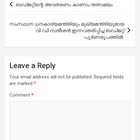
ബഡ്ജറ്റിന്റെ അവതരണം കാണാം തത്സമയം
o
A
navigation
o
p
സംസ്ഥാന ധനകാര്യമന്ത്രിയും മുഖ്യമന്ത്രിയുമായ
k
p
വി ഡി സതീശൻ ഇന്നവതരിപ്പിച്ച ബഡ്ജറ്റ്
-പൂർണരൂപത്തിൽ
Leave a Reply
Your email address will not be published.
Required fields
are marked
*
Comment
*