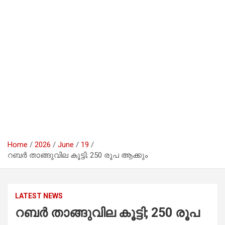
Home
2026
June
19
റ​ബ​ർ താ​ങ്ങു​വി​ല കൂ​ട്ടി; 250 രൂ​പ ആ​ക്കും
LATEST NEWS
റ​ബ​ർ താ​ങ്ങു​വി​ല കൂ​ട്ടി; 250 രൂ​പ