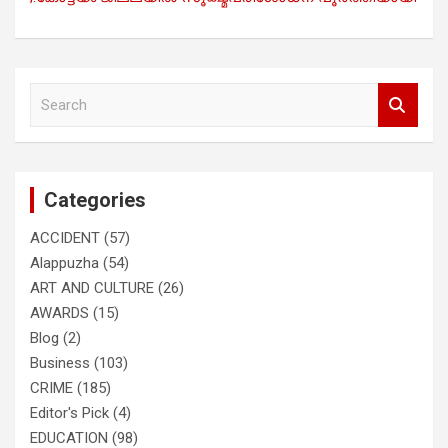
S
e
a
r
c
Categories
h
ACCIDENT
(57)
Alappuzha
(54)
ART AND CULTURE
(26)
AWARDS
(15)
Blog
(2)
Business
(103)
CRIME
(185)
Editor's Pick
(4)
EDUCATION
(98)