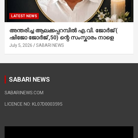
LATEST NEWS
അന്തരിച്ച ആ​ല​ക്ക​പ്പ​റമ്പിൽ​ എ.​വി. ജോ​ർ​ജ് (
ഷിജോ ജോർജ് ,50) ന്റെ സംസ്കാരം നാളെ
July 5, 2026
SABARI NEWS
SABARI NEWS
SABARINEWS.COM
LICENCE NO: KL07D0003595