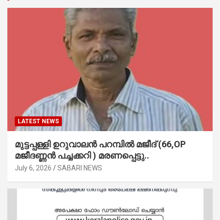
LATEST NEWS
മുട്ടപ്പള്ളി ഉറുവാലൻ പറമ്പിൽ മജീദ് (66,OP
മജീദണ്ണൻ പച്ചക്കറി ) മരണപ്പെട്ടു..
July 6, 2026
SABARI NEWS