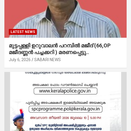
LATEST NEWS
മുട്ടപ്പള്ളി ഉറുവാലൻ പറമ്പിൽ മജീദ് (66,OP
മജീദണ്ണൻ പച്ചക്കറി ) മരണപ്പെട്ടു..
July 6, 2026
SABARI NEWS