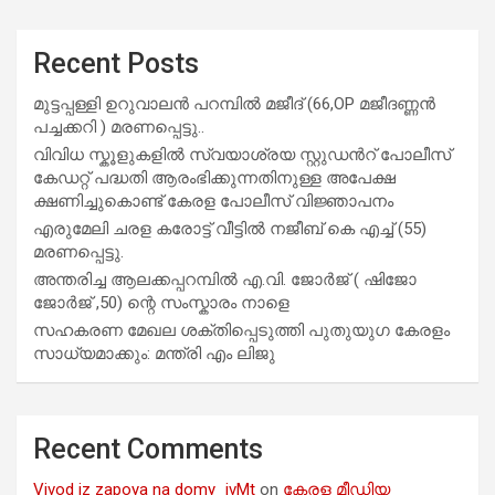
Recent Posts
മുട്ടപ്പള്ളി ഉറുവാലൻ പറമ്പിൽ മജീദ് (66,OP മജീദണ്ണൻ
പച്ചക്കറി ) മരണപ്പെട്ടു..
വിവിധ സ്കൂളുകളില്‍ സ്വയാശ്രയ സ്റ്റുഡന്‍റ് പോലീസ്
കേഡറ്റ് പദ്ധതി ആരംഭിക്കുന്നതിനുള്ള അപേക്ഷ
ക്ഷണിച്ചുകൊണ്ട് കേരള പോലീസ് വിജ്ഞാപനം
എരുമേലി ചരള കരോട്ട് വീട്ടിൽ നജീബ് കെ എച്ച് (55)
മരണപ്പെട്ടു.
അന്തരിച്ച ആ​ല​ക്ക​പ്പ​റമ്പിൽ​ എ.​വി. ജോ​ർ​ജ് ( ഷിജോ
ജോർജ് ,50) ന്റെ സംസ്കാരം നാളെ
സഹകരണ മേഖല ശക്തിപ്പെടുത്തി പുതുയുഗ കേരളം
സാധ്യമാക്കും: മന്ത്രി എം ലിജു
Recent Comments
Vivod iz zapoya na domy_ivMt
on
കേരള മീഡിയ