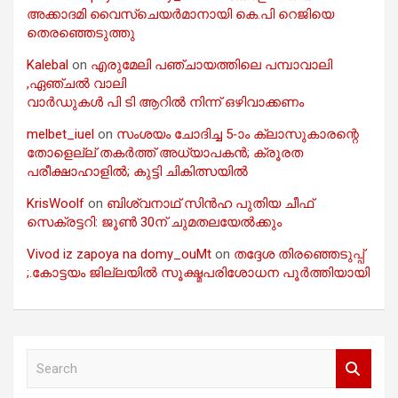
അക്കാദമി വൈസ്ചെയർമാനായി കെ.പി റെജിയെ
തെരഞ്ഞെടുത്തു
Kalebal
on
എരുമേലി പഞ്ചായത്തിലെ പമ്പാവാലി
,ഏഞ്ചൽ വാലി
വാർഡുകൾ പി ടി ആറിൽ നിന്ന് ഒഴിവാക്കണം
melbet_iuel
on
സംശയം ചോദിച്ച 5-ാം ക്ലാസുകാരന്റെ
തോളെല്ല് തകർത്ത് അധ്യാപകൻ; ക്രൂരത
പരീക്ഷാഹാളിൽ; കുട്ടി ചികിത്സയിൽ
KrisWoolf
on
ബിശ്വനാഥ് സിൻഹ പുതിയ ചീഫ്
സെക്രട്ടറി: ജൂൺ 30ന് ചുമതലയേൽക്കും
Vivod iz zapoya na domy_ouMt
on
തദ്ദേശ തിരഞ്ഞെടുപ്പ്
;.കോട്ടയം ജില്ലയിൽ സൂക്ഷ്മപരിശോധന പൂർത്തിയായി
S
e
a