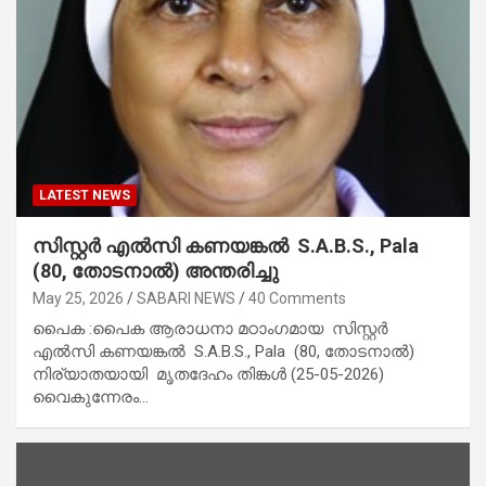
LATEST NEWS
സിസ്റ്റർ എൽസി കണയങ്കൽ S.A.B.S., Pala
(80, തോടനാൽ) അന്തരിച്ചു
May 25, 2026
SABARI NEWS
40 Comments
പൈക :പൈക ആരാധനാ മഠാംഗമായ സിസ്റ്റർ
എൽസി കണയങ്കൽ S.A.B.S., Pala (80, തോടനാൽ)
നിര്യാതയായി മൃതദേഹം തിങ്കൾ (25-05-2026)
വൈകുന്നേരം…