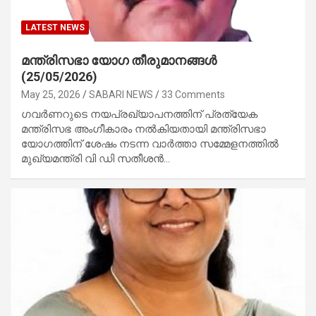
LATEST NEWS
മന്ത്രിസഭാ യോഗ തീരുമാനങ്ങൾ
(25/05/2026)
May 25, 2026
SABARI NEWS
33 Comments
ഗവർണറുടെ നയപ്രഖ്യാപനത്തിന് പ്രത്യേക
മന്ത്രിസഭ അംഗീകാരം നൽകിയതായി മന്ത്രിസഭാ
യോഗത്തിന് ശേഷം നടന്ന വാർത്താ സമ്മേളനത്തിൽ
മുഖ്യമന്ത്രി വി ഡി സതീശൻ…