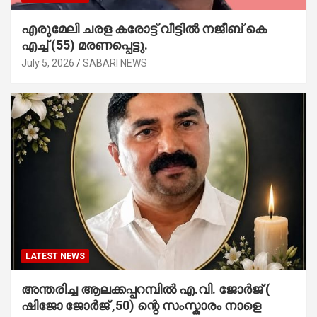
എരുമേലി ചരള കരോട്ട് വീട്ടിൽ നജീബ് കെ
എച്ച് (55) മരണപ്പെട്ടു.
July 5, 2026
SABARI NEWS
LATEST NEWS
അന്തരിച്ച ആ​ല​ക്ക​പ്പ​റമ്പിൽ​ എ.​വി. ജോ​ർ​ജ് (
ഷിജോ ജോർജ് ,50) ന്റെ സംസ്കാരം നാളെ