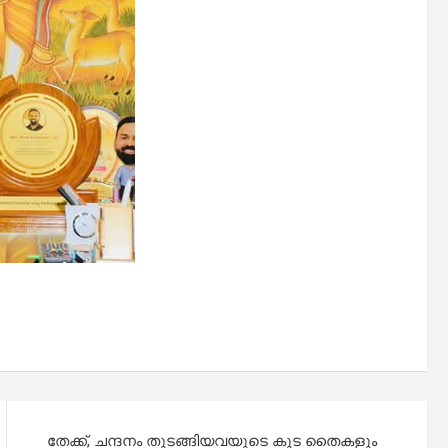
തേക്ക്, ചന്ദനം തുടങ്ങിയവയുടെ കൂട തൈകളും