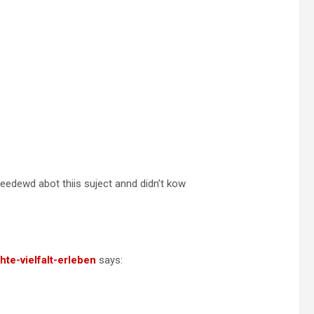
 needewd abot thiis suject annd didn’t kow
hte-vielfalt-erleben
says: