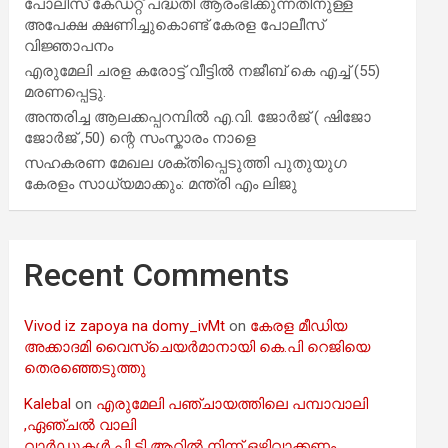
പോലീസ് കേഡറ്റ് പദ്ധതി ആരംഭിക്കുന്നതിനുള്ള
അപേക്ഷ ക്ഷണിച്ചുകൊണ്ട് കേരള പോലീസ്
വിജ്ഞാപനം
എരുമേലി ചരള കരോട്ട് വീട്ടിൽ നജീബ് കെ എച്ച് (55)
മരണപ്പെട്ടു.
അന്തരിച്ച ആ​ല​ക്ക​പ്പ​റമ്പിൽ​ എ.​വി. ജോ​ർ​ജ് ( ഷിജോ
ജോർജ് ,50) ന്റെ സംസ്കാരം നാളെ
സഹകരണ മേഖല ശക്തിപ്പെടുത്തി പുതുയുഗ
കേരളം സാധ്യമാക്കും: മന്ത്രി എം ലിജു
Recent Comments
Vivod iz zapoya na domy_ivMt
on
കേരള മീഡിയ
അക്കാദമി വൈസ്ചെയർമാനായി കെ.പി റെജിയെ
തെരഞ്ഞെടുത്തു
Kalebal
on
എരുമേലി പഞ്ചായത്തിലെ പമ്പാവാലി
,ഏഞ്ചൽ വാലി
വാർഡുകൾ പി ടി ആറിൽ നിന്ന് ഒഴിവാക്കണം