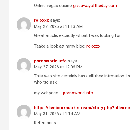
Online vegas casino
giveawayoftheday.com
roloxxx
says:
May 27, 2026 at 11:13 AM
Great article, excactly whbat I was looking for.
Taake a look att mmy blog:
roloxxx
pornoworld.info
says:
May 27, 2026 at 12:06 PM
Thiis web site certainly hass alll thee infrmation I
who tto ask.
my webpage –
pornoworld.info
https://livebookmark.stream/story.php?title=ec
May 31, 2026 at 1:14 AM
References: