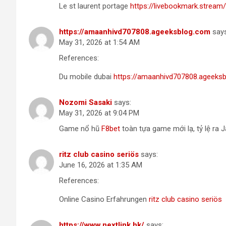
Le st laurent portage
https://livebookmark.stream/s
https://amaanhivd707808.ageeksblog.com
say
May 31, 2026 at 1:54 AM
References:
Du mobile dubai
https://amaanhivd707808.ageeks
Nozomi Sasaki
says:
May 31, 2026 at 9:04 PM
Game nổ hũ
F8bet
toàn tựa game mới lạ, tỷ lệ ra 
ritz club casino seriös
says:
June 16, 2026 at 1:35 AM
References:
Online Casino Erfahrungen
ritz club casino seriös
https://www.nextlink.hk/
says: