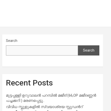
Search
Search
Recent Posts
മുട്ടപ്പള്ളി ഉറുവാലൻ പറമ്പിൽ മജീദ് (66,OP മജീദണ്ണൻ
പച്ചക്കറി ) മരണപ്പെട്ടു..
വിവിധ സ്കൂളുകളില്‍ സ്വയാശ്രയ സ്റ്റുഡന്‍റ്