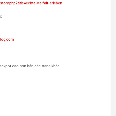
tory.php?title=echte-vielfalt-erleben
s:
blog.com
Jackpot cao hơn hẳn các trang khác.