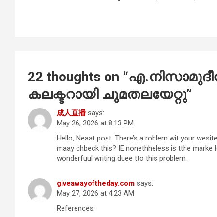
navigation
o
p
k
p
22 thoughts on “
എ.നിസാമുദീന്
കലക്ടറായി ചുമതലയേറ്റു
”
成人直播
says:
May 26, 2026 at 8:13 PM
Hello, Neaat post. There’s a roblem wit your wesite
maay chbeck this? IE nonethheless is tthe marke le
wonderfuul writing duee tto this problem.
giveawayoftheday.com
says:
May 27, 2026 at 4:23 AM
References: