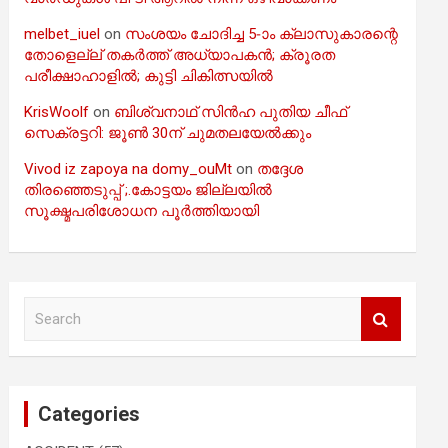
melbet_iuel
on
സംശയം ചോദിച്ച 5-ാം ക്ലാസുകാരന്റെ
തോളെല്ല് തകർത്ത് അധ്യാപകൻ; ക്രൂരത
പരീക്ഷാഹാളിൽ; കുട്ടി ചികിത്സയിൽ
KrisWoolf
on
ബിശ്വനാഥ് സിൻഹ പുതിയ ചീഫ്
സെക്രട്ടറി: ജൂൺ 30ന് ചുമതലയേൽക്കും
Vivod iz zapoya na domy_ouMt
on
തദ്ദേശ
തിരഞ്ഞെടുപ്പ് ;.കോട്ടയം ജില്ലയിൽ
സൂക്ഷ്മപരിശോധന പൂർത്തിയായി
S
e
a
r
c
Categories
h