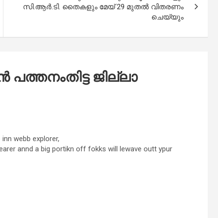
സി.ആർ.ടി. തൈകളും മേയ് 29 മുതൽ വിതരണം
ചെയ്യും
‍ പത്തനംതിട്ട ജില്ലാ
 inn webb explorer,
arer annd a big portikn off fokks will lewave outt ypur