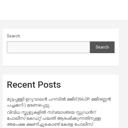
Search
Search
Recent Posts
മുട്ടപ്പള്ളി ഉറുവാലൻ പറമ്പിൽ മജീദ് (66,OP മജീദണ്ണൻ
പച്ചക്കറി ) മരണപ്പെട്ടു..
വിവിധ സ്കൂളുകളില്‍ സ്വയാശ്രയ സ്റ്റുഡന്‍റ്
പോലീസ് കേഡറ്റ് പദ്ധതി ആരംഭിക്കുന്നതിനുള്ള
അപേക്ഷ ക്ഷണിച്ചുകൊണ്ട് കേരള പോലീസ്