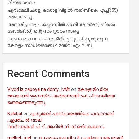
വിജ്ഞാപനം
എരുമേലി ചരള കരോട്ട് വീട്ടിൽ നജീബ് കെ എച്ച് (55)
മരണപ്പെട്ടു.
അന്തരിച്ച ആ​ല​ക്ക​പ്പ​റമ്പിൽ​ എ.​വി. ജോ​ർ​ജ് ( ഷിജോ
ജോർജ് ,50) ന്റെ സംസ്കാരം നാളെ
സഹകരണ മേഖല ശക്തിപ്പെടുത്തി പുതുയുഗ
കേരളം സാധ്യമാക്കും: മന്ത്രി എം ലിജു
Recent Comments
Vivod iz zapoya na domy_ivMt
on
കേരള മീഡിയ
അക്കാദമി വൈസ്ചെയർമാനായി കെ.പി റെജിയെ
തെരഞ്ഞെടുത്തു
Kalebal
on
എരുമേലി പഞ്ചായത്തിലെ പമ്പാവാലി
,ഏഞ്ചൽ വാലി
വാർഡുകൾ പി ടി ആറിൽ നിന്ന് ഒഴിവാക്കണം
melbet_iuel
on
സംശയം ചോദിച്ച 5-ാം ക്ലാസുകാരന്റെ