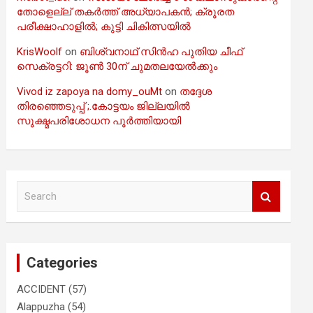
തോളെല്ല് തകർത്ത് അധ്യാപകൻ; ക്രൂരത
പരീക്ഷാഹാളിൽ; കുട്ടി ചികിത്സയിൽ
KrisWoolf
on
ബിശ്വനാഥ് സിൻഹ പുതിയ ചീഫ്
സെക്രട്ടറി: ജൂൺ 30ന് ചുമതലയേൽക്കും
Vivod iz zapoya na domy_ouMt
on
തദ്ദേശ
തിരഞ്ഞെടുപ്പ് ;.കോട്ടയം ജില്ലയിൽ
സൂക്ഷ്മപരിശോധന പൂർത്തിയായി
S
e
a
r
c
Categories
h
ACCIDENT
(57)
Alappuzha
(54)