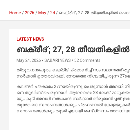
Home
2026
May
24
ബ​ക്രീ​ദ് ; 27, 28 തീ​യ​തി​ക​ളി​ൽ പൊ
LATEST NEWS
ബ​ക്രീ​ദ് ; 27, 28 തീ​യ​തി​ക​ള
May 24, 2026
SABARI NEWS
52 Comments
തി​രു​വ​ന​ന്ത​പു​രം: ബ​ക്രീ​ദ് പ്ര​മാ​ണി​ച്ച് സം​സ്ഥാ​ന​ത്ത് തു
സ​ർ​ക്കാ​ർ ഉ​ത്ത​ര​വി​റ​ക്കി. നേ​ര​ത്തെ നി​ശ്ച​യി​ച്ചി​രു​ന്ന 2
ക​ല​ണ്ട​ർ പ്ര​കാ​രം 27നാ​യി​രു​ന്നു പെ​രു​ന്നാ​ൾ അ​വ​ധി നി​ശ്ച​
നെ തു​ട​ർ​ന്ന് പെ​രു​ന്നാ​ൾ ആ​ഘോ​ഷം 28 ലേ​ക്ക് മാ​റു​ക​യാ​യ
യും കൂ​ടി അ​വ​ധി ന​ൽ​കാ​ൻ സ​ർ​ക്കാ​ർ തീ​രു​മാ​നി​ച്ച​ത്.
തു​മേ​ഖ​ലാ സ്ഥാ​പ​ന​ങ്ങ​ൾ​ക്കും പ്ര​ഫ​ഷ​ന​ൽ കോ​ള​ജു​ക​ൾ ഉ
സ്ഥാ​പ​ന​ങ്ങ​ൾ​ക്കും​ തു​ട​ർ​ച്ച​യാ​യി ര​ണ്ട് ദി​വ​സം അ​വ​ധി​യാ​