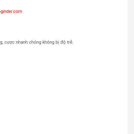
oginder.com
, cược nhanh chóng không bị độ trễ.