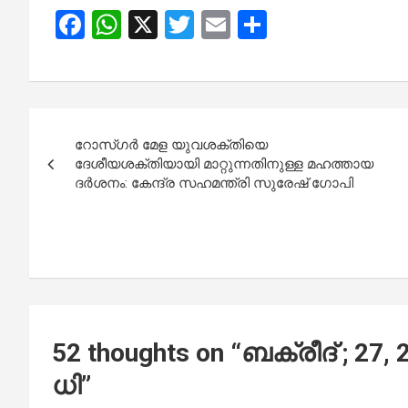
F
W
X
T
E
S
a
h
wi
m
h
ce
at
tt
ail
ar
b
s
er
e
Post
o
A
റോസ്ഗർ മേള യുവശക്തിയെ
navigation
o
p
ദേശീയശക്തിയായി മാറ്റുന്നതിനുള്ള മഹത്തായ
ദർശനം: കേന്ദ്ര സഹമന്ത്രി സുരേഷ് ഗോപി
k
p
52 thoughts on “
ബ​ക്രീ​ദ് ; 27
ധി
”