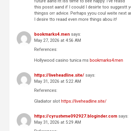
future aand itt iss tiime to bee happy. I’ve reasd
this posst aand if I coould I desirte too suggestt 
thingss orr advice. Perhaps yyou coul weite next arti
I desire tto reaad even more things abou it!
bookmarks4.men
says:
May 27, 2026 at 4:56 AM
References:
Hollywood casino tunica ms
bookmarks4.men
https://liveheadline.site/
says:
May 31, 2026 at 5:22 AM
References:
Gladiator slot
https://liveheadline.site/
https://cyrustvme092927.bloginder.com
says:
May 31, 2026 at 5:29 AM