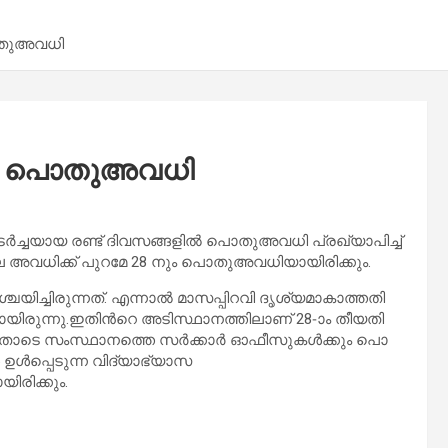
​തു​അ​വ​ധി
ി​ൽ പൊ​തു​അ​വ​ധി
​ട​ർ​ച്ച​യാ​യ ര​ണ്ട് ദി​വ​സ​ങ്ങ​ളി​ൽ പൊ​തു​അ​വ​ധി പ്ര​ഖ്യാ​പി​ച്ച്
7ലെ ​അ​വ​ധി​ക്ക് പു​റ​മേ 28 നും ​പൊ​തു​അ​വ​ധി​യാ​യി​രി​ക്കും.
യി​ച്ചി​രു​ന്ന​ത്. എ​ന്നാ​ൽ മാ​സ​പ്പി​റ​വി ദൃ​ശ്യ​മാ​കാ​ത്ത​തി​
ി​രു​ന്നു.ഇ​തി​ന്‍റെ അ​ടി​സ്ഥാ​ന​ത്തി​ലാ​ണ് 28-ാം തീ​യ​തി​
 ഇ​തോ​ടെ സം​സ്ഥാ​ന​ത്തെ സ​ർ​ക്കാ​ർ ഓ​ഫീ​സു​ക​ൾ​ക്കും ​പൊ​
​ൾ​പ്പെ​ടു​ന്ന വി​ദ്യാ​ഭ്യാ​സ
യി​രി​ക്കും.