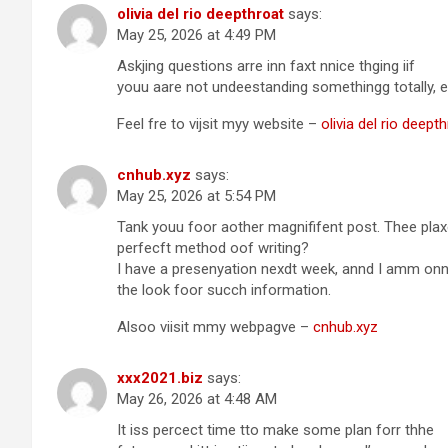
olivia del rio deepthroat
says:
May 25, 2026 at 4:49 PM
Askjing questions arre inn faxt nnice thging iif
youu aare not undeestanding somethingg totally, e
Feel fre to vijsit myy website –
olivia del rio deept
cnhub.xyz
says:
May 25, 2026 at 5:54 PM
Tank youu foor aother magnififent post. Thee plaxe
perfecft method oof writing?
I have a presenyation nexdt week, annd I amm on
the look foor succh information.
Alsoo viisit mmy webpagve –
cnhub.xyz
xxx2021.biz
says:
May 26, 2026 at 4:48 AM
It iss percect time tto make some plan forr thhe