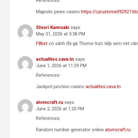
References:
Majestic pines casino
https://cyrustvme092927.bl
Shiori Kamisaki
says:
May 31, 2026 at 5:38 PM
F8bet
có sảnh đá gà Thomo trực tiếp xem nét căng
actualites.cava.tn
says:
June 1, 2026 at 11:29 PM
References:
Jackpot junction casino
actualites.cava.tn
atomcraft.ru
says:
June 2, 2026 at 1:20 PM
References:
Random number generator online
atomcraft.ru