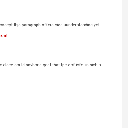
xscept thjs paragraph offers nice uunderstanding yet.
hroat
 elsee could anyhone gget that tpe oof info iin sich a
n