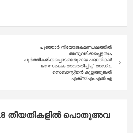
പൂഞ്ഞാർ നിയോജകമണ്ഡലത്തിൽ
അനുവദിക്കപ്പെട്ടതും,
പൂർത്തീകരിക്കപ്പെടേണ്ടതുമായ പദ്ധതികൾ
ജനസമക്ഷം അവതരിപ്പിച്ച് അഡ്വ.
സെബാസ്റ്റ്യൻ കുളത്തുങ്കൽ
എക്സ്.എം.എൽ.എ
, 28 തീ​യ​തി​ക​ളി​ൽ പൊ​തു​അ​വ​