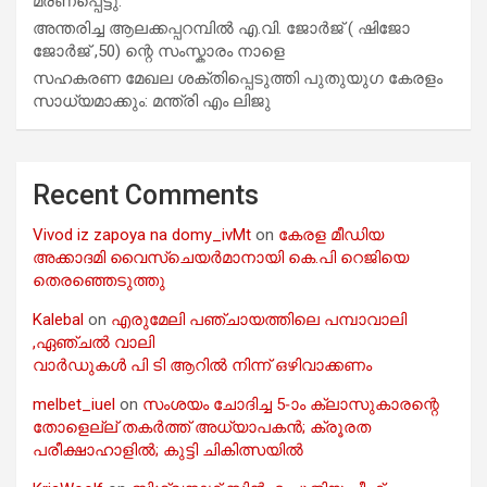
മരണപ്പെട്ടു.
അന്തരിച്ച ആ​ല​ക്ക​പ്പ​റമ്പിൽ​ എ.​വി. ജോ​ർ​ജ് ( ഷിജോ
ജോർജ് ,50) ന്റെ സംസ്കാരം നാളെ
സഹകരണ മേഖല ശക്തിപ്പെടുത്തി പുതുയുഗ കേരളം
സാധ്യമാക്കും: മന്ത്രി എം ലിജു
Recent Comments
Vivod iz zapoya na domy_ivMt
on
കേരള മീഡിയ
അക്കാദമി വൈസ്ചെയർമാനായി കെ.പി റെജിയെ
തെരഞ്ഞെടുത്തു
Kalebal
on
എരുമേലി പഞ്ചായത്തിലെ പമ്പാവാലി
,ഏഞ്ചൽ വാലി
വാർഡുകൾ പി ടി ആറിൽ നിന്ന് ഒഴിവാക്കണം
melbet_iuel
on
സംശയം ചോദിച്ച 5-ാം ക്ലാസുകാരന്റെ
തോളെല്ല് തകർത്ത് അധ്യാപകൻ; ക്രൂരത
പരീക്ഷാഹാളിൽ; കുട്ടി ചികിത്സയിൽ