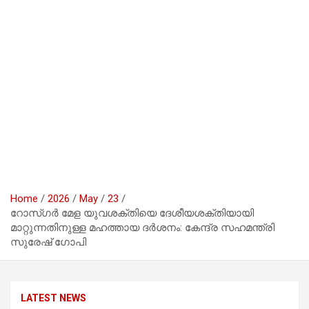
Home
2026
May
23
റോസ്ഗർ മേള യുവശക്തിയെ ദേശീയശക്തിയായി
മാറ്റുന്നതിനുള്ള മഹത്തായ ദർശനം: കേന്ദ്ര സഹമന്ത്രി
സുരേഷ് ഗോപി
LATEST NEWS