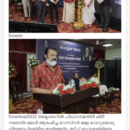
Downlo
Download2022 ഒക്ടോബറിൽ പ്രധാനമന്ത്രി ശ്രീ
നരേന്ദ്ര മോദി ആരംഭിച്ച റോസ്ഗർ മേള വെറുമൊരു
നിയമനപ്രക്രിയ മാത്രമല്ല, മറിച്ച് യുവശക്തിയെ