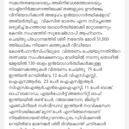
സമഗ്രതയോടെയും അഭിനിവേശത്തോടെയും
രാഷ്ട്രനിർമ്മാണത്തിലേക്ക് തങ്ങളുടെ ഊർജ്ജം
വിനിയോ​ഗിക്കാൻ അദ്ദേഹം ഉദ്യോ​ഗാർത്ഥികളോട്
അഭ്യർത്ഥിച്ചു. വികസിത ഭാരതം എന്ന സ്വപ്നത്തെ
ഒരുമിച്ച് മഹത്തായ യാഥാർത്ഥ്യമാക്കി മാറ്റാമെന്നും
കേന്ദ്ര സഹമന്ത്രി സുരേഷ്​ഗോപി ആഹ്വാനം
ചെയ്തു.പ്രധാനമന്ത്രി ശ്രീ നരേന്ദ്ര മോദി 51,000
ത്തിലധികം നിയമന കത്തുകൾ വീഡിയോ
കോൺഫറൻസിംഗിലൂടെ വിതരണം ചെയ്യുന്നതിൻ്റെ
തത്സമയ സംപ്രേക്ഷണവും വേദിയിൽ നടന്നു.തൊഴിൽ
മേളയിൽ 130-ഓളം ഉദ്യോഗാർത്ഥികൾക്കുള്ള
നിയമനക്കത്തുകൾ വിതരണം ചെയ്തു. 79 പേർ
ഇന്ത്യൻ റെയിൽവേ, 12 പേർ വിഎസ്എസ്സി ,
ഐഎസ്ആർഒ, 23 പേർ ഐഎസ്ഇആർ,
സിഎസ്ഐആർ,എൻഐഐഎസ്ടി, 11 പേർ ബാങ്ക്
ഓഫ് ബറോഡ, എയർപോർട്ട് അതോറിറ്റി ഓഫ്
ഇന്ത്യയിൽ രണ്ട് പേർ, വ്യോമസേന, മിലിട്ടറി
എഞ്ചിനീയർ സർവീസസ്, ഇന്ത്യൻ നാവികസേന
എന്നിവയിലേക്ക് മൂന്ന് പേർ എന്നിങ്ങനെയാണ്
നിയമിതരായത്.തിരുവനന്തപുരം ഡിവിഷണൽ
റെയിൽവേ മാനേജർ ശ്രീ ദിവ്യകാന്ത് ചന്ദ്രകാർ