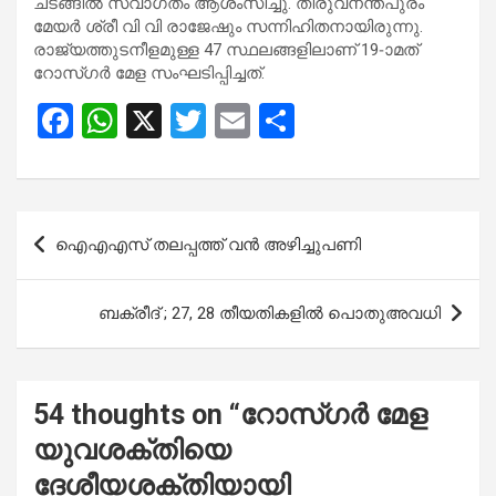
ചടങ്ങിൽ സ്വാ​ഗതം ആശംസിച്ചു. തിരുവനന്തപുരം
മേയർ ശ്രീ വി വി രാജേഷും സന്നിഹിതനായിരുന്നു.
രാജ്യത്തുടനീളമുള്ള 47 സ്ഥലങ്ങളിലാണ് 19-ാമത്
റോസ്ഗർ മേള സംഘടിപ്പിച്ചത്.
F
W
X
T
E
S
a
h
wi
m
h
ce
at
tt
ail
ar
b
s
er
e
Post
ഐഎഎസ് തലപ്പത്ത് വന്‍ അഴിച്ചുപണി
o
A
navigation
o
p
ബ​ക്രീ​ദ് ; 27, 28 തീ​യ​തി​ക​ളി​ൽ പൊ​തു​അ​വ​ധി
k
p
54 thoughts on “
റോസ്ഗർ മേള
യുവശക്തിയെ
ദേശീയശക്തിയായി