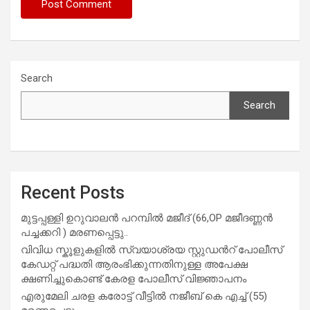
Search
Search
Recent Posts
മുട്ടപ്പള്ളി ഉറുവാലൻ പറമ്പിൽ മജീദ് (66,OP മജീദണ്ണൻ
പച്ചക്കറി ) മരണപ്പെട്ടു..
വിവിധ സ്കൂളുകളില്‍ സ്വയാശ്രയ സ്റ്റുഡന്‍റ് പോലീസ്
കേഡറ്റ് പദ്ധതി ആരംഭിക്കുന്നതിനുള്ള അപേക്ഷ
ക്ഷണിച്ചുകൊണ്ട് കേരള പോലീസ് വിജ്ഞാപനം
എരുമേലി ചരള കരോട്ട് വീട്ടിൽ നജീബ് കെ എച്ച് (55)