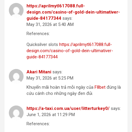
https://aprilmytl617088.full-
design.com/casino-of-gold-dein-ultimativer-
guide-84177344
says:
May 31, 2026 at 5:40 AM
References:
Quicksilver slots
https://aprilmytl617088.full-
design.com/casino-of-gold-dein-ultimativer-
guide-84177344
Akari Mitani
says:
May 31, 2026 at 5:25 PM
Khuyến mãi hoàn trả mỗi ngày của
F8bet
đúng là
cứu cánh cho những ngày đen đủi.
https://a-taxi.com.ua/user/litterturkey0/
says:
June 1, 2026 at 11:29 PM
References: