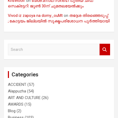
KrisWoolf
on
ബിശ്വനാഥ് സിൻഹ പുതിയ ചീഫ്
സെക്രട്ടറി: ജൂൺ 30ന് ചുമതലയേൽക്കും
Vivod iz zapoya na domy_ouMt
on
തദ്ദേശ തിരഞ്ഞെടുപ്പ്
;.കോട്ടയം ജില്ലയിൽ സൂക്ഷ്മപരിശോധന പൂർത്തിയായി
S
e
a
r
c
Categories
h
ACCIDENT
(57)
Alappuzha
(54)
ART AND CULTURE
(26)
AWARDS
(15)
Blog
(2)
Business
(103)