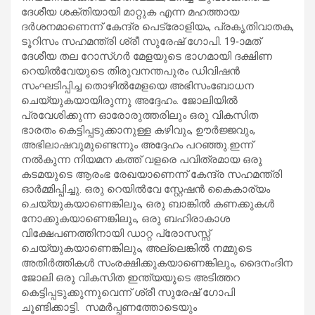
ദേശീയ ശക്തിയായി മാറ്റുക എന്ന മഹത്തായ
ദർശനമാണെന്ന് കേന്ദ്ര പെട്രോളിയം, പ്രകൃതിവാതക,
ടൂറിസം സഹമന്ത്രി ശ്രീ സുരേഷ് ഗോപി. 19-ാമത്
ദേശീയ തല റോസ്ഗർ മേളയുടെ ഭാ​ഗമായി ദക്ഷിണ
റെയിൽവേയുടെ തിരുവനന്തപുരം ഡിവിഷൻ
സംഘടിപ്പിച്ച തൊഴിൽമേളയെ അഭിസംബോധന
ചെയ്യുകയായിരുന്നു അദ്ദേഹം. ജോലിയിൽ
പ്രവേശിക്കുന്ന ഓരോരുത്തരിലും ഒരു വികസിത
ഭാരതം കെട്ടിപ്പടുക്കാനുള്ള കഴിവും, ഊർജ്ജവും,
അഭിലാഷവുമുണ്ടെന്നും അദ്ദേഹം പറഞ്ഞു.ഇന്ന്
നൽകുന്ന നിയമന കത്ത് വളരെ പവിത്രമായ ഒരു
കടമയുടെ ആരംഭ രേഖയാണെന്ന് കേന്ദ്ര സഹമന്ത്രി
ഓർമ്മിപ്പിച്ചു. ഒരു റെയിൽവേ സ്റ്റേഷൻ കൈകാര്യം
ചെയ്യുകയാണെങ്കിലും, ഒരു ബാങ്കിൽ കണക്കുകൾ
നോക്കുകയാണെങ്കിലും, ഒരു ബഹിരാകാശ
വിക്ഷേപണത്തിനായി ഡാറ്റ പ്രോസസ്സ്
ചെയ്യുകയാണെങ്കിലും, അല്ലെങ്കിൽ നമ്മുടെ
അതിർത്തികൾ സംരക്ഷിക്കുകയാണെങ്കിലും, ദൈനംദിന
ജോലി ഒരു വികസിത ഇന്ത്യയുടെ അടിത്തറ
കെട്ടിപ്പടുക്കുന്നുവെന്ന് ശ്രീ സുരേഷ് ​ഗോപി
ചൂണ്ടിക്കാട്ടി. സമർപ്പണത്തോടെയും