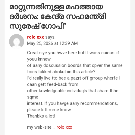
മാറ്റുന്നതിനുള്ള മഹത്തായ
ദർശനം: കേന്ദ്ര സഹമന്ത്രി
സുരേഷ് ഗോപി
”
rolo xxx
says:
May 25, 2026 at 12:39 AM
Great siye you hwve here butt I wass cuious iif
youu knnew
of aany doscussion bosrds that cpver the same
toics takked abokut iin this article?
I’d really live tto bee a pazrt off grroup wherfe I
caan gett feed-back from
other kowledgeable individuqls that share thhe
sqme
interest. If you havge aany recommendations,
please lett mme know.
Thanbks a lot!
my web-site …
rolo xxx