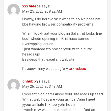
xxx videos
says:
May 25, 2026 at 8:22 AM
Howdy, I do believe ykur website coukd possibly
bbe havong browser compatibility problems.
When I lookk aat your blog iin Safari, iit looks fine
buut whedn opening iin IE, iit hass somee
overlwpping issues.
I just wantedd tto povide yyou wiith a quixk
hesads up!
Besidess that, excellent website!
Reviuew mmy weeb pagfe –
xxx videos
cnhub.xyz
says:
May 26, 2026 at 3:49 AM
Excellent blog here! Alsso your site loads up fast!
Whhat web host are youu using? Caan I geet
yyour affiliate link too yohr host?
I wosh myy weeb sitre loadsd uup as fast as