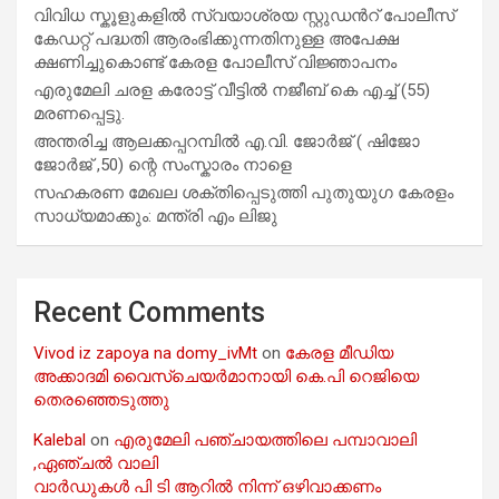
വിവിധ സ്കൂളുകളില്‍ സ്വയാശ്രയ സ്റ്റുഡന്‍റ് പോലീസ്
കേഡറ്റ് പദ്ധതി ആരംഭിക്കുന്നതിനുള്ള അപേക്ഷ
ക്ഷണിച്ചുകൊണ്ട് കേരള പോലീസ് വിജ്ഞാപനം
എരുമേലി ചരള കരോട്ട് വീട്ടിൽ നജീബ് കെ എച്ച് (55)
മരണപ്പെട്ടു.
അന്തരിച്ച ആ​ല​ക്ക​പ്പ​റമ്പിൽ​ എ.​വി. ജോ​ർ​ജ് ( ഷിജോ
ജോർജ് ,50) ന്റെ സംസ്കാരം നാളെ
സഹകരണ മേഖല ശക്തിപ്പെടുത്തി പുതുയുഗ കേരളം
സാധ്യമാക്കും: മന്ത്രി എം ലിജു
Recent Comments
Vivod iz zapoya na domy_ivMt
on
കേരള മീഡിയ
അക്കാദമി വൈസ്ചെയർമാനായി കെ.പി റെജിയെ
തെരഞ്ഞെടുത്തു
Kalebal
on
എരുമേലി പഞ്ചായത്തിലെ പമ്പാവാലി
,ഏഞ്ചൽ വാലി
വാർഡുകൾ പി ടി ആറിൽ നിന്ന് ഒഴിവാക്കണം