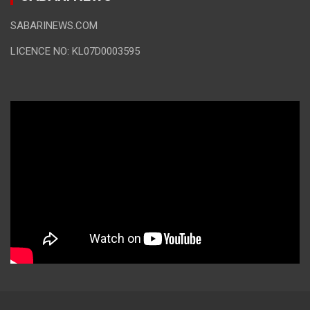
SABARINEWS.COM
LICENCE NO: KL07D0003595