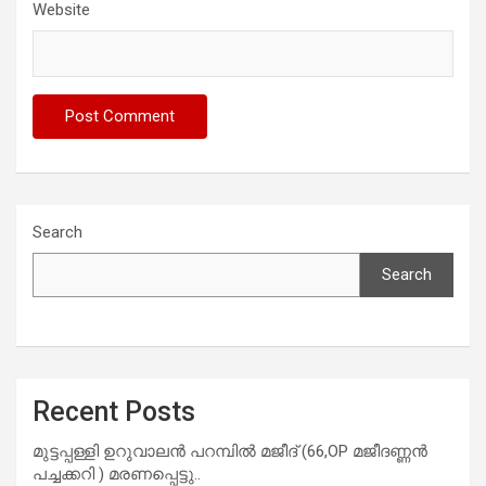
Website
Search
Search
Recent Posts
മുട്ടപ്പള്ളി ഉറുവാലൻ പറമ്പിൽ മജീദ് (66,OP മജീദണ്ണൻ
പച്ചക്കറി ) മരണപ്പെട്ടു..