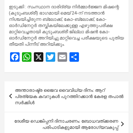
ഇടുക്കി : സംസ്ഥാന ദാരിദ്ര്യ നിര്‍മ്മാര്‍ജ്ജന മിഷന്റെ
(കുടുംബശ്രീ) ഭാഗമായി മെയ് 24-ന് നടത്താന്‍
നിശ്ചയിച്ചിരുന്ന ബ്ലോക്ക്, കോ-ബ്ലോക്ക്, കോ-
ഓര്‍ഡിനേറ്റര്‍ തസ്തികയിലേക്കുള്ള എഴുത്തുപരീക്ഷ
മാറ്റിവെച്ചതായി കുടുംബശ്രീ ജില്ലാ മിഷന്‍ കോ-
ഓര്‍ഡിനേറ്റര്‍ അറിയിച്ചു.മാറ്റിവെച്ച പരീക്ഷയുടെ പുതിയ
തീയതി പിന്നീട് അറിയിക്കും.
F
W
X
T
E
S
a
h
wi
m
h
ce
at
tt
ail
ar
b
s
er
e
Post
അന്താരാഷ്ട്ര ജൈവ വൈവിധ്യ ദിനം: ആറ്
o
A
navigation
പ്രത്യേക കവറുകൾ പുറത്തിറക്കാൻ കേരള തപാൽ
o
p
സർക്കിൾ
k
p
ദേശീയ ഡെങ്കിപ്പനി ദിനാചരണം: ബോധവത്ക്കരണ
പരിപാടികളുമായി ആരോഗ്യവകുപ്പ്