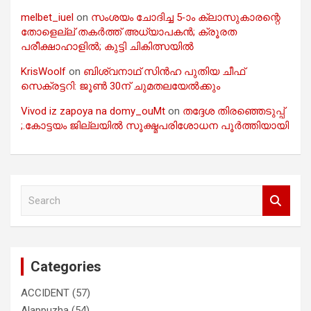
melbet_iuel
on
സംശയം ചോദിച്ച 5-ാം ക്ലാസുകാരന്റെ
തോളെല്ല് തകർത്ത് അധ്യാപകൻ; ക്രൂരത
പരീക്ഷാഹാളിൽ; കുട്ടി ചികിത്സയിൽ
KrisWoolf
on
ബിശ്വനാഥ് സിൻഹ പുതിയ ചീഫ്
സെക്രട്ടറി: ജൂൺ 30ന് ചുമതലയേൽക്കും
Vivod iz zapoya na domy_ouMt
on
തദ്ദേശ തിരഞ്ഞെടുപ്പ്
;.കോട്ടയം ജില്ലയിൽ സൂക്ഷ്മപരിശോധന പൂർത്തിയായി
S
e
a
r
c
Categories
h
ACCIDENT
(57)
Alappuzha
(54)