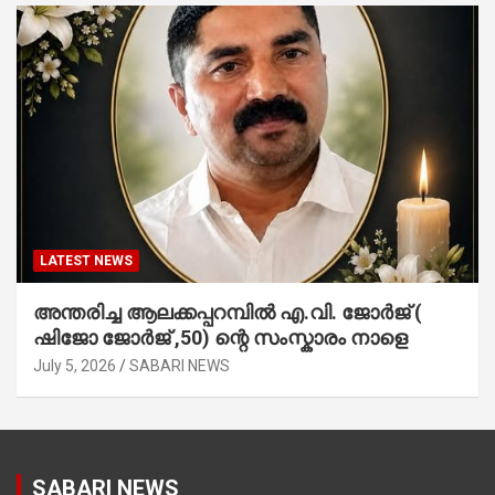
LATEST NEWS
അന്തരിച്ച ആ​ല​ക്ക​പ്പ​റമ്പിൽ​ എ.​വി. ജോ​ർ​ജ് (
ഷിജോ ജോർജ് ,50) ന്റെ സംസ്കാരം നാളെ
July 5, 2026
SABARI NEWS
SABARI NEWS