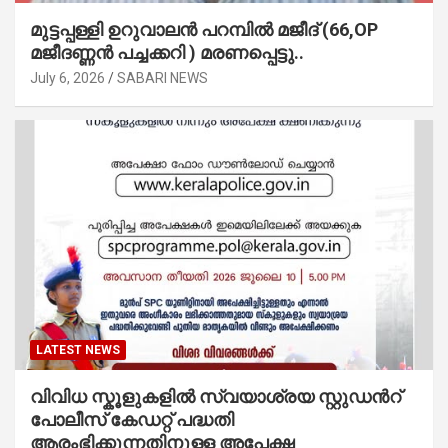
മുട്ടപ്പള്ളി ഉറുവാലൻ പറമ്പിൽ മജീദ് (66,OP
മജീദണ്ണൻ പച്ചക്കറി ) മരണപ്പെട്ടു..
July 6, 2026
SABARI NEWS
LATEST NEWS
വിവിധ സ്കൂളുകളില്‍ സ്വയാശ്രയ സ്റ്റുഡന്‍റ്
പോലീസ് കേഡറ്റ് പദ്ധതി
ആരംഭിക്കുന്നതിനുള്ള അപേക്ഷ