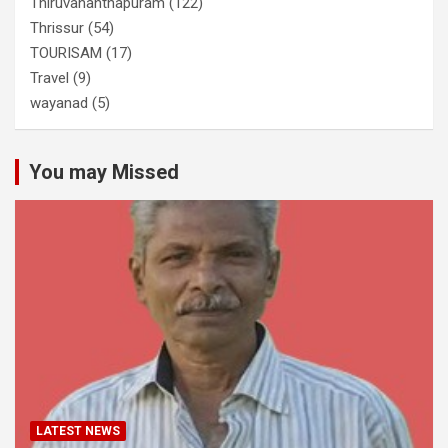
Thiruvananthapuram
(122)
Thrissur
(54)
TOURISAM
(17)
Travel
(9)
wayanad
(5)
You may Missed
LATEST NEWS