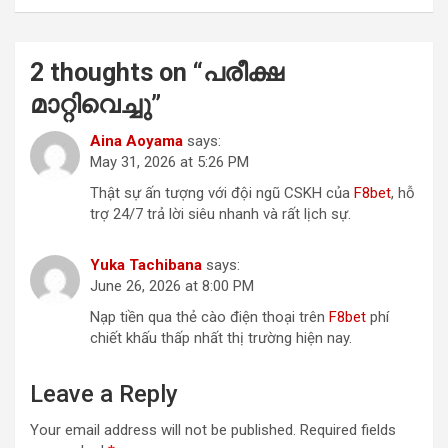
2 thoughts on “
പരീക്ഷ
മാറ്റിവെച്ചു
”
Aina Aoyama
says:
May 31, 2026 at 5:26 PM
Thật sự ấn tượng với đội ngũ CSKH của
F8bet
, hỗ
trợ 24/7 trả lời siêu nhanh và rất lịch sự.
Yuka Tachibana
says:
June 26, 2026 at 8:00 PM
Nạp tiền qua thẻ cào điện thoại trên
F8bet
phí
chiết khấu thấp nhất thị trường hiện nay.
Leave a Reply
Your email address will not be published.
Required fields