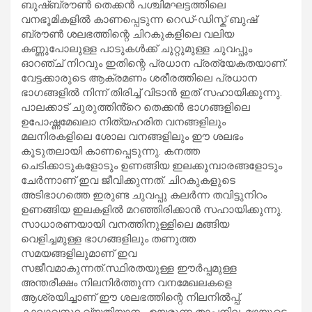
ബുഷ്ബ്രൗൺ തെക്കൻ പശ്ചിമഘട്ടത്തിലെ
വനഭൂമികളിൽ കാണപ്പെടുന്ന റെഡ്-ഡിസ്ക് ബുഷ്
ബ്രൗൺ ശലഭത്തിന്റെ ചിറകുകളിലെ വലിയ
കണ്ണുപോലുള്ള പാടുകൾക്ക് ചുറ്റുമുള്ള ചുവപ്പും
ഓറഞ്ച് നിറവും ഇതിന്റെ പ്രധാന പ്രത്യേകതയാണ്.
വേട്ടക്കാരുടെ ആക്രമണം ശരീരത്തിലെ പ്രധാന
ഭാഗങ്ങളിൽ നിന്ന് തിരിച്ച് വിടാൻ ഇത് സഹായിക്കുന്നു.
പാലക്കാട് ചുരുത്തിൻ്റെ തെക്കൻ ഭാഗങ്ങളിലെ
ഉപോഷ്ണമേഖലാ നിത‍്യഹരിത വനങ്ങളിലും
മലനിരകളിലെ ശോല വനങ്ങളിലും ഈ ശലഭം
കൂടുതലായി കാണപ്പെടുന്നു. കനത്ത
ചെടിക്കാടുകളോടും ഉണങ്ങിയ ഇലക്കൂമ്പാരങ്ങളോടും
ചേർന്നാണ് ഇവ ജീവിക്കുന്നത്. ചിറകുകളുടെ
അടിഭാഗത്തെ ഇരുണ്ട ചുവപ്പു കലർന്ന തവിട്ടുനിറം
ഉണങ്ങിയ ഇലകളിൽ മറഞ്ഞിരിക്കാൻ സഹായിക്കുന്നു.
സാധാരണയായി വനത്തിനുള്ളിലെ മങ്ങിയ
വെളിച്ചമുള്ള ഭാഗങ്ങളിലും തണുത്ത
സമയങ്ങളിലുമാണ് ഇവ
സജീവമാകുന്നത്.സ്ഥിരതയുള്ള ഈർപ്പമുള്ള
അന്തരീക്ഷം നിലനിർത്തുന്ന വനമേഖലകളെ
ആശ്രയിച്ചാണ് ഈ ശലഭത്തിന്റെ നിലനിൽപ്പ്.
കാലാവസ്ഥ വ്യതിയാനം, ഉയരുന്ന താപനില, മഴയുടെ