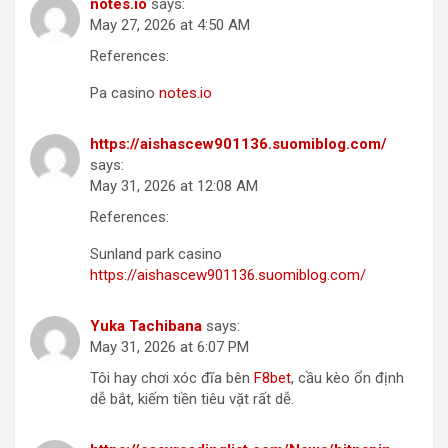
notes.io
says:
May 27, 2026 at 4:50 AM
References:
Pa casino
notes.io
https://aishascew901136.suomiblog.com/
says:
May 31, 2026 at 12:08 AM
References:
Sunland park casino
https://aishascew901136.suomiblog.com/
Yuka Tachibana
says:
May 31, 2026 at 6:07 PM
Tôi hay chơi xóc đĩa bên
F8bet
, cầu kèo ổn định
dễ bắt, kiếm tiền tiêu vặt rất dễ.