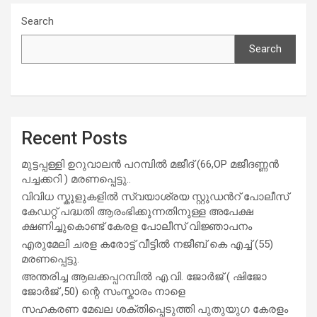
Search
Search
Recent Posts
മുട്ടപ്പള്ളി ഉറുവാലൻ പറമ്പിൽ മജീദ് (66,OP മജീദണ്ണൻ
പച്ചക്കറി ) മരണപ്പെട്ടു..
വിവിധ സ്കൂളുകളില്‍ സ്വയാശ്രയ സ്റ്റുഡന്‍റ് പോലീസ്
കേഡറ്റ് പദ്ധതി ആരംഭിക്കുന്നതിനുള്ള അപേക്ഷ
ക്ഷണിച്ചുകൊണ്ട് കേരള പോലീസ് വിജ്ഞാപനം
എരുമേലി ചരള കരോട്ട് വീട്ടിൽ നജീബ് കെ എച്ച് (55)
മരണപ്പെട്ടു.
അന്തരിച്ച ആ​ല​ക്ക​പ്പ​റമ്പിൽ​ എ.​വി. ജോ​ർ​ജ് ( ഷിജോ
ജോർജ് ,50) ന്റെ സംസ്കാരം നാളെ
സഹകരണ മേഖല ശക്തിപ്പെടുത്തി പുതുയുഗ കേരളം