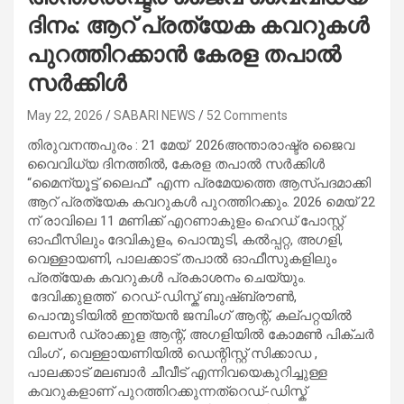
ദിനം: ആറ് പ്രത്യേക കവറുകൾ
പുറത്തിറക്കാൻ കേരള തപാൽ
സർക്കിൾ
May 22, 2026
SABARI NEWS
52 Comments
തിരുവനന്തപുരം : 21 മേയ് 2026അന്താരാഷ്ട്ര ജൈവ
വൈവിധ്യ ദിനത്തിൽ, കേരള തപാൽ സർക്കിൾ
“മൈന്യൂട്ട് ലൈഫ്” എന്ന പ്രമേയത്തെ ആസ്പ​ദമാക്കി
ആറ് പ്രത്യേക കവറുകൾ പുറത്തിറക്കും. 2026 മെയ് 22
ന് രാവിലെ 11 മണിക്ക് എറണാകുളം ഹെഡ് പോസ്റ്റ്
ഓഫീസിലും ദേവികുളം, പൊന്മുടി, കൽപ്പറ്റ, അഗളി,
വെള്ളായണി, പാലക്കാട് തപാൽ ഓഫീസുകളിലും
പ്രത്യേക കവറുകൾ പ്രകാശനം ചെയ്യും.
ദേവിക്കുളത്ത് റെഡ്-ഡിസ്ക് ബുഷ്ബ്രൗൺ,
പൊന്മുടിയിൽ ഇന്ത്യൻ ജമ്പിംഗ് ആന്റ്, കല്പറ്റയിൽ
ലെസർ ഡ്രാക്കുള ആന്റ്, അ​ഗളിയിൽ കോമൺ പിക്ചർ
വിംഗ് , വെള്ളായണിയിൽ ഡെന്റിസ്റ്റ് സിക്കാഡ ,
പാലക്കാട് മലബാർ ചീവീട് എന്നിവയെകുറിച്ചുള്ള
കവറുകളാണ് പുറത്തിറക്കുന്നത്റെഡ്-ഡിസ്ക്