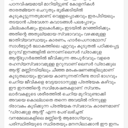
പഠനവിഷയമായി മാറിയിട്ടുണ്ട്. കോളനികൾ
താരതമ്യേന ചെറുതും ഭൂമിക്കടിയിൽ
കൂടുകൂട്ടുന്നതുമാണ്, വെള്ളപ്പൊക്കവും ഇരപിടിയലും
തടയാൻ പ്രവേശന കവാടങ്ങൾ പലപ്പോഴും
ചില്ലകൾക്കും ഇലകൾക്കും ഇടയിൽ മറഞ്ഞിരിക്കും.
അതിന്റെ അതുല്യമായ സ്വഭാവവും വഴക്കമുള്ള
ജാതിവ്യവസ്ഥയും കാരണം, ഹാർപെഗ്നാഥോസ്
സാൾട്ടേറ്റർ ലോകത്തിലെ ഏറ്റവും കൂടുതൽ പഠിക്കപ്പെട്ട
ഉറുമ്പ് ഇനങ്ങളിൽ ഒന്നാണ്.ലെസർ ഡ്രാക്കുള
ആന്റ്ഭൂഗർഭത്തിൽ ജീവിക്കുന്ന അപൂർവവും വളരെ
രഹസ്യസ്വഭാവമുള്ള ഉറുമ്പാണ് ലെസർ ഡ്രാക്കുല
ആന്റ്. മണ്ണിനടിയിലും ചീഞ്ഞ മരംകഷണങ്ങളിലുമാണ്
കൂടുതലായും ഇവയെ കാണുന്നത്.നീണ്ട താടി ഭാ​ഗവും
ചെറിയ ജീവികളെ വേട്ടയാടാനുള്ള പ്രത്യേക കഴിവും
ഈ ഇനത്തിന്റെ സവിശേഷതകളാണ്. സ്വന്തം
ലാർവകളുടെ ശരീരത്തിൽ ചെറിയ മുറിവുണ്ടാക്കി
അവയെ കൊല്ലാതെ തന്നെ അവയിൽ നിന്നുള്ള
ദ്രാവകം കുടിക്കുന്ന പ്രത്യേക സ്വഭാവം കാരണമാണ്
“ഡ്രാക്കുള ആന്റ്” എന്ന പേര് ലഭിച്ചത്.
വനമേഖലകളിലെ മണ്ണിന്റെ ആരോഗ്യവും
പരിസ്ഥിതിയുടെ സ്ഥിരതയും മനസിലാക്കാൻ ഈ ഇനം