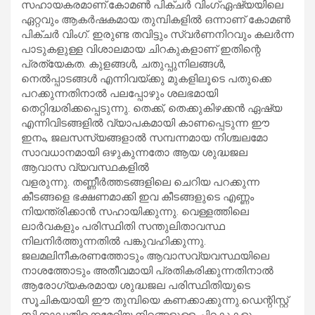
സഹായകരമാണ്.കോമൺ പിക്ചർ വിംഗ്ഏഷ്യയിലെ
ഏറ്റവും ആകർഷകമായ തുമ്പികളിൽ ഒന്നാണ് കോമൺ
പിക്ചർ വിംഗ്. ഇരുണ്ട തവിട്ടും സ്വർണനിറവും കലർന്ന
പാടുകളുള്ള വിശാലമായ ചിറകുകളാണ് ഇതിന്റെ
പ്രത്യേകത. കുളങ്ങൾ, ചതുപ്പുനിലങ്ങൾ,
നെൽപ്പാടങ്ങൾ എന്നിവയ്ക്കു മുകളിലൂടെ പതുക്കെ
പറക്കുന്നതിനാൽ പലപ്പോഴും ശലഭമായി
തെറ്റിദ്ധരിക്കപ്പെടുന്നു. തെക്ക്, തെക്കുകിഴക്കൻ ഏഷ്യ
എന്നിവിടങ്ങളിൽ വ്യാപകമായി കാണപ്പെടുന്ന ഈ
ഇനം, ജലസസ്യങ്ങളാൽ സമ്പന്നമായ നിശ്ചലമോ
സാവധാനമായി ഒഴുകുന്നതോ ആയ ശുദ്ധജല
ആവാസ വ്യവസ്ഥകളിൽ
വളരുന്നു. തണ്ണീർത്തടങ്ങളിലെ ചെറിയ പറക്കുന്ന
കീടങ്ങളെ ഭക്ഷണമാക്കി ഇവ കീടങ്ങളുടെ എണ്ണം
നിയന്ത്രിക്കാൻ സഹായിക്കുന്നു. വെള്ളത്തിലെ
ലാർവകളും പരിസ്ഥിതി സന്തുലിതാവസ്ഥ
നിലനിർത്തുന്നതിൽ പങ്കുവഹിക്കുന്നു.
ജലമലിനീകരണത്തോടും ആവാസവ്യവസ്ഥയിലെ
നാശത്തോടും അതീവമായി പ്രതികരിക്കുന്നതിനാൽ
ആരോഗ്യകരമായ ശുദ്ധജല പരിസ്ഥിതിയുടെ
സൂചികയായി ഈ തുമ്പിയെ കണക്കാക്കുന്നു.ഡെന്റിസ്റ്റ്
സിക്കാഡതിളക്കമേറിയ നിറങ്ങളുള്ള ചിറകുകളും