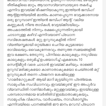
രീതികളിലെ മാറ്റം, ആവാസവ്യവസ്ഥയുടെ തകർച്ച
എന്നിവ ഇവയ്ക്ക് ഭീഷണിയാകുന്നു.ഇന്ത്യൻ ജമ്പിംഗ്
ആന്റ്ഇന്ത്യയിൽ മാത്രം കാണപ്പെടുന്ന വേട്ടക്കാരനായ
ഒരു ഉറുമ്പാണ് ഇന്ത്യൻ ജമ്പിംഗ് ആന്റ്. വലിയ
കണ്ണുകൾ, നീണ്ട താടികൾ, വേട്ടയ്ക്കിടയിലും
അപകടത്തിൽ നിന്നും രക്ഷപ്പെടുന്നതിനുമായി
ചാടാനുള്ള കഴിവ് എന്നിവയാണ് പ്രധാന
സവിശേഷതകൾ. മറ്റു ഉറുമ്പുകളിൽ നിന്ന്
വ്യത്യസ്തമായി ഒറ്റയ്ക്കോ ചെറിയ കൂട്ടമായോ
രാവിലെയും വൈകുന്നേരവും തണുത്ത സമയങ്ങളിൽ
ഇവ ഭക്ഷണം തേടുന്നു. പിന്നിലെ കാലുകളും നടുവിലെ
കാലുകളും ഒരുമിച്ച് ഉപയോഗിച്ച് ഏകദേശം 10
സെന്റിമീറ്റർ വരെ ചാടാൻ ഇവയ്ക്ക് കഴിയും. രാജ്ഞി
ഉറുമ്പ് മരിക്കുകയോ കാണാതാകുകയോ ചെയ്താൽ മറ്റ്
ഉറുമ്പുകൾ തന്നെ പ്രജനന ശേഷിയുള്ള
“ഗാമർഗേറ്റുകൾ” ആയി മാറി മുട്ടയിടുന്ന പ്രത്യേക
സാമൂഹിക സംവിധാനവും ഇവയ്ക്കുണ്ട്. ഈ അപൂർവ
വ്യവസ്ഥിതി റാണിമാർക്കും മറ്റുള്ളവയ്ക്കും ഇടയിലുള്ള
പരമ്പരാഗതമായ വേർതിരിവ് ഇല്ലാതാക്കുകയും,
സാമൂഹിക വികാസം, വാർധക്യം, നാഡീശാസ്ത്രം
എന്നിവയിലെ പഠനങ്ങളിൽ ഈ ഇനം ഉറുമ്പ് പ്രധാന