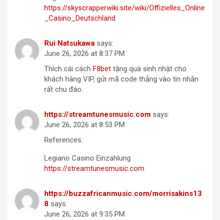
https://skyscrapperwiki.site/wiki/Offizielles_Online
_Casino_Deutschland
Rui Natsukawa
says:
June 26, 2026 at 8:37 PM
Thích cái cách
F8bet
tặng quà sinh nhật cho
khách hàng VIP, gửi mã code thẳng vào tin nhắn
rất chu đáo.
https://streamtunesmusic.com
says:
June 26, 2026 at 8:53 PM
References:
Legiano Casino Einzahlung
https://streamtunesmusic.com
https://buzzafricanmusic.com/morrisakins13
8
says:
June 26, 2026 at 9:35 PM