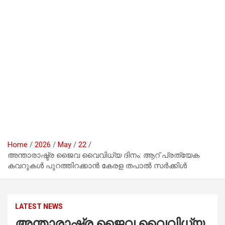
Home
2026
May
22
അന്താരാഷ്ട്ര ജൈവ വൈവിധ്യ ദിനം: ആറ് പ്രത്യേക
കവറുകൾ പുറത്തിറക്കാൻ കേരള തപാൽ സർക്കിൾ
LATEST NEWS
അന്താരാഷ്ട്ര ജൈവ വൈവിധ്യ