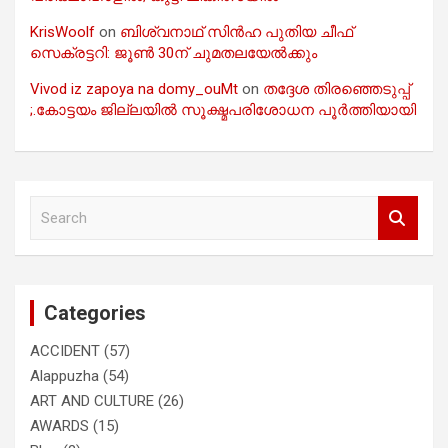
KrisWoolf
on
ബിശ്വനാഥ് സിൻഹ പുതിയ ചീഫ്
സെക്രട്ടറി: ജൂൺ 30ന് ചുമതലയേൽക്കും
Vivod iz zapoya na domy_ouMt
on
തദ്ദേശ തിരഞ്ഞെടുപ്പ്
;.കോട്ടയം ജില്ലയിൽ സൂക്ഷ്മപരിശോധന പൂർത്തിയായി
S
e
a
r
c
Categories
h
ACCIDENT
(57)
Alappuzha
(54)
ART AND CULTURE
(26)
AWARDS
(15)