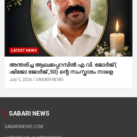
LATEST NEWS
അന്തരിച്ച ആ​ല​ക്ക​പ്പ​റമ്പിൽ​ എ.​വി. ജോ​ർ​ജ് (
ഷിജോ ജോർജ് ,50) ന്റെ സംസ്കാരം നാളെ
July 5, 2026
SABARI NEWS
SABARI NEWS
SABARINEWS.COM