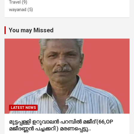
Travel
(9)
wayanad
(5)
You may Missed
LATEST NEWS
മുട്ടപ്പള്ളി ഉറുവാലൻ പറമ്പിൽ മജീദ് (66,OP
മജീദണ്ണൻ പച്ചക്കറി ) മരണപ്പെട്ടു..