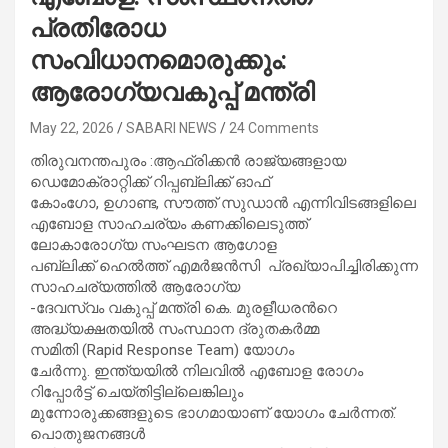
പ്രതിരോധ
സംവിധാനമൊരുക്കും:
ആരോഗ്യവകുപ്പ് മന്ത്രി
May 22, 2026
SABARI NEWS
24 Comments
തിരുവനന്തപുരം :ആഫ്രിക്കൻ രാജ്യങ്ങളായ
ഡെമോക്രാറ്റിക്ക് റിപ്പബ്ലിക്ക് ഓഫ്
കോംഗോ, ഉഗാണ്ട, സൗത്ത് സുഡാൻ എന്നിവിടങ്ങളിലെ
എബോള സാഹചര്യം കണക്കിലെടുത്ത്
ലോകാരോഗ്യ സംഘടന ആഗോള
പബ്ലിക്ക് ഹെൽത്ത് എമർജൻസി പ്രഖ്യാപിച്ചിരിക്കുന്ന
സാഹചര്യത്തിൽ ആരോഗ്യ
-ദേവസ്വം വകുപ്പ് മന്ത്രി കെ. മുരളീധരൻറെ
അദ്ധ്യക്ഷതയിൽ സംസ്ഥാന ദ്രുതകർമ്മ
സമിതി (Rapid Response Team) യോഗം
ചേർന്നു. ഇന്ത്യയിൽ നിലവിൽ എബോള രോഗം
റിപ്പോർട്ട് ചെയ്തിട്ടില്ലെങ്കിലും
മുന്നോരുക്കങ്ങളുടെ ഭാഗമായാണ് യോഗം ചേർന്നത്.
പൊതുജനങ്ങൾ