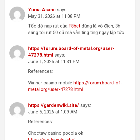
Yuma Asami
says:
May 31, 2026 at 11:08 PM
Tốc độ nạp rút của
F8bet
đúng là vô địch, 3h
sáng tôi rút 50 củ mà vẫn ting ting ngay lập tức.
https://forum.board-of-metal.org/user-
47278.html
says:
June 1, 2026 at 11:31 PM
References:
Winner casino mobile
https://forum.board-of-
metal.org/user-47278.html
https://gardenwiki.site/
says:
June 5, 2026 at 1:09 AM
References:
Choctaw casino pocola ok
https://gardenwiki.site/