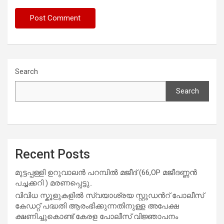
Search
Search
Recent Posts
മുട്ടപ്പള്ളി ഉറുവാലൻ പറമ്പിൽ മജീദ് (66,OP മജീദണ്ണൻ
പച്ചക്കറി ) മരണപ്പെട്ടു..
വിവിധ സ്കൂളുകളില്‍ സ്വയാശ്രയ സ്റ്റുഡന്‍റ് പോലീസ്
കേഡറ്റ് പദ്ധതി ആരംഭിക്കുന്നതിനുള്ള അപേക്ഷ
ക്ഷണിച്ചുകൊണ്ട് കേരള പോലീസ് വിജ്ഞാപനം