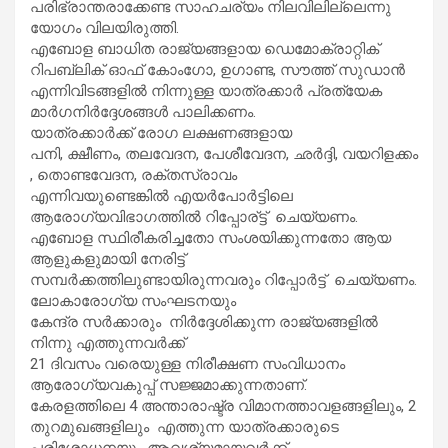
പരിഭ്രാന്തരാക്കേണ്ട സാഹചര്യം നിലവിലില്ലെന്നു
യോഗം വിലയിരുത്തി.
എബോള ബാധിത രാജ്യങ്ങളായ ഡെമോക്രാറ്റിക്
റിപബ്ലിക് ഓഫ് കോംഗോ, ഉഗാണ്ട, സൗത്ത് സുഡാൻ
എന്നിവിടങ്ങളിൽ നിന്നുള്ള യാത്രക്കാർ പ്രത്യേക
മാർഗനിർദ്ദേശങ്ങൾ പാലിക്കണം.
യാത്രക്കാർക്ക് രോഗ ലക്ഷണങ്ങളായ
പനി, ക്ഷീണം, തലവേദന, പേശീവേദന, ഛർദ്ദി, വയറിളക്കം
, തൊണ്ടവേദന, രക്തസ്രാവം
എന്നിവയുണ്ടെങ്കിൽ എയർപോർട്ടിലെ
ആരോഗ്യവിഭാഗത്തിൽ റിപ്പോര്ട്ട് ചെയ്യണം.
എബോള സ്ഥിരീകരിച്ചതോ സംശയിക്കുന്നതോ ആയ
ആളുകളുമായി നേരിട്ട്
സമ്പർക്കത്തിലുണ്ടായിരുന്നവരും റിപ്പോർട്ട് ചെയ്യണം.
ലോകാരോഗ്യ സംഘടനയും
കേന്ദ്ര സർക്കാരും നിർദ്ദേശിക്കുന്ന രാജ്യങ്ങളിൽ
നിന്നു എത്തുന്നവർക്ക്
21 ദിവസം വരെയുള്ള നിരീക്ഷണ സംവിധാനം
ആരോഗ്യവകുപ്പ് സജ്ജമാക്കുന്നതാണ്.
കേരളത്തിലെ 4 അന്താരാഷ്ട്ര വിമാനത്താവളങ്ങളിലും, 2
തുറമുഖങ്ങളിലും എത്തുന്ന യാത്രക്കാരുടെ
പരിശോധനയും ആവശ്യമായവർക്ക്