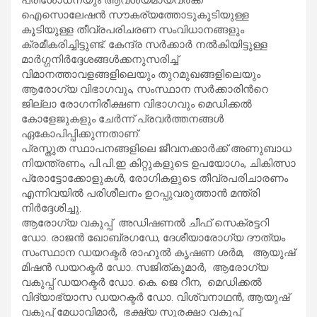
ഐസൊലേഷൻ സൗകര്യത്തോടുകൂടിയുള്ള
കൂടിയുള്ള തീവ്രപരിചരണ സംവിധാനങ്ങളും
ക്രമീകരിച്ചിട്ടുണ്ട്. കേന്ദ്ര സർക്കാർ നൽകിയിട്ടുള്ള
മാർഗ്ഗനിർദ്ദേശങ്ങൾക്കനുസരിച്ച്
വിമാനത്താവളങ്ങളിലെയും തുറമുഖങ്ങളിലെയും
ആരോഗ്യ വിഭാഗവും, സംസ്ഥാന സർക്കാരിൻറെ
ജില്ലാ രോഗനിരീക്ഷണ വിഭാഗവും മെഡിക്കൽ
കോളേജുകളും ചേർന്ന് പ്രവർത്തനങ്ങൾ
ഏകോപിപ്പിക്കുന്നതാണ്.
പ്രസ്തുത സ്ഥാപനങ്ങളിലെ ജീവനക്കാർക്ക് അണുബാധ
നിയന്ത്രണം, പി.പി.ഇ കിറ്റുകളുടെ ഉപയോഗം, ചികിത്സാ
പ്രോട്ടോക്കോളുകൾ, രോഗികളുടെ തീവ്രപരിചാരണം
എന്നിവയിൽ പരിശീലനം ഉറപ്പുവരുത്താൻ മന്ത്രി
നിർദ്ദേശിച്ചു.
ആരോഗ്യ വകുപ്പ് അഡിഷണൽ ചീഫ് സെക്രട്ടറി
ഡോ. രാജൻ ഖോബ്രഗഡേ, ദേശീയാരോഗ്യ ദൗത്യം
സംസ്ഥാന ഡയറക്ടർ രാഹുൽ കൃഷണ ശർമ, ആയുഷ്
മിഷൻ ഡയറക്ടർ ഡോ. സജിത്കുമാർ, ആരോഗ്യ
വകുപ്പ് ഡയറക്ടർ ഡോ. കെ. ജെ റീന, മെഡിക്കൽ
വിദ്യാഭ്യാസ ഡയറക്ടർ ഡോ. വിശ്വനാഥൻ, ആയുഷ്
വകുപ്പ് മേധാവിമാർ, ഭക്ഷ്യ സുരക്ഷാ വകുപ്പ്