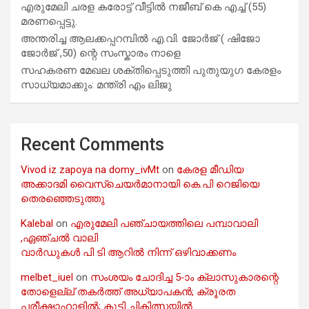
എരുമേലി ചരള കരോട്ട് വീട്ടിൽ നജീബ് കെ എച്ച് (55)
മരണപ്പെട്ടു.
അന്തരിച്ച ആ​ല​ക്ക​പ്പ​റമ്പിൽ​ എ.​വി. ജോ​ർ​ജ് ( ഷിജോ
ജോർജ് ,50) ന്റെ സംസ്കാരം നാളെ
സഹകരണ മേഖല ശക്തിപ്പെടുത്തി പുതുയുഗ കേരളം
സാധ്യമാക്കും: മന്ത്രി എം ലിജു
Recent Comments
Vivod iz zapoya na domy_ivMt
on
കേരള മീഡിയ
അക്കാദമി വൈസ്ചെയർമാനായി കെ.പി റെജിയെ
തെരഞ്ഞെടുത്തു
Kalebal
on
എരുമേലി പഞ്ചായത്തിലെ പമ്പാവാലി
,ഏഞ്ചൽ വാലി
വാർഡുകൾ പി ടി ആറിൽ നിന്ന് ഒഴിവാക്കണം
melbet_iuel
on
സംശയം ചോദിച്ച 5-ാം ക്ലാസുകാരന്റെ
തോളെല്ല് തകർത്ത് അധ്യാപകൻ; ക്രൂരത
പരീക്ഷാഹാളിൽ; കുട്ടി ചികിത്സയിൽ