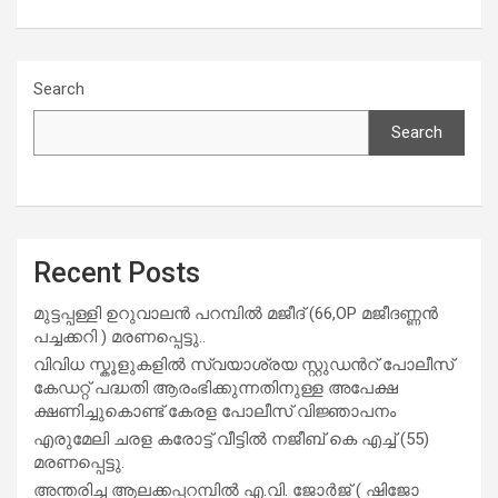
Search
Search
Recent Posts
മുട്ടപ്പള്ളി ഉറുവാലൻ പറമ്പിൽ മജീദ് (66,OP മജീദണ്ണൻ
പച്ചക്കറി ) മരണപ്പെട്ടു..
വിവിധ സ്കൂളുകളില്‍ സ്വയാശ്രയ സ്റ്റുഡന്‍റ് പോലീസ്
കേഡറ്റ് പദ്ധതി ആരംഭിക്കുന്നതിനുള്ള അപേക്ഷ
ക്ഷണിച്ചുകൊണ്ട് കേരള പോലീസ് വിജ്ഞാപനം
എരുമേലി ചരള കരോട്ട് വീട്ടിൽ നജീബ് കെ എച്ച് (55)
മരണപ്പെട്ടു.
അന്തരിച്ച ആ​ല​ക്ക​പ്പ​റമ്പിൽ​ എ.​വി. ജോ​ർ​ജ് ( ഷിജോ