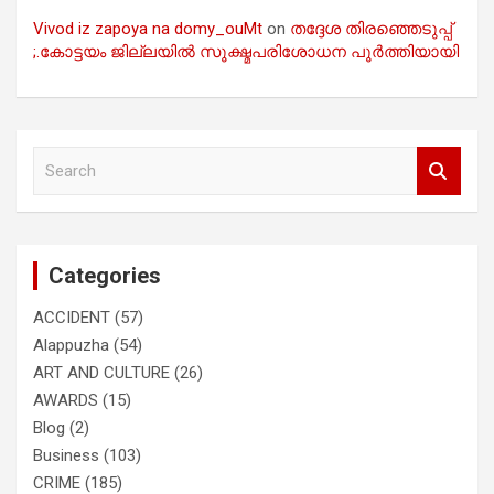
Vivod iz zapoya na domy_ouMt
on
തദ്ദേശ തിരഞ്ഞെടുപ്പ്
;.കോട്ടയം ജില്ലയിൽ സൂക്ഷ്മപരിശോധന പൂർത്തിയായി
S
e
a
r
c
Categories
h
ACCIDENT
(57)
Alappuzha
(54)
ART AND CULTURE
(26)
AWARDS
(15)
Blog
(2)
Business
(103)
CRIME
(185)