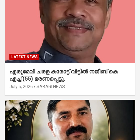
LATEST NEWS
എരുമേലി ചരള കരോട്ട് വീട്ടിൽ നജീബ് കെ
എച്ച് (55) മരണപ്പെട്ടു.
July 5, 2026
SABARI NEWS