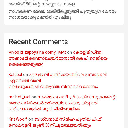
ജോർജ് ,50) ന്റെ സംസ്കാരം നാളെ
സഹകരണ മേഖല ശക്തിപ്പെടുത്തി പുതുയുഗ കേരളം
സാധ്യമാക്കും: മന്ത്രി എം ലിജു
Recent Comments
Vivod iz zapoya na domy_ivMt
on
കേരള മീഡിയ
അക്കാദമി വൈസ്ചെയർമാനായി കെ.പി റെജിയെ
തെരഞ്ഞെടുത്തു
Kalebal
on
എരുമേലി പഞ്ചായത്തിലെ പമ്പാവാലി
,ഏഞ്ചൽ വാലി
വാർഡുകൾ പി ടി ആറിൽ നിന്ന് ഒഴിവാക്കണം
melbet_iuel
on
സംശയം ചോദിച്ച 5-ാം ക്ലാസുകാരന്റെ
തോളെല്ല് തകർത്ത് അധ്യാപകൻ; ക്രൂരത
പരീക്ഷാഹാളിൽ; കുട്ടി ചികിത്സയിൽ
KrisWoolf
on
ബിശ്വനാഥ് സിൻഹ പുതിയ ചീഫ്
സെക്രട്ടറി: ജൂൺ 30ന് ചുമതലയേൽക്കും