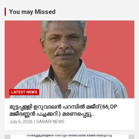
You may Missed
LATEST NEWS
മുട്ടപ്പള്ളി ഉറുവാലൻ പറമ്പിൽ മജീദ് (66,OP
മജീദണ്ണൻ പച്ചക്കറി ) മരണപ്പെട്ടു..
July 6, 2026
SABARI NEWS