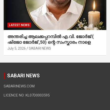
LATEST NEWS
അന്തരിച്ച ആ​ല​ക്ക​പ്പ​റമ്പിൽ​ എ.​വി. ജോ​ർ​ജ് (
ഷിജോ ജോർജ് ,50) ന്റെ സംസ്കാരം നാളെ
July 5, 2026
SABARI NEWS
SABARI NEWS
SABARINEWS.COM
LICENCE NO: KL07D0003595