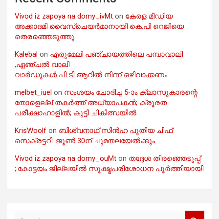
Vivod iz zapoya na domy_ivMt
on
കേരള മീഡിയ
അക്കാദമി വൈസ്ചെയർമാനായി കെ.പി റെജിയെ
തെരഞ്ഞെടുത്തു
Kalebal
on
എരുമേലി പഞ്ചായത്തിലെ പമ്പാവാലി
,ഏഞ്ചൽ വാലി
വാർഡുകൾ പി ടി ആറിൽ നിന്ന് ഒഴിവാക്കണം
melbet_iuel
on
സംശയം ചോദിച്ച 5-ാം ക്ലാസുകാരന്റെ
തോളെല്ല് തകർത്ത് അധ്യാപകൻ; ക്രൂരത
പരീക്ഷാഹാളിൽ; കുട്ടി ചികിത്സയിൽ
KrisWoolf
on
ബിശ്വനാഥ് സിൻഹ പുതിയ ചീഫ്
സെക്രട്ടറി: ജൂൺ 30ന് ചുമതലയേൽക്കും
Vivod iz zapoya na domy_ouMt
on
തദ്ദേശ തിരഞ്ഞെടുപ്പ്
;.കോട്ടയം ജില്ലയിൽ സൂക്ഷ്മപരിശോധന പൂർത്തിയായി
S