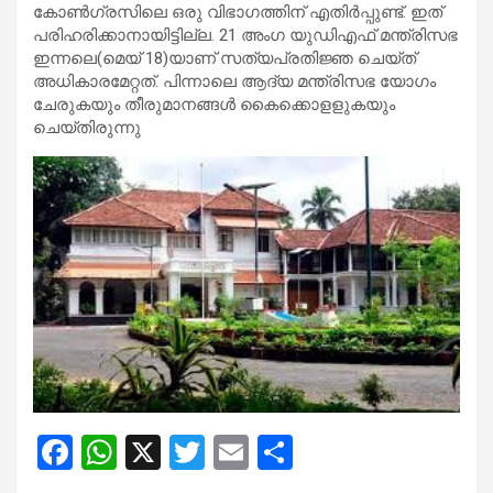
കോണ്‍ഗ്രസിലെ ഒരു വിഭാഗത്തിന് എതിര്‍പ്പുണ്ട്. ഇത്
പരിഹരിക്കാനായിട്ടില്ല. 21 അംഗ യുഡിഎഫ് മന്ത്രിസഭ
ഇന്നലെ(മെയ് 18)യാണ് സത്യപ്രതിജ്ഞ ചെയ്ത്
അധികാരമേറ്റത്. പിന്നാലെ ആദ്യ മന്ത്രിസഭ യോഗം
ചേരുകയും തീരുമാനങ്ങള്‍ കൈക്കൊളളുകയും
ചെയ്തിരുന്നു
F
W
X
T
E
S
a
h
wi
m
h