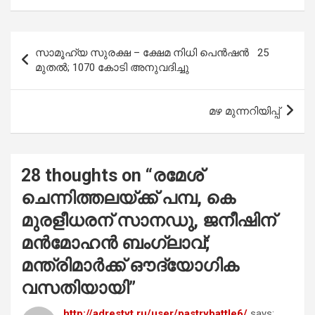
ce
at
tt
ail
ar
b
s
er
e
Post
സാമൂഹ്യ സുരക്ഷ – ക്ഷേമ നിധി പെൻഷൻ 25
o
A
navigation
മുതൽ; 1070 കോടി അനുവദിച്ചു
o
p
k
p
മഴ മുന്നറിയിപ്പ്
28 thoughts on “
രമേശ്
ചെന്നിത്തലയ്ക്ക് പമ്പ, കെ
മുരളീധരന് സാനഡു, ജനീഷിന്
മൻമോഹൻ ബംഗ്ലാവ്;
മന്ത്രിമാർക്ക് ഔദ്യോഗിക
വസതിയായി
”
http://adrestyt.ru/user/pastrybattle6/
says: