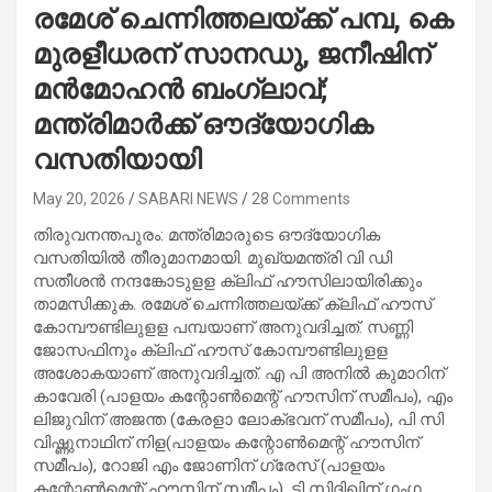
രമേശ് ചെന്നിത്തലയ്ക്ക് പമ്പ, കെ
മുരളീധരന് സാനഡു, ജനീഷിന്
മൻമോഹൻ ബംഗ്ലാവ്;
മന്ത്രിമാർക്ക് ഔദ്യോഗിക
വസതിയായി
May 20, 2026
SABARI NEWS
28 Comments
തിരുവനന്തപുരം: മന്ത്രിമാരുടെ ഔദ്യോഗിക
വസതിയില്‍ തീരുമാനമായി. മുഖ്യമന്ത്രി വി ഡി
സതീശന്‍ നന്ദങ്കോടുളള ക്ലിഫ് ഹൗസിലായിരിക്കും
താമസിക്കുക. രമേശ് ചെന്നിത്തലയ്ക്ക് ക്ലിഫ് ഹൗസ്
കോമ്പൗണ്ടിലുളള പമ്പയാണ് അനുവദിച്ചത്. സണ്ണി
ജോസഫിനും ക്ലിഫ് ഹൗസ് കോമ്പൗണ്ടിലുളള
അശോകയാണ് അനുവദിച്ചത്. എ പി അനില്‍ കുമാറിന്
കാവേരി (പാളയം കന്റോണ്‍മെന്റ് ഹൗസിന് സമീപം), എം
ലിജുവിന് അജന്ത (കേരളാ ലോക്ഭവന് സമീപം), പി സി
വിഷ്ണുനാഥിന് നിള(പാളയം കന്റോണ്‍മെന്റ് ഹൗസിന്
സമീപം), റോജി എം ജോണിന് ഗ്രേസ് (പാളയം
കന്റോണ്‍മെന്റ് ഹൗസിന് സമീപം), ടി സിദ്ദിഖിന് ഗംഗ