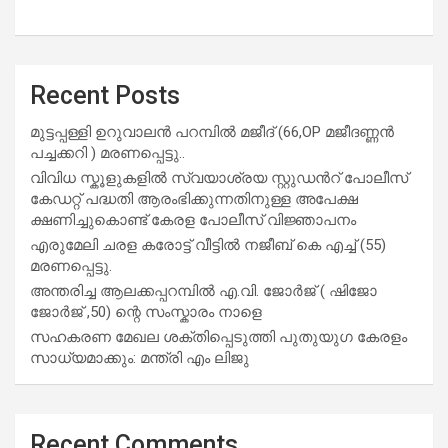
Recent Posts
മുട്ടപ്പള്ളി ഉറുവാലൻ പറമ്പിൽ മജീദ് (66,OP മജീദണ്ണൻ
പച്ചക്കറി ) മരണപ്പെട്ടു..
വിവിധ സ്കൂളുകളില്‍ സ്വയാശ്രയ സ്റ്റുഡന്‍റ് പോലീസ്
കേഡറ്റ് പദ്ധതി ആരംഭിക്കുന്നതിനുള്ള അപേക്ഷ
ക്ഷണിച്ചുകൊണ്ട് കേരള പോലീസ് വിജ്ഞാപനം
എരുമേലി ചരള കരോട്ട് വീട്ടിൽ നജീബ് കെ എച്ച് (55)
മരണപ്പെട്ടു.
അന്തരിച്ച ആ​ല​ക്ക​പ്പ​റമ്പിൽ​ എ.​വി. ജോ​ർ​ജ് ( ഷിജോ
ജോർജ് ,50) ന്റെ സംസ്കാരം നാളെ
സഹകരണ മേഖല ശക്തിപ്പെടുത്തി പുതുയുഗ കേരളം
സാധ്യമാക്കും: മന്ത്രി എം ലിജു
Recent Comments