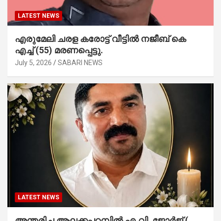
LATEST NEWS
എരുമേലി ചരള കരോട്ട് വീട്ടിൽ നജീബ് കെ
എച്ച് (55) മരണപ്പെട്ടു.
July 5, 2026
SABARI NEWS
LATEST NEWS
അന്തരിച്ച ആ​ല​ക്ക​പ്പ​റമ്പിൽ​ എ.​വി. ജോ​ർ​ജ് (