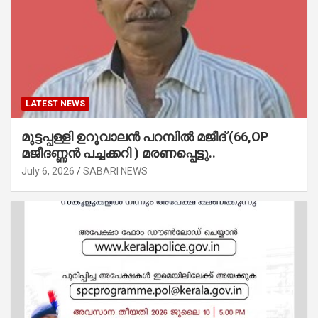
LATEST NEWS
മുട്ടപ്പള്ളി ഉറുവാലൻ പറമ്പിൽ മജീദ് (66,OP
മജീദണ്ണൻ പച്ചക്കറി ) മരണപ്പെട്ടു..
July 6, 2026
SABARI NEWS