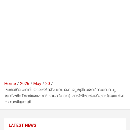
Home
2026
May
20
രമേശ് ചെന്നിത്തലയ്ക്ക് പമ്പ, കെ മുരളീധരന് സാനഡു,
ജനീഷിന് മൻമോഹൻ ബംഗ്ലാവ്; മന്ത്രിമാർക്ക് ഔദ്യോഗിക
വസതിയായി
LATEST NEWS