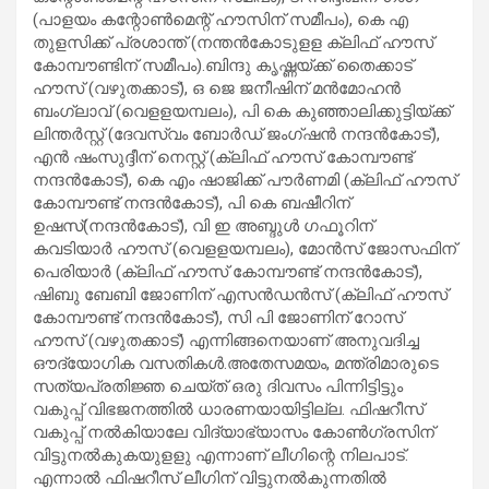
(പാളയം കന്റോണ്‍മെന്റ് ഹൗസിന് സമീപം), കെ എ
തുളസിക്ക് പ്രശാന്ത് (നന്തന്‍കോടുളള ക്ലിഫ് ഹൗസ്
കോമ്പൗണ്ടിന് സമീപം).ബിന്ദു കൃഷ്ണയ്ക്ക് തൈക്കാട്
ഹൗസ് (വഴുതക്കാട്), ഒ ജെ ജനീഷിന് മന്‍മോഹന്‍
ബംഗ്ലാവ് (വെളളയമ്പലം), പി കെ കുഞ്ഞാലിക്കുട്ടിയ്ക്ക്
ലിന്തര്‍സ്റ്റ് (ദേവസ്വം ബോര്‍ഡ് ജംഗ്ഷന്‍ നന്ദന്‍കോട്),
എന്‍ ഷംസുദ്ദീന് നെസ്റ്റ് (ക്ലിഫ് ഹൗസ് കോമ്പൗണ്ട്
നന്ദന്‍കോട്), കെ എം ഷാജിക്ക് പൗര്‍ണമി (ക്ലിഫ് ഹൗസ്
കോമ്പൗണ്ട് നന്ദന്‍കോട്), പി കെ ബഷീറിന്
ഉഷസ്(നന്ദന്‍കോട്), വി ഇ അബ്ദുള്‍ ഗഫൂറിന്
കവടിയാര്‍ ഹൗസ് (വെളളയമ്പലം), മോന്‍സ് ജോസഫിന്
പെരിയാര്‍ (ക്ലിഫ് ഹൗസ് കോമ്പൗണ്ട് നന്ദന്‍കോട്),
ഷിബു ബേബി ജോണിന് എസന്‍ഡന്‍സ് (ക്ലിഫ് ഹൗസ്
കോമ്പൗണ്ട് നന്ദന്‍കോട്), സി പി ജോണിന് റോസ്
ഹൗസ് (വഴുതക്കാട്) എന്നിങ്ങനെയാണ് അനുവദിച്ച
ഔദ്യോഗിക വസതികള്‍.അതേസമയം, മന്ത്രിമാരുടെ
സത്യപ്രതിജ്ഞ ചെയ്ത് ഒരു ദിവസം പിന്നിട്ടിട്ടും
വകുപ്പ് വിഭജനത്തില്‍ ധാരണയായിട്ടില്ല. ഫിഷറീസ്
വകുപ്പ് നല്‍കിയാലേ വിദ്യാഭ്യാസം കോണ്‍ഗ്രസിന്
വിട്ടുനല്‍കുകയുളളു എന്നാണ് ലീഗിന്റെ നിലപാട്.
എന്നാല്‍ ഫിഷറീസ് ലീഗിന് വിട്ടുനല്‍കുന്നതില്‍