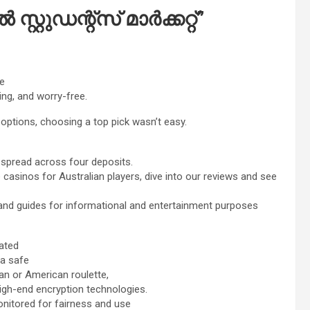
്റ്റുഡന്റ്സ് മാര്‍ക്കറ്റ്
”
re
ing, and worry-free.
options, choosing a top pick wasn’t easy.
spread across four deposits.
 casinos for Australian players, dive into our reviews and see
s and guides for informational and entertainment purposes
ated
 a safe
n or American roulette,
igh-end encryption technologies.
onitored for fairness and use