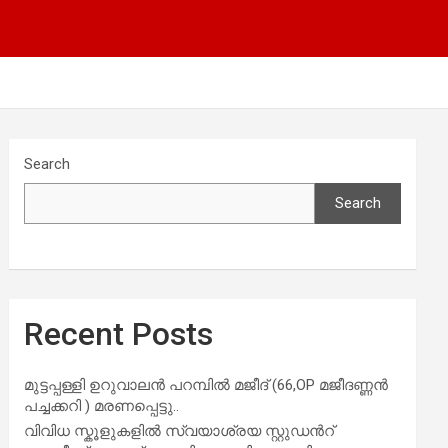
Search
Search
Recent Posts
മുട്ടപ്പള്ളി ഉറുവാലൻ പറമ്പിൽ മജീദ് (66,OP മജീദണ്ണൻ
പച്ചക്കറി ) മരണപ്പെട്ടു..
വിവിധ സ്കൂളുകളില്‍ സ്വയാശ്രയ സ്റ്റുഡന്‍റ്