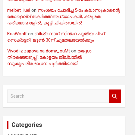
melbet_iuel
on
സംശയം ചോദിച്ച 5-ാം ക്ലാസുകാരന്റെ
തോളെല്ല് തകർത്ത് അധ്യാപകൻ; ക്രൂരത
പരീക്ഷാഹാളിൽ; കുട്ടി ചികിത്സയിൽ
KrisWoolf
on
ബിശ്വനാഥ് സിൻഹ പുതിയ ചീഫ്
സെക്രട്ടറി: ജൂൺ 30ന് ചുമതലയേൽക്കും
Vivod iz zapoya na domy_ouMt
on
തദ്ദേശ
തിരഞ്ഞെടുപ്പ് ;.കോട്ടയം ജില്ലയിൽ
സൂക്ഷ്മപരിശോധന പൂർത്തിയായി
S
e
a
r
c
Categories
h