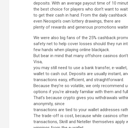
deposits. With an average payout time of 10 minute
the best choice for players who don’t want to wait
to get their cash in hand. From the daily cashbac
even Neospin’s own lottery drawings, there are
plenty of rewards and generous promotions waiting
We were also big fans of the 25% cashback promoti
safety net to help cover losses should they run in
few hands when playing online blackjack.
But bear in mind that many offshore casinos don’t 
Visa,
you may still need to use a bank transfer, e-wallet,
wallet to cash out. Deposits are usually instant
transactions easy, efficient, and straightforward.
Because they’re so volatile, we only recommend u
options if you’re already familiar with them and ful
That’s because crypto gives you withdrawals within
anonymity, since
transactions are tied to your wallet addresses rath
The trade-off is cost, because while casinos often
transactions, Skrill and Neteller themselves apply
winnings from the e-wallet.