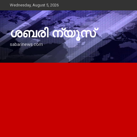
Skip
Wednesday, August 5, 2026
to
content
ശബരി ന്യൂസ്
sabarinews.com