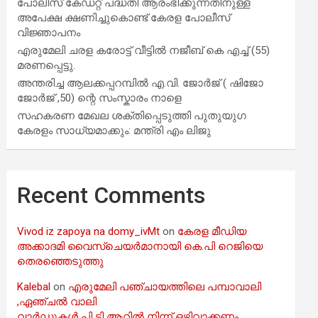
പോലീസ് കേഡറ്റ് പദ്ധതി ആരംഭിക്കുന്നതിനുള്ള
അപേക്ഷ ക്ഷണിച്ചുകൊണ്ട് കേരള പോലീസ്
വിജ്ഞാപനം
എരുമേലി ചരള കരോട്ട് വീട്ടിൽ നജീബ് കെ എച്ച് (55)
മരണപ്പെട്ടു.
അന്തരിച്ച ആ​ല​ക്ക​പ്പ​റമ്പിൽ​ എ.​വി. ജോ​ർ​ജ് ( ഷിജോ
ജോർജ് ,50) ന്റെ സംസ്കാരം നാളെ
സഹകരണ മേഖല ശക്തിപ്പെടുത്തി പുതുയുഗ
കേരളം സാധ്യമാക്കും: മന്ത്രി എം ലിജു
Recent Comments
Vivod iz zapoya na domy_ivMt
on
കേരള മീഡിയ
അക്കാദമി വൈസ്ചെയർമാനായി കെ.പി റെജിയെ
തെരഞ്ഞെടുത്തു
Kalebal
on
എരുമേലി പഞ്ചായത്തിലെ പമ്പാവാലി
,ഏഞ്ചൽ വാലി
വാർഡുകൾ പി ടി ആറിൽ നിന്ന് ഒഴിവാക്കണം