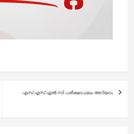
എസ്.എസ്.എൽ.സി പരീക്ഷാഫലം അറിയാം