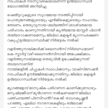
നടപടികൾ നടന്നുവരികയാണെന്ന് ഉദ്യോഗസ്ഥർ
യോഗത്തിൽ അറിയിച്ചു.
ഷെൽട്ടറുകളുടെ സുഗമമായ നടത്തിപ്പിനായി
പൊതുജനങ്ങളുടെയും എൻജിഒകളുടെയും സഹായം
തേടണം. തെരുവുനായ ശല്യത്തിന് ശാശ്വതമായ
പരിഹാരം കാണുന്നതിനായി കൃത്യമായ മാസ്റ്റർ പ്ലാൻ
തയ്യാറാക്കണമെന്നും ജില്ലാ കളക്ടർ മൃഗസംരക്ഷണ
വകുപ്പ് ഉദ്യോഗസ്ഥർക്ക് നിർദ്ദേശം നൽകി.
വളർത്തുനായ്ക്കൾക്ക് ലൈസൻസ് നിർബന്ധമാണ്.
കെ-സ്മാർട്ട് വഴി ലൈസൻസിനായി അപേക്ഷിക്കാം.
വളർത്തുനായ്ക്കളെ തെരുവിൽ ഉപേക്ഷിക്കുന്നത്
തടയാനാണിത്.
നായ്ക്കളിൽ ചിപ്പുകൾ സ്ഥാപിക്കാനും വാക്സിനേഷൻ
നടപടികൾ ഊർജ്ജിതമാക്കുന്നതിനും ജില്ലാ കളക്ടർ
ഉദ്യോഗസ്ഥർക്ക് നിർദ്ദേശം നൽകി.
മൃഗങ്ങളോട് മാനുഷിക പരിഗണന കാണിക്കുമ്പോഴും
മനുഷ്യജീവന് മുൻഗണന നൽകണമെന്ന് ജില്ലാ
പഞ്ചായത്ത് പ്രസിഡൻ്റ് കെ.ജി. രാധാകൃഷ്ണൻ
പറഞ്ഞു. എല്ലാ നഗരസഭകളിലും ബ്ലോക്ക്