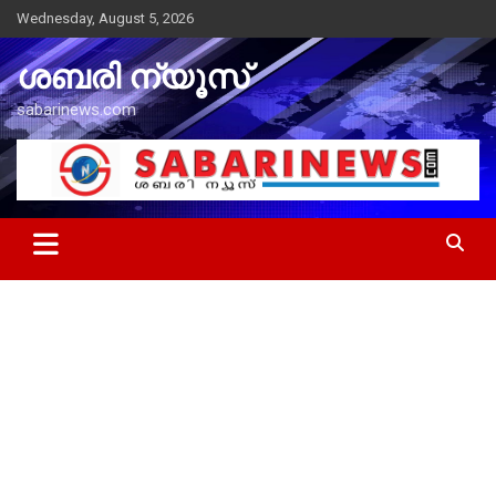
Skip
Wednesday, August 5, 2026
to
content
ശബരി ന്യൂസ്
sabarinews.com