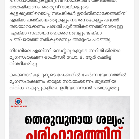
പഞ്ചായത്തുകളിലും വന്ധ്യംകരണ കേന്ദ്രങ്ങൾ
ആരംഭിക്കണം. തെരുവ് നായ്ക്കളുടെ
കൂട്ടക്കുത്തിവെയ്പ്പ് നടപടികൾ ഊർജിതമാക്കേണ്ടതിന്
എല്ലാ പഞ്ചായത്തുകളും നഗരസഭകളും പദ്ധതി
തയ്യാറാക്കണം. പദ്ധതി പൂർത്തീകരണത്തിനായുള്ള
എല്ലാ സഹായസഹകരണങ്ങളും ജില്ലാ
പഞ്ചായത്ത്‌ നൽകുമെന്നും അദ്ദേഹം പറഞ്ഞു.
നിലവിലെ എബിസി സെന്ററുകളുടെ സ്ഥിതി ജില്ലാ
മൃഗസംരക്ഷണ ഓഫീസർ ഡോ. ടി. ആർ ഷേർളി
വിശദീകരിച്ചു.
കാക്കനാട് കളക്ടറുടെ ചേംബറിൽ ചേർന്ന യോഗത്തിൽ
മൃഗസംരക്ഷണം, തദ്ദേശ സ്വയംഭരണം തുടങ്ങിയ
വിവിധ വകുപ്പുകളിലെ ഉദ്യോഗസ്ഥർ പങ്കെടുത്തു.