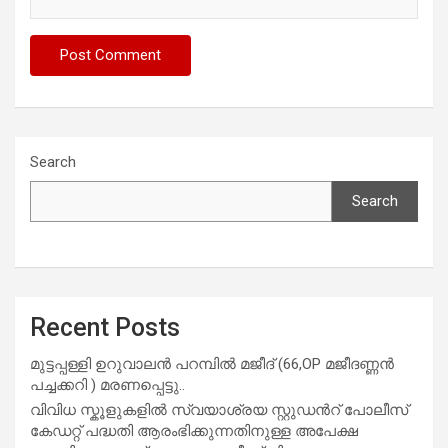
Search
Search
Recent Posts
മുട്ടപ്പള്ളി ഉറുവാലൻ പറമ്പിൽ മജീദ് (66,OP മജീദണ്ണൻ
പച്ചക്കറി ) മരണപ്പെട്ടു..
വിവിധ സ്കൂളുകളില്‍ സ്വയാശ്രയ സ്റ്റുഡന്‍റ് പോലീസ്
കേഡറ്റ് പദ്ധതി ആരംഭിക്കുന്നതിനുള്ള അപേക്ഷ