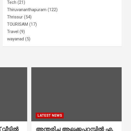
Tech
(21)
Thiruvananthapuram
(122)
Thrissur
(54)
TOURISAM
(17)
Travel
(9)
wayanad
(5)
LATEST NEWS
വീട്ടിൽ
അന്തരിച്ച ആ​ല​ക്ക​പ്പ​റമ്പിൽ​ എ.​