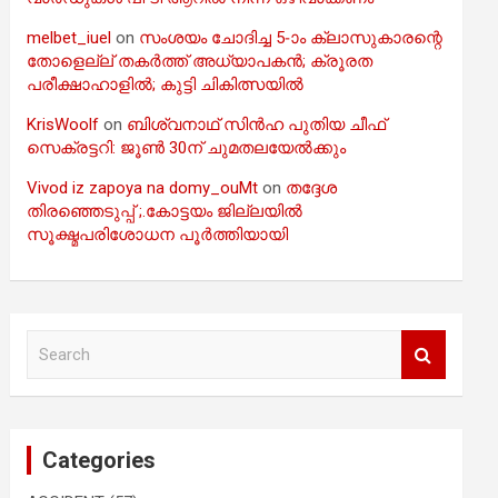
melbet_iuel
on
സംശയം ചോദിച്ച 5-ാം ക്ലാസുകാരന്റെ
തോളെല്ല് തകർത്ത് അധ്യാപകൻ; ക്രൂരത
പരീക്ഷാഹാളിൽ; കുട്ടി ചികിത്സയിൽ
KrisWoolf
on
ബിശ്വനാഥ് സിൻഹ പുതിയ ചീഫ്
സെക്രട്ടറി: ജൂൺ 30ന് ചുമതലയേൽക്കും
Vivod iz zapoya na domy_ouMt
on
തദ്ദേശ
തിരഞ്ഞെടുപ്പ് ;.കോട്ടയം ജില്ലയിൽ
സൂക്ഷ്മപരിശോധന പൂർത്തിയായി
S
e
a
r
c
Categories
h