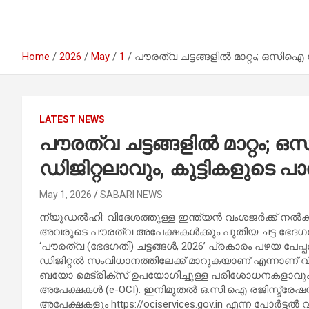
Home
2026
May
1
പൗരത്വ ചട്ടങ്ങളിൽ മാറ്റം; ഒസിഐ 
LATEST NEWS
പൗരത്വ ചട്ടങ്ങളിൽ മാറ്റം
ഡിജിറ്റലാവും, കുട്ടികളുടെ പ
May 1, 2026
SABARI NEWS
ന്യൂഡൽഹി: വിദേശത്തുള്ള ഇന്ത്യൻ വംശജർക്ക് നൽകുന്
അവരുടെ പൗരത്വ അപേക്ഷകൾക്കും പുതിയ ചട്ട ഭേദഗതിക
‘പൗരത്വ (ഭേദഗതി) ചട്ടങ്ങൾ, 2026’ പ്രകാരം പഴയ പേപ്
ഡിജിറ്റൽ സംവിധാനത്തിലേക്ക് മാറുകയാണ് എന്നാണ് 
ബയോ മെട്രിക്സ് ഉപയോഗിച്ചുള്ള പരിശോധനകളാവും നേ
അപേക്ഷകൾ (e-OCI): ഇനിമുതൽ ഒ.സി.ഐ രജിസ്ട്രേഷൻ,
അപേക്ഷകളും https://ociservices.gov.in എന്ന പോർട