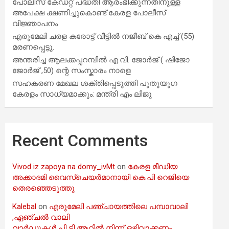
പോലീസ് കേഡറ്റ് പദ്ധതി ആരംഭിക്കുന്നതിനുള്ള
അപേക്ഷ ക്ഷണിച്ചുകൊണ്ട് കേരള പോലീസ്
വിജ്ഞാപനം
എരുമേലി ചരള കരോട്ട് വീട്ടിൽ നജീബ് കെ എച്ച് (55)
മരണപ്പെട്ടു.
അന്തരിച്ച ആ​ല​ക്ക​പ്പ​റമ്പിൽ​ എ.​വി. ജോ​ർ​ജ് ( ഷിജോ
ജോർജ് ,50) ന്റെ സംസ്കാരം നാളെ
സഹകരണ മേഖല ശക്തിപ്പെടുത്തി പുതുയുഗ
കേരളം സാധ്യമാക്കും: മന്ത്രി എം ലിജു
Recent Comments
Vivod iz zapoya na domy_ivMt
on
കേരള മീഡിയ
അക്കാദമി വൈസ്ചെയർമാനായി കെ.പി റെജിയെ
തെരഞ്ഞെടുത്തു
Kalebal
on
എരുമേലി പഞ്ചായത്തിലെ പമ്പാവാലി
,ഏഞ്ചൽ വാലി
വാർഡുകൾ പി ടി ആറിൽ നിന്ന് ഒഴിവാക്കണം