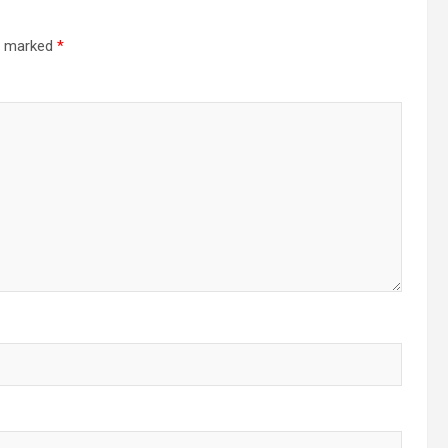
re marked
*