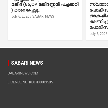
മജീദ് (66,OP മജീദണ്ണൻ പച്ചക്കറി
സ്വയാശ്
) മരണപ്പെട്ടു..
പോലീസ് 
ആരംഭിക്
July 6, 2026
SABARI NEWS
ക്ഷണിച്
പോലീസ്
July 5, 2026
SABARI NEWS
SABARINEWS.COM
LICENCE NO: KL07D0003595