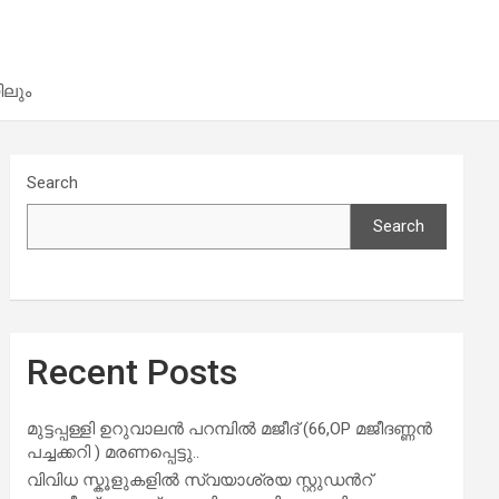
ിലും
Search
Search
Recent Posts
മുട്ടപ്പള്ളി ഉറുവാലൻ പറമ്പിൽ മജീദ് (66,OP മജീദണ്ണൻ
പച്ചക്കറി ) മരണപ്പെട്ടു..
വിവിധ സ്കൂളുകളില്‍ സ്വയാശ്രയ സ്റ്റുഡന്‍റ്