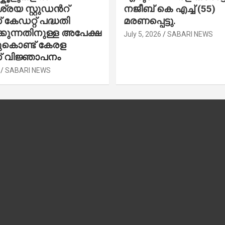
രയ സ്റ്റുഡന്‍റ്
നജീബ് കെ എച്ച് (55)
കേഡറ്റ് പദ്ധതി
മരണപ്പെട്ടു.
കുന്നതിനുള്ള അപേക്ഷ
July 5, 2026
SABARI NEWS
ചുകൊണ്ട് കേരള
 വിജ്ഞാപനം
SABARI NEWS