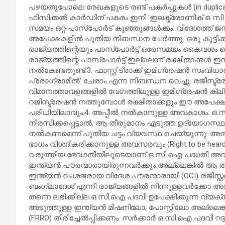
പഴയതുപോലെ രേഖകളുടെ രണ്ട് പകർപ്പുകൾ (in duplica
ഫിസിക്കൽ കാർഡിന് പകരം ഇനി ‘ഇലക്ട്രോണിക് ഒ സി 
സമയം ഒറ്റ പാസ്പോര്‍ട് കുഞ്ഞുങ്ങൾക്കം: വിദേശത്ത് 
അപേക്ഷകളിൽ പുതിയ നിബന്ധന ചേർത്തു. ഒരു കുട്ടിക്ക്
രാജ്യത്തിന്റെയും പാസ്‌പോർട്ട് ഒരേസമയം കൈവശം വെക്
രാജ്യത്തിന്റെ പാസ്‌പോർട്ട് ഇല്ലെന്ന് രക്ഷിതാക്
നൽകേണ്ടതുണ്ട്.3. ഫാസ്റ്റ് ട്രാക്ക് ഇമിഗ്രേഷൻ സംവിധ
പ്രോഗ്രാമിൽ’ ചേരാം എന്ന നിബന്ധന വെച്ചു. രജിസ്
വിമാനത്താവളങ്ങളിൽ വേഗത്തിലുള്ള ഇമിഗ്രേഷൻ ക്ലി
റജിസ്ട്രേഷൻ നത്തുമ്പോൾ രക്ഷിതാക്കളും ഈ അപേ
പരിധിയിലാവും.4. അപ്പീൽ നൽകാനുള്ള അവകാശം: 
നിരസിക്കപ്പെട്ടാൽ, ആ തീരുമാനം എടുത്ത ഉദ്യോഗസ്
നൽകണമെന്ന് പുതിയ ചട്ടം വ്യവസ്ഥ ചെയ്യുന്നു. അന്ത
ഭാഗം വിശദീകരിക്കാനുള്ള അവസരവും (Right to be hea
വരുത്തിയ ഭേദഗതിയിലൂടെയാണ് ഒ.സി.ഐ പദ്ധതി അവത
ഇന്ത്യൻ പൗരന്മാരായിരുന്നവർക്കും അല്ലെങ്കിൽ ആ
ഇന്ത്യൻ വംശജരായ വിദേശ പൗരന്മാരായി (OCI) രജിസ്
ബംഗ്ലാദേശ് എന്നീ രാജ്യങ്ങളിൽ നിന്നുള്ളവർക്കോ
തന്നെ ലഭിക്കില്ല.ഒ.സി.ഐ പദവി ഉപേക്ഷിക്കുന്ന വ്
അടുത്തുള്ള ഇന്ത്യൻ മിഷനിലോ, പോസ്റ്റിലോ അല്ലെ
(FRRO) തിരിച്ചേൽപ്പിക്കണം. സർക്കാർ ഒ.സി.ഐ പദവി റ