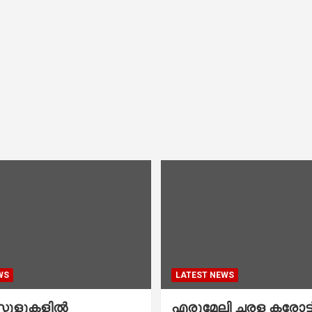
WS
LATEST NEWS
കൂളുകളില്‍
എരുമേലി ചരള കരോട്ട് 