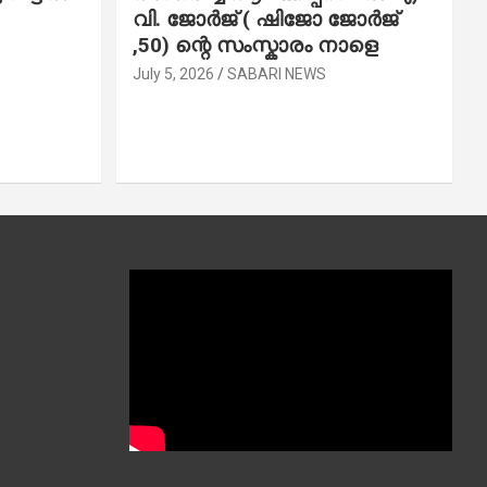
വി. ജോ​ർ​ജ് ( ഷിജോ ജോർജ്
,50) ന്റെ സംസ്കാരം നാളെ
July 5, 2026
SABARI NEWS