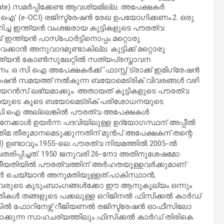
te) സമർപ്പിക്കേണ്ട ആവശ്യമില്ല. അപേക്ഷകർ
ഐ’ (e-OCI) രജിസ്ട്രേഷൻ രേഖ ഉപയോഗിക്കണം.2. ഒരു
ജനിച്ച ഇന്ത്യൻ വംശജരായ കുട്ടികളുടെ പൗരത്വ
 ഇന്ത്യൻ പാസ്‌പോർട്ടിനൊപ്പം മറ്റൊരു
കാൻ അനുവാദമുണ്ടാകില്ല. കുട്ടിക്ക് മറ്റൊരു
കൾ ഇന്ത്യൻ കോൺസുലേറ്റിൽ സത്യപ്രസ്താവന
ാനം: ഒ സി ഐ അപേക്ഷകർക്ക് ‘ഫാസ്റ്റ് ട്രാക്ക് ഇമിഗ്രേഷൻ
ട്രേഷൻ സമയത്ത് നൽകുന്ന ബയോമെട്രിക് വിവരങ്ങൾ വഴി
യറൻസ് ലഭ്യമാക്കും. അതായത് കുട്ടികളുടെ പൗരത്വ
ക്ഷയുടെ കൂടെ ബയോമെട്രിക് പരിശോധനയുടെ
ഒ.സി.ഐ അല്ലെങ്കിൽ പൗരത്വ അപേക്ഷകൾ
ഥനേക്കാൾ ഉയർന്ന പദവിയിലുള്ള ഉദ്യോഗസ്ഥന് അപ്പീൽ
ിമ തീരുമാനമെടുക്കുന്നതിന് മുൻപ് അപേക്ഷകന് തന്റെ
rd) ഉണ്ടാവും.1955-ലെ പൗരത്വ നിയമത്തിൽ 2005-ൽ
രിപ്പിച്ചത്. 1950 ജനുവരി 26-നോ അതിനുശേഷമോ
 തീയതിയിൽ പൗരത്വത്തിന് അർഹതയുള്ളവർക്കുമാണ്
റ്റർ ചെയ്യാൻ അനുമതിയുള്ളത്.പാകിസ്ഥാൻ,
 അവരുടെ കുടുംബാംഗങ്ങൾക്കോ ഈ ആനുകൂല്യം ഒന്നും
യക്തികൾ തങ്ങളുടെ പക്കലുള്ള ഒറിജിനൽ ഫിസിക്കൽ കാർഡ്
ങ്കിൽ ഫോറിനേഴ്സ് റീജിയണൽ രജിസ്ട്രേഷൻ ഓഫീസിലോ
ദ്ദാക്കുന്ന സാഹചര്യത്തിലും ഫിസിക്കൽ കാർഡ് തിരികെ