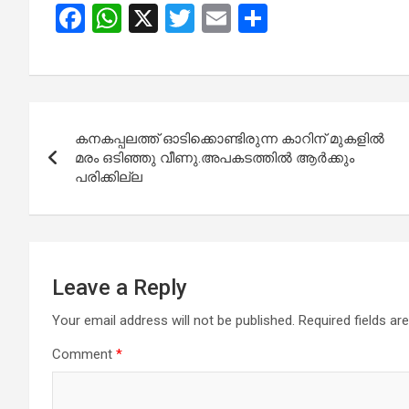
F
W
X
T
E
S
a
h
wi
m
h
ce
at
tt
ail
ar
b
s
er
e
Post
o
A
കനകപ്പലത്ത് ഓടിക്കൊണ്ടിരുന്ന കാറിന് മുകളിൽ
navigation
o
p
മരം ഒടിഞ്ഞു വീണു.അപകടത്തിൽ ആർക്കും
പരിക്കില്ല
k
p
Leave a Reply
Your email address will not be published.
Required fields a
Comment
*