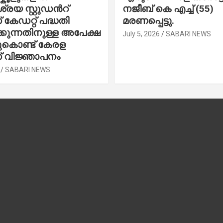
രയ സ്റ്റുഡന്‍റ്
നജീബ് കെ എച്ച് (55)
കേഡറ്റ് പദ്ധതി
മരണപ്പെട്ടു.
കുന്നതിനുള്ള അപേക്ഷ
July 5, 2026
SABARI NEWS
ചുകൊണ്ട് കേരള
 വിജ്ഞാപനം
SABARI NEWS