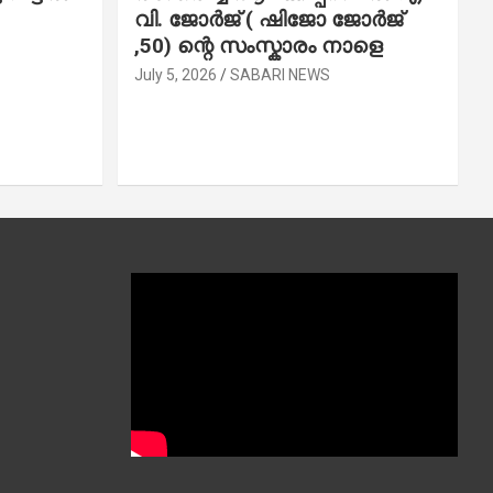
വി. ജോ​ർ​ജ് ( ഷിജോ ജോർജ്
,50) ന്റെ സംസ്കാരം നാളെ
July 5, 2026
SABARI NEWS