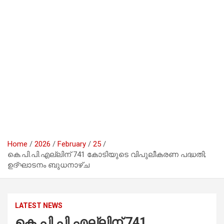
Home
2026
February
25
കെ.പി.പി.എല്ലിന് 741 കോടിയുടെ വിപുലീകരണ പദ്ധതി;
ഉദ്ഘാടനം ബുധനാഴ്ച
LATEST NEWS
കെ.പി.പി.എല്ലിന് 741