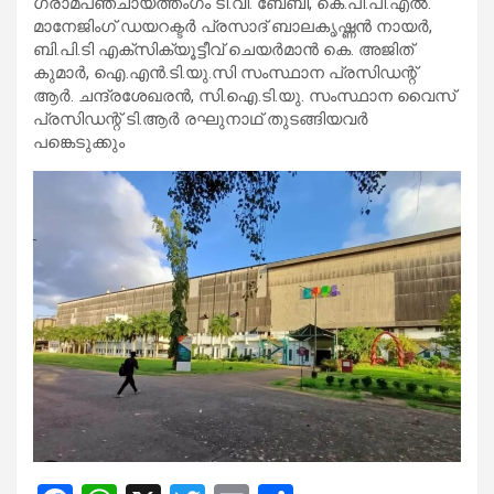
ഗ്രാമപഞ്ചായത്തംഗം ടി.വി. ബേബി, കെ.പി.പി.എൽ.
മാനേജിംഗ് ഡയറക്ടർ പ്രസാദ് ബാലകൃഷ്ണൻ നായർ,
ബി.പി.ടി എക്സിക്യൂട്ടീവ് ചെയർമാൻ കെ. അജിത്
കുമാർ, ഐ.എൻ.ടി.യു.സി സംസ്ഥാന പ്രസിഡന്റ്
ആർ. ചന്ദ്രശേഖരൻ, സി.ഐ.ടി.യു. സംസ്ഥാന വൈസ്
പ്രസിഡന്റ് ടി.ആർ രഘുനാഥ് തുടങ്ങിയവർ
പങ്കെടുക്കും