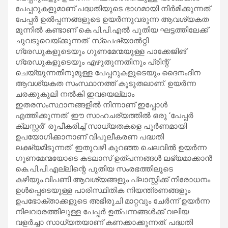
പേപ്പറുകളുമാണ് പദ്ധതിയുടെ ഭാഗമായി നിർമിക്കുന്നത്.
പേപ്പർ ഉൽപ്പന്നങ്ങളുടെ ഉയർന്നുവരുന്ന ആവശ്യകത
മുന്നിൽ കണ്ടാണ് കെ.പി.പി.എൽ പുതിയ ഘട്ടത്തിലേക്ക്
ചുവടുവെയ്ക്കുന്നത്. സ്‌പെഷ്യാൽറ്റി
ഗ്രേഡുകളുടെയും ഗുണമേന്മയുള്ള പാക്കേജിങ്
ഗ്രേഡുകളുടെയും എഴുതുന്നതിനും പ്രിന്റ്
ചെയ്യുന്നതിനുമുള്ള പേപ്പറുകളുടെയും ദൈനംദിന
ആവശ്യകത സംസ്ഥാനത്ത് കൂടുതലാണ്. ഉയർന്ന
ചരക്കുകൂലി നൽകി ഇവയെല്ലാം
ഇതരസംസ്ഥാനങ്ങളിൽ നിന്നാണ് ഇപ്പോൾ
എത്തിക്കുന്നത്. ഈ സാഹചര്യത്തിൽ ഒരു ‘പേപ്പർ
ക്ലസ്റ്റർ’ രൂപീകരിച്ച് സാധ്യതകളെ പൂർണമായി
ഉപയോഗിക്കാനാണ് വിപുലീകരണ പദ്ധതി
ലക്ഷ്യമിടുന്നത്. ഇതുവഴി കുറഞ്ഞ ചെലവിൽ ഉയർന്ന
ഗുണമേന്മയോടെ കടലാസ് ഉത്പന്നങ്ങൾ ലഭ്യമാക്കാൻ
കെ.പി.പി.എല്ലിന്റെ പുതിയ സംരഭത്തിലൂടെ
കഴിയും.വിപണി ആവശ്യങ്ങളും പ്ലാസ്റ്റിക്ക് നിരോധനം
ഉൾപ്പെടെയുള്ള പാരിസ്ഥിതിക നിയന്ത്രണങ്ങളും
ഉപഭോക്താക്കളുടെ അഭിരുചി മാറ്റവും ചേർന്ന് ഉയർന്ന
നിലവാരത്തിലുള്ള പേപ്പർ ഉത്പന്നങ്ങൾക്ക് വലിയ
വളർച്ചാ സാധ്യതയാണ് കണക്കാക്കുന്നത്. പദ്ധതി