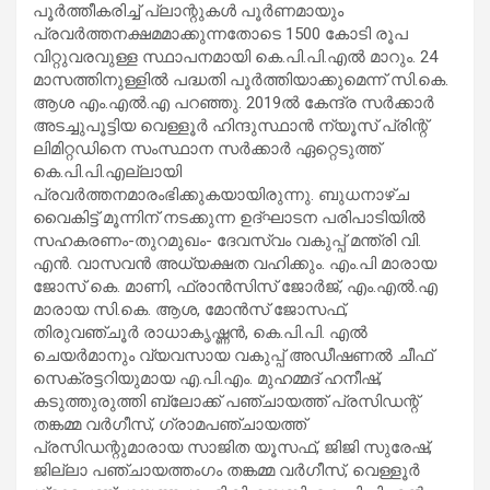
പൂർത്തീകരിച്ച് പ്ലാന്റുകൾ പൂർണമായും
പ്രവർത്തനക്ഷമമാക്കുന്നതോടെ 1500 കോടി രൂപ
വിറ്റുവരവുള്ള സ്ഥാപനമായി കെ.പി.പി.എൽ മാറും. 24
മാസത്തിനുള്ളിൽ പദ്ധതി പൂർത്തിയാക്കുമെന്ന് സി.കെ.
ആശ എം.എൽ.എ പറഞ്ഞു. 2019ൽ കേന്ദ്ര സർക്കാർ
അടച്ചുപൂട്ടിയ വെള്ളൂർ ഹിന്ദുസ്ഥാൻ ന്യൂസ് പ്രിന്റ്
ലിമിറ്റഡിനെ സംസ്ഥാന സർക്കാർ ഏറ്റെടുത്ത്
കെ.പി.പി.എല്ലായി
പ്രവർത്തനമാരംഭിക്കുകയായിരുന്നു. ബുധനാഴ്ച
വൈകിട്ട് മൂന്നിന് നടക്കുന്ന ഉദ്ഘാടന പരിപാടിയിൽ
സഹകരണം-തുറമുഖം- ദേവസ്വം വകുപ്പ് മന്ത്രി വി.
എൻ. വാസവൻ അധ്യക്ഷത വഹിക്കും. എം.പി മാരായ
ജോസ് കെ. മാണി, ഫ്രാൻസിസ് ജോർജ്, എം.എൽ.എ
മാരായ സി.കെ. ആശ, മോൻസ് ജോസഫ്,
തിരുവഞ്ചൂർ രാധാകൃഷ്ണൻ, കെ.പി.പി. എൽ
ചെയർമാനും വ്യവസായ വകുപ്പ് അഡീഷണൽ ചീഫ്
സെക്രട്ടറിയുമായ എ.പി.എം. മുഹമ്മദ് ഹനീഷ്,
കടുത്തുരുത്തി ബ്ലോക്ക് പഞ്ചായത്ത് പ്രസിഡന്റ്
തങ്കമ്മ വർഗീസ്, ഗ്രാമപഞ്ചായത്ത്
പ്രസിഡന്റുമാരായ സാജിത യൂസഫ്, ജിജി സുരേഷ്,
ജില്ലാ പഞ്ചായത്തംഗം തങ്കമ്മ വർഗീസ്, വെള്ളൂർ