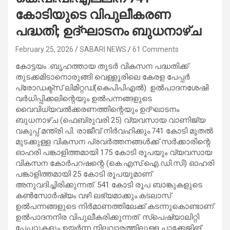
കോടിയുടെ വിപുലീകരണ
പദ്ധതി; ഉദ്ഘാടനം ബുധനാഴ്ച
February 25, 2026
SABARI NEWS
61 Comments
കോട്ടയം :ബൃഹത്തായ തുടർ വികസന പദ്ധതിക്ക്
തുടക്കമിടാനൊരുങ്ങി വെള്ളൂരിലെ കേരള പേപ്പർ
പ്രോഡക്ട്സ് ലിമിറ്റഡ്(കെപിപിഎൽ). ഉൽപാദനശേഷി
വർധിപ്പിക്കലിന്റെയും ഉൽപന്നങ്ങളുടെ
വൈവിധ്യവൽക്കരണത്തിന്റെയും ഉദ്ഘാടനം
ബുധനാഴ്ച (ഫെബ്രുവരി 25) വ്യവസായ വാണിജ്യ
വകുപ്പ് മന്ത്രി പി. രാജീവ് നിർവഹിക്കും.741 കോടി മുതൽ
മുടക്കുള്ള വികസന പ്രവർത്തനങ്ങൾക്ക് സർക്കാരിന്റെ
ഓഹരി പങ്കാളിത്തമായി 175 കോടി രൂപയും വ്യവസായ
വികസന കോർപറഷന്റെ (കെ.എസ്.ഐ.ഡി.സി) ഓഹരി
പങ്കാളിത്തമായി 25 കോടി രൂപയുമാണ്
അനുവദിച്ചിരിക്കുന്നത്. 541 കോടി രൂപ ബാങ്കുകളുടെ
കൺസോർഷ്യം വഴി ലഭ്യമാക്കും.കടലാസ്
ഉൽപന്നങ്ങളുടെ നിർമാണത്തിലേക്ക് കടന്നുകൊണ്ടാണ്
ഉൽപാദനനിര വിപുലീകരിക്കുന്നത്. സ്പെഷ്യാലിറ്റി
പേപ്പറുകളും ഉയർന്ന നിലവാരത്തിലുള്ള പാക്കേജിങ്