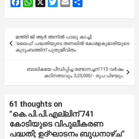
F
W
X
T
E
S
a
h
wi
m
h
ce
at
tt
ail
ar
b
s
er
e
Post
മന്ത്രി ജി ആർ അനിൽ പാലു കാച്ചി;
o
A
navigation
‘ലൈഫ്’ പദ്ധതിയുടെ തണലിൽ കോമളകുമാരിയുടെ
o
p
കുടുംബത്തിന് പുതുജീവിതം
k
p
ബാലികയേ പീഡിപ്പിച്ച രണ്ടാനച്ചന് 113 വർഷം
കഠിനതടവും, 3,25,000/- രൂപ പിഴയും.
61 thoughts on
“
കെ.പി.പി.എല്ലിന് 741
കോടിയുടെ വിപുലീകരണ
പദ്ധതി; ഉദ്ഘാടനം ബുധനാഴ്ച
”