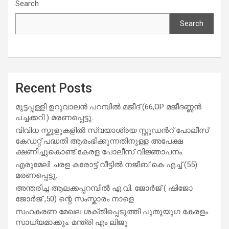
Search
Search
Recent Posts
മുട്ടപ്പള്ളി ഉറുവാലൻ പറമ്പിൽ മജീദ് (66,OP മജീദണ്ണൻ
പച്ചക്കറി ) മരണപ്പെട്ടു..
വിവിധ സ്കൂളുകളില്‍ സ്വയാശ്രയ സ്റ്റുഡന്‍റ് പോലീസ്
കേഡറ്റ് പദ്ധതി ആരംഭിക്കുന്നതിനുള്ള അപേക്ഷ
ക്ഷണിച്ചുകൊണ്ട് കേരള പോലീസ് വിജ്ഞാപനം
എരുമേലി ചരള കരോട്ട് വീട്ടിൽ നജീബ് കെ എച്ച് (55)
മരണപ്പെട്ടു.
അന്തരിച്ച ആ​ല​ക്ക​പ്പ​റമ്പിൽ​ എ.​വി. ജോ​ർ​ജ് ( ഷിജോ
ജോർജ് ,50) ന്റെ സംസ്കാരം നാളെ
സഹകരണ മേഖല ശക്തിപ്പെടുത്തി പുതുയുഗ കേരളം
സാധ്യമാക്കും: മന്ത്രി എം ലിജു