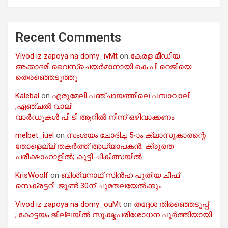
Recent Comments
Vivod iz zapoya na domy_ivMt
on
കേരള മീഡിയ
അക്കാദമി വൈസ്ചെയർമാനായി കെ.പി റെജിയെ
തെരഞ്ഞെടുത്തു
Kalebal
on
എരുമേലി പഞ്ചായത്തിലെ പമ്പാവാലി
,ഏഞ്ചൽ വാലി
വാർഡുകൾ പി ടി ആറിൽ നിന്ന് ഒഴിവാക്കണം
melbet_iuel
on
സംശയം ചോദിച്ച 5-ാം ക്ലാസുകാരന്റെ
തോളെല്ല് തകർത്ത് അധ്യാപകൻ; ക്രൂരത
പരീക്ഷാഹാളിൽ; കുട്ടി ചികിത്സയിൽ
KrisWoolf
on
ബിശ്വനാഥ് സിൻഹ പുതിയ ചീഫ്
സെക്രട്ടറി: ജൂൺ 30ന് ചുമതലയേൽക്കും
Vivod iz zapoya na domy_ouMt
on
തദ്ദേശ തിരഞ്ഞെടുപ്പ്
;.കോട്ടയം ജില്ലയിൽ സൂക്ഷ്മപരിശോധന പൂർത്തിയായി