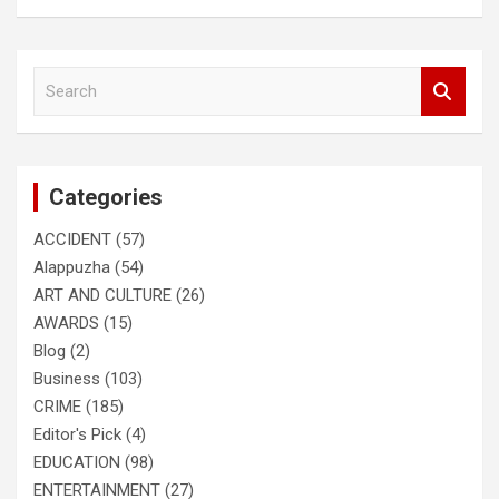
S
e
a
r
c
Categories
h
ACCIDENT
(57)
Alappuzha
(54)
ART AND CULTURE
(26)
AWARDS
(15)
Blog
(2)
Business
(103)
CRIME
(185)
Editor's Pick
(4)
EDUCATION
(98)
ENTERTAINMENT
(27)