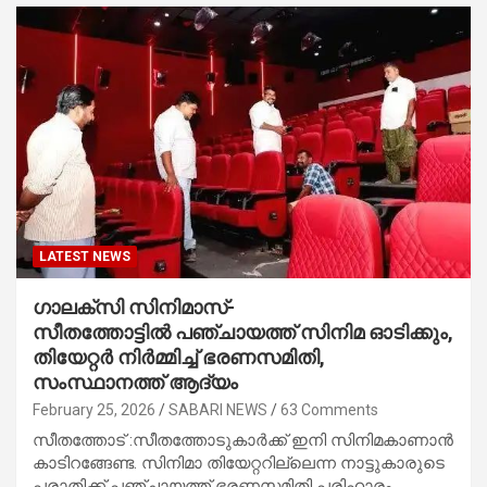
LATEST NEWS
ഗാലക്സി സിനിമാസ്-
സീതത്തോട്ടില്‍ പഞ്ചായത്ത് സിനിമ ഓടിക്കും,
തിയേറ്റര്‍ നിര്‍മ്മിച്ച്‌ ഭരണസമിതി,
സംസ്ഥാനത്ത് ആദ്യം
February 25, 2026
SABARI NEWS
63 Comments
സീതത്തോട് :സീതത്തോടുകാർക്ക് ഇനി സിനിമകാണാൻ
കാടിറങ്ങേണ്ട. സിനിമാ തിയേറ്ററില്ലെന്ന നാട്ടുകാരുടെ
പരാതിക്ക് പഞ്ചായത്ത് ഭരണസമിതി പരിഹാരം