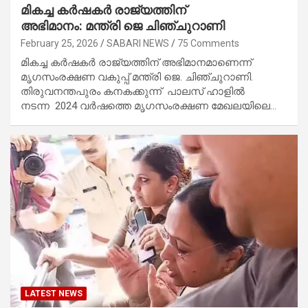
മികച്ച കർഷകർ രാജ്യത്തിന്
അഭിമാനം: മന്ത്രി ജെ ചിഞ്ചുറാണി
February 25, 2026
SABARI NEWS
75 Comments
മികച്ച കർഷകർ രാജ്യത്തിന് അഭിമാനമാണെന്ന്
മൃഗസംരക്ഷണ വകുപ്പ് മന്ത്രി ജെ. ചിഞ്ചുറാണി.
തിരുവനന്തപുരം കനകക്കുന്ന് പാലസ് ഹാളിൽ
നടന്ന 2024 വർഷത്തെ മൃഗസംരക്ഷണ മേഖലയിലെ…
LATEST NEWS