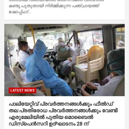
കണ്ടു.പുതുതായി നിർമ്മിക്കുന്ന പഞ്ചായത്ത്
ഷോപ്പിംഗ്…
LATEST NEWS
പാലിയേറ്റിവ് പ്രവർത്തനങ്ങൾക്കും ഫീൽഡ്
തല പ്രതിരോധ പ്രവർത്തനങ്ങൾക്കും വേണ്ടി
എരുമേലിയിൽ പുതിയ മൊബൈൽ
ഡിസ്പെൻസറി ഉദ്ഘാടനം 28 ന്