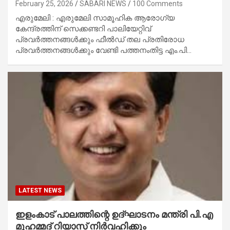
February 25, 2026
SABARI NEWS
100 Comments
എരുമേലി : എരുമേലി സാമൂഹിക ആരോഗ്യ
കേന്ദ്രത്തിന് സെക്കണ്ടറി പാലിയേറ്റിവ്
പ്രവർത്തനങ്ങൾക്കും ഫീൽഡ് തല പ്രതിരോധ
പ്രവർത്തനങ്ങൾക്കും വേണ്ടി പത്തനംതിട്ട എം.പി…
LATEST NEWS
ഇളംകാട് പാലത്തിന്റെ ഉദ്ഘാടനം മന്ത്രി പി.എ
മുഹമ്മദ് റിയാസ് നിർവഹിക്കും