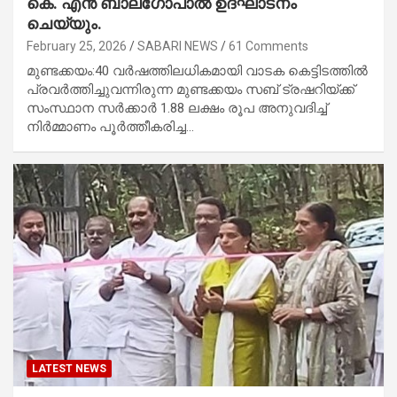
കെ. എൻ ബാലഗോപാൽ ഉദ്ഘാടനം
ചെയ്യും.
February 25, 2026
SABARI NEWS
61 Comments
മുണ്ടക്കയം:40 വർഷത്തിലധികമായി വാടക കെട്ടിടത്തിൽ
പ്രവർത്തിച്ചുവന്നിരുന്ന മുണ്ടക്കയം സബ് ട്രഷറിയ്ക്ക്
സംസ്ഥാന സർക്കാർ 1.88 ലക്ഷം രൂപ അനുവദിച്ച്
നിർമ്മാണം പൂർത്തീകരിച്ച…
LATEST NEWS