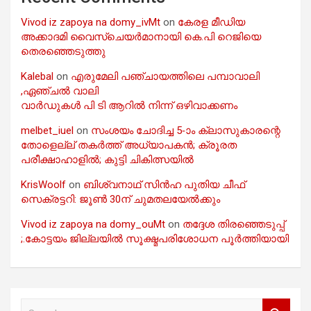
Vivod iz zapoya na domy_ivMt
on
കേരള മീഡിയ
അക്കാദമി വൈസ്ചെയർമാനായി കെ.പി റെജിയെ
തെരഞ്ഞെടുത്തു
Kalebal
on
എരുമേലി പഞ്ചായത്തിലെ പമ്പാവാലി
,ഏഞ്ചൽ വാലി
വാർഡുകൾ പി ടി ആറിൽ നിന്ന് ഒഴിവാക്കണം
melbet_iuel
on
സംശയം ചോദിച്ച 5-ാം ക്ലാസുകാരന്റെ
തോളെല്ല് തകർത്ത് അധ്യാപകൻ; ക്രൂരത
പരീക്ഷാഹാളിൽ; കുട്ടി ചികിത്സയിൽ
KrisWoolf
on
ബിശ്വനാഥ് സിൻഹ പുതിയ ചീഫ്
സെക്രട്ടറി: ജൂൺ 30ന് ചുമതലയേൽക്കും
Vivod iz zapoya na domy_ouMt
on
തദ്ദേശ തിരഞ്ഞെടുപ്പ്
;.കോട്ടയം ജില്ലയിൽ സൂക്ഷ്മപരിശോധന പൂർത്തിയായി
S