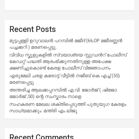
Recent Posts
മുട്ടപ്പള്ളി ഉറുവാലൻ പറമ്പിൽ മജീദ് (66,OP മജീദണ്ണൻ
പച്ചക്കറി ) മരണപ്പെട്ടു..
വിവിധ സ്കൂളുകളില്‍ സ്വയാശ്രയ സ്റ്റുഡന്‍റ് പോലീസ്
കേഡറ്റ് പദ്ധതി ആരംഭിക്കുന്നതിനുള്ള അപേക്ഷ
ക്ഷണിച്ചുകൊണ്ട് കേരള പോലീസ് വിജ്ഞാപനം
എരുമേലി ചരള കരോട്ട് വീട്ടിൽ നജീബ് കെ എച്ച് (55)
മരണപ്പെട്ടു.
അന്തരിച്ച ആ​ല​ക്ക​പ്പ​റമ്പിൽ​ എ.​വി. ജോ​ർ​ജ് ( ഷിജോ
ജോർജ് ,50) ന്റെ സംസ്കാരം നാളെ
സഹകരണ മേഖല ശക്തിപ്പെടുത്തി പുതുയുഗ കേരളം
സാധ്യമാക്കും: മന്ത്രി എം ലിജു
Recent Comments