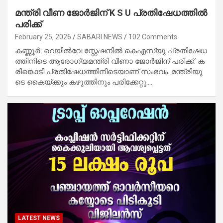
മന്ത്രി വീണ ജോർജിന് K S U പ്രതിഷേധത്തിൽ
പരിക്ക്
February 25, 2026
SABARI NEWS
102 Comments
ക​ണ്ണൂ​ർ: റെ​യി​ൽ​വേ സ്റ്റേ​ഷ​നി​ൽ കെ​എ​സ്‌​യു പ്ര​തി​ഷേ​ധ​
ത്തി​നി​ടെ ആ​രോ​ഗ്യ​മ​ന്ത്രി വീ​ണാ ജോ​ർ​ജി​ന് പ​രി​ക്ക്. ക​
രി​ങ്കൊ​ടി പ്ര​തി​ഷേ​ധ​ത്തി​നി​ടെ​യാ​ണ് സം​ഭ​വം. മ​ന്ത്രി​യു​
ടെ കൈയ്​ക്കും ക​ഴു​ത്തി​നും പ​രി​ക്കേ​റ്റു.…
LATEST NEWS