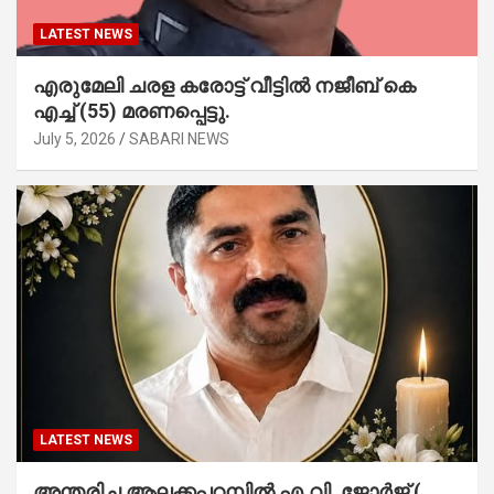
LATEST NEWS
എരുമേലി ചരള കരോട്ട് വീട്ടിൽ നജീബ് കെ
എച്ച് (55) മരണപ്പെട്ടു.
July 5, 2026
SABARI NEWS
LATEST NEWS
അന്തരിച്ച ആ​ല​ക്ക​പ്പ​റമ്പിൽ​ എ.​വി. ജോ​ർ​ജ് (