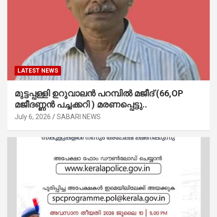
LATEST NEWS
മുട്ടപ്പള്ളി ഉറുവാലൻ പറമ്പിൽ മജീദ് (66,OP
മജീദണ്ണൻ പച്ചക്കറി ) മരണപ്പെട്ടു..
July 6, 2026
SABARI NEWS