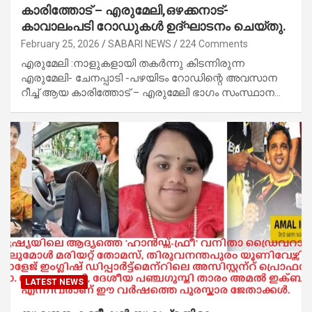
കാരിത്തോട് – എരുമേലി,ഒഴക്കനാട്-
കാവാലംപടി റോഡുകൾ ഉദ്ഘാടനം ചെയ്തു.
February 25, 2026
SABARI NEWS
224 Comments
എരുമേലി :നാളുകളായി തകർന്നു കിടന്നിരുന്ന
എരുമേലി- ചേനപ്പാടി -പഴയിടം റോഡിന്റെ അവസാന
റീച്ച് ആയ കാരിത്തോട് – എരുമേലി ഭാഗം സംസ്ഥാന…
LATEST NEWS