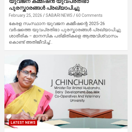
യുവജന കമ്മീഷൻ യുവപ്രതിഭാ
പുരസ്കാരങ്ങൾ പ്രഖ്യാപിച്ചു
February 25, 2026
SABARI NEWS
60 Comments
കേരള സംസ്ഥാന യുവജന കമ്മീഷന്റെ 2025-26
വർഷത്തെ യുവപ്രതിഭാ പുരസ്കാരങ്ങൾ പ്രഖ്യാപിച്ചു.
ശാരീരിക – മാനസിക പരിമിതികളെ ആത്മവിശ്വാസം
കൊണ്ട് അതിജീവിച്ച്…
LATEST NEWS