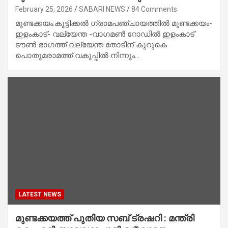
February 25, 2026
SABARI NEWS
84 Comments
മുണ്ടക്കയം:കൂട്ടിക്കൽ ഗ്രാമപഞ്ചായത്തിൽ മുണ്ടക്കയം-
ഇളംകാട്- വല്യേന്ത -വാഗമൺ റോഡിൽ ഇളംകാട്
ടൗൺ ഭാഗത്ത് വല്യേന്ത തോടിന് കുറുകെ
പൊതുമരാമത്ത് വകുപ്പിൽ നിന്നും…
LATEST NEWS
മുണ്ടക്കയത്ത് പുതിയ സബ് ട്രഷറി : മന്ത്രി