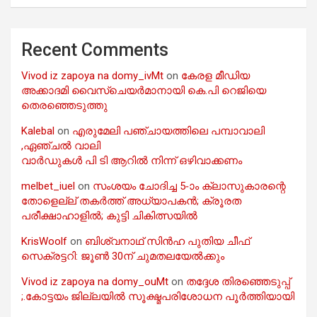
Recent Comments
Vivod iz zapoya na domy_ivMt
on
കേരള മീഡിയ
അക്കാദമി വൈസ്ചെയർമാനായി കെ.പി റെജിയെ
തെരഞ്ഞെടുത്തു
Kalebal
on
എരുമേലി പഞ്ചായത്തിലെ പമ്പാവാലി
,ഏഞ്ചൽ വാലി
വാർഡുകൾ പി ടി ആറിൽ നിന്ന് ഒഴിവാക്കണം
melbet_iuel
on
സംശയം ചോദിച്ച 5-ാം ക്ലാസുകാരന്റെ
തോളെല്ല് തകർത്ത് അധ്യാപകൻ; ക്രൂരത
പരീക്ഷാഹാളിൽ; കുട്ടി ചികിത്സയിൽ
KrisWoolf
on
ബിശ്വനാഥ് സിൻഹ പുതിയ ചീഫ്
സെക്രട്ടറി: ജൂൺ 30ന് ചുമതലയേൽക്കും
Vivod iz zapoya na domy_ouMt
on
തദ്ദേശ തിരഞ്ഞെടുപ്പ്
;.കോട്ടയം ജില്ലയിൽ സൂക്ഷ്മപരിശോധന പൂർത്തിയായി