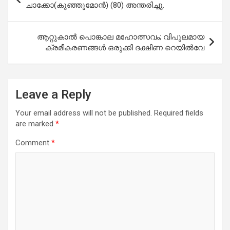
o
A
navigation
ചാക്കോ(കുഞ്ഞുമോൻ) (80) അന്തരിച്ചു.
o
p
k
p
ആറ്റുകാൽ പൊങ്കാല മഹോത്സവം; വിപുലമായ
ക്രമീകരണങ്ങൾ ഒരുക്കി ദക്ഷിണ റെയിൽവേ
Leave a Reply
Your email address will not be published.
Required fields
are marked
*
Comment
*