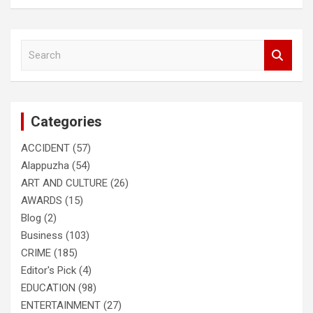
S
e
a
r
c
Categories
h
ACCIDENT
(57)
Alappuzha
(54)
ART AND CULTURE
(26)
AWARDS
(15)
Blog
(2)
Business
(103)
CRIME
(185)
Editor's Pick
(4)
EDUCATION
(98)
ENTERTAINMENT
(27)