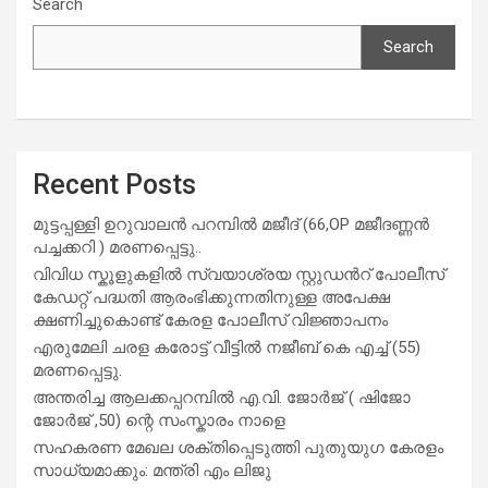
Search
Search
Recent Posts
മുട്ടപ്പള്ളി ഉറുവാലൻ പറമ്പിൽ മജീദ് (66,OP മജീദണ്ണൻ
പച്ചക്കറി ) മരണപ്പെട്ടു..
വിവിധ സ്കൂളുകളില്‍ സ്വയാശ്രയ സ്റ്റുഡന്‍റ് പോലീസ്
കേഡറ്റ് പദ്ധതി ആരംഭിക്കുന്നതിനുള്ള അപേക്ഷ
ക്ഷണിച്ചുകൊണ്ട് കേരള പോലീസ് വിജ്ഞാപനം
എരുമേലി ചരള കരോട്ട് വീട്ടിൽ നജീബ് കെ എച്ച് (55)
മരണപ്പെട്ടു.
അന്തരിച്ച ആ​ല​ക്ക​പ്പ​റമ്പിൽ​ എ.​വി. ജോ​ർ​ജ് ( ഷിജോ
ജോർജ് ,50) ന്റെ സംസ്കാരം നാളെ
സഹകരണ മേഖല ശക്തിപ്പെടുത്തി പുതുയുഗ കേരളം
സാധ്യമാക്കും: മന്ത്രി എം ലിജു