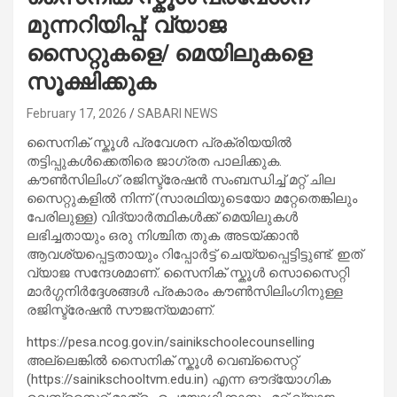
മുന്നറിയിപ്പ്: വ്യാജ
സൈറ്റുകളെ/ മെയിലുകളെ
സൂക്ഷിക്കുക
February 17, 2026
SABARI NEWS
സൈനിക് സ്കൂൾ പ്രവേശന പ്രക്രിയയിൽ
തട്ടിപ്പുകൾക്കെതിരെ ജാഗ്രത പാലിക്കുക.
കൗൺസിലിംഗ് രജിസ്ട്രേഷൻ സംബന്ധിച്ച് മറ്റ് ചില
സൈറ്റുകളിൽ നിന്ന് (സാരഥിയുടെയോ മറ്റേതെങ്കിലും
പേരിലുള്ള) വിദ്യാർത്ഥികൾക്ക് മെയിലുകൾ
ലഭിച്ചതായും ഒരു നിശ്ചിത തുക അടയ്ക്കാൻ
ആവശ്യപ്പെട്ടതായും റിപ്പോർട്ട് ചെയ്യപ്പെട്ടിട്ടുണ്ട്. ഇത്
വ്യാജ സന്ദേശമാണ്. സൈനിക് സ്കൂൾ സൊസൈറ്റി
മാർഗ്ഗനിർദ്ദേശങ്ങൾ പ്രകാരം കൗൺസിലിംഗിനുള്ള
രജിസ്ട്രേഷൻ സൗജന്യമാണ്.
https://pesa.ncog.gov.in/sainikschoolecounselling
അല്ലെങ്കിൽ സൈനിക് സ്കൂൾ വെബ്സൈറ്റ്
(https://sainikschooltvm.edu.in) എന്ന ഔദ്യോഗിക