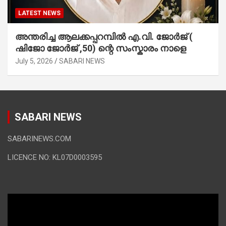
LATEST NEWS
അന്തരിച്ച ആ​ല​ക്ക​പ്പ​റമ്പിൽ​ എ.​വി. ജോ​ർ​ജ് (
ഷിജോ ജോർജ് ,50) ന്റെ സംസ്കാരം നാളെ
July 5, 2026
SABARI NEWS
SABARI NEWS
SABARINEWS.COM
LICENCE NO: KL07D0003595