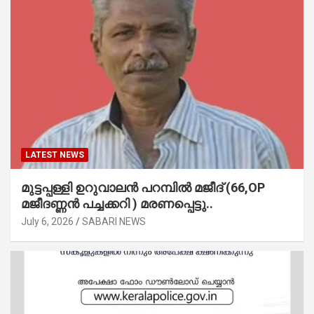
LATEST NEWS
മുട്ടപ്പള്ളി ഉറുവാലൻ പറമ്പിൽ മജീദ് (66,OP
മജീദണ്ണൻ പച്ചക്കറി ) മരണപ്പെട്ടു..
July 6, 2026
SABARI NEWS