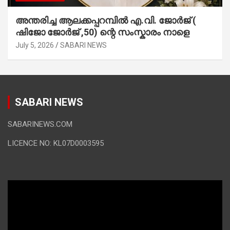
അന്തരിച്ച ആ​ല​ക്ക​പ്പ​റമ്പിൽ​ എ.​വി. ജോ​ർ​ജ് (
ഷിജോ ജോർജ് ,50) ന്റെ സംസ്കാരം നാളെ
July 5, 2026
SABARI NEWS
SABARI NEWS
SABARINEWS.COM
LICENCE NO: KL07D0003595