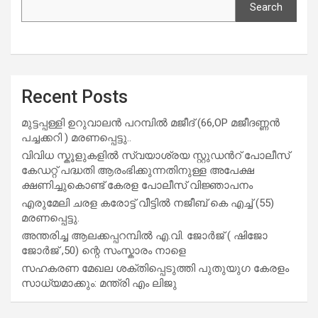
Search
Recent Posts
മുട്ടപ്പള്ളി ഉറുവാലൻ പറമ്പിൽ മജീദ് (66,OP മജീദണ്ണൻ
പച്ചക്കറി ) മരണപ്പെട്ടു..
വിവിധ സ്കൂളുകളില്‍ സ്വയാശ്രയ സ്റ്റുഡന്‍റ് പോലീസ്
കേഡറ്റ് പദ്ധതി ആരംഭിക്കുന്നതിനുള്ള അപേക്ഷ
ക്ഷണിച്ചുകൊണ്ട് കേരള പോലീസ് വിജ്ഞാപനം
എരുമേലി ചരള കരോട്ട് വീട്ടിൽ നജീബ് കെ എച്ച് (55)
മരണപ്പെട്ടു.
അന്തരിച്ച ആ​ല​ക്ക​പ്പ​റമ്പിൽ​ എ.​വി. ജോ​ർ​ജ് ( ഷിജോ
ജോർജ് ,50) ന്റെ സംസ്കാരം നാളെ
സഹകരണ മേഖല ശക്തിപ്പെടുത്തി പുതുയുഗ കേരളം
സാധ്യമാക്കും: മന്ത്രി എം ലിജു