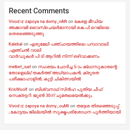
Recent Comments
Vivod iz zapoya na domy_ivMt
on
കേരള മീഡിയ
അക്കാദമി വൈസ്ചെയർമാനായി കെ.പി റെജിയെ
തെരഞ്ഞെടുത്തു
Kalebal
on
എരുമേലി പഞ്ചായത്തിലെ പമ്പാവാലി
,ഏഞ്ചൽ വാലി
വാർഡുകൾ പി ടി ആറിൽ നിന്ന് ഒഴിവാക്കണം
melbet_iuel
on
സംശയം ചോദിച്ച 5-ാം ക്ലാസുകാരന്റെ
തോളെല്ല് തകർത്ത് അധ്യാപകൻ; ക്രൂരത
പരീക്ഷാഹാളിൽ; കുട്ടി ചികിത്സയിൽ
KrisWoolf
on
ബിശ്വനാഥ് സിൻഹ പുതിയ ചീഫ്
സെക്രട്ടറി: ജൂൺ 30ന് ചുമതലയേൽക്കും
Vivod iz zapoya na domy_ouMt
on
തദ്ദേശ തിരഞ്ഞെടുപ്പ്
;.കോട്ടയം ജില്ലയിൽ സൂക്ഷ്മപരിശോധന പൂർത്തിയായി