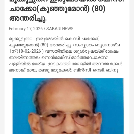
ചാക്കോ(കുഞ്ഞുമോൻ) (80)
അന്തരിച്ചു.
February 17, 2026
SABARI NEWS
മൂക്കൂട്ടുതറ : ഇരുമേടയിൽ കെ.സി ചാക്കോ(
കുഞ്ഞുമോൻ) (80) അന്തരിച്ചു. സംസ്കാരം ബുധനാഴ്ച
1ന് (18-02-2026 ) വസതിയിലെ ശുശ്രൂഷയ്ക്ക് ശേഷം
തലയിണത്തടം സെൻമേരിസ് ഓർത്തഡോക്സ്
പള്ളിയിൽ ഭാര്യ : ഇടകടത്തി മേലയിൽ അന്നമ്മ മക്കൾ:
മനോജ്, മായ, മഞ്ജു മരുമക്കൾ: ബിൻസി, റെജി, ബിനു