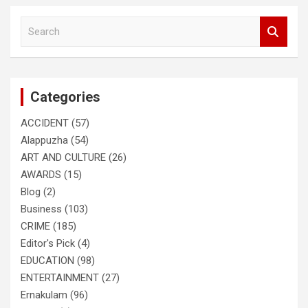
S
e
a
r
c
Categories
h
ACCIDENT
(57)
Alappuzha
(54)
ART AND CULTURE
(26)
AWARDS
(15)
Blog
(2)
Business
(103)
CRIME
(185)
Editor's Pick
(4)
EDUCATION
(98)
ENTERTAINMENT
(27)
Ernakulam
(96)