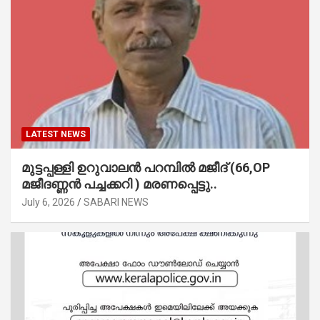
LATEST NEWS
മുട്ടപ്പള്ളി ഉറുവാലൻ പറമ്പിൽ മജീദ് (66,OP
മജീദണ്ണൻ പച്ചക്കറി ) മരണപ്പെട്ടു..
July 6, 2026
SABARI NEWS