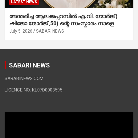
LATEST NEWS
അന്തരിച്ച ആ​ല​ക്ക​പ്പ​റമ്പിൽ​ എ.​വി. ജോ​ർ​ജ് (
ഷിജോ ജോർജ് ,50) ന്റെ സംസ്കാരം നാളെ
July 5, 2026
SABARI NEWS
SABARI NEWS
SABARINEWS.COM
LICENCE NO: KL07D0003595