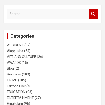
S
e
a
r
c
Categories
h
ACCIDENT
(57)
Alappuzha
(54)
ART AND CULTURE
(26)
AWARDS
(15)
Blog
(2)
Business
(103)
CRIME
(185)
Editor's Pick
(4)
EDUCATION
(98)
ENTERTAINMENT
(27)
Ernakulam
(96)