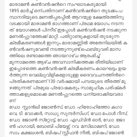
മാ​രാ​മ​ൺ ക​ൺ​വ​ൻ​ഷ​ന്‍റെ സം​ഘാ​ട​ക​രു​മാ​യി.
1895 മാ​ര്‍​ച്ച് ഒ​ന്പ​തി​നാ​ണ് ക​ൺ​വ​ൻ​ഷ​ന്‍റെ തു​ട​ക്കം.പ​
മ്പാ​ന​ദി​യു​ടെ മ​ണ​ല്‍​പ്പ​ര​പ്പി​ല്‍ ആ​റ​ന്മു​ള ക്ഷേ​ത്ര​ത്തി​നു
വ​ട​ക്കാ​യി മാ​രാ​മ​ണ്‍ ഭാ​ഗ​ത്താ​ണ് പ്ര​ഥ​മ യോ​ഗം ന​ട​ന്ന​
ത്. യോ​ഗ​ങ്ങ​ള്‍ പി​ന്നീ​ട് ഇ​പ്പോ​ള്‍ ക​ണ്‍​വ​ന്‍​ഷ​ന്‍ ന​ട​ക്കു​ന്ന
മ​ണ​ല്‍​പ്പു​റ​ത്തേ​ക്ക് മാ​റ്റി. പ​തി​റ്റാ​ണ്ടു​ക​ളാ​യി തു​ട​രു​ന്ന
ക്ര​മീ​ക​ര​ണ​ങ്ങ​ള്‍ ഇ​ന്നും മാ​രാ​മ​ണ്ണി​ല്‍ അ​തേ​നി​ല​യി​ല്‍ ക​
ണ്‍​വ​ന്‍​ഷ​നു​വേ​ണ്ടി ന​ട​ത്തു​ന്നു​ണ്ട്.ഫെ​ബ്രു​വ​രി മാ​സ​
ത്തി​ലെ ര​ണ്ടാ​മ​ത്തെ ഞാ​യ​റാ​ഴ്ച ആ​രം​ഭി​ച്ച്
മൂ​ന്നാ​മ​ത്തെ ആ​ഴ്ച അ​വ​സാ​നി​ക്ക​ത്ത​ക്ക രീ​തി​യി​ലാ​ണ്
ഇ​പ്പോ​ഴ​ത്തെ ക​ണ്‍​വ​ന്‍​ഷ​ന്‍ ക്ര​മീ​ക​ര​ണം.കാ​ല​ഘ​ട്ടം ഉ​യ​
ര്‍​ത്തു​ന്ന വെ​ല്ലു​വി​ളി​ക​ളോ​ടു​ള്ള ദൈ​വ​വ​ച​ന​ത്തി​ന്‍റെ
പ്ര​തി​ക​ര​ണ​മാ​ണ് 130 വ​ര്‍​ഷ​മാ​യി പ​മ്പ​യു​ടെ തീ​ര​ത്ത് മു​
ഴ​ങ്ങു​ന്ന​ത്. പ്ര​മു​ഖ പ്ര​ഭാ​ഷ​ക​രും സാ​മൂ​ഹി​ക പ​രി​ഷ്‌​ക​ര്‍​
ത്താ​ക്ക​ളു​മൊ​ക്കെ മ​ണ​ല്‍​പ്പു​റ​ത്തെ ധ​ന്യ​രാ​ക്കി​യ​വ​രാ​
ണ്.
ഡോ. ​സ്റ്റാ​ന്‍​ലി ജോ​ണ്‍​സ്, ഡോ. ​ഹി​രോ​ഹി​ത്തോ ക​ഗാ​
വെ, ടി. ​വോ​ക്ക​ർ, സാ​ധു സു​ന്ദ​ര്‍​സിം​ഗ്, ഡോ.​പോ​ള്‍ റീ​സ്,
ഡോ. ​ജോ​ണ്‍ സ്‌​റ്റോ​ട്ട്, ഡോ. ​എ​ഡ്വി​ന്‍ ഓ​ർ, ഡോ. ​ജോ​
ണ്‍ ഹ​ഗാ​യി, ബോ​ബി പി​യേ​ഴ്സ്, റ​വ. മ​സി​ലാ​മ​ണി, ഡോ. ​
സാം ക​മ​ലേ​ശ​ന്‍, ബി​ഷ​പ് സ്റ്റീ​ഫ​ന്‍ നീ​ൽ, ബി​ഷ​പ് ജോ​ണ്‍