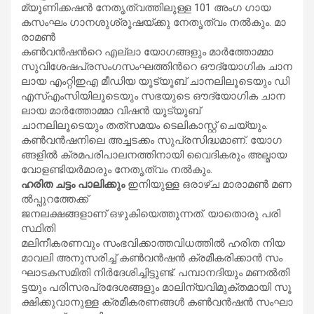
മ്യൂ​ണി​ക്ക​ഷ​ന്‍ നേ​തൃ​ത്വ​ത്തി​ലു​ള്ള 101 അം​ഗ ഗാ​യ​
കസം​ഘം ഗാ​ന​ശു​ശ്രൂ​ഷ​യ്ക്കു നേ​തൃ​ത്വം ന​ല്‍​കും. മാ​
രാ​മ​ണ്‍
ക​ണ്‍​വ​ന്‍​ഷ​ന്‍റെ എ​ല്ലാ യോ​ഗ​ങ്ങ​ളും മാ​ര്‍​ത്തോ​മ്മാ
സു​വി​ശേ​ഷ​പ്ര​സം​ഗ​സം​ഘ​ത്തി​ന്‍റെ ഔ​ദ്യോ​ഗി​ക ചാ​ന​
ലാ​യ എം​റ്റി​ഇ​എ മീ​ഡി​യ യൂ​ട്യൂ​ബ് ചാ​ന​ലി​ലൂ​ടെ​യും ഡി​
എ​സ്‌​എം​സി​യി​ലൂ​ടെ​യും സ​ഭ​യു​ടെ ഔ​ദ്യോ​ഗി​ക ചാ​ന​
ലാ​യ മാ​ര്‍​ത്തോ​മ്മാ വി​ഷ​ന്‍ യൂ​ട്യൂ​ബ്
ചാ​ന​ലി​ലൂ​ടെ​യും ത​ത്‌​സ​മ​യം ടെ​ലി​കാ​സ്റ്റ് ചെ​യ്യും.
ക​ണ്‍​വ​ന്‍​ഷ​നി​ലെ അ​ച്ച​ട​ക്കം സു​പ്ര​സി​ദ്ധ​മാ​ണ്. യോ​ഗ​
ങ്ങ​ളി​ല്‍ ക്ര​മ​പ​രി​പാ​ല​ന​ത്തി​നാ​യി വൈ​ദി​ക​രും അ​ല്മാ​യ
വോ​ള​ണ്ടി​യ​ര്‍​മാ​രും നേ​തൃ​ത്വം ന​ല്‍​കും.
ഹ​രി​ത ച​ട്ടം പാ​ലി​ക്കും
ഇ​നി​യു​ള്ള ഒ​രാ​ഴ്ച മാ​രാ​മ​ണ്‍ മ​ണ​
ൽ​പ്പു​റ​ത്തേ​ക്ക്
ജ​ന​ല​ക്ഷ​ങ്ങ​ളാ​ണ് ഒ​ഴു​കി​യെ​ത്തു​ന്ന​ത്. യാ​തൊ​രു പ​രി​
സ്ഥി​തി
മ​ലി​നീ​ക​ര​ണ​വും സം​ഭ​വി​ക്കാ​ത്ത​വി​ധ​ത്തി​ല്‍ ഹ​രി​ത നി​യ​
മാ​വ​ലി അ​നു​സ​രി​ച്ച് ക​ണ്‍​വ​ന്‍​ഷ​ന്‍ ക്ര​മീ​ക​രി​ക്കാ​ന്‍ സം​
ഘാ​ട​ക​സ​മി​തി നി​ർ​ദേ​ശി​ച്ചി​ട്ടു​ണ്ട്. പ​മ്പാ​ന​ദി​യും മ​ണ​ല്‍​തി​
ട്ട​യും പ​രി​സ​ര​പ്ര​ദേ​ശ​ങ്ങ​ളും മാ​ലി​ന്യ​വി​മു​ക്ത​മാ​യി സൂ​
ക്ഷി​ക്കു​വാ​നു​ള്ള ക്ര​മീ​ക​ര​ണ​ങ്ങ​ള്‍ ക​ണ്‍​വ​ന്‍​ഷ​ന്‍ സം​ഘാ​