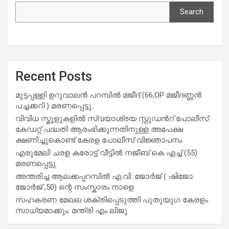
Search
Recent Posts
മുട്ടപ്പള്ളി ഉറുവാലൻ പറമ്പിൽ മജീദ് (66,OP മജീദണ്ണൻ
പച്ചക്കറി ) മരണപ്പെട്ടു..
വിവിധ സ്കൂളുകളില്‍ സ്വയാശ്രയ സ്റ്റുഡന്‍റ് പോലീസ്
കേഡറ്റ് പദ്ധതി ആരംഭിക്കുന്നതിനുള്ള അപേക്ഷ
ക്ഷണിച്ചുകൊണ്ട് കേരള പോലീസ് വിജ്ഞാപനം
എരുമേലി ചരള കരോട്ട് വീട്ടിൽ നജീബ് കെ എച്ച് (55)
മരണപ്പെട്ടു.
അന്തരിച്ച ആ​ല​ക്ക​പ്പ​റമ്പിൽ​ എ.​വി. ജോ​ർ​ജ് ( ഷിജോ
ജോർജ് ,50) ന്റെ സംസ്കാരം നാളെ
സഹകരണ മേഖല ശക്തിപ്പെടുത്തി പുതുയുഗ കേരളം
സാധ്യമാക്കും: മന്ത്രി എം ലിജു