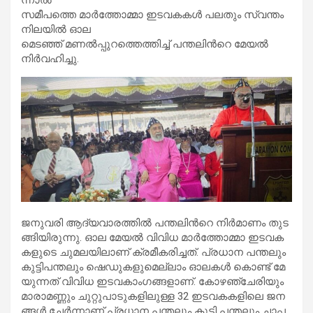
സ​മീ​പ​ത്തെ മാ​ർ​ത്തോ​മ്മാ ഇ​ട​വ​ക​ക​ൾ പ​ല​തും സ്വ​ന്തം
നി​ല​യി​ൽ ഓ​ല
മെ​ട​ഞ്ഞ് മ​ണ​ൽ​പ്പു​റ​ത്തെ​ത്തി​ച്ച് പ​ന്ത​ലി​ന്‍റെ മേ​യ​ൽ
നി​ർ​വ​ഹി​ച്ചു.
ജ​നു​വ​രി ആ​ദ്യ​വാ​ര​ത്തി​ൽ പ​ന്ത​ലി​ന്‍റെ നി​ർ​മാ​ണം തു​ട​
ങ്ങി​യി​രു​ന്നു. ഓ​ല മേ​യ​ൽ വി​വി​ധ മാ​ർ​ത്തോ​മ്മാ ഇ​ട​വ​ക​
ക​ളു​ടെ ചു​മ​ല​യി​ലാ​ണ് ക്ര​മീ​ക​രി​ച്ച​ത്. പ്ര​ധാ​ന പ​ന്ത​ലും
കു​ട്ടി​പ​ന്ത​ലും ഷെ​ഡു​ക​ളു​മെ​ല്ലാം ഓ​ല​ക​ൾ കൊ​ണ്ട് മേ​
യു​ന്ന​ത് വി​വി​ധ ഇ​ട​വ​കാം​ഗ​ങ്ങ​ളാ​ണ്. കോ​ഴ​ഞ്ചേ​രി​യും
മാ​രാ​മ​ണ്ണും ചു​റ്റു​പാ​ടു​ക​ളി​ലു​ള്ള 32 ഇ​ട​വ​ക​ക​ളി​ലെ ജ​ന​
ങ്ങ​ള്‍ ചേ​ര്‍​ന്നാ​ണ് പ്ര​ധാ​ന പ​ന്ത​ലും കു​ട്ടി പ​ന്ത​ലും ചാ​പ്പ​