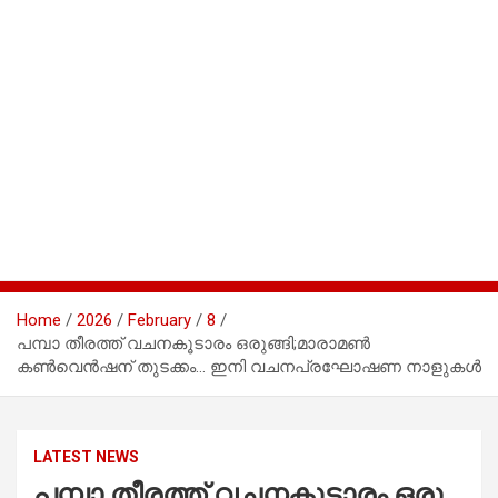
Home
2026
February
8
പമ്പാ​ ​തീ​ര​ത്ത് വ​ച​നകൂ​ടാ​രം ഒ​രു​ങ്ങി;മാരാമൺ
കൺവെൻഷന് തുടക്കം… ഇ​നി വ​ച​നപ്ര​ഘോ​ഷ​ണ നാ​ളു​ക​ൾ
LATEST NEWS
പമ്പാ​ ​തീ​ര​ത്ത് വ​ച​നകൂ​ടാ​രം ഒ​രു​