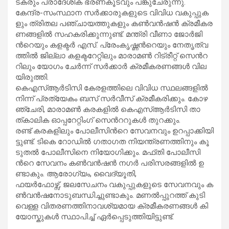
ട​ക​രും പ്രാ​ദേ​ശി​ക ഭ​ര​ണ​കൂ​ട​വും പ​ങ്കു​ചേ​രു​ന്നു.
കേ​ന്ദ്ര-​സം​സ്ഥാ​ന സ​ര്‍​ക്കാ​രു​ക​ളു​ടെ വി​വി​ധ വ​കു​പ്പു​ക​
ളും ത്രി​ത​ല പ​ഞ്ചാ​യ​ത്തു​ക​ളും ക​ണ്‍​വ​ന്‍​ഷ​ന്‍ ക്ര​മീ​ക​ര​
ണ​ങ്ങ​ളി​ല്‍ സ​ഹ​ക​രി​ക്കു​ന്നു​ണ്ട്. മ​ന്ത്രി വീ​ണാ ജോ​ര്‍​ജി​
ന്‍റെ​യും ക​ള​ക്ട​ര്‍ എ​സ്. പ്രേം​കൃ​ഷ്ണ​ന്‍റെ​യും നേ​തൃ​ത്വ​
ത്തി​ല്‍ ജി​ല്ലാ ക​ള​ക്ട​റേ​റ്റി​ലും മാ​രാ​മ​ണ്‍ റി​ട്രീ​റ്റ് സെ​ന്‍റ​
റി​ലും യോ​ഗം ചേ​ര്‍​ന്ന് സ​ര്‍​ക്കാ​ര്‍ ക്ര​മീ​ക​ര​ണ​ങ്ങ​ള്‍ വി​ല​
യി​രു​ത്തി.
കെ​എ​സ്ആ​ര്‍​ടി​സി കേ​ര​ള​ത്തി​ലെ വി​വി​ധ സ്ഥ​ല​ങ്ങ​ളി​ല്‍
നി​ന്ന് പ്ര​ത്യേ​കം ബ​സ് സ​ർ​വീ​സ് ക്ര​മീ​ക​രി​ക്കും. കോ​ഴ​
ഞ്ചേ​രി, മാ​രാ​മ​ൺ ക​ര​ക​ളി​ൽ കെ​എ​സ്ആ​ർ​ടി​സി താ​
ത്കാ​ലി​ക ഓ​പ്പ​റേ​റ്റിം​ഗ് സെ​ന്‍റ​റു​ക​ൾ തു​റ​ക്കും.
ര​ണ്ട് ക​ര​ക​ളി​ലും പോ​ലീ​സി​ന്‍റെ സേ​വ​ന​വും ഉ​റ​പ്പാ​ക്കി​യി​
ട്ടു​ണ്ട്. ടി​കെ റോ​ഡി​ൽ ഗ​താ​ഗ​ത നി​യ​ന്ത്ര​ണ​ത്തി​നും കൂ​
ടു​ത​ൽ പോ​ലീ​സി​നെ നി​യോ​ഗി​ക്കും. മ​ഫ്തി പോ​ലീ​സി​
ന്‍റെ സേ​വ​നം ക​ൺ​വ​ൻ‌​ഷ​ൻ ന​ഗ​ർ പ​രി​സ​ര​ങ്ങ​ളി​ൽ ഉ​
ണ്ടാ​കും. ആ​രോ​ഗ്യം, വൈ​ദ്യൂ​തി,
ഫ​യ​ർ​ഫോ​ഴ്സ്, ജ​ല​സേ​ച​നം വ​കു​പ്പു​ക​ളു​ടെ സേ​വ​ന​വും ക​
ൺ​വ​ൻ​ഷ​നോ​ടു​ബ​ന്ധി​ച്ചു​ണ്ടാ​കും. മ​ണ​ൽ​പ്പു​റ​ത്ത് കു​ടി​
വെ​ള്ള വി​ത​ര​ണ​ത്തി​നാ​വ​ശ്യ​മാ​യ ക്ര​മീ​ക​ര​ണ​ങ്ങ​ൾ കി​
യോ​സ്കു​ക​ൾ സ്ഥാ​പി​ച്ച് ഏ​ർ​പ്പെ​ടു​ത്തി​യി​ട്ടു​ണ്ട്.