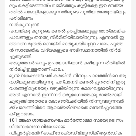
ലും കെ​ട്ടി​മേ​ഞ്ഞ​ത്.പ​ല​യി​ട​ത്തും കു​ട്ടി​ക​ളെ ഈ ​ദൗ​ത്യ​
ത്തി​ൽ പ​ങ്കാ​ളി​ക​ളാ​ക്കു​ന്ന​തി​ലൂ​ടെ പു​തി​യ ത​ല​മു​റ​യ്ക്കും
പ​രി​ശീ​ല​നം
ന​ൽ​കു​ന്നു​ണ്ട്.
പമ്പ​യ്ക്കു കു​റു​കെ മ​ണ​ൽ​പ്പ​ര​പ്പി​ലേ​ക്കു​ള്ള താ​ത്കാ​ലി​ക
പാ​ല​ങ്ങ​ളും ത​ന​തു നി​ർ​മി​തി​യി​ലാ​യി​രു​ന്നു. എ​ന്നാ​ൽ ഇ​
ത്ത​വ​ണ മു​ത​ൽ ബെ​യ്‌​ലി മാ​തൃ​ക​യി​ലു​ള്ള പാ​ലം പു​ത്ത​
ൻ സാ​ങ്കേ​തി​ക വി​ദ്യ​ക​ളു​ടെ അ​ടി​സ്ഥാ​ന​ത്തി​ൽ നി​ർ​മി​
ച്ചുതു​ട​ങ്ങി.
അ​ടു​ത്ത​വ​ർ​ഷ​വും ഉ​പ​യോ​ഗി​ക്കാ​ൻ ക​ഴി​യു​ന്ന രീ​തി​യി​ൽ
നി​ർ​മി​ച്ചി​ട്ടു​ള്ള​താ​ണ് പാ​ലം.
മു​ന്പ് കോ​ഴ​ഞ്ചേ​രി ക​ര​യി​ൽ നി​ന്നും പാ​ല​ത്തി​ന്‍റെ ആ​
വ​ശ്യ​മു​ണ്ടാ​യി​രു​ന്നു. പ​ന്പാ​ന​ദി മ​ണ​ൽ​പ്പു​റ​ത്തി​ന് ഇ​രു​
വ​ശ​ങ്ങ​ളി​ലൂ​ടെ​യും ഒ​ഴു​കി​യി​രു​ന്ന കാ​ല​ഘ​ട്ട​മാ​യി​രു​ന്നു
അ​ത്. എ​ന്നാ​ൽ ഇ​ന്ന് ന​ദി ഒ​രു​ഭാ​ഗ​ത്തേ​ക്കു മാ​ത്ര​മാ​യി
ചു​രു​ങ്ങി​യ​തോ​ടെ കോ​ഴ​ഞ്ചേ​രി​യി‌​ൽ നി​ന്നു​വ​രു​ന്ന​വ​ർ​
ക്ക് പാ​ല​ത്തി​ന്‍റെ ആ​വ​ശ്യ​മി​ല്ലാ​തെ മ​ണ​ൽ​പ്പു​റ​ത്തേ​
ക്ക് ഇ​റ​ങ്ങാം.
101 അം​ഗ ഗാ​യ​ക​സം​ഘം
മാ​ര്‍​ത്തോ​മ്മാ സ​ഭ​യു​ടെ സം​
ഗീ​ത​സം​വേ​ദ​ന വി​ഭാ​ഗ​മാ​യ
ഡി​പ്പാ​ർ​ട്ട്മെ​ന്‍റ് ഓ​ഫ് സേ​ക്ര​ഡ് മ്യൂ​സി​ക് ആ​ന്‍​ഡ് ക​