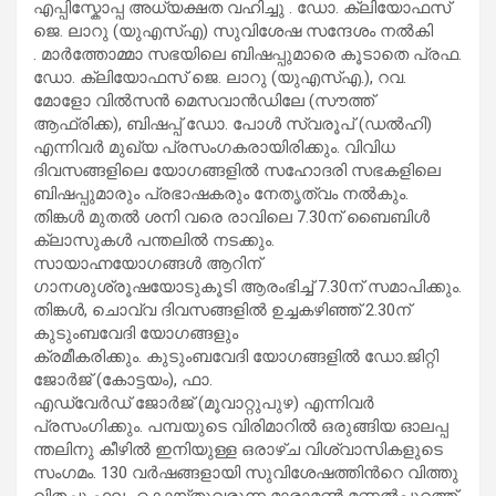
എപ്പിസ്കോപ്പ അധ്യക്ഷത വഹിച്ചു . ഡോ. ക്ലിയോഫസ്
ജെ. ലാറു (യുഎസ്എ) സുവിശേഷ സന്ദേശം നൽകി
. മാർത്തോമ്മാ സഭയിലെ ബിഷപ്പുമാരെ കൂടാതെ പ്രഫ.
ഡോ. ക്ലിയോഫസ് ജെ. ലാറു (യുഎസ്‌എ.), റവ.
മോളോ വിൽസൻ മെസവാൻഡിലേ (സൗത്ത്
ആഫ്രിക്ക), ബിഷപ്പ് ഡോ. പോൾ സ്വരൂപ് (ഡൽഹി)
എന്നിവർ മുഖ്യ പ്രസംഗകരായിരിക്കും. വിവിധ
ദിവസങ്ങളിലെ യോഗങ്ങളിൽ സഹോദരി സഭകളിലെ
ബിഷപ്പുമാരും പ്രഭാഷകരും നേതൃത്വം നൽകും.
തിങ്കൾ മുതൽ ശനി വരെ രാവിലെ 7.30ന് ബൈബിൾ
ക്ലാസുകൾ പന്തലിൽ നടക്കും.
സായാഹ്നയോഗങ്ങൾ ആറിന്
ഗാനശുശ്രൂഷയോടുകൂടി ആരംഭിച്ച് 7.30ന് സമാപിക്കും.
തിങ്കൾ, ചൊവ്വ ദിവസങ്ങളിൽ ഉച്ചകഴിഞ്ഞ് 2.30ന്
കുടുംബവേദി യോഗങ്ങളും
ക്രമീകരിക്കും. കുടുംബവേദി യോഗങ്ങളിൽ ഡോ.ജിറ്റി
ജോർജ് (കോട്ടയം), ഫാ.
എഡ്വേർഡ് ജോർജ് (മൂവാറ്റുപുഴ) എന്നിവർ
പ്രസംഗിക്കും. പമ്പയു​ടെ വി​രി​മാ​റി​ൽ ഒ​രു​ങ്ങി​യ ഓ​ല​പ്പ​
ന്ത​ലി​നു കീ​ഴി​ൽ ഇ​നി​യു​ള്ള ഒ​രാ​ഴ്ച വി​ശ്വാ​സി​ക​ളു​ടെ
സം​ഗ​മം. 130 വ​ർ​ഷ​ങ്ങ​ളാ​യി സു​വി​ശേ​ഷ​ത്തി​ന്‍റെ വി​ത്തു​
വി​ത​ച്ചു ഫ​ലം കൊ​യ്തു​വ​രു​ന്ന മാ​രാ​മ​ൺ മ​ണ​ൽ​പ്പു​റ​ത്ത്