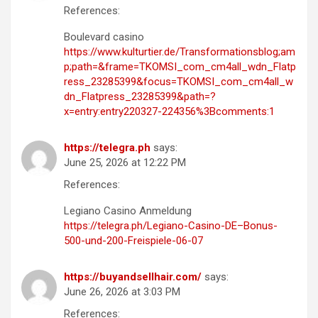
References:
Boulevard casino
https://www.kulturtier.de/Transformationsblog;am
p;path=&frame=TKOMSI_com_cm4all_wdn_Flatp
ress_23285399&focus=TKOMSI_com_cm4all_w
dn_Flatpress_23285399&path=?
x=entry:entry220327-224356%3Bcomments:1
https://telegra.ph
says:
June 25, 2026 at 12:22 PM
References:
Legiano Casino Anmeldung
https://telegra.ph/Legiano-Casino-DE–Bonus-
500-und-200-Freispiele-06-07
https://buyandsellhair.com/
says:
June 26, 2026 at 3:03 PM
References: