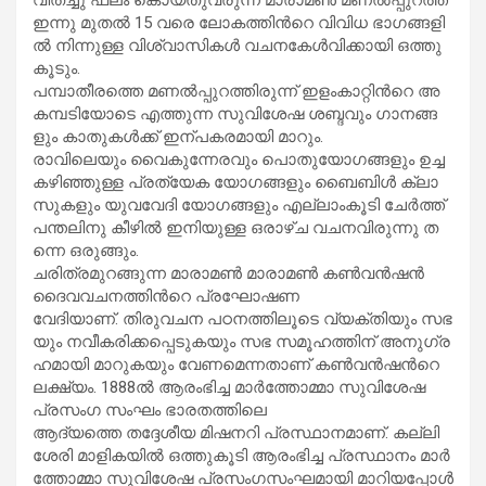
ഇ​ന്നു മു​ത​ൽ 15 വ​രെ ലോ​ക​ത്തി​ന്‍റെ വി​വി​ധ ഭാ​ഗ​ങ്ങ​ളി​
ൽ നി​ന്നു​ള്ള വി​ശ്വാ​സി​ക​ൾ വ​ച​ന​കേ​ൾ​വി​ക്കാ​യി ഒ​ത്തു​
കൂ​ടും.
പമ്പാ​തീ​ര​ത്തെ മ​ണ​ൽ​പ്പു​റ​ത്തി​രു​ന്ന് ഇ​ളം​കാ​റ്റി​ന്‍റെ അ​
ക​മ്പടി​യോ​ടെ എ​ത്തു​ന്ന സു​വി​ശേ​ഷ ശ​ബ്ദ​വും ഗാ​ന​ങ്ങ​
ളും കാ​തു​ക​ൾ​ക്ക് ഇ​ന്പ​ക​ര​മാ​യി മാ​റും.
രാ​വി​ലെ​യും വൈ​കു​ന്നേ​ര​വും പൊ​തു​യോ​ഗ​ങ്ങ​ളും ഉ​ച്ച​
ക​ഴി​ഞ്ഞു​ള്ള പ്ര​ത്യേ​ക യോ​ഗ​ങ്ങ​ളും ബൈ​ബി​ൾ ക്ലാ​
സു​ക​ളും യു​വ​വേ​ദി യോ​ഗ​ങ്ങ​ളും എ​ല്ലാം​കൂ​ടി ചേ​ർ​ത്ത്
പ​ന്ത​ലി​നു കീ​ഴി​ൽ ഇ​നി​യു​ള്ള ഒ​രാ​ഴ്ച വ​ച​ന​വി​രു​ന്നു ത​
ന്നെ ഒ​രു​ങ്ങും.
ച​രി​ത്ര​മു​റ​ങ്ങു​ന്ന മാ​രാ​മ​ൺ മാ​രാ​മ​ണ്‍ ക​ണ്‍​വ​ന്‍​ഷ​ന്‍
ദൈ​വ​വ​ച​ന​ത്തി​ന്‍റെ പ്ര​ഘോ​ഷ​ണ
വേ​ദി​യാ​ണ്. തി​രു​വ​ച​ന പ​ഠ​ന​ത്തി​ലൂ​ടെ വ്യ​ക്തി​യും സ​ഭ​
യും ന​വീ​ക​രി​ക്ക​പ്പെ​ടു​ക​യും സ​ഭ സ​മൂ​ഹ​ത്തി​ന് അ​നു​ഗ്ര​
ഹ​മാ​യി മാ​റു​ക​യും വേ​ണ​മെ​ന്ന​താ​ണ് ക​ണ്‍​വ​ന്‍​ഷ​ന്‍റെ
ല​ക്ഷ്യം. 1888ൽ ​ആ​രം​ഭി​ച്ച മാ​ർ​ത്തോ​മ്മാ സു​വി​ശേ​ഷ
പ്ര​സം​ഗ സം​ഘം ഭാ​ര​ത​ത്തി​ലെ
ആ​ദ്യ​ത്തെ ത​ദ്ദേ​ശീ​യ മി​ഷ​ന​റി പ്ര​സ്ഥാ​ന​മാ​ണ്. ക​ല്ലി​
ശേ​രി മാ​ളി​ക​യി​ൽ ഒ​ത്തു​കൂ​ടി ആ​രം​ഭി​ച്ച പ്ര​സ്ഥാ​നം മാ​ർ​
ത്തോ​മ്മാ സു​വി​ശേ​ഷ പ്ര​സം​ഗ​സം​ഘ​മാ​യി മാ​റി​യ​പ്പോ​ൾ