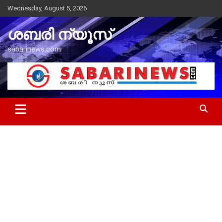
Skip
Wednesday, August 5, 2026
to
content
ശബരി ന്യൂസ്
sabarinews.com