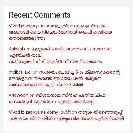
Recent Comments
Vivod iz zapoya na domy_ivMt
on
കേരള മീഡിയ
അക്കാദമി വൈസ്ചെയർമാനായി കെ.പി റെജിയെ
തെരഞ്ഞെടുത്തു
Kalebal
on
എരുമേലി പഞ്ചായത്തിലെ പമ്പാവാലി
,ഏഞ്ചൽ വാലി
വാർഡുകൾ പി ടി ആറിൽ നിന്ന് ഒഴിവാക്കണം
melbet_iuel
on
സംശയം ചോദിച്ച 5-ാം ക്ലാസുകാരന്റെ
തോളെല്ല് തകർത്ത് അധ്യാപകൻ; ക്രൂരത
പരീക്ഷാഹാളിൽ; കുട്ടി ചികിത്സയിൽ
KrisWoolf
on
ബിശ്വനാഥ് സിൻഹ പുതിയ ചീഫ്
സെക്രട്ടറി: ജൂൺ 30ന് ചുമതലയേൽക്കും
Vivod iz zapoya na domy_ouMt
on
തദ്ദേശ തിരഞ്ഞെടുപ്പ്
;.കോട്ടയം ജില്ലയിൽ സൂക്ഷ്മപരിശോധന പൂർത്തിയായി