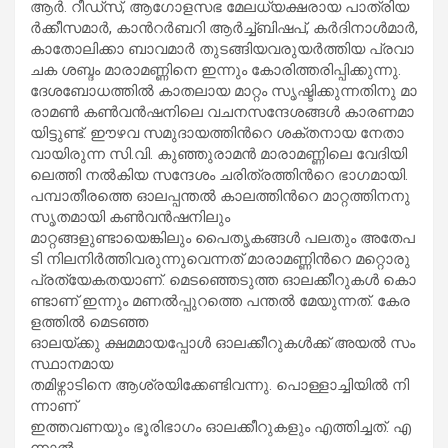
ആ​ർ. റീ​ഡ്സ്, ആ​ഗോ​ള​സ​ഭ മേ​ല​ധ്യ​ക്ഷ​രാ​യ പാ​ത്രി​യ​
ർ​ക്കീ​സ​മാ​ർ, കാ​ന്‍റ​ർ​ബ​റി ആ​ർ​ച്ച്ബി​ഷ​പ്, ക​ർ​ദി​നാ​ൾ​മാ​ർ,
കാ​തോ​ലി​ക്കാ ബാ​വ​മാ​ർ തു​ട​ങ്ങി​യ​വ​രു​യ​ര്‍​ത്തി​യ പ്ര​വാ​
ച​ക ശ​ബ്ദം മാ​രാ​മ​ണ്ണി​നെ ഇ​ന്നും കോ​രി​ത്ത​രി​പ്പി​ക്കു​ന്നു.
ദേ​ശ​ബോ​ധ​ത്തി​ല്‍ കാ​ത​ലാ​യ മാ​റ്റം സൃ​ഷ്ടി​ക്കു​ന്ന​തി​നു മാ​
രാ​മ​ണ്‍ ക​ണ്‍​വ​ന്‍​ഷ​നി​ലെ വ​ച​ന​സ​ന്ദേ​ശ​ങ്ങ​ള്‍ കാ​ര​ണ​മാ​
യി​ട്ടു​ണ്ട്. ഈ​ഴ​വ സ​മു​ദാ​യ​ത്തി​ന്‍റെ ശ​ക്ത​നാ​യ നേ​താ​
വാ​യി​രു​ന്ന സി.​വി. കു​ഞ്ഞു​രാ​മ​ൻ മാ​രാ​മ​ണ്ണി​ലെ വേ​ദി​യി​
ലെ​ത്തി ന​ൽ​കി​യ സ​ന്ദേ​ശം ച​രി​ത്ര​ത്തി​ന്‍റെ ഭാ​ഗ​മാ​യി.
പമ്പാ​തീ​ര​ത്തെ ഓ​ല​പ്പന്ത​ൽ കാ​ല​ത്തി​ന്‍റെ മാ​റ്റ​ത്തി​ന​നു​
സൃ​ത​മാ​യി ക​ൺ​വ​ൻ​ഷ​നി​ലും
മാ​റ്റ​ങ്ങ​ളു​ണ്ടാ​യെ​ങ്കി​ലും പൈ​തൃ​ക​ങ്ങ​ൾ പ​ല​തും അ​തേ​പ​
ടി നി​ല​നി​ർ​ത്തി​വ​രു​ന്നു​വെ​ന്ന​ത് മാ​രാ​മ​ണ്ണി​ന്‍റെ മ​റ്റൊ​രു
പ്ര​ത്യേ​ക​ത​യാ​ണ്. മെ​ട​ഞ്ഞെ​ടു​ത്ത ഓ​ല​ക്കീ​റു​ക​ൾ കൊ​
ണ്ടാ​ണ് ഇ​ന്നും മ​ണ​ൽ​പ്പു​റ​ത്തെ പ​ന്ത​ൽ മേ​യു​ന്ന​ത്. കേ​ര​
ള​ത്തി​ൽ മെ​ട​ഞ്ഞ
ഓ​ല​യ്ക്കു ക്ഷ​മ​മാ​യ​പ്പോ​ൾ ഓ​ല​ക്കീ​റു​ക​ൾ​ക്ക് അ​യ​ൽ സം​
സ്ഥാ​ന​മാ​യ
ത​മി​ഴ്നാ​ടി​നെ ആ​ശ്ര​യി​ക്കേ​ണ്ടി​വ​ന്നു. പൊ​ള്ളാ​ച്ചി​യി​ൽ നി​
ന്നാ​ണ്
ഇ​ത്ത​വ​ണ​യും ഭൂ​രി​ഭാ​ഗം ഓ​ല​ക്കീ​റു​ക​ളും എ​ത്തി​ച്ച​ത്. എ​
ന്നാ​ൽ