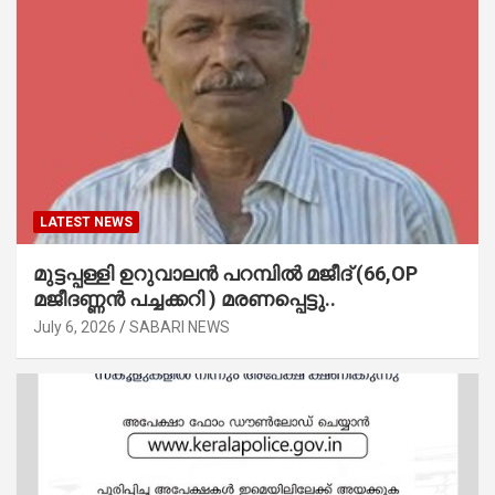
LATEST NEWS
മുട്ടപ്പള്ളി ഉറുവാലൻ പറമ്പിൽ മജീദ് (66,OP
മജീദണ്ണൻ പച്ചക്കറി ) മരണപ്പെട്ടു..
July 6, 2026
SABARI NEWS