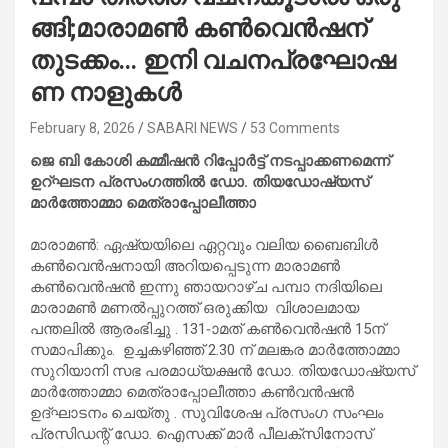
ങ്ങി;മാരാമൺ കൺവെൻഷന്
തുടക്കം… ഇ​നി വ​ച​നപ്ര​ഘോ​ഷ​
ണ നാ​ളു​ക​ൾ
February 8, 2026
SABARI NEWS
53 Comments
ജെ ബി കോശി കമ്മീഷൻ റിപ്പോർട്ട് നടപ്പാക്കണമെന്ന്
ഉറ്ഘടന പ്രസംഗത്തിൽ ഡോ. തിയഡോഷ്യസ്
മാർത്തോമ്മാ മെത്രാപ്പോലീത്താ
മാ​രാ​മ​ൺ: ഏഷ്യയിലെ ഏറ്റവും വലിയ ബൈബിള്‍
കണ്‍വെന്‍ഷനായി അറിയപ്പെടുന്ന മാരാമൺ
കൺവെൻഷൻ ഇന്നു ഞായറാഴ്‌ച പമ്പാ നദിയിലെ
മാരാമൺ മണൽപ്പുറത്ത് ഒരുക്കിയ വിശാലമായ
പന്തലിൽ ആരംഭിച്ചു . 131-ാമത് കണ്‍വെന്‍ഷന്‍ 15ന്
സമാപിക്കും. ഉച്ചകഴിഞ്ഞ് 2.30 ന് മലങ്കര മാർത്തോമ്മാ
സുറിയാനി സഭ പരമാധ്യക്ഷൻ ഡോ. തിയഡോഷ്യസ്
മാർത്തോമ്മാ മെത്രാപ്പോലീത്താ കൺവൻഷൻ
ഉദ്ഘാടനം ചെയ്തു . സുവിശേഷ പ്രസംഗ സംഘം
പ്രസിഡന്റ് ഡോ. ഐസക്ക് മാർ പീലക്‌സിനോസ്