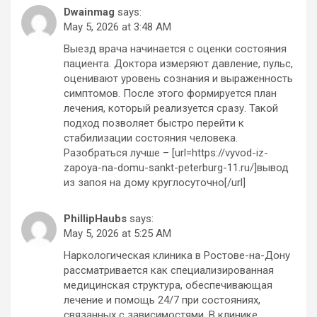
Dwainmag
says:
May 5, 2026 at 3:48 AM
Выезд врача начинается с оценки состояния
пациента. Доктора измеряют давление, пульс,
оценивают уровень сознания и выраженность
симптомов. После этого формируется план
лечения, который реализуется сразу. Такой
подход позволяет быстро перейти к
стабилизации состояния человека.
Разобраться лучше – [url=https://vyvod-iz-
zapoya-na-domu-sankt-peterburg-11.ru/]вывод
из запоя на дому круглосуточно[/url]
PhillipHaubs
says:
May 5, 2026 at 5:25 AM
Наркологическая клиника в Ростове-на-Дону
рассматривается как специализированная
медицинская структура, обеспечивающая
лечение и помощь 24/7 при состояниях,
связанных с зависимостями. В клинике