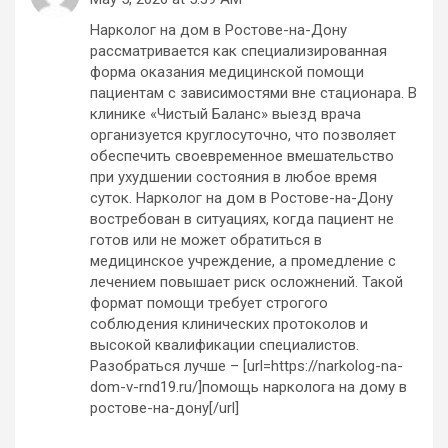
Нарколог на дом в Ростове-на-Дону
рассматривается как специализированная
форма оказания медицинской помощи
пациентам с зависимостями вне стационара. В
клинике «Чистый Баланс» выезд врача
организуется круглосуточно, что позволяет
обеспечить своевременное вмешательство
при ухудшении состояния в любое время
суток. Нарколог на дом в Ростове-на-Дону
востребован в ситуациях, когда пациент не
готов или не может обратиться в
медицинское учреждение, а промедление с
лечением повышает риск осложнений. Такой
формат помощи требует строгого
соблюдения клинических протоколов и
высокой квалификации специалистов.
Разобраться лучше – [url=https://narkolog-na-
dom-v-rnd19.ru/]помощь нарколога на дому в
ростове-на-дону[/url]