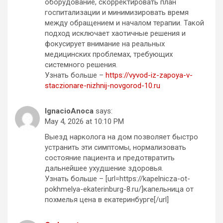
оборудование, скорректировать план
госпитализации и минимизировать время
между обращением и началом терапии. Такой
подход исключает хаотичные решения и
фокусирует внимание на реальных
медицинских проблемах, требующих
системного решения.
Узнать больше –
https://vyvod-iz-zapoya-v-
staczionare-nizhnij-novgorod-10.ru
IgnacioAnoca
says:
May 4, 2026 at 10:10 PM
Выезд нарколога на дом позволяет быстро
устранить эти симптомы, нормализовать
состояние пациента и предотвратить
дальнейшее ухудшение здоровья.
Узнать больше – [url=https://kapelnicza-ot-
pokhmelya-ekaterinburg-8.ru/]капельница от
похмелья цена в екатеринбурге[/url]