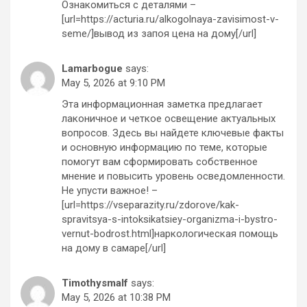
Ознакомиться с деталями –
[url=https://acturia.ru/alkogolnaya-zavisimost-v-
seme/]вывод из запоя цена на дому[/url]
Lamarbogue
says:
May 5, 2026 at 9:10 PM
Эта информационная заметка предлагает
лаконичное и четкое освещение актуальных
вопросов. Здесь вы найдете ключевые факты
и основную информацию по теме, которые
помогут вам сформировать собственное
мнение и повысить уровень осведомленности.
Не упусти важное! –
[url=https://vseparazity.ru/zdorove/kak-
spravitsya-s-intoksikatsiey-organizma-i-bystro-
vernut-bodrost.html]наркологическая помощь
на дому в самаре[/url]
Timothysmalf
says:
May 5, 2026 at 10:38 PM