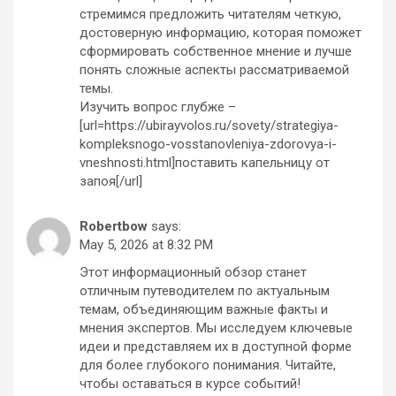
стремимся предложить читателям четкую,
достоверную информацию, которая поможет
сформировать собственное мнение и лучше
понять сложные аспекты рассматриваемой
темы.
Изучить вопрос глубже –
[url=https://ubirayvolos.ru/sovety/strategiya-
kompleksnogo-vosstanovleniya-zdorovya-i-
vneshnosti.html]поставить капельницу от
запоя[/url]
Robertbow
says:
May 5, 2026 at 8:32 PM
Этот информационный обзор станет
отличным путеводителем по актуальным
темам, объединяющим важные факты и
мнения экспертов. Мы исследуем ключевые
идеи и представляем их в доступной форме
для более глубокого понимания. Читайте,
чтобы оставаться в курсе событий!