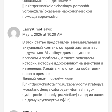
Ознакомиться с деталями –
[url=https://narkologicheskaya-pomoshh-
voronezh.ru/]оказание наркологической
помощи воронеж[/url]
LarryAlmot
says:
May 5, 2026 at 10:20 AM
В этой статье представлен занимательный и
актуальный контент, который заставит вас
задуматься. Мы обсуждаем насущные
вопросы и проблемы, а также освещаем
истории, которые вдохновляют на действия и
изменения. Узнайте, что стоит за событиями
нашего времени!
Личный опыт — читайте сами –
[url=https://chistotainfo.ru/zapah/dom/strategiya
-vosstanovleniya-zdorovya-i-domashnego-
uyuta-posle-cheredy-prazdnikov]вывод из запоя
на дому круглосуточно[/url]