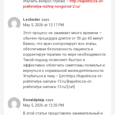
Изучить вопрос глубже –
http://kapelnicza-ot-
pokhmelya-nizhnij-novgorod-2.ru/
Leslieder
says:
May 5, 2026 at 12:17 PM
Этот процесс не занимает много времени —
обычно процедура длится от 30 до 60 минут.
Важно, что врач контролирует все этапы,
обеспечивая безопасность пациента и
корректируя терапию по мере необходимости.
Такой подход позволяет быстро и
эффективно облегчить симптомы похмелья и
вернуться к нормальной жизнедеятельности.
Углубиться в тему – [url=https://kapelnicza-ot-
pokhmelya-samara-13.ru/]kapelnicza-ot-
pokhmelya-samara-13.ru/[/url]
Donaldplaip
says:
May 5, 2026 at 12:20 PM
В этой статье представлен занимательный и