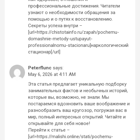
профессиональные достижения. Читатели
узнают о необходимости обращения за
помощью и о путях к восстановлению.
Секреты успеха внутри –
[url=https://chistotainfo.ru/zapah/pochemu-
domashnie-metody-ustupayut-
professionalnomu-stacionaru]наркологический
стационар[/url]
Peterflunc
says:
May 6, 2026 at 4:11 AM
Эта статья предлагает уникальную подборку
занимательных фактов и необычных историй,
которые вы, возможно, не знали. Мы
постараемся вдохновить ваше воображение и
разнообразить ваш кругозор, погружая вас в
мир, полный интересных открытий. Читайте и
открывайте для себя новое!
Перейти к статье –
[url=https://malishi.online/stati/pochemu-