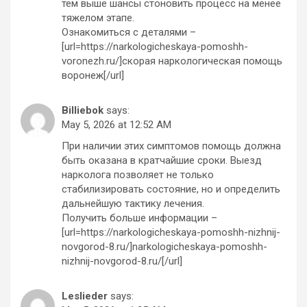
тем выше шансы стоновить процесс на менее
тяжелом этапе.
Ознакомиться с деталями –
[url=https://narkologicheskaya-pomoshh-
voronezh.ru/]скорая наркологическая помощь
воронеж[/url]
Billiebok
says:
May 5, 2026 at 12:52 AM
При наличии этих симптомов помощь должна
быть оказана в кратчайшие сроки. Выезд
нарколога позволяет не только
стабилизировать состояние, но и определить
дальнейшую тактику лечения.
Получить больше информации –
[url=https://narkologicheskaya-pomoshh-nizhnij-
novgorod-8.ru/]narkologicheskaya-pomoshh-
nizhnij-novgorod-8.ru/[/url]
Leslieder
says: