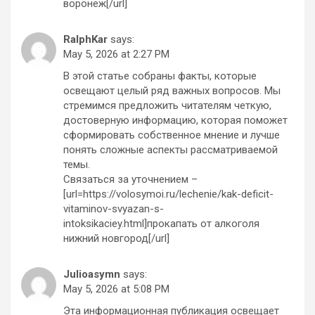
воронеж[/url]
RalphKar
says:
May 5, 2026 at 2:27 PM
В этой статье собраны факты, которые
освещают целый ряд важных вопросов. Мы
стремимся предложить читателям четкую,
достоверную информацию, которая поможет
сформировать собственное мнение и лучше
понять сложные аспекты рассматриваемой
темы.
Связаться за уточнением –
[url=https://volosymoi.ru/lechenie/kak-deficit-
vitaminov-svyazan-s-
intoksikaciey.html]прокапать от алкоголя
нижний новгород[/url]
Julioasymn
says:
May 5, 2026 at 5:08 PM
Эта информационная публикация освещает