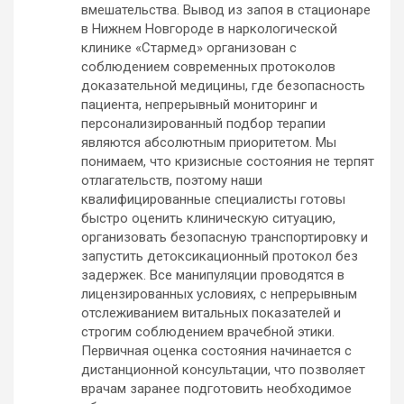
вмешательства. Вывод из запоя в стационаре
в Нижнем Новгороде в наркологической
клинике «Стармед» организован с
соблюдением современных протоколов
доказательной медицины, где безопасность
пациента, непрерывный мониторинг и
персонализированный подбор терапии
являются абсолютным приоритетом. Мы
понимаем, что кризисные состояния не терпят
отлагательств, поэтому наши
квалифицированные специалисты готовы
быстро оценить клиническую ситуацию,
организовать безопасную транспортировку и
запустить детоксикационный протокол без
задержек. Все манипуляции проводятся в
лицензированных условиях, с непрерывным
отслеживанием витальных показателей и
строгим соблюдением врачебной этики.
Первичная оценка состояния начинается с
дистанционной консультации, что позволяет
врачам заранее подготовить необходимое