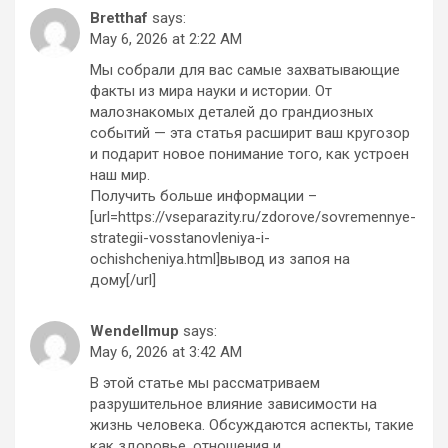
Bretthaf
says:
May 6, 2026 at 2:22 AM
Мы собрали для вас самые захватывающие
факты из мира науки и истории. От
малознакомых деталей до грандиозных
событий — эта статья расширит ваш кругозор
и подарит новое понимание того, как устроен
наш мир.
Получить больше информации –
[url=https://vseparazity.ru/zdorove/sovremennye-
strategii-vosstanovleniya-i-
ochishcheniya.html]вывод из запоя на
дому[/url]
Wendellmup
says:
May 6, 2026 at 3:42 AM
В этой статье мы рассматриваем
разрушительное влияние зависимости на
жизнь человека. Обсуждаются аспекты, такие
как здоровье, отношения и