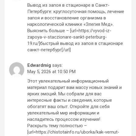
Вывод из запоя в стационаре в Санкт-
Петербурге: круглосуточная помощь, лечение
запоя и восстановление организма в
наркологической клинике «Элегия Мед».
Выяснить больше – [url=https://vyvod-iz-
zapoya-v-staczionare-sankt-peterburg-
19.ru/]быстрый вывод из запоя в стационаре
санкт-петербург[/url]
Edwardmig
says:
May 5, 2026 at 10:50 PM
Этот увлекательный информационный
материал подарит вам массу новых знаний и
ярких эмоций. Мы собрали для вас
интересные факты и сведения, которые
обогатят ваш опыт. Откройте для себя
увлекательный мир информации и
насладитесь процессом изучения!
Раскрыть тему полностью –
[url=https://chistotainfo.ru/uborka/kak-vernut-