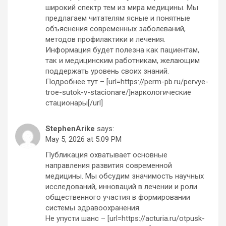
широкий спектр тем из мира медицины. Мы
предлагаем читателям ясные и понятные
объяснения современных заболеваний,
методов профилактики и лечения.
Информация будет полезна как пациентам,
так и медицинским работникам, желающим
поддержать уровень своих знаний.
Подробнее тут – [url=https://perm-pb.ru/pervye-
troe-sutok-v-stacionare/]наркологические
стационары[/url]
StephenArike
says:
May 5, 2026 at 5:09 PM
Публикация охватывает основные
направления развития современной
медицины. Мы обсудим значимость научных
исследований, инноваций в лечении и роли
общественного участия в формировании
системы здравоохранения.
Не упусти шанс – [url=https://acturia.ru/otpusk-