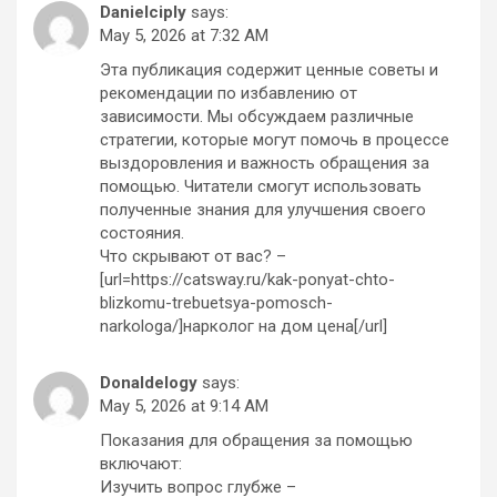
Danielciply
says:
May 5, 2026 at 7:32 AM
Эта публикация содержит ценные советы и
рекомендации по избавлению от
зависимости. Мы обсуждаем различные
стратегии, которые могут помочь в процессе
выздоровления и важность обращения за
помощью. Читатели смогут использовать
полученные знания для улучшения своего
состояния.
Что скрывают от вас? –
[url=https://catsway.ru/kak-ponyat-chto-
blizkomu-trebuetsya-pomosch-
narkologa/]нарколог на дом цена[/url]
Donaldelogy
says:
May 5, 2026 at 9:14 AM
Показания для обращения за помощью
включают:
Изучить вопрос глубже –