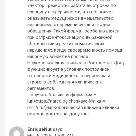
«Вектор Трезвости» работа выстроена по
принципу непрерывности, что позволяет
оказывать медицинское вмешательство
независимо от времени суток и стадии
обращения. Такой формат особенно важен
при острых интоксикациях, выраженной
абстиненции и резких соматических
нарушениях, когда своевременность помощи
напрямую влияет на прогноз.
Наркологическая клиника в Ростове-на-Дону
функционирует в условиях постоянной
готовности медицинского персонала и
строгого соблюдения клинических
регламентов.
Получить больше информации –
[url=https://narcologicheskaya-klinika-v-
rnd19.ru/]наркологическая клиника клиника
помощь ростов-на-дону[/url]
EnriqueNut
says:
May 5, 2026 at 5:39 AM