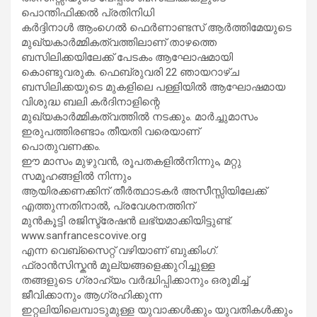
പൊന്തിഫിക്കൽ പ്രതിനിധി
കർദ്ദിനാൾ ആംഗെൽ ഫെർണാണ്ടസ് ആർത്തിമേയുടെ
മുഖ്യകാർമ്മികത്വത്തിലാണ് താഴത്തെ
ബസിലിക്കയിലേക്ക് പേടകം ആഘോഷമായി
കൊണ്ടുവരുക. ഫെബ്രുവരി 22 ഞായറാഴ്ച
ബസിലിക്കയുടെ മുകളിലെ പള്ളിയിൽ ആഘോഷമായ
വിശുദ്ധ ബലി കർദിനാളിന്റെ
മുഖ്യകാർമ്മികത്വത്തിൽ നടക്കും. മാർച്ചുമാസം
ഇരുപത്തിരണ്ടാം തീയതി വരെയാണ്
പൊതുവണക്കം.
ഈ മാസം മുഴുവൻ, രൂപതകളിൽനിന്നും, മറ്റു
സമൂഹങ്ങളിൽ നിന്നും
ആയിരക്കണക്കിന് തീർത്ഥാടകർ അസീസ്സിയിലേക്ക്
എത്തുന്നതിനാൽ, പ്രവേശനത്തിന്
മുൻകൂട്ടി രജിസ്ട്രേഷന്‍ ലഭ്യമാക്കിയിട്ടുണ്ട്.
www.sanfrancescovive.org
എന്ന വെബ്‌സൈറ്റ് വഴിയാണ് ബുക്കിംഗ്.
ഫ്രാൻസിസ്കൻ മൂല്യങ്ങളെക്കുറിച്ചുള്ള
തങ്ങളുടെ ഗ്രാഹ്യം വർദ്ധിപ്പിക്കാനും ഒരുമിച്ച്
ജീവിക്കാനും ആഗ്രഹിക്കുന്ന
ഇറ്റലിയിലെമ്പാടുമുള്ള യുവാക്കൾക്കും യുവതികൾക്കും