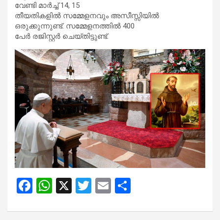
വേണ്ടി മാർച്ച് 14, 15
തീയതികളിൽ സമ്മേളനവും അസീസ്സിയിൽ
ഒരുക്കുന്നുണ്ട്. സമ്മേളനത്തില്‍ 400
പേര്‍ രജിസ്റ്റർ ചെയ്തിട്ടുണ്ട്.
F
W
X
T
E
S
a
h
wi
m
h
ce
at
tt
ail
ar