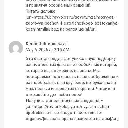
и принятия осознанных решений.
Читать дальше –
[url=https://ubirayvolos.ru/sovety/vzaimosvyaz-
zdorovya-pecheni-i-esteticheskogo-sostoyaniya-
kozhi.html]вывод из запоя цена[/url]
Kennethdeemo
says:
May 6, 2026 at 2:15 AM
Эта статья предлагает уникальную подборку
занимательных фактов и необычных историй,
которые вы, возможно, не знали. Мы
постараемся вдохновить ваше воображение и
разнообразить ваш кругозор, погружая вас в
мир, полный интересных открытий. Читайте и
открывайте для себя новое!
Получить дополнительные сведения –
[url=https://rak-onkologiya.ru/svyaz-mezhdu-
upotrebleniem-spirtnogo-i-zdorovem-lor-
organov/]вызвать врача нарколога на дом[/url]