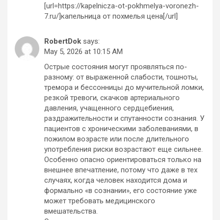
[url=https://kapelnicza-ot-pokhmelya-voronezh-
7.ru/]капельница от похмелья цена[/url]
RobertDok
says:
May 5, 2026 at 10:15 AM
Острые состояния могут проявляться по-
разному: от выраженной слабости, тошноты,
тремора и бессонницы до мучительной ломки,
резкой тревоги, скачков артериального
давления, учащенного сердцебиения,
раздражительности и спутанности сознания. У
пациентов с хроническими заболеваниями, в
пожилом возрасте или после длительного
употребления риски возрастают еще сильнее.
Особенно опасно ориентироваться только на
внешнее впечатление, потому что даже в тех
случаях, когда человек находится дома и
формально «в сознании», его состояние уже
может требовать медицинского
вмешательства.