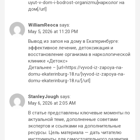
uyut-v-dom-i-bodrost-organizmu]нарколог на
дом[/url]
WilliamReoca
says:
May 5, 2026 at 11:20 PM
Вывод из запоя на дому в Екатеринбурге:
эффективное лечение, детоксикация и
восстановление организма в наркологической
клинике «Детокс»
Детальнее – [url=https://vyvod-iz-zapoya-na-
domu-ekaterinburg-18.ru/]vyvod-iz-zapoya-na-
domu-ekaterinburg-18.ru/[/url]
StanleyJough
says:
May 6, 2026 at 2:05 AM
В статье представлены ключевые моменты по
актуальной теме, дополненные советами
экспертов и ссылками на дополнительные
ресурсы. Цель материала — дать читателю
инструменты для самостоятельного развития