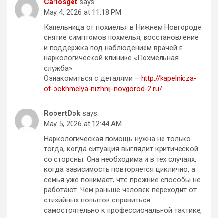
Carlosget
says:
May 4, 2026 at 11:18 PM
Капельница от похмелья в Нижнем Новгороде:
снятие симптомов похмелья, восстановление
и поддержка под наблюдением врачей в
наркологической клинике «Похмельная
служба»
Ознакомиться с деталями –
http://kapelnicza-
ot-pokhmelya-nizhnij-novgorod-2.ru/
RobertDok
says:
May 5, 2026 at 12:44 AM
Наркологическая помощь нужна не только
тогда, когда ситуация выглядит критической
со стороны. Она необходима и в тех случаях,
когда зависимость повторяется циклично, а
семья уже понимает, что прежние способы не
работают. Чем раньше человек переходит от
стихийных попыток справиться
самостоятельно к профессиональной тактике,