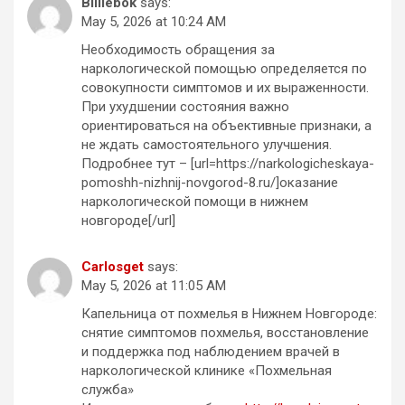
Billiebok
says:
May 5, 2026 at 10:24 AM
Необходимость обращения за
наркологической помощью определяется по
совокупности симптомов и их выраженности.
При ухудшении состояния важно
ориентироваться на объективные признаки, а
не ждать самостоятельного улучшения.
Подробнее тут – [url=https://narkologicheskaya-
pomoshh-nizhnij-novgorod-8.ru/]оказание
наркологической помощи в нижнем
новгороде[/url]
Carlosget
says:
May 5, 2026 at 11:05 AM
Капельница от похмелья в Нижнем Новгороде:
снятие симптомов похмелья, восстановление
и поддержка под наблюдением врачей в
наркологической клинике «Похмельная
служба»