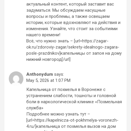
актуальный контент, который заставит вас
задуматься. Мы обсуждаем насущные
вопросы и проблемы, а также освещаем
истории, которые вдохновляют на действия и
изменения. Узнайте, что стоит за событиями
нашего времени!
Всё, что нужно знать – [url=https://zagar-
ok.ru/zdoroviy-zagar/sekrety-idealnogo-zagara-
posle-prazdnikov]капельницы от запоя на дому
нижний новгород[/url]
Anthonydum
says:
May 5, 2026 at 1:07 PM
Капельница от похмелья в Воронеже с
устранением слабости, тошноты и головной
боли в наркологической клинике «Похмельная
служба»
Подробнее можно узнать тут –
[url=https://kapelnicza-ot-pokhmelya-voronezh-
4.ru/]капельница от похмелья вызов на дом