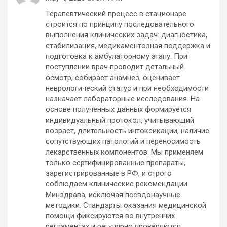
Терапевтический процесс в стационаре
строится по принципу последовательного
выполнения клинических задач: диагностика,
стабилизация, медикаментозная поддержка и
подготовка к амбулаторному этапу. При
поступлении врач проводит детальный
осмотр, собирает анамнез, оценивает
неврологический статус и при необходимости
назначает лабораторные исследования. На
основе полученных данных формируется
индивидуальный протокол, учитывающий
возраст, длительность интоксикации, наличие
сопутствующих патологий и переносимость
лекарственных компонентов. Мы применяем
только сертифицированные препараты,
зарегистрированные в РФ, и строго
соблюдаем клинические рекомендации
Минздрава, исключая псевдонаучные
методики. Стандарты оказания медицинской
помощи фиксируются во внутренних
регламентах и регулярно проверяются