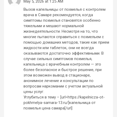
May 5, 2026 at 1:25 AM
Вызов капельницы от похмелья с контролем
врача в Самаре рекомендуется, когда
симптомы похмелья становятся особенно
тяжелыми и мешают нормальной
жизнедеятельности. Несмотря на то, что
многие пытаются справиться с похмельем с
помощью домашних методов, такие как прием
жидкости или таблеток, они не всегда
оказываются достаточно эффективными. В
случае сильных симптомов похмелья,
капельница с врачебным контролем — это
более безопасное и быстрое решение, при
этом возможен вывод в стационаре,
анонимное лечение и консультации по
вопросам наркомании с учетом актуальной
цены услуг.
Углубиться в тему – [url=https://kapelnicza-ot-
pokhmelya-samara-13.ru/]капельница от
похмелья цена самара[/url]