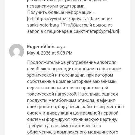
независимыми аудиторами.
Получить больше информации –
[url=https://vyvod-iz-zapoya-v-staczionare-
sankt-peterburg-17.ru/]быстрый вывод из
запоя в стационаре в санкт-петербурге[/url]
EugeneViots
says:
May 4, 2026 at 9:08 PM
Продолжительное употребление алкоголя
неизбежно переводит организм в состояние
хронической интоксикации, при котором
собственные компенсаторные механизмы
перестают справиться с нарастающей
токсической нагрузкой. Накапливающиеся
продукты метаболизма этанола, дефицит
электролитов, нарушение работы ферментных
систем и дисфункция центральной нервной
системы формируют клиническую картину,
требующую не симптоматического
облегчения, а комплексного медицинского