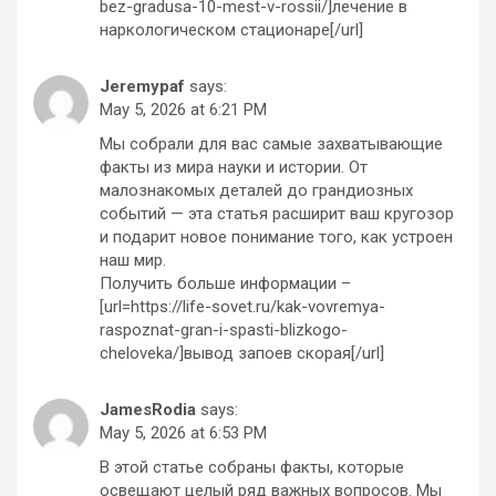
bez-gradusa-10-mest-v-rossii/]лечение в
наркологическом стационаре[/url]
Jeremypaf
says:
May 5, 2026 at 6:21 PM
Мы собрали для вас самые захватывающие
факты из мира науки и истории. От
малознакомых деталей до грандиозных
событий — эта статья расширит ваш кругозор
и подарит новое понимание того, как устроен
наш мир.
Получить больше информации –
[url=https://life-sovet.ru/kak-vovremya-
raspoznat-gran-i-spasti-blizkogo-
cheloveka/]вывод запоев скорая[/url]
JamesRodia
says:
May 5, 2026 at 6:53 PM
В этой статье собраны факты, которые
освещают целый ряд важных вопросов. Мы