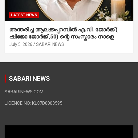
LATEST NEWS
അന്തരിച്ച ആ​ല​ക്ക​പ്പ​റമ്പിൽ​ എ.​വി. ജോ​ർ​ജ് (
ഷിജോ ജോർജ് ,50) ന്റെ സംസ്കാരം നാളെ
July 5, 2026
SABARI NEWS
SABARI NEWS
SABARINEWS.COM
LICENCE NO: KL07D0003595