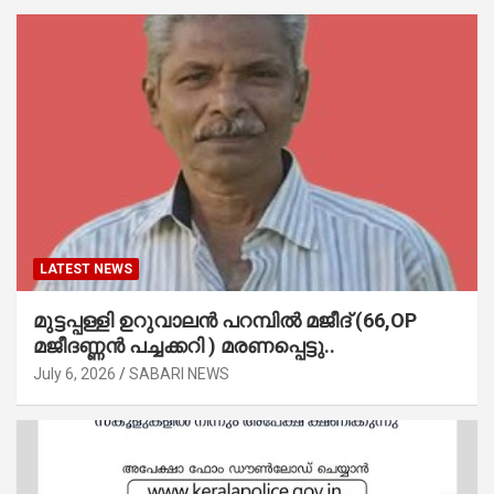
LATEST NEWS
മുട്ടപ്പള്ളി ഉറുവാലൻ പറമ്പിൽ മജീദ് (66,OP
മജീദണ്ണൻ പച്ചക്കറി ) മരണപ്പെട്ടു..
July 6, 2026
SABARI NEWS