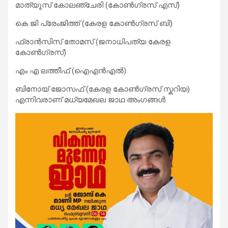
മാത്യൂസ് കോലഞ്ചേരി (കോൺഗ്രസ് എസ്)
കെ ജി പ്രേംജിത്ത് (കേരള കോൺഗ്രസ് ബി)
ഫ്രാൻസിസ് തോമസ് (ജനാധിപത്യ കേരള
കോൺഗ്രസ്)
എം എ ലത്തീഫ് (ഐഎൻഎൽ)
ബിനോയ് ജോസഫ് (കേരള കോൺഗ്രസ് സ്കറിയ)
എന്നിവരാണ് മധ്യമേഖല ജാഥ അംഗങ്ങൾ.