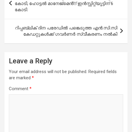
o
A
navigation
കോടി, ഹോട്ടൽ മാനേജ്മെൻ്റ് ഇൻസ്റ്റിറ്റ്യൂട്ടിന് 6
o
p
കോടി.
k
p
റിപ്പബ്ലിക് ദിന പരേഡിൽ പങ്കെടുത്ത എൻ.സി.സി
കേഡറ്റുകൾക്ക് ഗവർണർ സ്വീകരണം നൽകി
Leave a Reply
Your email address will not be published.
Required fields
are marked
*
Comment
*