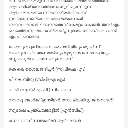
ജനാധിപത്യ മുന്നണി സർക്കാർ അഭിമാനത്തോടും
ആത്മവിശ്വാസത്തോടും കൂടി മുന്നേറുന്ന
ആവേശകരമായ സാഹചര്യത്തിലാണ്
ഇടതുമുന്നണിയുടെ മേഖലാജാഥകൾ
നടന്നുകൊണ്ടിരിക്കുന്നതെന്ന് കേരളാ കോൺഗ്രസ് എം
ചെയർമാനും ജാഥാ ക്യാപ്റ്റനുമായ ജോസ് കെ മാണി
എം പി പറഞ്ഞു .
ജാഥയുടെ ഉദ്ഘാടന പരിപാടിയിലും തുടർന്ന്
നടക്കുന്ന പ്രയാണത്തിലും മുഴുവൻ ജനങ്ങളെയും
സ്നേഹപൂർവം ക്ഷണിക്കുകയാണ് .
കെ കെ ശൈലജ ടീച്ചർ (സിപിഐ എം)
പി കെ ബിജു (സിപിഐ എം)
പി പി സുനീർ എംപി (സിപിഐ)
സാബു ജോർജ് (ഇന്ത്യൻ സോഷ്യലിസ്റ്റ് ജനതാദൾ)
സുഭാഷ് പുഞ്ചക്കോട്ടിൽ (എൻസിപി)
ഡോ. വർഗീസ് ജോർജ് (ആർജെഡി)