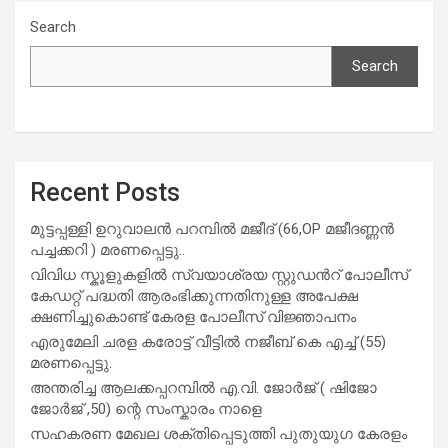
Search
Search
Recent Posts
മുട്ടപ്പള്ളി ഉറുവാലൻ പറമ്പിൽ മജീദ് (66,OP മജീദണ്ണൻ
പച്ചക്കറി ) മരണപ്പെട്ടു..
വിവിധ സ്കൂളുകളില്‍ സ്വയാശ്രയ സ്റ്റുഡന്‍റ് പോലീസ്
കേഡറ്റ് പദ്ധതി ആരംഭിക്കുന്നതിനുള്ള അപേക്ഷ
ക്ഷണിച്ചുകൊണ്ട് കേരള പോലീസ് വിജ്ഞാപനം
എരുമേലി ചരള കരോട്ട് വീട്ടിൽ നജീബ് കെ എച്ച് (55)
മരണപ്പെട്ടു.
അന്തരിച്ച ആ​ല​ക്ക​പ്പ​റമ്പിൽ​ എ.​വി. ജോ​ർ​ജ് ( ഷിജോ
ജോർജ് ,50) ന്റെ സംസ്കാരം നാളെ
സഹകരണ മേഖല ശക്തിപ്പെടുത്തി പുതുയുഗ കേരളം