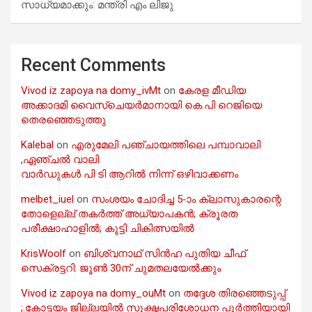
സാധ്യമാക്കും: മന്ത്രി എം ലിജു
Recent Comments
Vivod iz zapoya na domy_ivMt
on
കേരള മീഡിയ
അക്കാദമി വൈസ്ചെയർമാനായി കെ.പി റെജിയെ
തെരഞ്ഞെടുത്തു
Kalebal
on
എരുമേലി പഞ്ചായത്തിലെ പമ്പാവാലി
,ഏഞ്ചൽ വാലി
വാർഡുകൾ പി ടി ആറിൽ നിന്ന് ഒഴിവാക്കണം
melbet_iuel
on
സംശയം ചോദിച്ച 5-ാം ക്ലാസുകാരന്റെ
തോളെല്ല് തകർത്ത് അധ്യാപകൻ; ക്രൂരത
പരീക്ഷാഹാളിൽ; കുട്ടി ചികിത്സയിൽ
KrisWoolf
on
ബിശ്വനാഥ് സിൻഹ പുതിയ ചീഫ്
സെക്രട്ടറി: ജൂൺ 30ന് ചുമതലയേൽക്കും
Vivod iz zapoya na domy_ouMt
on
തദ്ദേശ തിരഞ്ഞെടുപ്പ്
;.കോട്ടയം ജില്ലയിൽ സൂക്ഷ്മപരിശോധന പൂർത്തിയായി