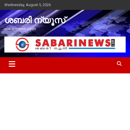
Skip
Wednesday, August 5, 2026
to
content
ശബരി ന്യൂസ്
sabarinews.com