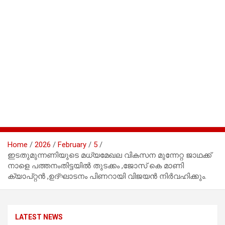
Home
2026
February
5
ഇടതുമുന്നണിയുടെ മധ്യമേഖല വികസന മുന്നേറ്റ ജാഥക്ക്
നാളെ പത്തനംതിട്ടയിൽ തുടക്കം ,ജോസ് കെ മാണി
ക്യാപ്റ്റൻ ,ഉദ്‌ഘാടനം പിണറായി വിജയൻ നിർവഹിക്കും.
LATEST NEWS