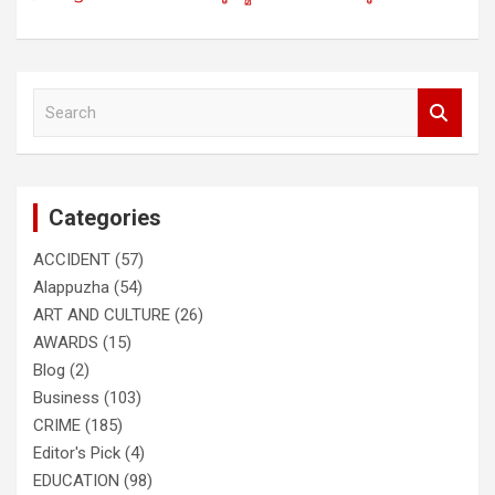
S
e
a
r
c
Categories
h
ACCIDENT
(57)
Alappuzha
(54)
ART AND CULTURE
(26)
AWARDS
(15)
Blog
(2)
Business
(103)
CRIME
(185)
Editor's Pick
(4)
EDUCATION
(98)