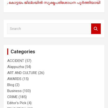
;.കോട്ടയം ജില്ലയിൽ സൂക്ഷ്മപരിശോധന പൂർത്തിയായി
S
e
a
r
c
Categories
h
ACCIDENT
(57)
Alappuzha
(54)
ART AND CULTURE
(26)
AWARDS
(15)
Blog
(2)
Business
(103)
CRIME
(185)
Editor's Pick
(4)