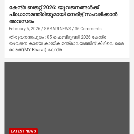
കേന്ദ്ര ബജറ്റ് 2026: യുവജനങ്ങൾക്ക്
പ്രധാനമന്ത്രിയുമായി നേരിട്ട് സംവദിക്കാൻ
അവസരം
February 5, 2026
SABARI NEWS
36 Comments
തിരുവനന്തപുരം : 05 ഫെബ്രുവരി 2026 കേന്ദ്ര
യുവജന കാര്യ കായിക മന്ത്രാലയത്തിന് കീഴിലെ മൈ
ഭാരത് (MY Bharat) കേന്ദ്ര…
LATEST NEWS