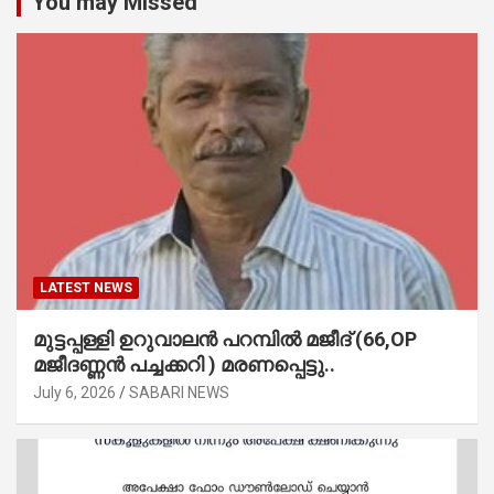
You may Missed
LATEST NEWS
മുട്ടപ്പള്ളി ഉറുവാലൻ പറമ്പിൽ മജീദ് (66,OP
മജീദണ്ണൻ പച്ചക്കറി ) മരണപ്പെട്ടു..
July 6, 2026
SABARI NEWS