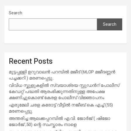
Search
Search
Recent Posts
മുട്ടപ്പള്ളി ഉറുവാലൻ പറമ്പിൽ മജീദ് (66,OP മജീദണ്ണൻ
പച്ചക്കറി ) മരണപ്പെട്ടു..
വിവിധ സ്കൂളുകളില്‍ സ്വയാശ്രയ സ്റ്റുഡന്‍റ് പോലീസ്
കേഡറ്റ് പദ്ധതി ആരംഭിക്കുന്നതിനുള്ള അപേക്ഷ
ക്ഷണിച്ചുകൊണ്ട് കേരള പോലീസ് വിജ്ഞാപനം
എരുമേലി ചരള കരോട്ട് വീട്ടിൽ നജീബ് കെ എച്ച് (55)
മരണപ്പെട്ടു.
അന്തരിച്ച ആ​ല​ക്ക​പ്പ​റമ്പിൽ​ എ.​വി. ജോ​ർ​ജ് ( ഷിജോ
ജോർജ് ,50) ന്റെ സംസ്കാരം നാളെ