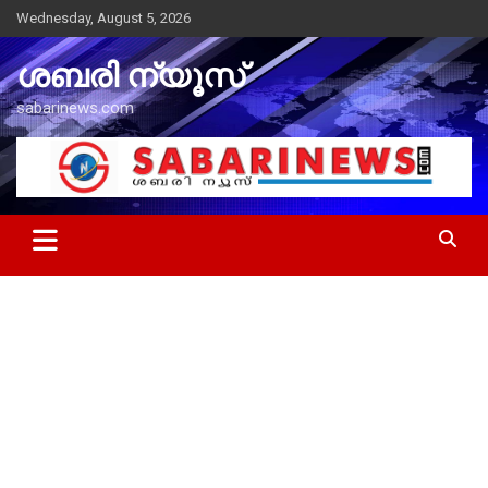
Skip
Wednesday, August 5, 2026
to
content
ശബരി ന്യൂസ്
sabarinews.com