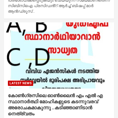
പരിശോധിക്കപ്പെടുകയും ചെയ്യുന്ന സമയമാണിതെന്ന്
സിബിസിഐ പ്രസിഡൻ്റ് ആർച്ച് ബിഷപ്പ് മാർ
ആൻഡ്രൂസ്…
LATEST NEWS
കോൺഗ്രസിലെ ഓൺലൈൻ എം എൽ എ
സ്ഥാനാർത്ഥി മോഹികളുടെ കടന്നുവരവ്
അരോചകമാകുന്നു ..കടിഞ്ഞാണിടാൻ
നെത്ര്വതം