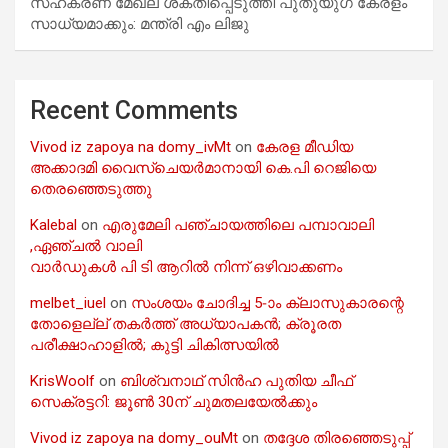
സഹകരണ മേഖല ശക്തിപ്പെടുത്തി പുതുയുഗ കേരളം
സാധ്യമാക്കും: മന്ത്രി എം ലിജു
Recent Comments
Vivod iz zapoya na domy_ivMt
on
കേരള മീഡിയ
അക്കാദമി വൈസ്ചെയർമാനായി കെ.പി റെജിയെ
തെരഞ്ഞെടുത്തു
Kalebal
on
എരുമേലി പഞ്ചായത്തിലെ പമ്പാവാലി
,ഏഞ്ചൽ വാലി
വാർഡുകൾ പി ടി ആറിൽ നിന്ന് ഒഴിവാക്കണം
melbet_iuel
on
സംശയം ചോദിച്ച 5-ാം ക്ലാസുകാരന്റെ
തോളെല്ല് തകർത്ത് അധ്യാപകൻ; ക്രൂരത
പരീക്ഷാഹാളിൽ; കുട്ടി ചികിത്സയിൽ
KrisWoolf
on
ബിശ്വനാഥ് സിൻഹ പുതിയ ചീഫ്
സെക്രട്ടറി: ജൂൺ 30ന് ചുമതലയേൽക്കും
Vivod iz zapoya na domy_ouMt
on
തദ്ദേശ തിരഞ്ഞെടുപ്പ്