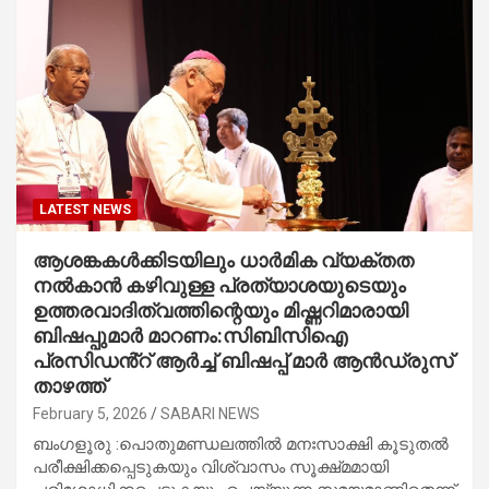
LATEST NEWS
ആശങ്കകൾക്കിടയിലും ധാർമിക വ്യക്തത
നൽകാൻ കഴിവുള്ള പ്രത്യാശയുടെയും
ഉത്തരവാദിത്വത്തിന്റെയും മിഷ്ണറിമാരായി
ബിഷപ്പുമാർ മാറണം:സിബിസിഐ
പ്രസിഡൻ്റ് ആർച്ച് ബിഷപ്പ് മാർ ആൻഡ്രുസ്
താഴത്ത്
February 5, 2026
SABARI NEWS
ബംഗളൂരു :പൊതുമണ്ഡലത്തിൽ മനഃസാക്ഷി കൂടുതൽ
പരീക്ഷിക്കപ്പെടുകയും വിശ്വാസം സൂക്ഷ്‌മമായി