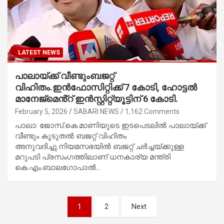
LATEST NEWS
പാലായ്ക്ക് വീണ്ടുംബജറ്റ്
വിഹിതം.ഇൻഫോസിറ്റിക്ക് 7 കോടി, ഹോട്ടൽ
മാനേജ്മെൻ്റ് ഇൻസ്റ്റിറ്റ്യൂട്ടിന് 6 കോടി.
February 5, 2026
SABARI NEWS
1,162 Comments
പാലാ: ജോസ്.കെ.മാണിയുടെ ഇടപെടലിൽ പാലായ്ക്ക്
വീണ്ടും കൂടുതൽ ബജറ്റ് വിഹിതം
അനുവദിച്ചു.നിയമസഭയിൽ ബജറ്റ് ചർച്ചയ്ക്കുള്ള
മറുപടി പ്രസംഗത്തിലാണ് ധനകാര്യ മന്ത്രി
കെ.എം.ബാലഗോപാൽ…
Posts
1
2
Next
navigation