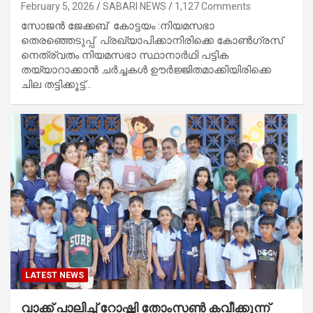
February 5, 2026
SABARI NEWS
1,127 Comments
സോജൻ ജേക്കബ് കോട്ടയം :നിയമസഭാ
തെരഞ്ഞെടുപ്പ് പ്രഖ്യാപിക്കാനിരിക്കെ കോൺഗ്രസ്
നെത്ര്വതം നിയമസഭാ സ്ഥാനാർഥി പട്ടിക
തയ്യാറാക്കാൻ ചർച്ചകൾ ഊർജ്ജിതമാക്കിയിരിക്കെ
ചില തട്ടിക്കൂട്ട്…
LATEST NEWS
വാക്ക് പാലിച്ച് റോഷ്ണി തോംസൺ കവീക്കുന്ന്