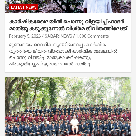
LATEST NEWS
കാർഷികമേഖലയിൽ പൊന്നു വിളയിച്ച് ഫാദർ
മാത്യു കടുക്കുന്നേൽ വിശ്രമ ജീവിതത്തിലേക്ക്
February 5, 2026
SABARI NEWS
1,008 Comments
മുണ്ടക്കയം :വൈദിക വൃത്തിക്കൊപ്പം കാർഷിക
വൃത്തിയെ ജീവിത വ്രതമാക്കി കാർഷിക മേഖലയിൽ
പൊന്നു വിളയിച്ച മാതൃകാ കർഷകനും,
പ്രകൃതിസ്നേഹിയുമായ ഫാദർ മാത്യു…