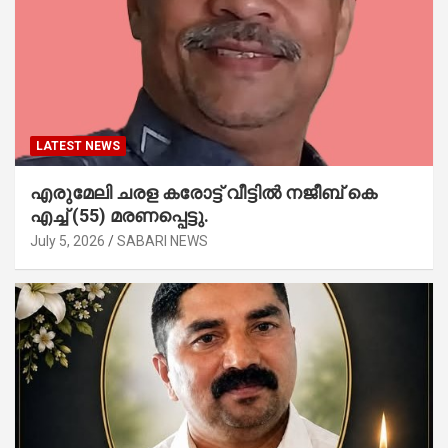
LATEST NEWS
എരുമേലി ചരള കരോട്ട് വീട്ടിൽ നജീബ് കെ
എച്ച് (55) മരണപ്പെട്ടു.
July 5, 2026
SABARI NEWS