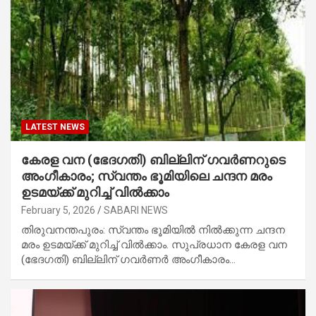
LATEST NEWS
കേ​ര​ള വ​ന (ഭേ​ദ​ഗ​തി) ബി​ല്ലി​ന് ഗ​വ​ർ​ണ​റുടെ
അം​ഗീ​കാ​രം; സ്വന്തം ഭൂമിയിലെ ചന്ദന മരം
ഉടമയ്ക്ക് മുറിച്ച് വിൽക്കാം
February 5, 2026
SABARI NEWS
തി​രു​വ​ന​ന്ത​പു​രം: സ്വന്തം ഭൂമിയിൽ നിൽക്കുന്ന ചന്ദന
മരം ഉടമയ്ക്ക് മുറിച്ച് വിൽക്കാം. സു​പ്ര​ധാ​ന കേ​ര​ള വ​ന
(ഭേ​ദ​ഗ​തി) ബി​ല്ലി​ന് ഗ​വ​ർ​ണ​ർ അം​ഗീ​കാ​രം…