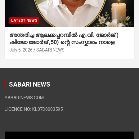
LATEST NEWS
അന്തരിച്ച ആ​ല​ക്ക​പ്പ​റമ്പിൽ​ എ.​വി. ജോ​ർ​ജ് (
ഷിജോ ജോർജ് ,50) ന്റെ സംസ്കാരം നാളെ
July 5, 2026
SABARI NEWS
SABARI NEWS
SABARINEWS.COM
LICENCE NO: KL07D0003595