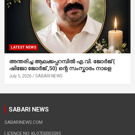
LATEST NEWS
അന്തരിച്ച ആ​ല​ക്ക​പ്പ​റമ്പിൽ​ എ.​വി. ജോ​ർ​ജ് (
ഷിജോ ജോർജ് ,50) ന്റെ സംസ്കാരം നാളെ
July 5, 2026
SABARI NEWS
SABARI NEWS
SABARINEWS.COM
LICENCE NO: KL07D0003595