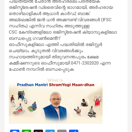
പദ്ധതിയിൽ ചേരാൻ അർഹരല്ല.പ്രത്യേക
രജിസ്ട്രേഷൻ ഡ്രൈവിന്റെ ഭാഗമായി, അർഹരായ
തൊഴിലാളികൾ ആധാർ കാർഡ്, ബാങ്ക്
അല്ലെങ്കിൽ ജൻ ധൻ അക്കൗണ്ട് വിവരങ്ങൾ (IFSC
സഹിതം) എന്നിവ സഹിതം അടുത്തുള്ള
CSC കേന്ദ്രങ്ങളിലോ രജിസ്ട്രേഷൻ ക്യാമ്പുകളിലോ
ബന്ധപ്പെട്ട ​ഗവൺമെൻ്റ്
ഓഫീസുകളിലോ എത്തി പദ്ധതിയിൽ രജിസ്റ്റർ
ചെയ്യാം. കൂടുതൽ വിവരങ്ങൾക്കും
സഹായത്തിനുമായി തിരുവനന്തപുരം ക്ഷേമ
കമ്മീഷണറുടെ ഓഫീസുമായി 0471-2302020 എന്ന
ഫോൺ നമ്പറിൽ ബന്ധപ്പെടുക.