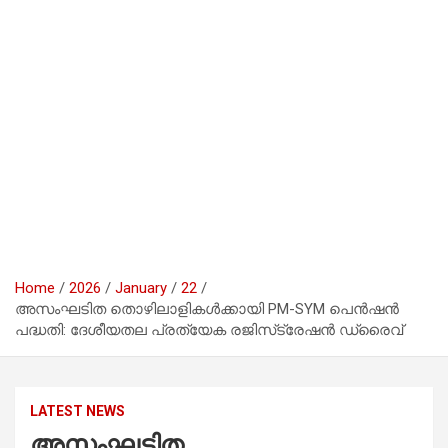
Home
2026
January
22
അസംഘടിത തൊഴിലാളികൾക്കായി PM-SYM പെൻഷൻ
പദ്ധതി: ദേശീയതല പ്രത്യേക രജിസ്‌ട്രേഷൻ ഡ്രൈവ്
LATEST NEWS
അസംഘടിത