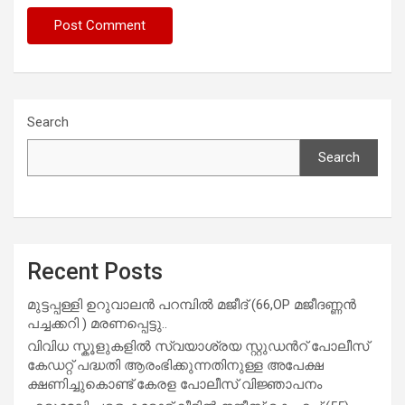
Search
Search
Recent Posts
മുട്ടപ്പള്ളി ഉറുവാലൻ പറമ്പിൽ മജീദ് (66,OP മജീദണ്ണൻ
പച്ചക്കറി ) മരണപ്പെട്ടു..
വിവിധ സ്കൂളുകളില്‍ സ്വയാശ്രയ സ്റ്റുഡന്‍റ് പോലീസ്
കേഡറ്റ് പദ്ധതി ആരംഭിക്കുന്നതിനുള്ള അപേക്ഷ
ക്ഷണിച്ചുകൊണ്ട് കേരള പോലീസ് വിജ്ഞാപനം