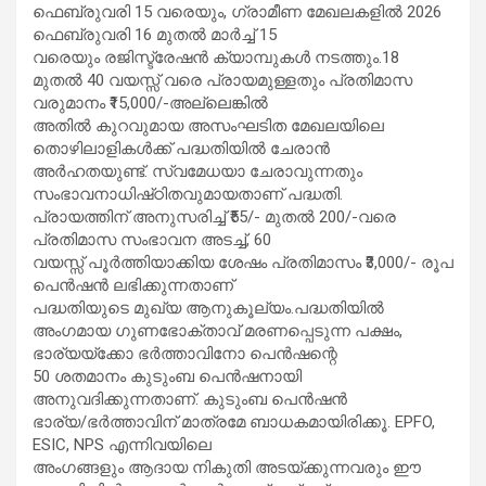
ഫെബ്രുവരി 15 വരെയും, ഗ്രാമീണ മേഖലകളിൽ 2026
ഫെബ്രുവരി 16 മുതൽ മാർച്ച് 15
വരെയും രജിസ്ട്രേഷൻ ക്യാമ്പുകൾ നടത്തും.18
മുതൽ 40 വയസ്സ് വരെ പ്രായമുള്ളതും പ്രതിമാസ
വരുമാനം ₹15,000/-അല്ലെങ്കിൽ
അതിൽ കുറവുമായ അസംഘടിത മേഖലയിലെ
തൊഴിലാളികൾക്ക് പദ്ധതിയിൽ ചേരാൻ
അർഹതയുണ്ട്. സ്വമേധയാ ചേരാവുന്നതും
സംഭാവനാധിഷ്‌ഠിതവുമായതാണ് പദ്ധതി.
പ്രായത്തിന് അനുസരിച്ച് ₹55/- മുതൽ 200/-വരെ
പ്രതിമാസ സംഭാവന അടച്ച്, 60
വയസ്സ് പൂർത്തിയാക്കിയ ശേഷം പ്രതിമാസം ₹3,000/- രൂപ
പെൻഷൻ ലഭിക്കുന്നതാണ്
പദ്ധതിയുടെ മുഖ്യ ആനുകൂല്യം.പദ്ധതിയിൽ
അംഗമായ ഗുണഭോക്താവ് മരണപ്പെടുന്ന പക്ഷം,
ഭാര്യയ്ക്കോ ഭർത്താവിനോ പെൻഷന്റെ
50 ശതമാനം കുടുംബ പെൻഷനായി
അനുവദിക്കുന്നതാണ്. കുടുംബ പെൻഷൻ
ഭാര്യ/ഭർത്താവിന് മാത്രമേ ബാധകമായിരിക്കൂ. EPFO,
ESIC, NPS എന്നിവയിലെ
അംഗങ്ങളും ആദായ നികുതി അടയ്ക്കുന്നവരും ഈ