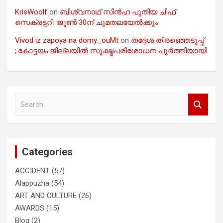
KrisWoolf
on
ബിശ്വനാഥ് സിൻഹ പുതിയ ചീഫ്
സെക്രട്ടറി: ജൂൺ 30ന് ചുമതലയേൽക്കും
Vivod iz zapoya na domy_ouMt
on
തദ്ദേശ തിരഞ്ഞെടുപ്പ്
;.കോട്ടയം ജില്ലയിൽ സൂക്ഷ്മപരിശോധന പൂർത്തിയായി
S
e
a
r
c
Categories
h
ACCIDENT
(57)
Alappuzha
(54)
ART AND CULTURE
(26)
AWARDS
(15)
Blog
(2)