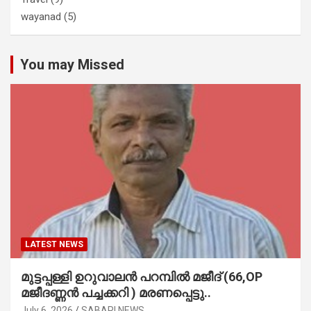
wayanad
(5)
You may Missed
LATEST NEWS
മുട്ടപ്പള്ളി ഉറുവാലൻ പറമ്പിൽ മജീദ് (66,OP
മജീദണ്ണൻ പച്ചക്കറി ) മരണപ്പെട്ടു..
July 6, 2026
SABARI NEWS