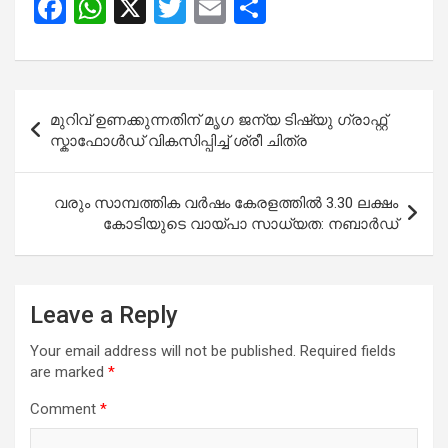
F
W
X
T
E
S
a
h
wi
m
h
ce
at
tt
ail
ar
b
s
er
e
Post
മുറിവ് ഉണക്കുന്നതിന് മൃഗ ജന്യ ടിഷ്യു ഗ്രാഫ്റ്റ്
o
A
navigation
സ്കാഫോൾഡ് വികസിപ്പിച്ച് ശ്രീ ചിത്ര
o
p
k
p
വരും സാമ്പത്തിക വർഷം കേരളത്തിൽ 3.30 ലക്ഷം
കോടിയുടെ വായ്പാ സാധ്യത: നബാർഡ്
Leave a Reply
Your email address will not be published.
Required fields
are marked
*
Comment
*