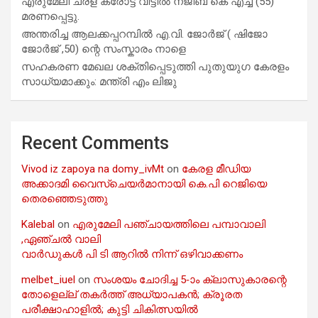
എരുമേലി ചരള കരോട്ട് വീട്ടിൽ നജീബ് കെ എച്ച് (55)
മരണപ്പെട്ടു.
അന്തരിച്ച ആ​ല​ക്ക​പ്പ​റമ്പിൽ​ എ.​വി. ജോ​ർ​ജ് ( ഷിജോ
ജോർജ് ,50) ന്റെ സംസ്കാരം നാളെ
സഹകരണ മേഖല ശക്തിപ്പെടുത്തി പുതുയുഗ കേരളം
സാധ്യമാക്കും: മന്ത്രി എം ലിജു
Recent Comments
Vivod iz zapoya na domy_ivMt
on
കേരള മീഡിയ
അക്കാദമി വൈസ്ചെയർമാനായി കെ.പി റെജിയെ
തെരഞ്ഞെടുത്തു
Kalebal
on
എരുമേലി പഞ്ചായത്തിലെ പമ്പാവാലി
,ഏഞ്ചൽ വാലി
വാർഡുകൾ പി ടി ആറിൽ നിന്ന് ഒഴിവാക്കണം
melbet_iuel
on
സംശയം ചോദിച്ച 5-ാം ക്ലാസുകാരന്റെ
തോളെല്ല് തകർത്ത് അധ്യാപകൻ; ക്രൂരത
പരീക്ഷാഹാളിൽ; കുട്ടി ചികിത്സയിൽ