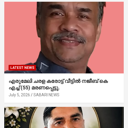
LATEST NEWS
എരുമേലി ചരള കരോട്ട് വീട്ടിൽ നജീബ് കെ
എച്ച് (55) മരണപ്പെട്ടു.
July 5, 2026
SABARI NEWS