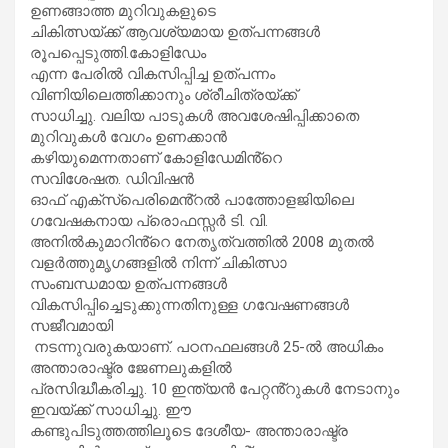
ഉണങ്ങാത്ത മുറിവുകളുടെ
ചികിത്സയ്ക്ക് ആവശ്യമായ ഉത്പന്നങ്ങൾ
രൂപപ്പെടുത്തി.കോളിഡേം
എന്ന പേരിൽ വികസിപ്പിച്ച ഉത്പന്നം
വിണിയിലെത്തിക്കാനും ശ്രീചിത്രയ്ക്ക്
സാധിച്ചു. വലിയ പാടുകൾ അവശേഷിപ്പിക്കാതെ
മുറിവുകൾ വേഗം ഉണക്കാൻ
കഴിയുമെന്നതാണ് കോളിഡേമിൻ്റെ
സവിശേഷത. ഡിവിഷൻ
ഓഫ് എക്സ്പെരിമെൻ്റൽ പാത്തോളജിയിലെ
ഗവേഷകനായ പ്രൊഫസ്സർ ടി. വി.
അനിൽകുമാറിൻ്റെ നേതൃത്വത്തിൽ 2008 മുതൽ
വളർത്തുമൃഗങ്ങളിൽ നിന്ന് ചികിത്സാ
സംബന്ധമായ ഉത്പന്നങ്ങൾ
വികസിപ്പിച്ചെടുക്കുന്നതിനുള്ള ഗവേഷണങ്ങൾ
സജീവമായി
നടന്നുവരുകയാണ്. പഠനഫലങ്ങൾ 25-ൽ അധികം
അന്താരാഷ്ട്ര ജേണലുകളിൽ
പ്രസിദ്ധീകരിച്ചു. 10 ഇന്ത്യൻ പേറ്റൻ്റുകൾ നേടാനും
ഇവയ്ക്ക് സാധിച്ചു. ഈ
കണ്ടുപിടുത്തത്തിലൂടെ ദേശീയ- അന്താരാഷ്ട്ര