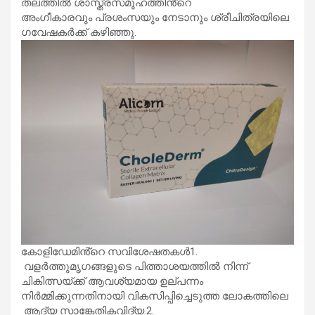
തലത്തിൽ ശാസ്ത്രസമൂഹത്തിൻ്റെ
അംഗീകാരവും പ്രശംസയും നേടാനും ശ്രീചിത്രയിലെ
ഗവേഷകർക്ക് കഴിഞ്ഞു.
കോളിഡേമിൻ്റെ സവിശേഷതകൾ1.
വളർത്തുമൃഗങ്ങളുടെ പിത്താശയത്തിൽ നിന്ന്
ചികിത്സയ്ക്ക് ആവശ്യമായ ഉല്പന്നം
നിർമ്മിക്കുന്നതിനായി വികസിപ്പിച്ചെടുത്ത ലോകത്തിലെ
ആദ്യ സാങ്കേതികവിദ്യ.2.