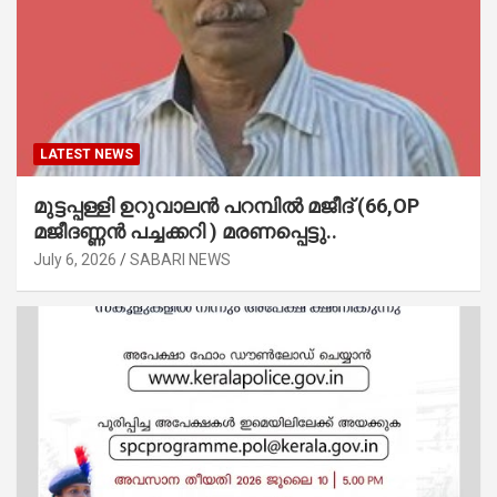
LATEST NEWS
മുട്ടപ്പള്ളി ഉറുവാലൻ പറമ്പിൽ മജീദ് (66,OP
മജീദണ്ണൻ പച്ചക്കറി ) മരണപ്പെട്ടു..
July 6, 2026
SABARI NEWS