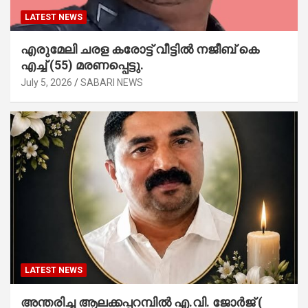
LATEST NEWS
എരുമേലി ചരള കരോട്ട് വീട്ടിൽ നജീബ് കെ
എച്ച് (55) മരണപ്പെട്ടു.
July 5, 2026
SABARI NEWS
LATEST NEWS
അന്തരിച്ച ആ​ല​ക്ക​പ്പ​റമ്പിൽ​ എ.​വി. ജോ​ർ​ജ് (