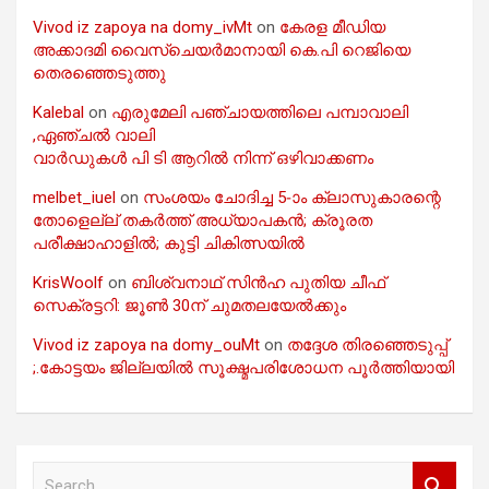
Vivod iz zapoya na domy_ivMt
on
കേരള മീഡിയ
അക്കാദമി വൈസ്ചെയർമാനായി കെ.പി റെജിയെ
തെരഞ്ഞെടുത്തു
Kalebal
on
എരുമേലി പഞ്ചായത്തിലെ പമ്പാവാലി
,ഏഞ്ചൽ വാലി
വാർഡുകൾ പി ടി ആറിൽ നിന്ന് ഒഴിവാക്കണം
melbet_iuel
on
സംശയം ചോദിച്ച 5-ാം ക്ലാസുകാരന്റെ
തോളെല്ല് തകർത്ത് അധ്യാപകൻ; ക്രൂരത
പരീക്ഷാഹാളിൽ; കുട്ടി ചികിത്സയിൽ
KrisWoolf
on
ബിശ്വനാഥ് സിൻഹ പുതിയ ചീഫ്
സെക്രട്ടറി: ജൂൺ 30ന് ചുമതലയേൽക്കും
Vivod iz zapoya na domy_ouMt
on
തദ്ദേശ തിരഞ്ഞെടുപ്പ്
;.കോട്ടയം ജില്ലയിൽ സൂക്ഷ്മപരിശോധന പൂർത്തിയായി
S