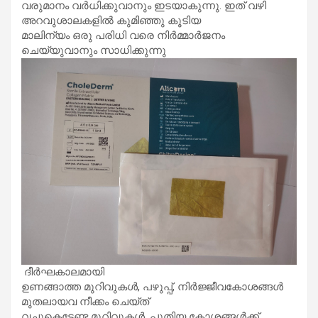
വരുമാനം വർധിക്കുവാനും ഇടയാകുന്നു. ഇത് വഴി
അറവുശാലകളിൽ കുമിഞ്ഞു കൂടിയ
മാലിന്യം ഒരു പരിധി വരെ നിർമ്മാർജനം
ചെയ്യുവാനും സാധിക്കുന്നു
ദീർഘകാലമായി
ഉണങ്ങാത്ത മുറിവുകൾ, പഴുപ്പ്, നിർജ്ജീവകോശങ്ങൾ
മുതലായവ നീക്കം ചെയ്ത്
വച്ചുകെട്ടേണ്ട മുറിവുകൾ, പുതിയ കോശങ്ങൾക്ക്