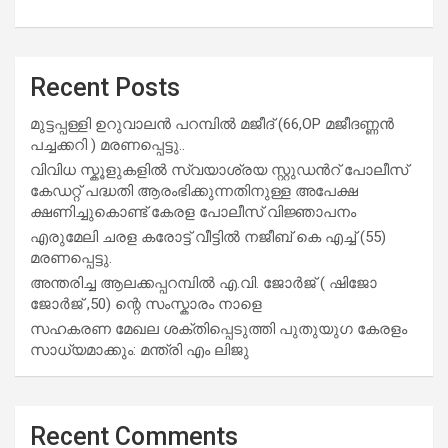
Recent Posts
മുട്ടപ്പള്ളി ഉറുവാലൻ പറമ്പിൽ മജീദ് (66,OP മജീദണ്ണൻ
പച്ചക്കറി ) മരണപ്പെട്ടു..
വിവിധ സ്കൂളുകളില്‍ സ്വയാശ്രയ സ്റ്റുഡന്‍റ് പോലീസ്
കേഡറ്റ് പദ്ധതി ആരംഭിക്കുന്നതിനുള്ള അപേക്ഷ
ക്ഷണിച്ചുകൊണ്ട് കേരള പോലീസ് വിജ്ഞാപനം
എരുമേലി ചരള കരോട്ട് വീട്ടിൽ നജീബ് കെ എച്ച് (55)
മരണപ്പെട്ടു.
അന്തരിച്ച ആ​ല​ക്ക​പ്പ​റമ്പിൽ​ എ.​വി. ജോ​ർ​ജ് ( ഷിജോ
ജോർജ് ,50) ന്റെ സംസ്കാരം നാളെ
സഹകരണ മേഖല ശക്തിപ്പെടുത്തി പുതുയുഗ കേരളം
സാധ്യമാക്കും: മന്ത്രി എം ലിജു
Recent Comments