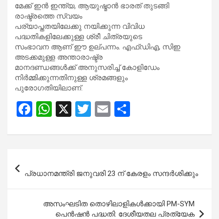
മേക്ക് ഇൻ ഇന്ത്യ, ആയുഷ്മാൻ ഭാരത് തുടങ്ങി
രാഷ്ട്രത്തെ സ്വയം
പര്യാപ്തതയിലേക്കു നയിക്കുന്ന വിവിധ
പദ്ധതികളിലേക്കുള്ള ശ്രീ ചിത്രയുടെ
സംഭാവന ആണ് ഈ ഉല്പന്നം. എഫ്ഡിഎ, സിഇ
അടക്കമുള്ള അന്താരാഷ്ട്ര
മാനദണ്ഡങ്ങൾക്ക് അനുസരിച്ച് കോളിഡേം
നിർമ്മിക്കുന്നതിനുള്ള ശ്രമങ്ങളും
പുരോ​ഗതിയിലാണ്.
F
W
X
T
E
S
a
h
wi
m
h
ce
at
tt
ail
ar
b
s
er
e
Post
o
A
navigation
പ്രധാനമന്ത്രി ജനുവരി 23 ന് കേരളം സന്ദർശിക്കും
o
p
k
p
അസംഘടിത തൊഴിലാളികൾക്കായി PM-SYM
പെൻഷൻ പദ്ധതി: ദേശീയതല പ്രത്യേക