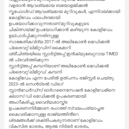
വളരാൻ ആവശ്യമായ ബയോളജിക്കൽ
സ്കഫോൾഡ് ആവശ്യമായ മുറിവുകൾ, എന്നിവയ്ക്കായി
കോളിഡേം ഫലപ്രദമായി
ഉപയോഗിക്കാവുന്നതാണ്.മുറിവുകളുടെ
ചികിത്സയ്ക്ക് ഉപയോഗിക്കാൻ കഴിയുന്ന കോളിഡേം
ഉല്പാദിപ്പിക്കുന്നതിനുള്ള
സാങ്കേതികവിദ്യ 2017-ൽ അലികോൺ മെഡിക്കൽ
പ്രൈവറ്റ് ലിമിറ്റഡിന് കൈമാറി.
ശ്രീചിത്രയിലെ സ്റ്റാർട്ട്അപ്പ് ഇൻക്യുബേറ്ററായ TIMED
ൽ പ്രവർത്തിക്കുന്ന
സ്റ്റാർട്ട്അപ്പ് കമ്പനിയാണ് അലികോൺ മെഡിക്കൽ
പ്രൈവറ്റ് ലിമിറ്റഡ്. കമ്പനി
കോളിഡേം എന്ന പേരിൽ ഉത്പന്നം രജിസ്റ്റർ ചെയ്തു.
2023-ൽ സെൻട്രൽ ഡ്രഗ്
സ്റ്റാൻഡേർഡ്സ് ഓർഗനൈസേഷൻ കോളിഡേമിനെ
ക്ലാസ് ഡി മെഡിക്കൽ ഉപകരണമായി
അംഗീകരിച്ചു.വൈദ്യശാസ്ത്ര
ഉപകരണനിർമ്മാണ രംഗത്ത് സ്വയംപര്യാപ്തത
കൈവരിക്കാനുള്ള രാജ്യത്തിൻ്റെ
ശ്രമങ്ങൾക്ക് ശക്തിപകരുന്നതാണ് കോളിഡേം.
വികസിത ഭാരതം, ആത്മ നിർഭർ ഭാരതം,