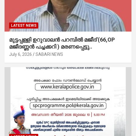
LATEST NEWS
മുട്ടപ്പള്ളി ഉറുവാലൻ പറമ്പിൽ മജീദ് (66,OP
മജീദണ്ണൻ പച്ചക്കറി ) മരണപ്പെട്ടു..
July 6, 2026
SABARI NEWS