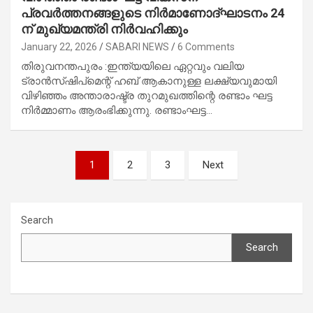
പ്രവർത്തനങ്ങളുടെ നിർമാണോദ്ഘാടനം 24
ന് മുഖ്യമന്ത്രി നിർവഹിക്കും
January 22, 2026
SABARI NEWS
6 Comments
തിരുവനന്തപുരം :ഇന്ത്യയിലെ ഏറ്റവും വലിയ
ട്രാൻസ്ഷിപ്മെന്റ് ഹബ് ആകാനുള്ള ലക്ഷ്യവുമായി
വിഴിഞ്ഞം അന്താരാഷ്ട്ര തുറമുഖത്തിന്റെ രണ്ടാം ഘട്ട
നിർമ്മാണം ആരംഭിക്കുന്നു. രണ്ടാംഘട്ട…
Posts
1
2
3
Next
navigation
Search
Search