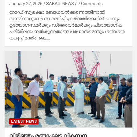
January 22, 2026
SABARI NEWS
7 Comments
റോഡ് സുരക്ഷാ ബോധവൽക്കരണത്തിനായി
സെമിനാറുകൾ സംഘടിപ്പിച്ചാൽ മതിയാകില്ലെന്നും
ഉദ്യോഗസ്ഥർക്കും ഡ്രൈവർമാർക്കും പ്രായോഗിക
പരിശീലനം നൽകുന്നതാണ് പ്രധാനമെന്നും ഗതാഗത
വകുപ്പ് മന്ത്രി കെ.…
LATEST NEWS
വിഴിഞ്ഞം രണ്ടാംഘട്ട വികസന