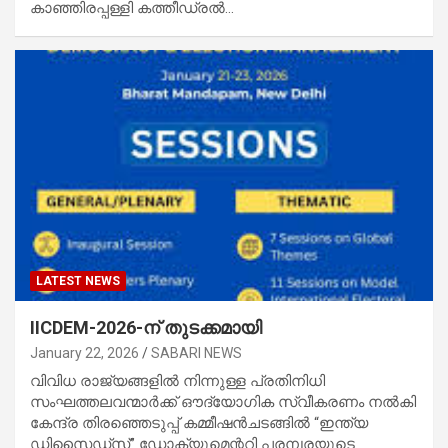
കാഞ്ഞിരപ്പള്ളി കത്തീഡ്രല്‍…
LATEST NEWS
IICDEM-2026-ന് തുടക്കമായി
January 22, 2026
SABARI NEWS
വിവിധ രാജ്യങ്ങളിൽ നിന്നുള്ള പ്രതിനിധി
സംഘത്തലവന്മാർക്ക് ഔദ്യോഗിക സ്വീകരണം നൽകി
കേന്ദ്ര തിരഞ്ഞെടുപ്പ് കമ്മീഷൻചടങ്ങിൽ “ഇന്ത്യ
ഡിസൈഡ്സ്” ഡോക്യുമെന്ററി പരമ്പരയുടെ