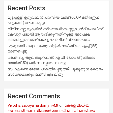
Recent Posts
മുട്ടപ്പള്ളി ഉറുവാലൻ പറമ്പിൽ മജീദ് (66,OP മജീദണ്ണൻ
പച്ചക്കറി ) മരണപ്പെട്ടു..
വിവിധ സ്കൂളുകളില്‍ സ്വയാശ്രയ സ്റ്റുഡന്‍റ് പോലീസ്
കേഡറ്റ് പദ്ധതി ആരംഭിക്കുന്നതിനുള്ള അപേക്ഷ
ക്ഷണിച്ചുകൊണ്ട് കേരള പോലീസ് വിജ്ഞാപനം
എരുമേലി ചരള കരോട്ട് വീട്ടിൽ നജീബ് കെ എച്ച് (55)
മരണപ്പെട്ടു.
അന്തരിച്ച ആ​ല​ക്ക​പ്പ​റമ്പിൽ​ എ.​വി. ജോ​ർ​ജ് ( ഷിജോ
ജോർജ് ,50) ന്റെ സംസ്കാരം നാളെ
സഹകരണ മേഖല ശക്തിപ്പെടുത്തി പുതുയുഗ കേരളം
സാധ്യമാക്കും: മന്ത്രി എം ലിജു
Recent Comments
Vivod iz zapoya na domy_ivMt
on
കേരള മീഡിയ
അക്കാദമി വൈസ്ചെയർമാനായി കെ.പി റെജിയെ