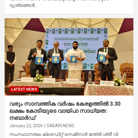
ദൃശ്യങ്ങൾ…
LATEST NEWS
വരും സാമ്പത്തിക വർഷം കേരളത്തിൽ 3.30
ലക്ഷം കോടിയുടെ വായ്പാ സാധ്യത:
നബാർഡ്
January 22, 2026
SABARI NEWS
സംസ്ഥാനതല ക്രെഡിറ്റ് സെമിനാർ മന്ത്രി ശ്രീ വി