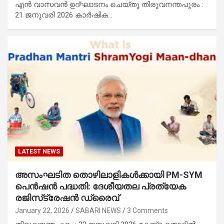
എൻ വാസവൻ ഉദ്ഘാടനം ചെയ്തു തിരുവനന്തപുരം :
21 ജനുവരി 2026 കാർഷിക…
LATEST NEWS
അസംഘടിത തൊഴിലാളികൾക്കായി PM-SYM
പെൻഷൻ പദ്ധതി: ദേശീയതല പ്രത്യേക
രജിസ്‌ട്രേഷൻ ഡ്രൈവ്
January 22, 2026
SABARI NEWS
3 Comments