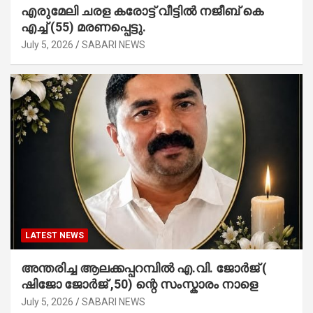
എരുമേലി ചരള കരോട്ട് വീട്ടിൽ നജീബ് കെ
എച്ച് (55) മരണപ്പെട്ടു.
July 5, 2026
SABARI NEWS
LATEST NEWS
അന്തരിച്ച ആ​ല​ക്ക​പ്പ​റമ്പിൽ​ എ.​വി. ജോ​ർ​ജ് (
ഷിജോ ജോർജ് ,50) ന്റെ സംസ്കാരം നാളെ
July 5, 2026
SABARI NEWS