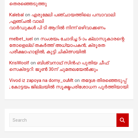
തെരഞ്ഞെടുത്തു
Kalebal
on
എരുമേലി പഞ്ചായത്തിലെ പമ്പാവാലി
,ഏഞ്ചൽ വാലി
വാർഡുകൾ പി ടി ആറിൽ നിന്ന് ഒഴിവാക്കണം
melbet_iuel
on
സംശയം ചോദിച്ച 5-ാം ക്ലാസുകാരന്റെ
തോളെല്ല് തകർത്ത് അധ്യാപകൻ; ക്രൂരത
പരീക്ഷാഹാളിൽ; കുട്ടി ചികിത്സയിൽ
KrisWoolf
on
ബിശ്വനാഥ് സിൻഹ പുതിയ ചീഫ്
സെക്രട്ടറി: ജൂൺ 30ന് ചുമതലയേൽക്കും
Vivod iz zapoya na domy_ouMt
on
തദ്ദേശ തിരഞ്ഞെടുപ്പ്
;.കോട്ടയം ജില്ലയിൽ സൂക്ഷ്മപരിശോധന പൂർത്തിയായി
S
e
a
r