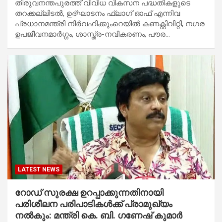
തിരുവനന്തപുരത്ത് വിവിധ വികസന പദ്ധതികളുടെ
തറക്കല്ലിടൽ, ഉദ്ഘാടനം ഫ്ലാഗ് ഓഫ് എന്നിവ
പ്രധാനമന്ത്രി നിർവഹിക്കുംറെയിൽ കണക്റ്റിവിറ്റി, നഗര
ഉപജീവനമാർഗ്ഗം, ശാസ്ത്ര-നവീകരണം, പൗര…
LATEST NEWS
റോഡ് സുരക്ഷ ഉറപ്പാക്കുന്നതിനായി
പരിശീലന പരിപാടികൾക്ക് പ്രാമുഖ്യം
നൽകും: മന്ത്രി കെ. ബി. ഗണേഷ് കുമാർ