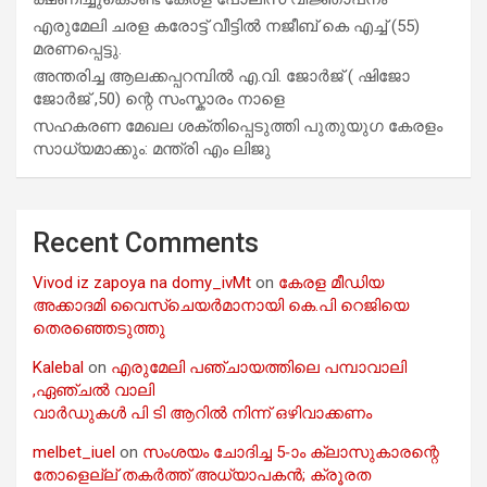
എരുമേലി ചരള കരോട്ട് വീട്ടിൽ നജീബ് കെ എച്ച് (55)
മരണപ്പെട്ടു.
അന്തരിച്ച ആ​ല​ക്ക​പ്പ​റമ്പിൽ​ എ.​വി. ജോ​ർ​ജ് ( ഷിജോ
ജോർജ് ,50) ന്റെ സംസ്കാരം നാളെ
സഹകരണ മേഖല ശക്തിപ്പെടുത്തി പുതുയുഗ കേരളം
സാധ്യമാക്കും: മന്ത്രി എം ലിജു
Recent Comments
Vivod iz zapoya na domy_ivMt
on
കേരള മീഡിയ
അക്കാദമി വൈസ്ചെയർമാനായി കെ.പി റെജിയെ
തെരഞ്ഞെടുത്തു
Kalebal
on
എരുമേലി പഞ്ചായത്തിലെ പമ്പാവാലി
,ഏഞ്ചൽ വാലി
വാർഡുകൾ പി ടി ആറിൽ നിന്ന് ഒഴിവാക്കണം
melbet_iuel
on
സംശയം ചോദിച്ച 5-ാം ക്ലാസുകാരന്റെ
തോളെല്ല് തകർത്ത് അധ്യാപകൻ; ക്രൂരത