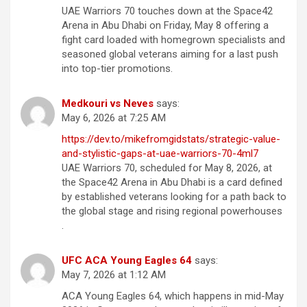
UAE Warriors 70 touches down at the Space42
Arena in Abu Dhabi on Friday, May 8 offering a
fight card loaded with homegrown specialists and
seasoned global veterans aiming for a last push
into top-tier promotions.
Medkouri vs Neves
says:
May 6, 2026 at 7:25 AM
https://dev.to/mikefromgidstats/strategic-value-
and-stylistic-gaps-at-uae-warriors-70-4ml7
UAE Warriors 70, scheduled for May 8, 2026, at
the Space42 Arena in Abu Dhabi is a card defined
by established veterans looking for a path back to
the global stage and rising regional powerhouses
.
UFC ACA Young Eagles 64
says:
May 7, 2026 at 1:12 AM
ACA Young Eagles 64, which happens in mid-May