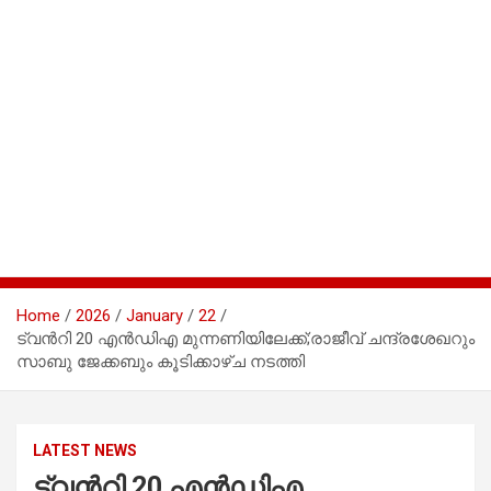
Home
2026
January
22
ട്വന്‍റി 20 എൻഡിഎ മുന്നണിയിലേക്ക്;രാജീവ് ചന്ദ്രശേഖറും
സാബു ജേക്കബും കൂടിക്കാഴ്ച നടത്തി
LATEST NEWS
ട്വന്‍റി 20 എൻഡിഎ