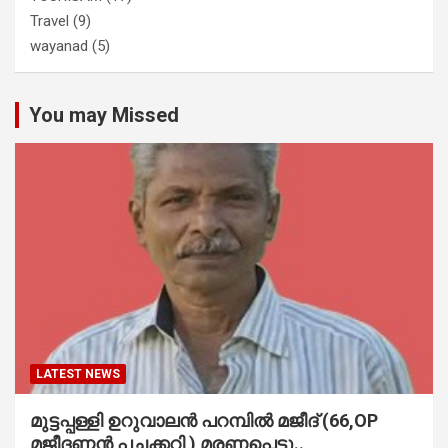
Travel
(9)
wayanad
(5)
You may Missed
LATEST NEWS
മുട്ടപ്പള്ളി ഉറുവാലൻ പറമ്പിൽ മജീദ് (66,OP
മജീദണ്ണൻ പച്ചക്കറി ) മരണപ്പെട്ടു..