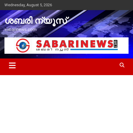
Skip
Wednesday, August 5, 2026
to
content
ശബരി ന്യൂസ്
sabarinews.com