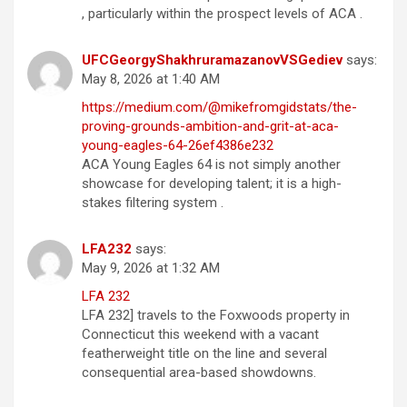
, particularly within the prospect levels of ACA .
UFCGeorgyShakhruramazanovVSGediev
says:
May 8, 2026 at 1:40 AM
https://medium.com/@mikefromgidstats/the-
proving-grounds-ambition-and-grit-at-aca-
young-eagles-64-26ef4386e232
ACA Young Eagles 64 is not simply another
showcase for developing talent; it is a high-
stakes filtering system .
LFA232
says:
May 9, 2026 at 1:32 AM
LFA 232
LFA 232] travels to the Foxwoods property in
Connecticut this weekend with a vacant
featherweight title on the line and several
consequential area-based showdowns.