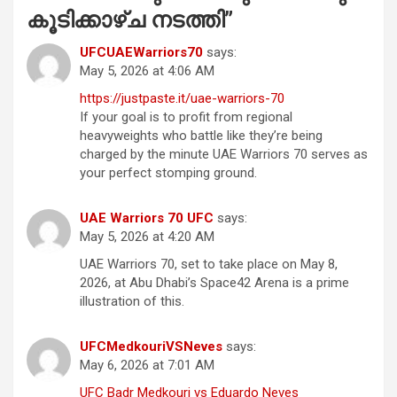
കൂടിക്കാഴ്ച നടത്തി
”
UFCUAEWarriors70
says:
May 5, 2026 at 4:06 AM
https://justpaste.it/uae-warriors-70
If your goal is to profit from regional
heavyweights who battle like they’re being
charged by the minute UAE Warriors 70 serves as
your perfect stomping ground.
UAE Warriors 70 UFC
says:
May 5, 2026 at 4:20 AM
UAE Warriors 70, set to take place on May 8,
2026, at Abu Dhabi’s Space42 Arena is a prime
illustration of this.
UFCMedkouriVSNeves
says:
May 6, 2026 at 7:01 AM
UFC Badr Medkouri vs Eduardo Neves