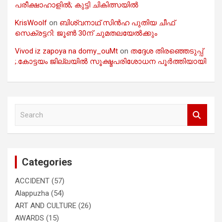
പരീക്ഷാഹാളിൽ; കുട്ടി ചികിത്സയിൽ
KrisWoolf
on
ബിശ്വനാഥ് സിൻഹ പുതിയ ചീഫ്
സെക്രട്ടറി: ജൂൺ 30ന് ചുമതലയേൽക്കും
Vivod iz zapoya na domy_ouMt
on
തദ്ദേശ തിരഞ്ഞെടുപ്പ്
;.കോട്ടയം ജില്ലയിൽ സൂക്ഷ്മപരിശോധന പൂർത്തിയായി
S
e
a
r
c
Categories
h
ACCIDENT
(57)
Alappuzha
(54)
ART AND CULTURE
(26)
AWARDS
(15)