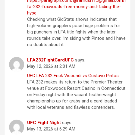
https://paragraph.com/@rahilusi115@gmail.com/l
fa-232-foxwoods-free-money-and-fading-the-
hype
Checking what GidStats shows indicates that
high-volume grapplers pose huge problems for
big punchers in LFA title fights when the later
rounds take over. I’m siding with Pintos and I have
no doubts about it.
LFA232FightCardUFC
says:
May 12, 2026 at 2:01 AM
UFC LFA 232 Erick Viscondi vs Gustavo Pintos
LFA 232 makes its return to the Premier Theater
venue at Foxwoods Resort Casino in Connecticut
on Friday night with the vacant featherweight
championship up for grabs and a card loaded
with local veterans and flawless contenders.
UFC Fight Night
says:
May 13, 2026 at 6:29 AM