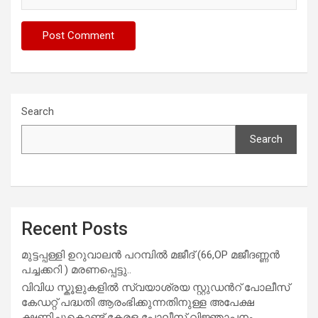
Search
Search
Recent Posts
മുട്ടപ്പള്ളി ഉറുവാലൻ പറമ്പിൽ മജീദ് (66,OP മജീദണ്ണൻ
പച്ചക്കറി ) മരണപ്പെട്ടു..
വിവിധ സ്കൂളുകളില്‍ സ്വയാശ്രയ സ്റ്റുഡന്‍റ് പോലീസ്
കേഡറ്റ് പദ്ധതി ആരംഭിക്കുന്നതിനുള്ള അപേക്ഷ
ക്ഷണിച്ചുകൊണ്ട് കേരള പോലീസ് വിജ്ഞാപനം