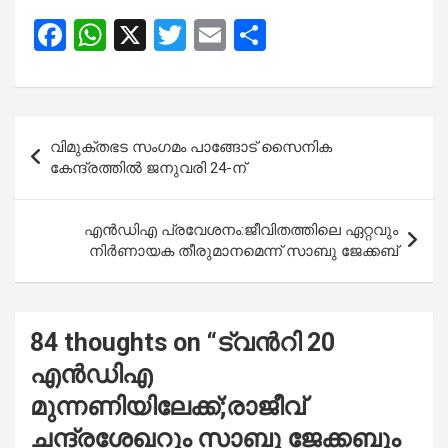
F
W
X
T
E
S
a
h
wi
m
h
ce
at
tt
ail
ar
b
s
er
e
Post
വിമുക്തഭട സംഗമം പാങ്ങോട് സൈനിക
o
A
navigation
കേന്ദ്രത്തിൽ ജനുവരി 24-ന്
o
p
k
p
എൻഡിഎ പ്രവേശനം:ജീവിതത്തിലെ ഏറ്റവും
നിർണായക തീരുമാനമെന്ന് സാബു ജേക്കബ്
84 thoughts on “
ട്വന്‍റി 20
എൻഡിഎ
മുന്നണിയിലേക്ക്;രാജീവ്
ചന്ദ്രശേഖറും സാബു ജേക്കബും