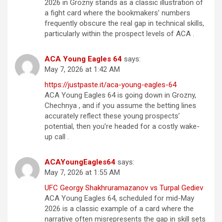
2026 in Grozny stands as a classic illustration of
a fight card where the bookmakers’ numbers
frequently obscure the real gap in technical skills,
particularly within the prospect levels of ACA .
ACA Young Eagles 64
says:
May 7, 2026 at 1:42 AM
https://justpaste.it/aca-young-eagles-64
ACA Young Eagles 64 is going down in Grozny,
Chechnya , and if you assume the betting lines
accurately reflect these young prospects’
potential, then you’re headed for a costly wake-
up call .
ACAYoungEagles64
says:
May 7, 2026 at 1:55 AM
UFC Georgy Shakhruramazanov vs Turpal Gediev
ACA Young Eagles 64, scheduled for mid-May
2026 is a classic example of a card where the
narrative often misrepresents the gap in skill sets