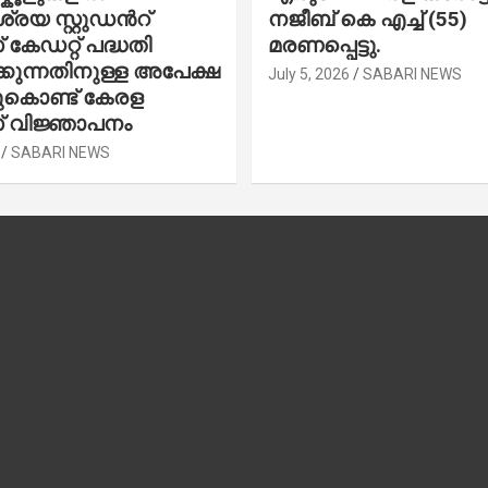
രയ സ്റ്റുഡന്‍റ്
നജീബ് കെ എച്ച് (55)
കേഡറ്റ് പദ്ധതി
മരണപ്പെട്ടു.
കുന്നതിനുള്ള അപേക്ഷ
July 5, 2026
SABARI NEWS
ചുകൊണ്ട് കേരള
 വിജ്ഞാപനം
SABARI NEWS