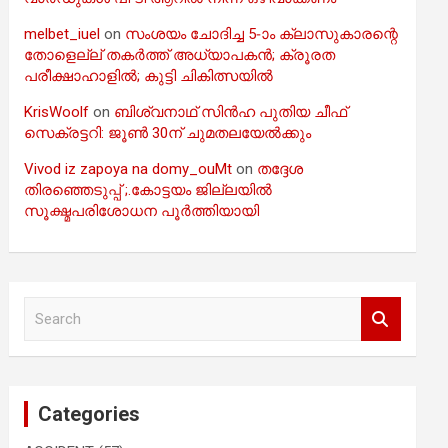
melbet_iuel
on
സംശയം ചോദിച്ച 5-ാം ക്ലാസുകാരന്റെ
തോളെല്ല് തകർത്ത് അധ്യാപകൻ; ക്രൂരത
പരീക്ഷാഹാളിൽ; കുട്ടി ചികിത്സയിൽ
KrisWoolf
on
ബിശ്വനാഥ് സിൻഹ പുതിയ ചീഫ്
സെക്രട്ടറി: ജൂൺ 30ന് ചുമതലയേൽക്കും
Vivod iz zapoya na domy_ouMt
on
തദ്ദേശ
തിരഞ്ഞെടുപ്പ് ;.കോട്ടയം ജില്ലയിൽ
സൂക്ഷ്മപരിശോധന പൂർത്തിയായി
S
e
a
r
c
Categories
h