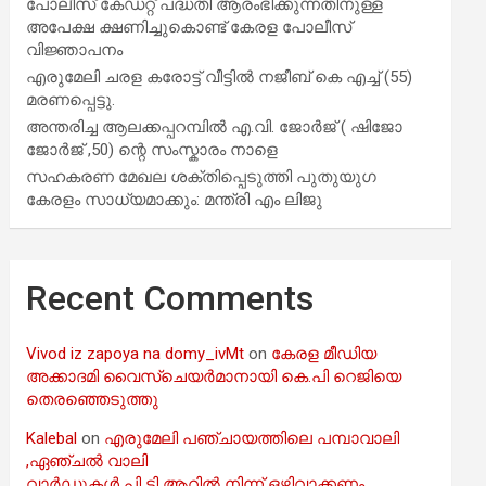
പോലീസ് കേഡറ്റ് പദ്ധതി ആരംഭിക്കുന്നതിനുള്ള
അപേക്ഷ ക്ഷണിച്ചുകൊണ്ട് കേരള പോലീസ്
വിജ്ഞാപനം
എരുമേലി ചരള കരോട്ട് വീട്ടിൽ നജീബ് കെ എച്ച് (55)
മരണപ്പെട്ടു.
അന്തരിച്ച ആ​ല​ക്ക​പ്പ​റമ്പിൽ​ എ.​വി. ജോ​ർ​ജ് ( ഷിജോ
ജോർജ് ,50) ന്റെ സംസ്കാരം നാളെ
സഹകരണ മേഖല ശക്തിപ്പെടുത്തി പുതുയുഗ
കേരളം സാധ്യമാക്കും: മന്ത്രി എം ലിജു
Recent Comments
Vivod iz zapoya na domy_ivMt
on
കേരള മീഡിയ
അക്കാദമി വൈസ്ചെയർമാനായി കെ.പി റെജിയെ
തെരഞ്ഞെടുത്തു
Kalebal
on
എരുമേലി പഞ്ചായത്തിലെ പമ്പാവാലി
,ഏഞ്ചൽ വാലി
വാർഡുകൾ പി ടി ആറിൽ നിന്ന് ഒഴിവാക്കണം