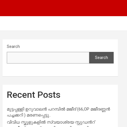
Search
Search
Recent Posts
മുട്ടപ്പള്ളി ഉറുവാലൻ പറമ്പിൽ മജീദ് (66,OP മജീദണ്ണൻ
പച്ചക്കറി ) മരണപ്പെട്ടു..
വിവിധ സ്കൂളുകളില്‍ സ്വയാശ്രയ സ്റ്റുഡന്‍റ്