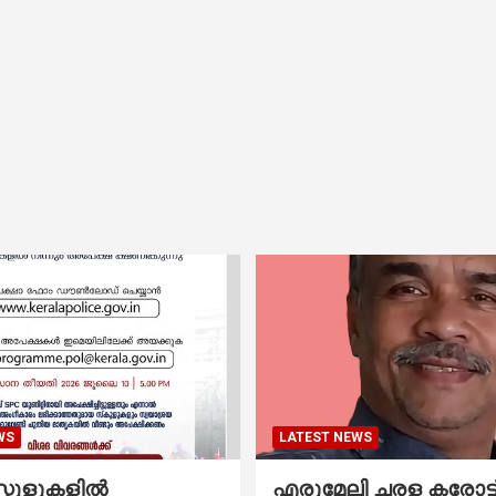
WS
LATEST NEWS
കൂളുകളില്‍
എരുമേലി ചരള കരോട്ട് 