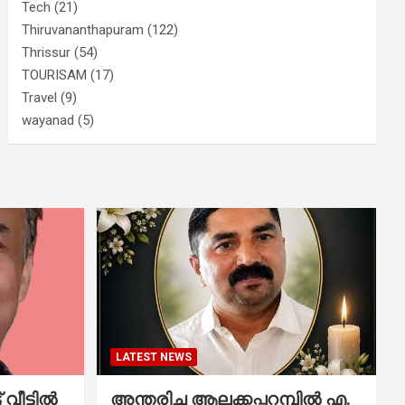
Tech
(21)
Thiruvananthapuram
(122)
Thrissur
(54)
TOURISAM
(17)
Travel
(9)
wayanad
(5)
LATEST NEWS
വീട്ടിൽ
അന്തരിച്ച ആ​ല​ക്ക​പ്പ​റമ്പിൽ​ എ.​