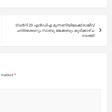
ട്വന്‍റി 20 എൻഡിഎ മുന്നണിയിലേക്ക്;രാജീവ്
ചന്ദ്രശേഖറും സാബു ജേക്കബും കൂടിക്കാഴ്ച
നടത്തി
re marked
*