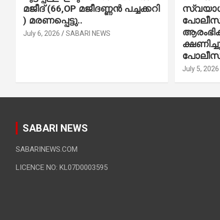
മജീദ് (66,OP മജീദണ്ണൻ പച്ചക്കറി
സ്വയാശ്
) മരണപ്പെട്ടു..
പോലീസ് 
ആരംഭിക്
July 6, 2026
SABARI NEWS
ക്ഷണിച്
പോലീസ്
July 5, 2026
SABARI NEWS
SABARINEWS.COM
LICENCE NO: KL07D0003595