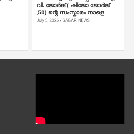
വി. ജോ​ർ​ജ് ( ഷിജോ ജോർജ്
,50) ന്റെ സംസ്കാരം നാളെ
July 5, 2026
SABARI NEWS