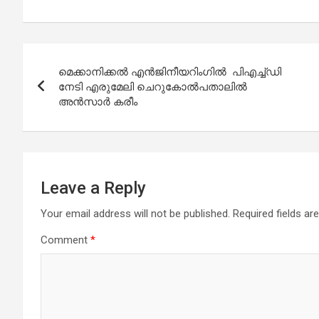
a
h
wi
m
h
ce
at
tt
ail
ar
b
s
er
e
Post
o
A
മെക്കാനിക്കൽ എൻജിനീയറിംഗിൽ പിഎച്ച്ഡി
navigation
o
p
നേടി എരുമേലി ചെറുകോൽപതാലിൽ
അൻസാർ കരീം
k
p
Leave a Reply
Your email address will not be published.
Required fields a
Comment
*