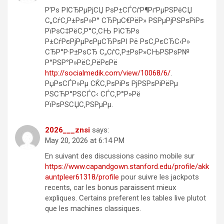
Р’Рѕ РІСЂРµРјСЏ РѕР±СЃСѓР¶РґРµРЅРёСЏ
С„СѓС‚Р±РѕР»Р° СЂРµС€РёР» РЅРµРјРЅРѕРіРѕ
РїРѕС‡РёС‚Р°С‚СЊ РїСЂРѕ
Р±СѓРєРјРµРєРµСЂРѕРІ Рё РѕС‚РєСЂС‹Р»
СЂР°Р·Р±РѕСЂ С„СѓС‚Р±РѕР»СЊРЅРѕР№
Р°РЅР°Р»РёС‚РёРєРё
http://socialmedik.com/view/10068/6/
.
РџРѕСЃР»Рµ СЌС‚РѕРіРѕ РјРЅРѕРіРёРµ
РЅСЋР°РЅСЃС‹ СЃС‚Р°Р»Рё
РїРѕРЅСЏС‚РЅРµРµ.
2026___znsi
says:
May 20, 2026 at 6:14 PM
En suivant des discussions casino mobile sur
https://www.capandgown.stanford.edu/profile/akk
auntpleer61318/profile
pour suivre les jackpots
recents, car les bonus paraissent mieux
expliques. Certains preferent les tables live plutot
que les machines classiques.