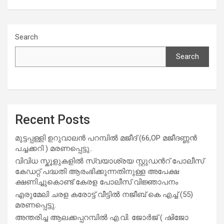
Search
Search
Recent Posts
മുട്ടപ്പള്ളി ഉറുവാലൻ പറമ്പിൽ മജീദ് (66,OP മജീദണ്ണൻ
പച്ചക്കറി ) മരണപ്പെട്ടു..
വിവിധ സ്കൂളുകളില്‍ സ്വയാശ്രയ സ്റ്റുഡന്‍റ് പോലീസ്
കേഡറ്റ് പദ്ധതി ആരംഭിക്കുന്നതിനുള്ള അപേക്ഷ
ക്ഷണിച്ചുകൊണ്ട് കേരള പോലീസ് വിജ്ഞാപനം
എരുമേലി ചരള കരോട്ട് വീട്ടിൽ നജീബ് കെ എച്ച് (55)
മരണപ്പെട്ടു.
അന്തരിച്ച ആ​ല​ക്ക​പ്പ​റമ്പിൽ​ എ.​വി. ജോ​ർ​ജ് ( ഷിജോ