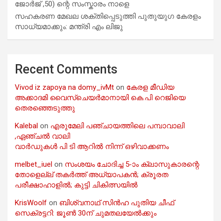
ജോർജ് ,50) ന്റെ സംസ്കാരം നാളെ
സഹകരണ മേഖല ശക്തിപ്പെടുത്തി പുതുയുഗ കേരളം
സാധ്യമാക്കും: മന്ത്രി എം ലിജു
Recent Comments
Vivod iz zapoya na domy_ivMt
on
കേരള മീഡിയ
അക്കാദമി വൈസ്ചെയർമാനായി കെ.പി റെജിയെ
തെരഞ്ഞെടുത്തു
Kalebal
on
എരുമേലി പഞ്ചായത്തിലെ പമ്പാവാലി
,ഏഞ്ചൽ വാലി
വാർഡുകൾ പി ടി ആറിൽ നിന്ന് ഒഴിവാക്കണം
melbet_iuel
on
സംശയം ചോദിച്ച 5-ാം ക്ലാസുകാരന്റെ
തോളെല്ല് തകർത്ത് അധ്യാപകൻ; ക്രൂരത
പരീക്ഷാഹാളിൽ; കുട്ടി ചികിത്സയിൽ
KrisWoolf
on
ബിശ്വനാഥ് സിൻഹ പുതിയ ചീഫ്
സെക്രട്ടറി: ജൂൺ 30ന് ചുമതലയേൽക്കും