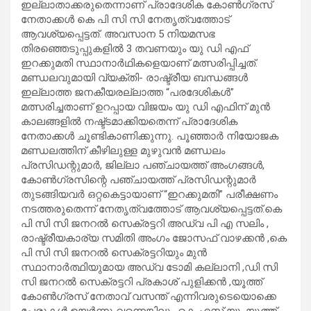
ഇല്ലാതാക്കരുതെന്നാണ് പ്രാദേശിക കോൺഗ്രസ്‌
നേതാക്കൾ കെ പി സി സി നേതൃത്വത്തോട്
ആവശ്യപ്പെട്ടത്. അവസാന 5 നിയമസഭ
തിരഞ്ഞെടുപ്പുകളിൽ 3 തവണയും യു ഡി എഫ്
ഇറക്കുമതി സ്ഥാനാർഥികളെയാണ് മത്സരിപ്പിച്ചത്.
മണ്ഡലവുമായി വ്യക്തി- രാഷ്ട്രീയ ബന്ധങ്ങൾ
ഇല്ലാത്ത ജനകീയരല്ലാത്ത “പരദേശികൾ”
മത്സരിച്ചതാണ് ഉറപ്പായ വിജയം യു ഡി എഫിന് മുൻ
കാലങ്ങളിൽ നഷ്ട്ടമാക്കിയതെന്ന് പ്രാദേശിക
നേതാക്കൾ ചൂണ്ടികാണിക്കുന്നു. പൂഞ്ഞാർ നിയോജക
മണ്ഡലത്തിന് കീഴിലുള്ള മുഴുവൻ മണ്ഡലം
പ്രസിഡന്റുമാർ, ജില്ലാ പഞ്ചായത്ത്‌ അംഗങ്ങൾ,
കോൺഗ്രസിന്റെ പഞ്ചായത്ത്‌ പ്രസിഡന്റുമാർ
തുടങ്ങിയവർ ഒറ്റകെട്ടായാണ് “ഇറക്കുമതി” പരീക്ഷണം
നടത്തരുതെന്ന് നേതൃത്വത്തോട് ആവശ്യപ്പെട്ടത്.കെ
പി സി സി ജനറൽ സെക്രട്ടറി അഡ്വ പി എ സലിം ,
രാഷ്ട്രീയകാര്യ സമിതി അംഗം ജോസഫ് വാഴക്കൻ ,കെ
പി സി സി ജനറൽ സെക്രട്ടറിയും മുൻ
സ്ഥാനാർത്ഥിയുമായ അഡ്വ ടോമി കല്ലാനി ,ഡി സി
സി ജനറൽ സെക്രട്ടറി പ്രകാശ് പുളിക്കൻ ,യൂത്ത്
കോൺഗ്രസ് നേതാവ് വസന്ത് എന്നിവരുടെയൊക്കെ
പേരുകൾ ഉയർന്നു വന്നെങ്കിലും കെ എസ് യൂ ,യൂത്ത്