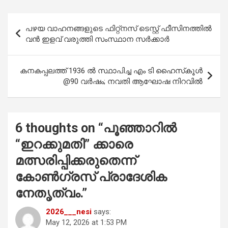
ce
at
tt
ail
ar
b
s
er
e
Post
പഴയ വാഹനങ്ങളുടെ ഫിറ്റ്നസ് ടെസ്റ്റ് ഫീസിനത്തിൽ
o
A
navigation
വൻ ഇളവ് വരുത്തി സംസ്ഥാന സർക്കാർ
o
p
k
p
കനകപ്പലത്ത് 1936 ൽ സ്ഥാപിച്ച എം ടി ഹൈസ്‌കൂൾ
@90 വർഷം; നവതി ആഘോഷ നിറവിൽ
6 thoughts on “
പൂഞ്ഞാറിൽ
“ഇറക്കുമതി” ക്കാരെ
മത്സരിപ്പിക്കരുതെന്ന്
കോൺഗ്രസ്‌ പ്രാദേശിക
നേതൃത്വം.
”
2026___nesi
says:
May 12, 2026 at 1:53 PM