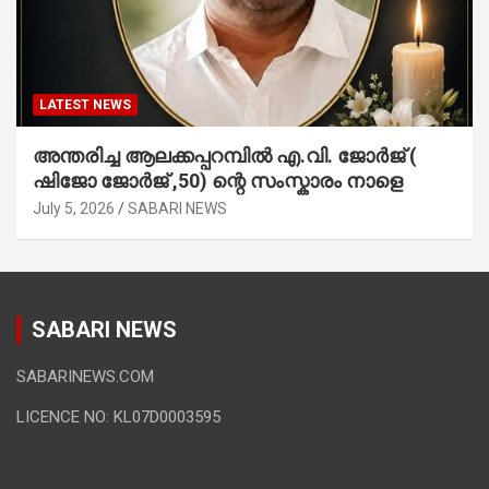
LATEST NEWS
അന്തരിച്ച ആ​ല​ക്ക​പ്പ​റമ്പിൽ​ എ.​വി. ജോ​ർ​ജ് (
ഷിജോ ജോർജ് ,50) ന്റെ സംസ്കാരം നാളെ
July 5, 2026
SABARI NEWS
SABARI NEWS
SABARINEWS.COM
LICENCE NO: KL07D0003595