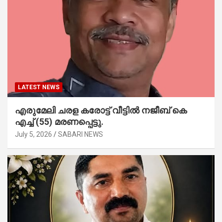
LATEST NEWS
എരുമേലി ചരള കരോട്ട് വീട്ടിൽ നജീബ് കെ
എച്ച് (55) മരണപ്പെട്ടു.
July 5, 2026
SABARI NEWS