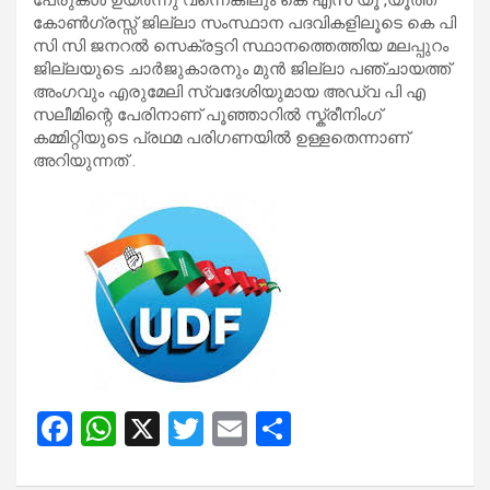
കോൺഗ്രസ്സ് ജില്ലാ സംസ്ഥാന പദവികളിലൂടെ കെ പി
സി സി ജനറൽ സെക്രട്ടറി സ്ഥാനത്തെത്തിയ മലപ്പുറം
ജില്ലയുടെ ചാർജുകാരനും മുൻ ജില്ലാ പഞ്ചായത്ത്
അംഗവും എരുമേലി സ്വദേശിയുമായ അഡ്വ പി എ
സലീമിന്റെ പേരിനാണ് പൂഞ്ഞാറിൽ സ്ക്രീനിംഗ്
കമ്മിറ്റിയുടെ പ്രഥമ പരിഗണയിൽ ഉള്ളതെന്നാണ്
അറിയുന്നത് .
F
W
X
T
E
S
a
h
wi
m
h