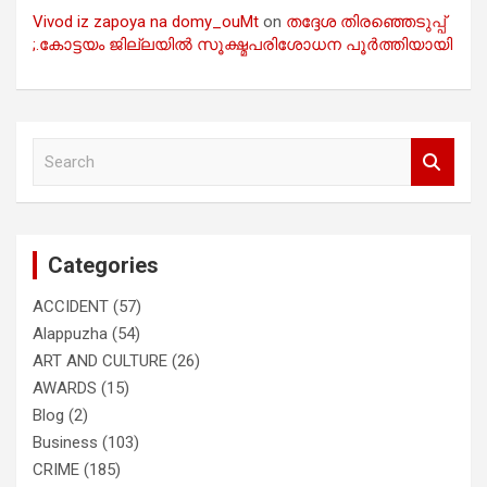
Vivod iz zapoya na domy_ouMt
on
തദ്ദേശ തിരഞ്ഞെടുപ്പ്
;.കോട്ടയം ജില്ലയിൽ സൂക്ഷ്മപരിശോധന പൂർത്തിയായി
S
e
a
r
c
Categories
h
ACCIDENT
(57)
Alappuzha
(54)
ART AND CULTURE
(26)
AWARDS
(15)
Blog
(2)
Business
(103)
CRIME
(185)