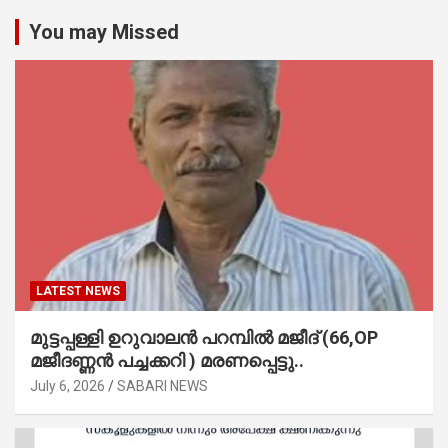
You may Missed
LATEST NEWS
മുട്ടപ്പള്ളി ഉറുവാലൻ പറമ്പിൽ മജീദ് (66,OP
മജീദണ്ണൻ പച്ചക്കറി ) മരണപ്പെട്ടു..
July 6, 2026
SABARI NEWS