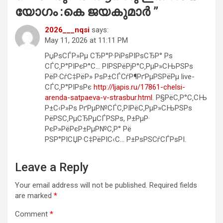
യോഗം :കെ ജയകുമാർ
”
2026___nqsi
says:
May 11, 2026 at 11:11 PM
РџРѕСЃР»Рµ СЂР°Р·РіРѕРІРѕСЂР° Рѕ
СЃС‚Р°РІРєР°С… РІРЅРёРјР°С‚РµР»СЊРЅРѕ
РёР·СѓС‡РёР» РѕР±СЃСѓР¶РґРµРЅРёРµ live-
СЃС‚Р°РІРѕРє
http://ljapis.ru/17861-chelsi-
arenda-satpaeva-v-strasbur.html
. Р§РёС‚Р°С‚СЊ
Р±С‹Р»Рѕ РґРµР№СЃС‚РІРёС‚РµР»СЊРЅРѕ
РёРЅС‚РµСЂРµСЃРЅРѕ, Р±РµР·
РєР»РёРєР±РµР№С‚Р° Рё
РЅР°РІСЏР·С‡РёРІС‹С… Р±РѕРЅСѓСЃРѕРІ.
Leave a Reply
Your email address will not be published.
Required fields
are marked
*
Comment
*