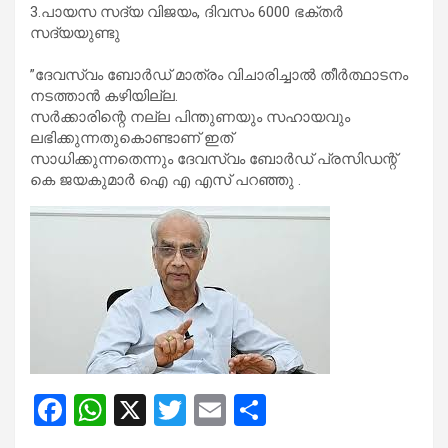
3.പായസ സദ്യ വിജയം, ദിവസം 6000 ഭക്തർ
സദ്യയുണ്ടു
”ദേവസ്വം ബോർഡ് മാത്രം വിചാരിച്ചാൽ തീർത്ഥാടനം
നടത്താൻ കഴിയില്ല.
സർക്കാരിന്റെ നല്ല പിന്തുണയും സഹായവും
ലഭിക്കുന്നതുകൊണ്ടാണ് ഇത്
സാധിക്കുന്നതെന്നും ദേവസ്വം ബോർഡ് പ്രസിഡന്റ്
കെ ജയകുമാർ ഐ എ എസ് പറഞ്ഞു .
F
W
X
T
E
S
a
h
wi
m
h