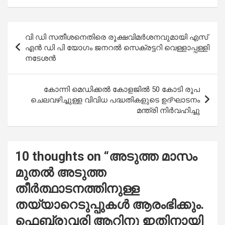
ce
at
tt
ail
ar
b
s
er
e
Post
വി ഡി സതീശനെതിരെ രൂക്ഷവിമർശനവുമായി എസ്
o
A
navigation
എൻ ഡി പി യോഗം ജനറൽ സെക്രട്ടറി വെള്ളാപ്പള്ളി
o
p
നടേശൻ
k
p
കോന്നി മെഡിക്കല്‍ കോളജില്‍ 50 കോടി രൂപ
ചെലവഴിച്ചുള്ള വിവിധ പദ്ധതികളുടെ ഉദ്ഘാടനം
മന്ത്രി നിര്‍വഹിച്ചു
10 thoughts on “
അടുത്ത മാസം
മുതൽ അടുത്ത
തീർത്ഥാടനത്തിനുള്ള
തയ്യാറെടുപ്പുകൾ ആരംഭിക്കും.
ഫെബ്രുവരി ആറിനു ഇതിനായി