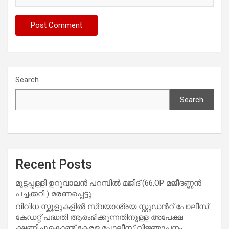
Search
Search
Recent Posts
മുട്ടപ്പള്ളി ഉറുവാലൻ പറമ്പിൽ മജീദ് (66,OP മജീദണ്ണൻ
പച്ചക്കറി ) മരണപ്പെട്ടു..
വിവിധ സ്കൂളുകളില്‍ സ്വയാശ്രയ സ്റ്റുഡന്‍റ് പോലീസ്
കേഡറ്റ് പദ്ധതി ആരംഭിക്കുന്നതിനുള്ള അപേക്ഷ
ക്ഷണിച്ചുകൊണ്ട് കേരള പോലീസ് വിജ്ഞാപനം