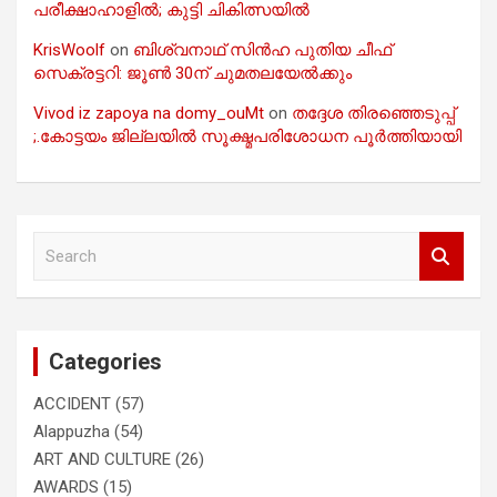
പരീക്ഷാഹാളിൽ; കുട്ടി ചികിത്സയിൽ
KrisWoolf
on
ബിശ്വനാഥ് സിൻഹ പുതിയ ചീഫ്
സെക്രട്ടറി: ജൂൺ 30ന് ചുമതലയേൽക്കും
Vivod iz zapoya na domy_ouMt
on
തദ്ദേശ തിരഞ്ഞെടുപ്പ്
;.കോട്ടയം ജില്ലയിൽ സൂക്ഷ്മപരിശോധന പൂർത്തിയായി
S
e
a
r
c
Categories
h
ACCIDENT
(57)
Alappuzha
(54)
ART AND CULTURE
(26)
AWARDS
(15)