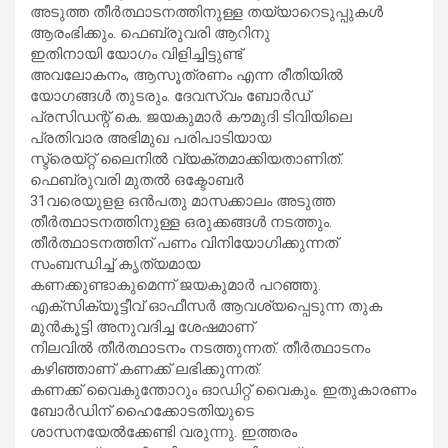
അടുത്ത തീർത്ഥാടനത്തിനുള്ള തയ്യാറെടുപ്പുകൾ
ആരംഭിക്കും. ഫെബ്രുവരി ആറിനു
ഇതിനായി യോഗം വിളിച്ചിട്ടുണ്ട്
അവലോകനം, ആസൂത്രണം എന്ന രീതിയിൽ
യോഗങ്ങൾ തുടരും. ദേവസ്വം ബോർഡ്
പ്രസിഡന്റ് കെ. ജയകുമാർ കൗമുദി ടിവിയിലെ
പ്രതിവാര അഭിമുഖ പരിപാടിയായ
സ്ട്രെയ്റ്റ് ലൈനിൽ വ്യക്തമാക്കിയതാണിത്.
ഫെബ്രുവരി മുതൽ ഒക്ടോബർ
31വരെയുളള ഒൻപതു മാസക്കാലം അടുത്ത
തീർത്ഥാടനത്തിനുള്ള ഒരുക്കങ്ങൾ നടത്തും.
തീർത്ഥാടനത്തിന് പണം വിനിയോഗിക്കുന്നത്
സംബന്ധിച്ച് കൃത്യമായ
കണക്കുണ്ടാകുമെന്ന് ജയകുമാർ പറഞ്ഞു.
എക്സിക്യൂട്ടീവ് ഓഫീസർ ആവശ്യപ്പെടുന്ന തുക
മുൻകൂട്ടി അനുവദിച്ച ശേഷമാണ്
നിലവിൽ തീർത്ഥാടനം നടത്തുന്നത്. തീർത്ഥാടനം
കഴിഞ്ഞാണ് കണക്ക് ലഭിക്കുന്നത്.
കണക്ക് വൈകുന്തോറും ഓഡിറ്റ് വൈകും. ഇതുകാരണം
ബോർഡിന് ഹൈക്കോടതിയുടെ
ശാസനയേൽക്കേണ്ടി വരുന്നു. ഇത്തരം