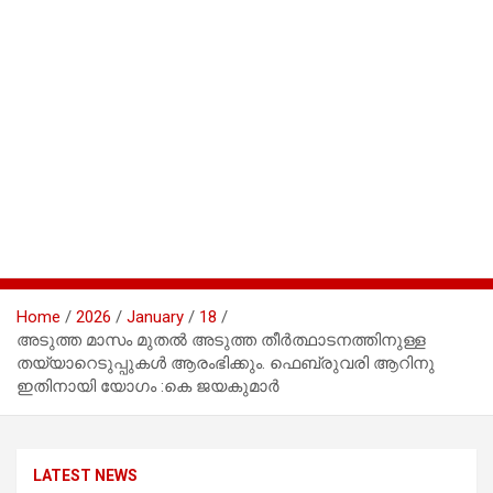
Home
2026
January
18
അടുത്ത മാസം മുതൽ അടുത്ത തീർത്ഥാടനത്തിനുള്ള
തയ്യാറെടുപ്പുകൾ ആരംഭിക്കും. ഫെബ്രുവരി ആറിനു
ഇതിനായി യോഗം :കെ ജയകുമാർ
LATEST NEWS