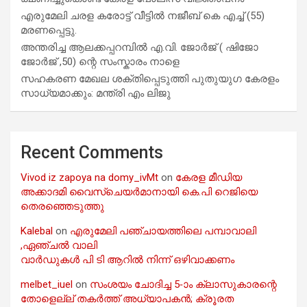
എരുമേലി ചരള കരോട്ട് വീട്ടിൽ നജീബ് കെ എച്ച് (55)
മരണപ്പെട്ടു.
അന്തരിച്ച ആ​ല​ക്ക​പ്പ​റമ്പിൽ​ എ.​വി. ജോ​ർ​ജ് ( ഷിജോ
ജോർജ് ,50) ന്റെ സംസ്കാരം നാളെ
സഹകരണ മേഖല ശക്തിപ്പെടുത്തി പുതുയുഗ കേരളം
സാധ്യമാക്കും: മന്ത്രി എം ലിജു
Recent Comments
Vivod iz zapoya na domy_ivMt
on
കേരള മീഡിയ
അക്കാദമി വൈസ്ചെയർമാനായി കെ.പി റെജിയെ
തെരഞ്ഞെടുത്തു
Kalebal
on
എരുമേലി പഞ്ചായത്തിലെ പമ്പാവാലി
,ഏഞ്ചൽ വാലി
വാർഡുകൾ പി ടി ആറിൽ നിന്ന് ഒഴിവാക്കണം
melbet_iuel
on
സംശയം ചോദിച്ച 5-ാം ക്ലാസുകാരന്റെ
തോളെല്ല് തകർത്ത് അധ്യാപകൻ; ക്രൂരത