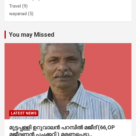
Travel
(9)
wayanad
(5)
You may Missed
LATEST NEWS
മുട്ടപ്പള്ളി ഉറുവാലൻ പറമ്പിൽ മജീദ് (66,OP
മജീദണ്ണൻ പച്ചക്കറി ) മരണപ്പെട്ടു..