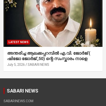
LATEST NEWS
അന്തരിച്ച ആ​ല​ക്ക​പ്പ​റമ്പിൽ​ എ.​വി. ജോ​ർ​ജ് (
ഷിജോ ജോർജ് ,50) ന്റെ സംസ്കാരം നാളെ
July 5, 2026
SABARI NEWS
SABARI NEWS
SABARINEWS.COM