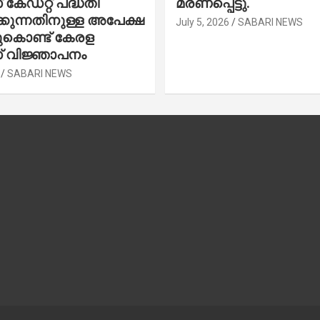
കേഡറ്റ് പദ്ധതി
മരണപ്പെട്ടു.
കുന്നതിനുള്ള അപേക്ഷ
July 5, 2026
SABARI NEWS
ചുകൊണ്ട് കേരള
 വിജ്ഞാപനം
SABARI NEWS