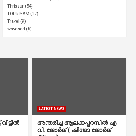
Thrissur
(54)
TOURISAM
(17)
Travel
(9)
wayanad
(5)
LATEST NEWS
വീട്ടിൽ
അന്തരിച്ച ആ​ല​ക്ക​പ്പ​റമ്പിൽ​ എ.​
വി. ജോ​ർ​ജ് ( ഷിജോ ജോർജ്