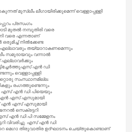
ത് മുസ്ലീം ലീഗായിരിക്കുമെന്ന് വെള്ളാപ്പള്ളി
പ്പുറം പ്രസംഗം
യാടി മുതൽ നമ്പൂതിരി വരെ
ാണി വരെ എന്നതാണ്
ുമിച്ച് നിൽക്കേണ്ട
ൻ എല്ലാവരും തയ്യാറാകണമെന്നും
്ലീം സമുദായവും വന്നാൽ
ന് എല്ലാവർക്കും
ടിച്ചേർത്തുഎസ് എൻ ഡി
ന്നും വെള്ളാപ്പള്ളി
റ്റൊരു സംസ്ഥാനമില്ല.
ും രംഗത്തുണ്ടെന്നും
യും എസ് എൻ ഡി പിയെയും
ഇനി എൻ എസ് എസുമായി
ിച്ച് എൻ എസ് എസുമായി
 ജനറൽ സെക്രട്ടറി
 എസ് എൻ ഡി പി സമ്മേളനം
റി വിവരിച്ചു. എസ് എൻ ഡി
െ മെഗാ തിരുവാതിര ഉദ്ഘാടനം ചെയ്തുകൊണ്ടാണ്