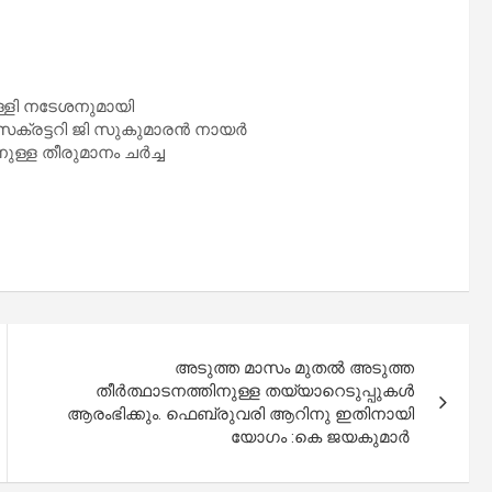
്ളി നടേശനുമായി
െക്രട്ടറി ജി സുകുമാരൻ നായർ
ുള്ള തീരുമാനം ചർച്ച
അടുത്ത മാസം മുതൽ അടുത്ത
തീർത്ഥാടനത്തിനുള്ള തയ്യാറെടുപ്പുകൾ
ആരംഭിക്കും. ഫെബ്രുവരി ആറിനു ഇതിനായി
യോഗം :കെ ജയകുമാർ