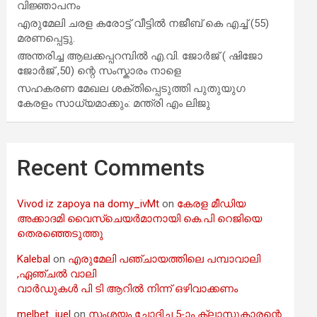
വിജ്ഞാപനം
എരുമേലി ചരള കരോട്ട് വീട്ടിൽ നജീബ് കെ എച്ച് (55)
മരണപ്പെട്ടു.
അന്തരിച്ച ആ​ല​ക്ക​പ്പ​റമ്പിൽ​ എ.​വി. ജോ​ർ​ജ് ( ഷിജോ
ജോർജ് ,50) ന്റെ സംസ്കാരം നാളെ
സഹകരണ മേഖല ശക്തിപ്പെടുത്തി പുതുയുഗ
കേരളം സാധ്യമാക്കും: മന്ത്രി എം ലിജു
Recent Comments
Vivod iz zapoya na domy_ivMt
on
കേരള മീഡിയ
അക്കാദമി വൈസ്ചെയർമാനായി കെ.പി റെജിയെ
തെരഞ്ഞെടുത്തു
Kalebal
on
എരുമേലി പഞ്ചായത്തിലെ പമ്പാവാലി
,ഏഞ്ചൽ വാലി
വാർഡുകൾ പി ടി ആറിൽ നിന്ന് ഒഴിവാക്കണം
melbet_iuel
on
സംശയം ചോദിച്ച 5-ാം ക്ലാസുകാരന്റെ