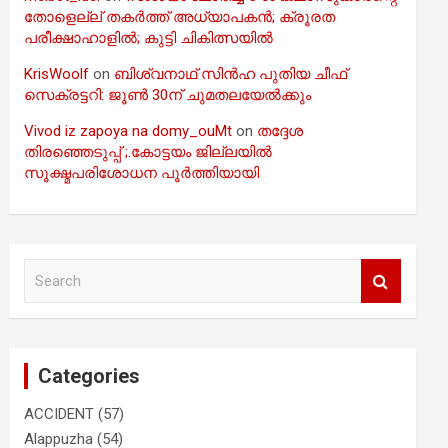
തോളെല്ല് തകർത്ത് അധ്യാപകൻ; ക്രൂരത
പരീക്ഷാഹാളിൽ; കുട്ടി ചികിത്സയിൽ
KrisWoolf
on
ബിശ്വനാഥ് സിൻഹ പുതിയ ചീഫ്
സെക്രട്ടറി: ജൂൺ 30ന് ചുമതലയേൽക്കും
Vivod iz zapoya na domy_ouMt
on
തദ്ദേശ
തിരഞ്ഞെടുപ്പ് ;.കോട്ടയം ജില്ലയിൽ
സൂക്ഷ്മപരിശോധന പൂർത്തിയായി
S
e
a
r
c
Categories
h
ACCIDENT
(57)
Alappuzha
(54)