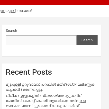
ളാപ്പള്ളി നടേശൻ
Search
Search
Recent Posts
മുട്ടപ്പള്ളി ഉറുവാലൻ പറമ്പിൽ മജീദ് (66,OP മജീദണ്ണൻ
പച്ചക്കറി ) മരണപ്പെട്ടു..
വിവിധ സ്കൂളുകളില്‍ സ്വയാശ്രയ സ്റ്റുഡന്‍റ്
പോലീസ് കേഡറ്റ് പദ്ധതി ആരംഭിക്കുന്നതിനുള്ള
അപേക്ഷ ക്ഷണിച്ചുകൊണ്ട് കേരള പോലീസ്