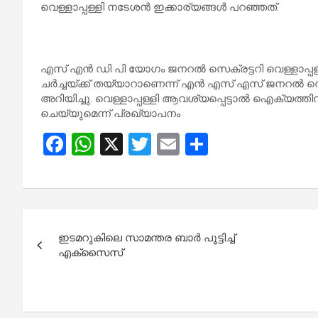
വെള്ളാപ്പള്ളി നടേശൻ ഇക്കാര്യങ്ങൾ പറഞ്ഞത്.
എസ് എൻ ഡി പി യോഗം ജനറൽ സെക്രട്ടറി വെള്ളാപ്പള
ചർച്ചയ്ക്ക് തയ്യാറാണെന്ന് എൻ എസ് എസ് ജനറൽ സ
അറിയിച്ചു. വെള്ളാപ്പള്ളി ആവശ്യപ്പെട്ടാൽ ഐക്യത്തിന
ചെയ്യുമെന്ന് പ്രഖ്യാപനം
F
W
X
T
E
S
a
h
wi
m
h
ce
at
tt
ail
ar
b
s
er
e
Post
o
A
ഇടമറുകിലെ സാമന്തര ബാർ പൂട്ടിച്ച്
navigation
o
p
എക്സൈസ്
k
p