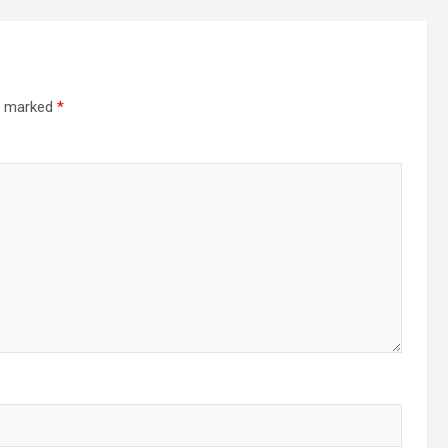
re marked
*