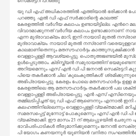
സെക്രട്ടറി പറഞ്ഞു
യു ഡി എഫ് അധികാരത്തിൽ എത്തിയാൽ ഭരിക്കാൻ പോകുന്ന
പറഞ്ഞു. എൽ ഡി എഫ് സർക്കാരിന്റെ കാലത്ത്
കേരളത്തിൽ വർഗീയ കലാപം ഉണ്ടായിട്ടില്ല. എന്‍റെ മല
വിവാദമാക്കുന്നത് വർഗീയ കലാപം ഉണ്ടാക്കാനാണ്. നാ
എന്ന മുദ്രാവാക്യം മാറി, ഇനി നായാടി മുതൽ നസ്ര
മുദ്രാവാക്യം. നായാടി മുതൽ നസ്രാണി വരെയുള്ളവർ ഒര
കാലമാണിതെന്നും മതസൗഹാർദ്ദം കാത്തുസൂക്ഷിക്കാ
വെള്ളാപ്പള്ളി ആവശ്യപ്പെട്ടു. പൊതുഅജണ്ടയിൽ മുസ
ഉൾപ്പെടുത്താം. ക്രിസ്ത്യൻ സമുദായത്തിന് ഭയമുണ്ടെന്
അറിയമെന്നും എസ് എൻ ഡി പി ജനറൽ സെക്രട്ടറി കൂട്
പിയെ തകർക്കാൻ ചില ‘കുലംകുത്തികൾ’ ശ്രമിക്കുന്നുണ്ടെ
അഭിപ്രായപ്പെട്ടു. കേരളം പോലെ മതസൗഹാർദ്ദം ഉള്ള മ
കേരളത്തിലെ ആ മതസൗഹാർദ്ദം തകർക്കാൻ പല ശക്തികള
വെള്ളാപ്പള്ളി അഭിപ്രായപ്പെട്ടു. എൻ എസ് എസിനെ
തമ്മിലടിപ്പിച്ചത് യു ഡി എഫ് ആണെന്നും എന്നാൽ 
കലഹത്തിനില്ലെന്നും വെള്ളാപ്പള്ളി വ്യക്തമാക്കി. മറ
സമരസപ്പെട്ട് മുന്നോട്ട് പോകുമെന്നും എസ് എൻ ഡി പി
വ്യക്തമാക്കി. ഈ മാസം 21 ന് ആലപ്പുഴയിൽ ചേരുന്ന
ഭാവിപരിപാടികൾ തീരുമാനിക്കുമെന്നും ജനറൽ സെക്രട്ട
പി യോഗം കണയന്നൂർ യൂണിയൻ വനിതാ സംഘത്തിന്‍റ