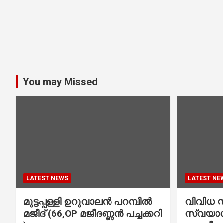
You may Missed
LATEST NEWS
LATEST NE
മുട്ടപ്പള്ളി ഉറുവാലൻ പറമ്പിൽ
വിവിധ സ്
മജീദ് (66,OP മജീദണ്ണൻ പച്ചക്കറി
സ്വയാശ്