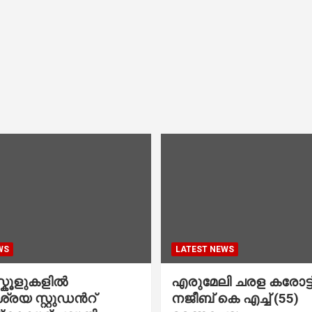
WS
LATEST NEWS
കൂളുകളില്‍
എരുമേലി ചരള കരോട്ട് 
രയ സ്റ്റുഡന്‍റ്
നജീബ് കെ എച്ച് (55)