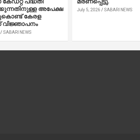
കേഡറ്റ് പദ്ധതി
മരണപ്പെട്ടു.
കുന്നതിനുള്ള അപേക്ഷ
July 5, 2026
SABARI NEWS
ചുകൊണ്ട് കേരള
 വിജ്ഞാപനം
SABARI NEWS