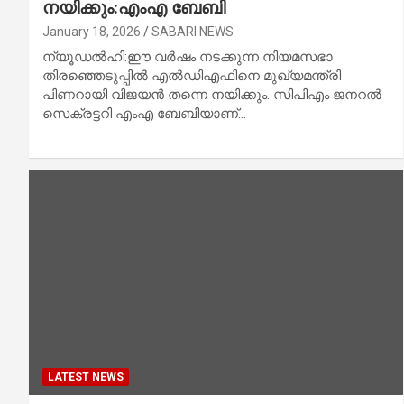
നയിക്കും:എംഎ ബേബി
January 18, 2026
SABARI NEWS
ന്യൂഡല്‍ഹി:ഈ വര്‍ഷം നടക്കുന്ന നിയമസഭാ
തിരഞ്ഞെടുപ്പില്‍ എല്‍ഡിഎഫിനെ മുഖ്യമന്ത്രി
പിണറായി വിജയന്‍ തന്നെ നയിക്കും. സിപിഎം ജനറല്‍
സെക്രട്ടറി എംഎ ബേബിയാണ്…
LATEST NEWS