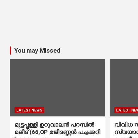
You may Missed
LATEST NEWS
LATEST NE
മുട്ടപ്പള്ളി ഉറുവാലൻ പറമ്പിൽ
വിവിധ സ്
മജീദ് (66,OP മജീദണ്ണൻ പച്ചക്കറി
സ്വയാശ്