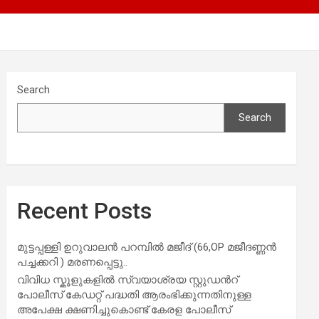
Search
Search
Recent Posts
മുട്ടപ്പള്ളി ഉറുവാലൻ പറമ്പിൽ മജീദ് (66,OP മജീദണ്ണൻ
പച്ചക്കറി ) മരണപ്പെട്ടു..
വിവിധ സ്കൂളുകളില്‍ സ്വയാശ്രയ സ്റ്റുഡന്‍റ്
പോലീസ് കേഡറ്റ് പദ്ധതി ആരംഭിക്കുന്നതിനുള്ള
അപേക്ഷ ക്ഷണിച്ചുകൊണ്ട് കേരള പോലീസ്