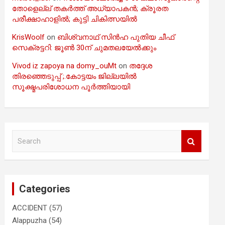
തോളെല്ല് തകർത്ത് അധ്യാപകൻ; ക്രൂരത
പരീക്ഷാഹാളിൽ; കുട്ടി ചികിത്സയിൽ
KrisWoolf
on
ബിശ്വനാഥ് സിൻഹ പുതിയ ചീഫ്
സെക്രട്ടറി: ജൂൺ 30ന് ചുമതലയേൽക്കും
Vivod iz zapoya na domy_ouMt
on
തദ്ദേശ
തിരഞ്ഞെടുപ്പ് ;.കോട്ടയം ജില്ലയിൽ
സൂക്ഷ്മപരിശോധന പൂർത്തിയായി
S
e
a
r
c
Categories
h
ACCIDENT
(57)
Alappuzha
(54)