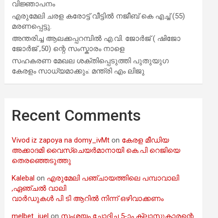
വിജ്ഞാപനം
എരുമേലി ചരള കരോട്ട് വീട്ടിൽ നജീബ് കെ എച്ച് (55)
മരണപ്പെട്ടു.
അന്തരിച്ച ആ​ല​ക്ക​പ്പ​റമ്പിൽ​ എ.​വി. ജോ​ർ​ജ് ( ഷിജോ
ജോർജ് ,50) ന്റെ സംസ്കാരം നാളെ
സഹകരണ മേഖല ശക്തിപ്പെടുത്തി പുതുയുഗ
കേരളം സാധ്യമാക്കും: മന്ത്രി എം ലിജു
Recent Comments
Vivod iz zapoya na domy_ivMt
on
കേരള മീഡിയ
അക്കാദമി വൈസ്ചെയർമാനായി കെ.പി റെജിയെ
തെരഞ്ഞെടുത്തു
Kalebal
on
എരുമേലി പഞ്ചായത്തിലെ പമ്പാവാലി
,ഏഞ്ചൽ വാലി
വാർഡുകൾ പി ടി ആറിൽ നിന്ന് ഒഴിവാക്കണം
melbet_iuel
on
സംശയം ചോദിച്ച 5-ാം ക്ലാസുകാരന്റെ