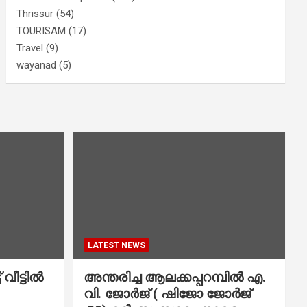
Thrissur
(54)
TOURISAM
(17)
Travel
(9)
wayanad
(5)
LATEST NEWS
വീട്ടിൽ
അന്തരിച്ച ആ​ല​ക്ക​പ്പ​റമ്പിൽ​ എ.​
വി. ജോ​ർ​ജ് ( ഷിജോ ജോർജ്