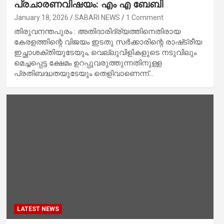
പ്രചാരണവിഷയം: എം എ ബേബി
January 18, 2026
SABARI NEWS
1 Comment
തിരുവനന്തപുരം : അതിദാരിദ്ര്യത്തിനെതിരായ
കേരളത്തിന്റെ വിജയം ഇടതു സര്‍ക്കാരിന്റെ രാഷ്‌ട്രീയ
ഇച്ഛാശക്തിയുടേയും, വെല്ലുവിളികളുടെ നടുവിലും
മെച്ചപ്പെട്ട ക്ഷേമം ഉറപ്പുവരുത്തുന്നതിനുള്ള
പ്രതിബദ്ധതയുടേയും തെളിവാണെന്ന്…
LATEST NEWS