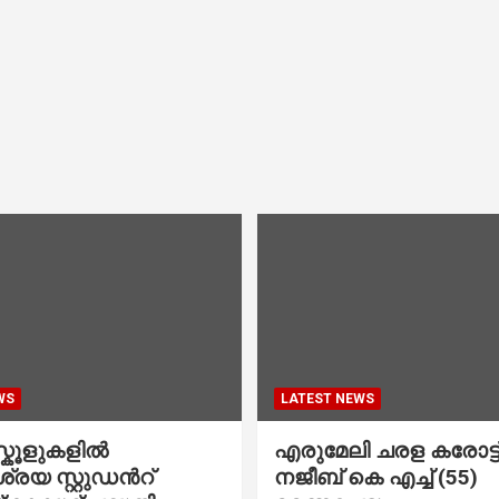
WS
LATEST NEWS
കൂളുകളില്‍
എരുമേലി ചരള കരോട്ട് 
രയ സ്റ്റുഡന്‍റ്
നജീബ് കെ എച്ച് (55)