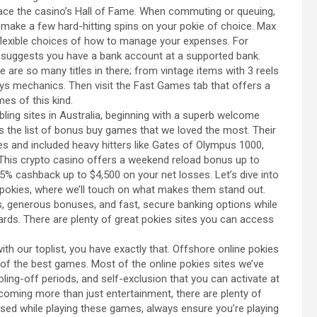
ce the casino’s Hall of Fame. When commuting or queuing,
 make a few hard-hitting spins on your pokie of choice. Max
ou flexible choices of how to manage your expenses. For
t suggests you have a bank account at a supported bank.
e are so many titles in there; from vintage items with 3 reels
s mechanics. Then visit the Fast Games tab that offers a
es of this kind.
ling sites in Australia, beginning with a superb welcome
s the list of bonus buy games that we loved the most. Their
s and included heavy hitters like Gates of Olympus 1000,
This crypto casino offers a weekend reload bonus up to
15% cashback up to $4,500 on your net losses. Let’s dive into
 pokies, where we’ll touch on what makes them stand out.
es, generous bonuses, and fast, secure banking options while
dards. There are plenty of great pokies sites you can access
with our toplist, you have exactly that. Offshore online pokies
 of the best games. Most of the online pokies sites we’ve
ling-off periods, and self-exclusion that you can activate at
becoming more than just entertainment, there are plenty of
ssed while playing these games, always ensure you’re playing