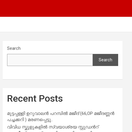
Search
Search
Recent Posts
മുട്ടപ്പള്ളി ഉറുവാലൻ പറമ്പിൽ മജീദ് (66,OP മജീദണ്ണൻ
പച്ചക്കറി ) മരണപ്പെട്ടു..
വിവിധ സ്കൂളുകളില്‍ സ്വയാശ്രയ സ്റ്റുഡന്‍റ്