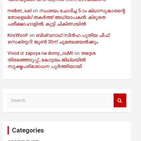
melbet_iuel
on
സംശയം ചോദിച്ച 5-ാം ക്ലാസുകാരന്റെ
തോളെല്ല് തകർത്ത് അധ്യാപകൻ; ക്രൂരത
പരീക്ഷാഹാളിൽ; കുട്ടി ചികിത്സയിൽ
KrisWoolf
on
ബിശ്വനാഥ് സിൻഹ പുതിയ ചീഫ്
സെക്രട്ടറി: ജൂൺ 30ന് ചുമതലയേൽക്കും
Vivod iz zapoya na domy_ouMt
on
തദ്ദേശ
തിരഞ്ഞെടുപ്പ് ;.കോട്ടയം ജില്ലയിൽ
സൂക്ഷ്മപരിശോധന പൂർത്തിയായി
S
e
a
r
c
Categories
h