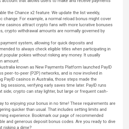
nk account that allows users to make and receive payments
able the Chance x2 feature. We update the list weekly,
tic change. For example, a normal reload bonus might cover
me casinos attract crypto fans with more lucrative bonuses
ss, crypto withdrawal amounts are normally governed by
e payment system, allowing for quick deposits and
mended to always check eligible titles when participating in
t popular pokies without risking any money. It usually
ain amount.
 Australia known as New Payments Platform launched PayID
 peer-to-peer (P2P) networks, and is now involved in
ing PayID casinos in Australia, those steps made the
ig sessions, verifying early saves time later. PayID runs
t side; crypto can stay lighter, but large or frequent cash-
way to enjoying your bonus in no time! These requirements are
ing quicker than usual. That includes setting limits and
gaming experience. Bookmark our page of recommended
able and generous deposit bonus codes. Are you ready to dive
ut risking a dime?