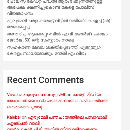
പോലീസ് കേഡറ്റ് പദ്ധതി ആരംഭിക്കുന്നതിനുള്ള
അപേക്ഷ ക്ഷണിച്ചുകൊണ്ട് കേരള പോലീസ്
വിജ്ഞാപനം
എരുമേലി ചരള കരോട്ട് വീട്ടിൽ നജീബ് കെ എച്ച് (55)
മരണപ്പെട്ടു.
അന്തരിച്ച ആ​ല​ക്ക​പ്പ​റമ്പിൽ​ എ.​വി. ജോ​ർ​ജ് ( ഷിജോ
ജോർജ് ,50) ന്റെ സംസ്കാരം നാളെ
സഹകരണ മേഖല ശക്തിപ്പെടുത്തി പുതുയുഗ
കേരളം സാധ്യമാക്കും: മന്ത്രി എം ലിജു
Recent Comments
Vivod iz zapoya na domy_ivMt
on
കേരള മീഡിയ
അക്കാദമി വൈസ്ചെയർമാനായി കെ.പി റെജിയെ
തെരഞ്ഞെടുത്തു
Kalebal
on
എരുമേലി പഞ്ചായത്തിലെ പമ്പാവാലി
,ഏഞ്ചൽ വാലി
വാർഡുകൾ പി ടി ആറിൽ നിന്ന് ഒഴിവാക്കണം