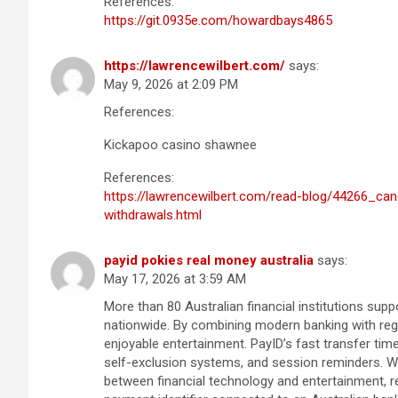
References:
https://git.0935e.com/howardbays4865
https://lawrencewilbert.com/
says:
May 9, 2026 at 2:09 PM
References:
Kickapoo casino shawnee
References:
https://lawrencewilbert.com/read-blog/44266_ca
withdrawals.html
payid pokies real money australia
says:
May 17, 2026 at 3:59 AM
More than 80 Australian financial institutions sup
nationwide. By combining modern banking with re
enjoyable entertainment. PayID’s fast transfer ti
self-exclusion systems, and session reminders. Whe
between financial technology and entertainment, red