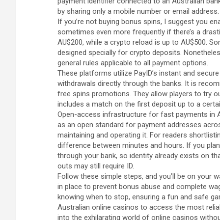
payment identifier connected to an Australian ba
by sharing only a mobile number or email address.
If you’re not buying bonus spins, I suggest you en
sometimes even more frequently if there’s a dras
AU$200, while a crypto reload is up to AU$500. So
designed specially for crypto deposits. Nonethele
general rules applicable to all payment options.
These platforms utilize PayID’s instant and secur
withdrawals directly through the banks. It is recom
free spins promotions. They allow players to try ou
includes a match on the first deposit up to a cert
Open-access infrastructure for fast payments in
as an open standard for payment addresses across
maintaining and operating it. For readers shortlist
difference between minutes and hours. If you plan b
through your bank, so identity already exists on tha
outs may still require ID.
Follow these simple steps, and you’ll be on your 
in place to prevent bonus abuse and complete wager
knowing when to stop, ensuring a fun and safe 
Australian online casinos to access the most reli
into the exhilarating world of online casinos witho