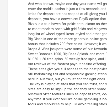
And who knows, maybe one day your name will gra
enter the mobile casino in just a few seconds and
limits for deposit are not capped at all, giving y
deposits, you have a convenient PayID option tha
Bizzo is a true haven for pokie enthusiasts as ther
to most modern ones with grid fields and Megaway
long list of wheel-typed, keno-styled and other gam
Big Clash is one of the more generous online gamb
bonus that includes 200 free spins. However, it wa
Drops & Wins jackpots were some of our favourite
Sweet Bonanza 1000, Big Bass Splash, and more. 
$1,050 + 50 free spins, 50 weekly free spins, and 
our reviews of the fastest payout casino offering
These sites give you full access to the best poki
still maintaining fair and responsible gaming stan
here in Australia, but you must find the right ones.
The key is playing at sites that you can trust, and 
sites are easy to sign up for, and they offer some
reviewed offer features such as deposit limits, coo
any time. If you ever feel like online gambling is 
tools and resources to help. To avoid feeling stre