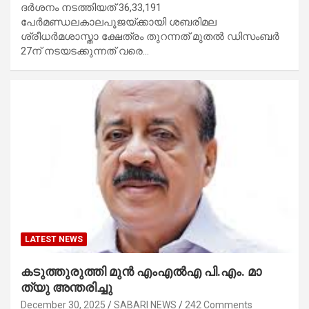
ദർശനം നടത്തിയത് 36,33,191
പേർമണ്ഡലകാലപൂജയ്ക്കായി ശബരിമല
ശ്രീധർമശാസ്താ ക്ഷേത്രം തുറന്നത് മുതൽ ഡിസംബർ
27ന് നടയടക്കുന്നത് വരെ…
LATEST NEWS
ക​ടു​ത്തു​രു​ത്തി മു​ൻ‌ എം​എ​ൽ​എ പി.​എം. മാ​
ത്യു അ​ന്ത​രി​ച്ചു
December 30, 2025
SABARI NEWS
242 Comments