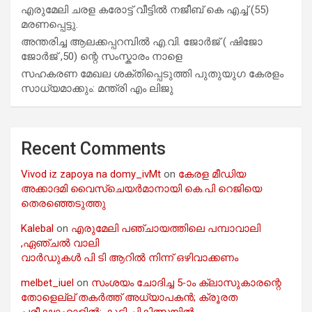
എരുമേലി ചരള കരോട്ട് വീട്ടിൽ നജീബ് കെ എച്ച് (55)
മരണപ്പെട്ടു.
അന്തരിച്ച ആ​ല​ക്ക​പ്പ​റമ്പിൽ​ എ.​വി. ജോ​ർ​ജ് ( ഷിജോ
ജോർജ് ,50) ന്റെ സംസ്കാരം നാളെ
സഹകരണ മേഖല ശക്തിപ്പെടുത്തി പുതുയുഗ കേരളം
സാധ്യമാക്കും: മന്ത്രി എം ലിജു
Recent Comments
Vivod iz zapoya na domy_ivMt
on
കേരള മീഡിയ
അക്കാദമി വൈസ്ചെയർമാനായി കെ.പി റെജിയെ
തെരഞ്ഞെടുത്തു
Kalebal
on
എരുമേലി പഞ്ചായത്തിലെ പമ്പാവാലി
,ഏഞ്ചൽ വാലി
വാർഡുകൾ പി ടി ആറിൽ നിന്ന് ഒഴിവാക്കണം
melbet_iuel
on
സംശയം ചോദിച്ച 5-ാം ക്ലാസുകാരന്റെ
തോളെല്ല് തകർത്ത് അധ്യാപകൻ; ക്രൂരത