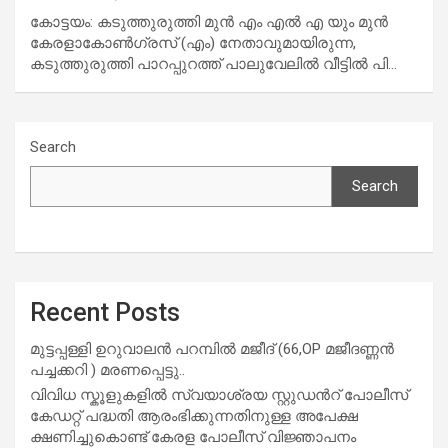
കോ​ട്ട​യം: കടുത്തുരുത്തി മുൻ എം എൽ എ യും മുൻ
കേരളാകോൺഗ്രസ് (എം) നേതാവുമായിരുന്ന,
കടുത്തുരുത്തി പാറപ്പുറത്ത് പാലുവേലിൽ വീട്ടിൽ പി…
Search
Search
Recent Posts
മുട്ടപ്പള്ളി ഉറുവാലൻ പറമ്പിൽ മജീദ് (66,OP മജീദണ്ണൻ
പച്ചക്കറി ) മരണപ്പെട്ടു..
വിവിധ സ്കൂളുകളില്‍ സ്വയാശ്രയ സ്റ്റുഡന്‍റ് പോലീസ്
കേഡറ്റ് പദ്ധതി ആരംഭിക്കുന്നതിനുള്ള അപേക്ഷ
ക്ഷണിച്ചുകൊണ്ട് കേരള പോലീസ് വിജ്ഞാപനം