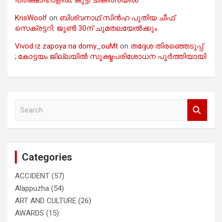
പരീക്ഷാഹാളിൽ; കുട്ടി ചികിത്സയിൽ
KrisWoolf
on
ബിശ്വനാഥ് സിൻഹ പുതിയ ചീഫ്
സെക്രട്ടറി: ജൂൺ 30ന് ചുമതലയേൽക്കും
Vivod iz zapoya na domy_ouMt
on
തദ്ദേശ തിരഞ്ഞെടുപ്പ്
;.കോട്ടയം ജില്ലയിൽ സൂക്ഷ്മപരിശോധന പൂർത്തിയായി
S
e
a
r
c
Categories
h
ACCIDENT
(57)
Alappuzha
(54)
ART AND CULTURE
(26)
AWARDS
(15)