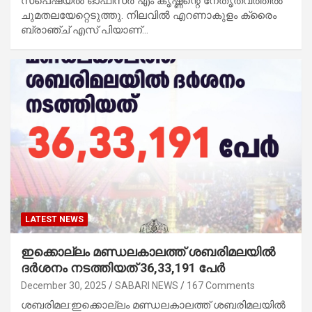
സ്പെഷ്യൽ ഓഫീസർ എം കൃഷ്ണന്റെ നേതൃത്വത്തിൽ
ചുമതലയേറ്റെടുത്തു. നിലവിൽ എറണാകുളം ക്രൈം
ബ്രാഞ്ച് എസ് പിയാണ്…
LATEST NEWS
ഇക്കൊല്ലം മണ്ഡലകാലത്ത് ശബരിമലയിൽ
ദർശനം നടത്തിയത് 36,33,191 പേർ
December 30, 2025
SABARI NEWS
167 Comments
ശബരിമല:ഇക്കൊല്ലം മണ്ഡലകാലത്ത് ശബരിമലയിൽ