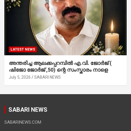
LATEST NEWS
അന്തരിച്ച ആ​ല​ക്ക​പ്പ​റമ്പിൽ​ എ.​വി. ജോ​ർ​ജ് (
ഷിജോ ജോർജ് ,50) ന്റെ സംസ്കാരം നാളെ
July 5, 2026
SABARI NEWS
SABARI NEWS
SABARINEWS.COM