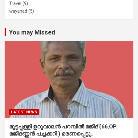
Travel
(9)
wayanad
(5)
You may Missed
LATEST NEWS
മുട്ടപ്പള്ളി ഉറുവാലൻ പറമ്പിൽ മജീദ് (66,OP
മജീദണ്ണൻ പച്ചക്കറി ) മരണപ്പെട്ടു..