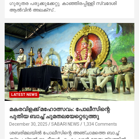
ഗുരുതര പരുക്കുക്കേറ്റു. കാഞ്ഞിരപ്പിള്ളി സ്വദേശി
ആൽവിൻ അലക്സ്…
LATEST NEWS
മകരവിളക്ക് മഹോത്സവം: പോലീസിന്റെ
പുതിയ ബാച്ച് ചുമതലയേറ്റെടുത്തു
December 30, 2025
SABARI NEWS
1,334 Comments
ശബരിമലയിൽ പോലീസിന്റെ അഞ്ചാമത്തെ ബാച്ച്