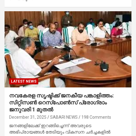
LATEST NEWS
നവകേരള സൃഷ്ടിക്ക് ജനകീയ പങ്കാളിത്തം:
സിറ്റിസൺ റെസ്‌പോൺസ് പ്രോഗ്രാം
ജനുവരി 1 മുതൽ
December 31, 2025
SABARI NEWS
198 Comments
ജനങ്ങളിലേക്ക് ഇറങ്ങിച്ചെന്ന് അവരുടെ
അഭിപ്രായങ്ങൾ തേടിയും വികസന ചർച്ചകളിൽ