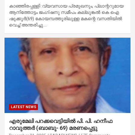
കാഞ്ഞിരപ്പള്ളി :വ്യവസായ പ്രമുഖനും, പ്ലാന്ററുമായ
ആനിത്തോട്ടം ജംഗ്ഷനു സമീപം കല്ലുങ്കൽ കെ ഐ
ഷുക്കൂർ(69) കോയമ്പത്തൂരിലുള്ള മകന്റെ വസതിയിൽ
വെച്ച് അന്തരിച്ചു.…
LATEST NEWS
എരുമേലി പറക്കവെട്ടിയിൽ പി. പി. ഹനീഫ
റാവുത്തർ (ബാബു-
69) മരണപ്പെട്ടു