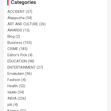
Categories
h
ACCIDENT
(57)
Alappuzha
(54)
ART AND CULTURE
(26)
AWARDS
(15)
Blog
(2)
Business
(103)
CRIME
(185)
Editor's Pick
(4)
EDUCATION
(98)
ENTERTAINMENT
(27)
Ernakulam
(96)
Fashion
(4)
Health
(52)
Idukki
(54)
INDIA
(226)
job
(4)
Kannur
(51)