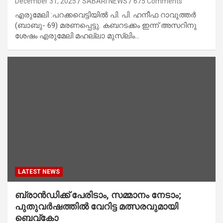
December 31, 2025
SABARI NEWS
675 Comments
എരുമേലി :പറക്കവെട്ടിയിൽ പി. പി. ഹനീഫ റാവുത്തർ
(ബാബു- 69) മരണപ്പെട്ടു. കബറടക്കം ഇന്ന് അസറിനു
ശേഷം എരുമേലി മഹല്ലാ മുസ്ലിം…
LATEST NEWS
ബ്രാൻഡിക്ക് പേരിടാം, സമ്മാനം നേടാം;
പുതുവർഷത്തിൽ വേറിട്ട മത്സരവുമായി
ബെവ്‌കോ