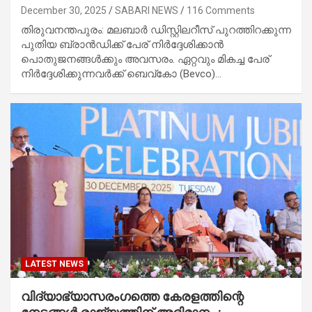
December 30, 2025
SABARI NEWS
116 Comments
തിരുവനന്തപുരം: മലബാർ ഡിസ്റ്റിലറീസ് പുറത്തിറക്കുന്ന
പുതിയ ബ്രാൻഡിക്ക് പേര് നിർദ്ദേശിക്കാൻ
പൊതുജനങ്ങൾക്കും അവസരം. ഏറ്റവും മികച്ച പേര്
നിർദ്ദേശിക്കുന്നവർക്ക് ബെവ്‌കോ (Bevco)…
LATEST NEWS
വിദ്യാഭ്യാസരംഗത്തെ കേരളത്തിന്റെ