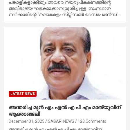
പങ്കാളികളാക്കിയും അവരെ നയരൂപീകരണത്തിന്റെ
അവിഭാജ്യ ഘടകമാക്കാനുദ്ദേശിച്ചുള്ള സംസ്ഥാന
സർക്കാരിന്റെ ‘നവകേരളം സിറ്റിസൺ റെസ്‌പോൺസ്…
LATEST NEWS
അന്തരിച്ച മുൻ എം എൽ എ പി എം മാത്യുവിന്
ആദരാഞ്ജലി
December 31, 2025
SABARI NEWS
123 Comments
അന്തരിച്ച മുൻ എം.എൽ.എ പി.എം മാത്യുവിന്