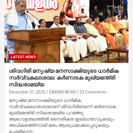
LATEST NEWS
ശിവഗിരി മനുഷ്യ മനസാക്ഷിയുടെ ധാർമിക
സർവ്വകലാശാല: കർണാടക മുഖ്യമന്ത്രി
സിദ്ധരാമയ്യ
December 31, 2025
SABARI NEWS
33 Comments
മനുഷ്യ മനസാക്ഷിയുടെ ധാർമിക
സർവ്വകലാശാലയാണ് ശിവഗിരിയെന്ന് കർണാടക
മുഖ്യമന്ത്രി സിദ്ധരാമയ്യ പറഞ്ഞു.
ആഗോളതലത്തിൽ നൈതികത ഇല്ലാതാവുകയും
അധികരത്തിനായി മതം ആയുധമാക്കപ്പെടുകയും
ചെയ്യുന്ന…