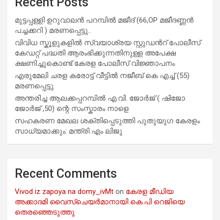
Recent Posts
മുട്ടപ്പള്ളി ഉറുവാലൻ പറമ്പിൽ മജീദ് (66,OP മജീദണ്ണൻ
പച്ചക്കറി ) മരണപ്പെട്ടു..
വിവിധ സ്കൂളുകളില്‍ സ്വയാശ്രയ സ്റ്റുഡന്‍റ് പോലീസ്
കേഡറ്റ് പദ്ധതി ആരംഭിക്കുന്നതിനുള്ള അപേക്ഷ
ക്ഷണിച്ചുകൊണ്ട് കേരള പോലീസ് വിജ്ഞാപനം
എരുമേലി ചരള കരോട്ട് വീട്ടിൽ നജീബ് കെ എച്ച് (55)
മരണപ്പെട്ടു.
അന്തരിച്ച ആ​ല​ക്ക​പ്പ​റമ്പിൽ​ എ.​വി. ജോ​ർ​ജ് ( ഷിജോ
ജോർജ് ,50) ന്റെ സംസ്കാരം നാളെ
സഹകരണ മേഖല ശക്തിപ്പെടുത്തി പുതുയുഗ കേരളം
സാധ്യമാക്കും: മന്ത്രി എം ലിജു
Recent Comments
Vivod iz zapoya na domy_ivMt
on
കേരള മീഡിയ
അക്കാദമി വൈസ്ചെയർമാനായി കെ.പി റെജിയെ
തെരഞ്ഞെടുത്തു