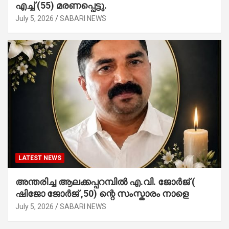
എച്ച് (55) മരണപ്പെട്ടു.
July 5, 2026
SABARI NEWS
LATEST NEWS
അന്തരിച്ച ആ​ല​ക്ക​പ്പ​റമ്പിൽ​ എ.​വി. ജോ​ർ​ജ് (
ഷിജോ ജോർജ് ,50) ന്റെ സംസ്കാരം നാളെ
July 5, 2026
SABARI NEWS