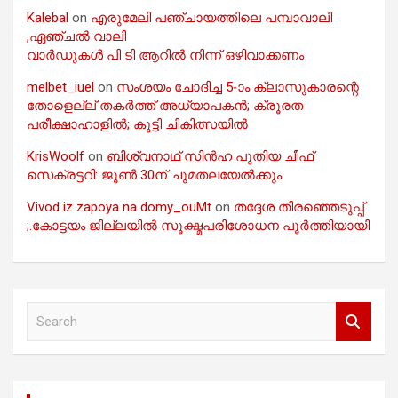
Kalebal
on
എരുമേലി പഞ്ചായത്തിലെ പമ്പാവാലി
,ഏഞ്ചൽ വാലി
വാർഡുകൾ പി ടി ആറിൽ നിന്ന് ഒഴിവാക്കണം
melbet_iuel
on
സംശയം ചോദിച്ച 5-ാം ക്ലാസുകാരന്റെ
തോളെല്ല് തകർത്ത് അധ്യാപകൻ; ക്രൂരത
പരീക്ഷാഹാളിൽ; കുട്ടി ചികിത്സയിൽ
KrisWoolf
on
ബിശ്വനാഥ് സിൻഹ പുതിയ ചീഫ്
സെക്രട്ടറി: ജൂൺ 30ന് ചുമതലയേൽക്കും
Vivod iz zapoya na domy_ouMt
on
തദ്ദേശ തിരഞ്ഞെടുപ്പ്
;.കോട്ടയം ജില്ലയിൽ സൂക്ഷ്മപരിശോധന പൂർത്തിയായി
S
e
a
r
c