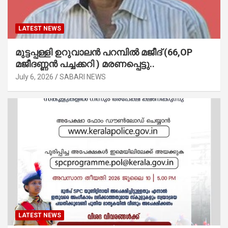
LATEST NEWS
മുട്ടപ്പള്ളി ഉറുവാലൻ പറമ്പിൽ മജീദ് (66,OP
മജീദണ്ണൻ പച്ചക്കറി ) മരണപ്പെട്ടു..
July 6, 2026
SABARI NEWS
LATEST NEWS