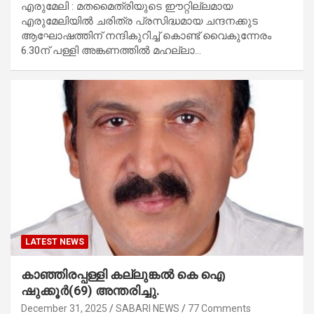
എരുമേലി : മതമൈത്രിയുടെ ഈറ്റില്ലമായ
എരുമേലിയിൽ ചരിത്ര പ്രസിദ്ധമായ ചന്ദനക്കുട
ആഘോഷത്തിന് നന്ദികുറിച്ച് കൊണ്ട് വൈകുന്നേരം
6.30ന് പള്ളി അങ്കണത്തിൽ മഹല്ലാ…
LATEST NEWS
കാഞ്ഞിരപ്പള്ളി കല്ലുങ്കൽ കെ ഐ
ഷുക്കൂർ(69) അന്തരിച്ചു.
December 31, 2025
SABARI NEWS
77 Comments