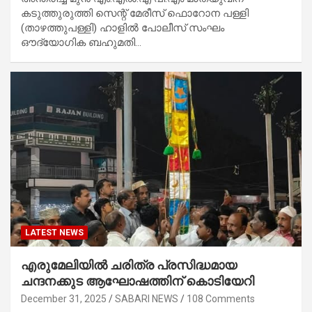
കടുത്തുരുത്തി സെന്റ് മേരീസ് ഫൊറോന പള്ളി
(താഴത്തുപള്ളി) ഹാളിൽ പോലീസ് സംഘം
ഔദ്യോഗിക ബഹുമതി…
LATEST NEWS
എരുമേലിയിൽ ചരിത്ര പ്രസിദ്ധമായ
ചന്ദനക്കുട ആഘോഷത്തിന് കൊടിയേറി
December 31, 2025
SABARI NEWS
108 Comments