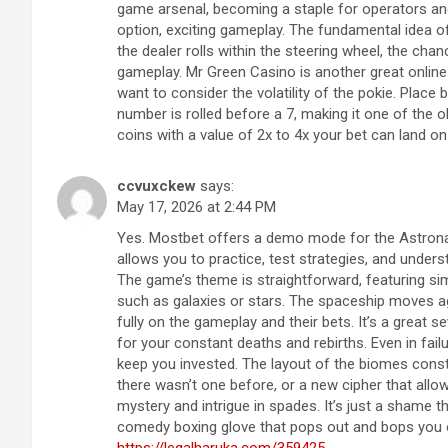
game arsenal, becoming a staple for operators an
option, exciting gameplay. The fundamental idea of 
the dealer rolls within the steering wheel, the cha
gameplay. Mr Green Casino is another great online 
want to consider the volatility of the pokie. Place
number is rolled before a 7, making it one of the ol
coins with a value of 2x to 4x your bet can land on
ccvuxckew
says:
May 17, 2026 at 2:44 PM
Yes. Mostbet offers a demo mode for the Astronau
allows you to practice, test strategies, and under
The game’s theme is straightforward, featuring sim
such as galaxies or stars. The spaceship moves 
fully on the gameplay and their bets. It’s a great se
for your constant deaths and rebirths. Even in fai
keep you invested. The layout of the biomes const
there wasn’t one before, or a new cipher that allow
mystery and intrigue in spades. It’s just a shame 
comedy boxing glove that pops out and bops you 
https://legalharuka.com/359425