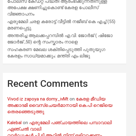
പോലീസ് കേഡറ്റ് പദ്ധതി ആരംഭിക്കുന്നതിനുള്ള
അപേക്ഷ ക്ഷണിച്ചുകൊണ്ട് കേരള പോലീസ്
വിജ്ഞാപനം
എരുമേലി ചരള കരോട്ട് വീട്ടിൽ നജീബ് കെ എച്ച് (55)
മരണപ്പെട്ടു.
അന്തരിച്ച ആ​ല​ക്ക​പ്പ​റമ്പിൽ​ എ.​വി. ജോ​ർ​ജ് ( ഷിജോ
ജോർജ് ,50) ന്റെ സംസ്കാരം നാളെ
സഹകരണ മേഖല ശക്തിപ്പെടുത്തി പുതുയുഗ
കേരളം സാധ്യമാക്കും: മന്ത്രി എം ലിജു
Recent Comments
Vivod iz zapoya na domy_ivMt
on
കേരള മീഡിയ
അക്കാദമി വൈസ്ചെയർമാനായി കെ.പി റെജിയെ
തെരഞ്ഞെടുത്തു
Kalebal
on
എരുമേലി പഞ്ചായത്തിലെ പമ്പാവാലി
,ഏഞ്ചൽ വാലി
വാർഡുകൾ പി ടി ആറിൽ നിന്ന് ഒഴിവാക്കണം