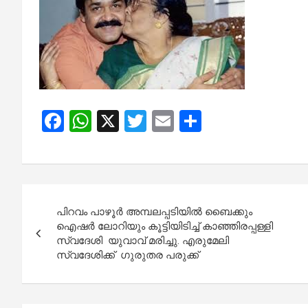
F
W
X
T
E
S
a
h
wi
m
h
ce
at
tt
ail
ar
b
s
er
e
Post
o
A
പിറവം പാഴൂർ അമ്പലപ്പടിയിൽ ബൈക്കും
navigation
o
p
ഐഷർ ലോറിയും കൂട്ടിയിടിച്ച് കാഞ്ഞിരപ്പള്ളി
സ്വദേശി യുവാവ് മരിച്ചു. എരുമേലി
k
p
സ്വദേശിക്ക് ഗുരുതര പരുക്ക്