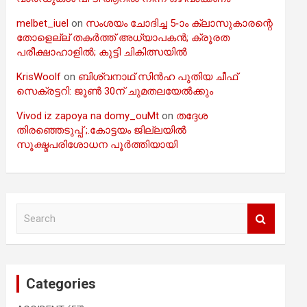
melbet_iuel
on
സംശയം ചോദിച്ച 5-ാം ക്ലാസുകാരന്റെ
തോളെല്ല് തകർത്ത് അധ്യാപകൻ; ക്രൂരത
പരീക്ഷാഹാളിൽ; കുട്ടി ചികിത്സയിൽ
KrisWoolf
on
ബിശ്വനാഥ് സിൻഹ പുതിയ ചീഫ്
സെക്രട്ടറി: ജൂൺ 30ന് ചുമതലയേൽക്കും
Vivod iz zapoya na domy_ouMt
on
തദ്ദേശ
തിരഞ്ഞെടുപ്പ് ;.കോട്ടയം ജില്ലയിൽ
സൂക്ഷ്മപരിശോധന പൂർത്തിയായി
S
e
a
r
c
Categories
h