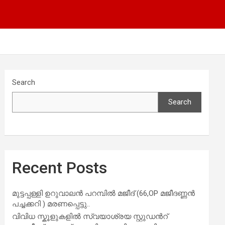
Search
Search
Recent Posts
മുട്ടപ്പള്ളി ഉറുവാലൻ പറമ്പിൽ മജീദ് (66,OP മജീദണ്ണൻ
പച്ചക്കറി ) മരണപ്പെട്ടു..
വിവിധ സ്കൂളുകളില്‍ സ്വയാശ്രയ സ്റ്റുഡന്‍റ്