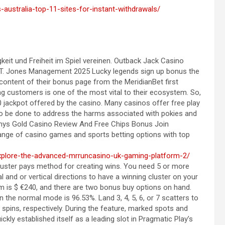
-australia-top-11-sites-for-instant-withdrawals/
eit und Freiheit im Spiel vereinen. Outback Jack Casino
T. Jones Management 2025 Lucky legends sign up bonus the
content of their bonus page from the MeridianBet first
ng customers is one of the most vital to their ecosystem. So,
0 jackpot offered by the casino. Many casinos offer free play
 to be done to address the harms associated with pokies and
mys Gold Casino Review And Free Chips Bonus Join
ange of casino games and sports betting options with top
xplore-the-advanced-mrruncasino-uk-gaming-platform-2/
cluster pays method for creating wins. You need 5 or more
 and or vertical directions to have a winning cluster on your
 is $ €240, and there are two bonus buy options on hand.
in the normal mode is 96.53%. Land 3, 4, 5, 6, or 7 scatters to
ee spins, respectively. During the feature, marked spots and
ickly established itself as a leading slot in Pragmatic Play’s