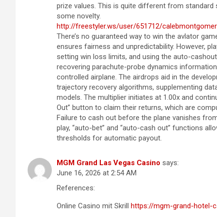
prize values. This is quite different from standard 
some novelty.
http://freestyler.ws/user/651712/calebmontgomer
There’s no guaranteed way to win the avlator gam
ensures fairness and unpredictability. However, pla
setting win loss limits, and using the auto-cashout
recovering parachute-probe dynamics information
controlled airplane. The airdrops aid in the devel
trajectory recovery algorithms, supplementing dat
models. The multiplier initiates at 1.00x and contin
Out” button to claim their returns, which are compute
Failure to cash out before the plane vanishes from 
play, “auto-bet” and “auto-cash out” functions all
thresholds for automatic payout.
MGM Grand Las Vegas Casino
says:
June 16, 2026 at 2:54 AM
References:
Online Casino mit Skrill
https://mgm-grand-hotel-ca