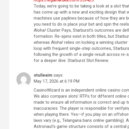
Today, we’re going to be taking a look at a slot t
has come up with a new and exciting design that wo
machines use paylines because of how they are built
you need to do is place your bet and spin the reels
Aloha! Cluster Pays, Starburst’s outcomes are defi
formation. Re-spins exist in both titles, but Starbu
whereas Aloha! relies on locking a winning cluster t
loop with frequent single-step outcomes, Starburst
following the growth of a single result across re-
for a deeper dive: Starburst Slot Review.
otulleaim
says:
May 17, 2026 at 6:19 PM
CasinoWizard is an independent online casino comp
We also compare slots’ RTPs for different online ca
made to ensure all information is correct and up to
inaccuracies. The player is responsible for verifyin
when playing there. Yes—if you play on an offshore
laws vary (e.g., Telangana bans online gambling). A
Astronaut’s game structure consists of a central 