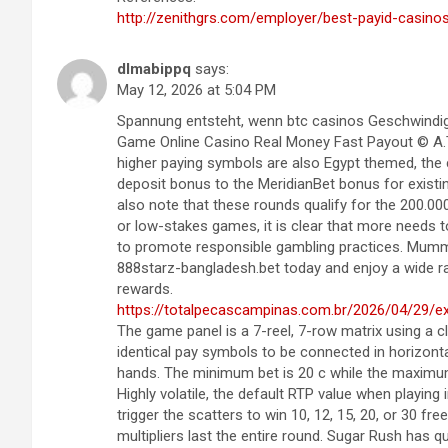
http://zenithgrs.com/employer/best-payid-casinos
dlmabippq
says:
May 12, 2026 at 5:04 PM
Spannung entsteht, wenn btc casinos Geschwindigk
Game Online Casino Real Money Fast Payout © A.
higher paying symbols are also Egypt themed, the 
deposit bonus to the MeridianBet bonus for existi
also note that these rounds qualify for the 200.00
or low-stakes games, it is clear that more needs
to promote responsible gambling practices. Mum
888starz-bangladesh.bet today and enjoy a wide r
rewards.
https://totalpecascampinas.com.br/2026/04/29/e
The game panel is a 7-reel, 7-row matrix using a 
identical pay symbols to be connected in horizontal
hands. The minimum bet is 20 c while the maximum
Highly volatile, the default RTP value when playing 
trigger the scatters to win 10, 12, 15, 20, or 30 fr
multipliers last the entire round. Sugar Rush has qu