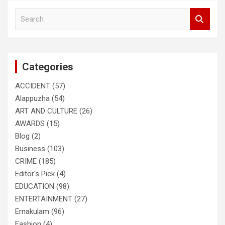
S
e
a
r
c
Categories
h
ACCIDENT
(57)
Alappuzha
(54)
ART AND CULTURE
(26)
AWARDS
(15)
Blog
(2)
Business
(103)
CRIME
(185)
Editor's Pick
(4)
EDUCATION
(98)
ENTERTAINMENT
(27)
Ernakulam
(96)
Fashion
(4)