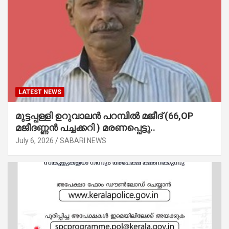
LATEST NEWS
മുട്ടപ്പള്ളി ഉറുവാലൻ പറമ്പിൽ മജീദ് (66,OP
മജീദണ്ണൻ പച്ചക്കറി ) മരണപ്പെട്ടു..
July 6, 2026
SABARI NEWS