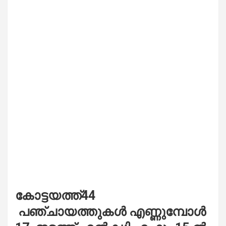
കോട്ടയത്ത്44
പഞ്ചായത്തുകൾ എണ്ണുമ്പോൾ