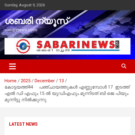
Skip
Sunday, August 9, 2026
to
content
ശബരി ന്യൂസ്
sabarinews.com
Home
2025
December
13
കോട്ടയത്ത്44 പഞ്ചായത്തുകൾ എണ്ണുമ്പോൾ 17 ഇടത്ത്
എൽ ഡി എഫും 15 ൽ യൂഡിഎഫും മൂന്നിടത് ബി ജെ പിയും
മുന്നിട്ടു നിൽക്കുന്നു
LATEST NEWS