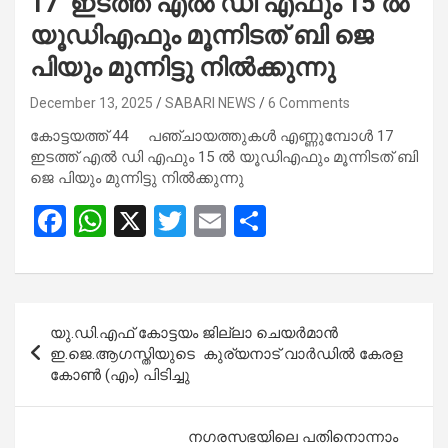
17 ഇടത്ത് എൽ ഡി എഫും 15 ൽ
യൂഡിഎഫും മൂന്നിടത് ബി ജെ
പിയും മുന്നിട്ടു നിൽക്കുന്നു
December 13, 2025
SABARI NEWS
6 Comments
കോട്ടയത്ത് 44 പഞ്ചായത്തുകൾ എണ്ണുമ്പോൾ 17
ഇടത്ത് എൽ ഡി എഫും 15 ൽ യൂഡിഎഫും മൂന്നിടത് ബി
ജെ പിയും മുന്നിട്ടു നിൽക്കുന്നു
F
W
X
T
E
S
a
h
wi
m
h
ce
at
tt
ail
ar
b
s
er
e
Post
യു.ഡി.എഫ് കോട്ടയം ജില്ലാ ചെയർമാൻ
o
A
navigation
ഇ.ജെ.ആഗസ്തിയുടെ കുര്യനാട് വാർഡിൽ കേരള
o
p
കോൺ (എം) പിടിച്ചു
k
p
നഗരസഭയിലെ പതിനൊന്നാം