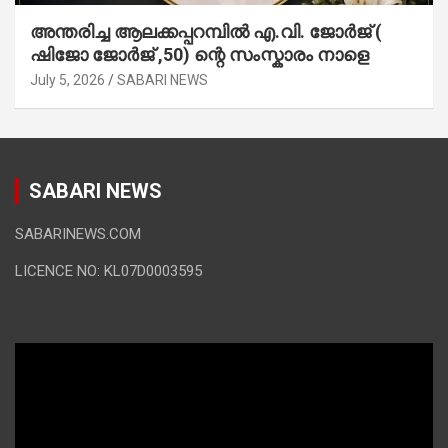
അന്തരിച്ച ആ​ല​ക്ക​പ്പ​റമ്പിൽ​ എ.​വി. ജോ​ർ​ജ് (
ഷിജോ ജോർജ് ,50) ന്റെ സംസ്കാരം നാളെ
July 5, 2026
SABARI NEWS
SABARI NEWS
SABARINEWS.COM
LICENCE NO: KL07D0003595