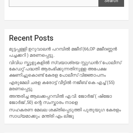
Search
Recent Posts
മുട്ടപ്പള്ളി ഉറുവാലൻ പറമ്പിൽ മജീദ് (66,OP മജീദണ്ണൻ
പച്ചക്കറി ) മരണപ്പെട്ടു..
വിവിധ സ്കൂളുകളില്‍ സ്വയാശ്രയ സ്റ്റുഡന്‍റ് പോലീസ്
കേഡറ്റ് പദ്ധതി ആരംഭിക്കുന്നതിനുള്ള അപേക്ഷ
ക്ഷണിച്ചുകൊണ്ട് കേരള പോലീസ് വിജ്ഞാപനം
എരുമേലി ചരള കരോട്ട് വീട്ടിൽ നജീബ് കെ എച്ച് (55)
മരണപ്പെട്ടു.
അന്തരിച്ച ആ​ല​ക്ക​പ്പ​റമ്പിൽ​ എ.​വി. ജോ​ർ​ജ് ( ഷിജോ
ജോർജ് ,50) ന്റെ സംസ്കാരം നാളെ
സഹകരണ മേഖല ശക്തിപ്പെടുത്തി പുതുയുഗ കേരളം
സാധ്യമാക്കും: മന്ത്രി എം ലിജു