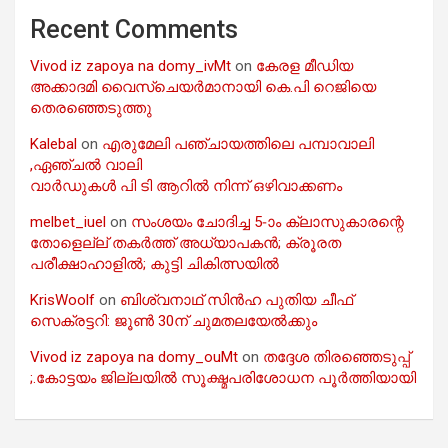
Recent Comments
Vivod iz zapoya na domy_ivMt
on
കേരള മീഡിയ
അക്കാദമി വൈസ്ചെയർമാനായി കെ.പി റെജിയെ
തെരഞ്ഞെടുത്തു
Kalebal
on
എരുമേലി പഞ്ചായത്തിലെ പമ്പാവാലി
,ഏഞ്ചൽ വാലി
വാർഡുകൾ പി ടി ആറിൽ നിന്ന് ഒഴിവാക്കണം
melbet_iuel
on
സംശയം ചോദിച്ച 5-ാം ക്ലാസുകാരന്റെ
തോളെല്ല് തകർത്ത് അധ്യാപകൻ; ക്രൂരത
പരീക്ഷാഹാളിൽ; കുട്ടി ചികിത്സയിൽ
KrisWoolf
on
ബിശ്വനാഥ് സിൻഹ പുതിയ ചീഫ്
സെക്രട്ടറി: ജൂൺ 30ന് ചുമതലയേൽക്കും
Vivod iz zapoya na domy_ouMt
on
തദ്ദേശ തിരഞ്ഞെടുപ്പ്
;.കോട്ടയം ജില്ലയിൽ സൂക്ഷ്മപരിശോധന പൂർത്തിയായി