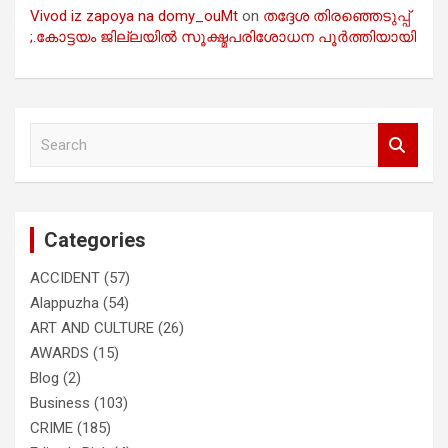
Vivod iz zapoya na domy_ouMt
on
തദ്ദേശ തിരഞ്ഞെടുപ്പ്
;.കോട്ടയം ജില്ലയിൽ സൂക്ഷ്മപരിശോധന പൂർത്തിയായി
S
e
a
r
c
Categories
h
ACCIDENT
(57)
Alappuzha
(54)
ART AND CULTURE
(26)
AWARDS
(15)
Blog
(2)
Business
(103)
CRIME
(185)