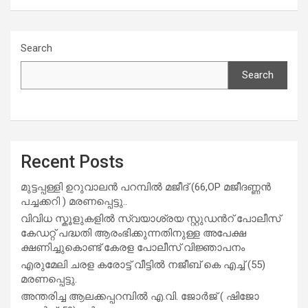
Search
Search
Recent Posts
മുട്ടപ്പള്ളി ഉറുവാലൻ പറമ്പിൽ മജീദ് (66,OP മജീദണ്ണൻ
പച്ചക്കറി ) മരണപ്പെട്ടു..
വിവിധ സ്കൂളുകളില്‍ സ്വയാശ്രയ സ്റ്റുഡന്‍റ് പോലീസ്
കേഡറ്റ് പദ്ധതി ആരംഭിക്കുന്നതിനുള്ള അപേക്ഷ
ക്ഷണിച്ചുകൊണ്ട് കേരള പോലീസ് വിജ്ഞാപനം
എരുമേലി ചരള കരോട്ട് വീട്ടിൽ നജീബ് കെ എച്ച് (55)
മരണപ്പെട്ടു.
അന്തരിച്ച ആ​ല​ക്ക​പ്പ​റമ്പിൽ​ എ.​വി. ജോ​ർ​ജ് ( ഷിജോ