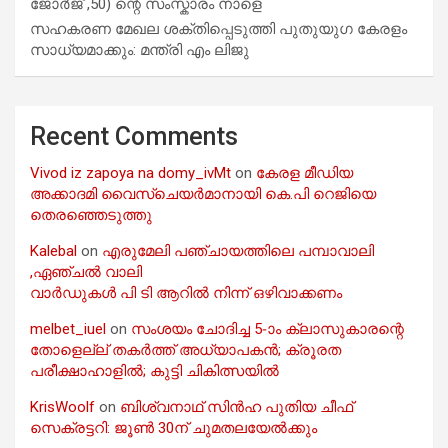
ജോർജ് ,50) ന്റെ സംസ്കാരം നാളെ
സഹകരണ മേഖല ശക്തിപ്പെടുത്തി പുതുയുഗ കേരളം
സാധ്യമാക്കും: മന്ത്രി എം ലിജു
Recent Comments
Vivod iz zapoya na domy_ivMt
on
കേരള മീഡിയ
അക്കാദമി വൈസ്ചെയർമാനായി കെ.പി റെജിയെ
തെരഞ്ഞെടുത്തു
Kalebal
on
എരുമേലി പഞ്ചായത്തിലെ പമ്പാവാലി
,ഏഞ്ചൽ വാലി
വാർഡുകൾ പി ടി ആറിൽ നിന്ന് ഒഴിവാക്കണം
melbet_iuel
on
സംശയം ചോദിച്ച 5-ാം ക്ലാസുകാരന്റെ
തോളെല്ല് തകർത്ത് അധ്യാപകൻ; ക്രൂരത
പരീക്ഷാഹാളിൽ; കുട്ടി ചികിത്സയിൽ
KrisWoolf
on
ബിശ്വനാഥ് സിൻഹ പുതിയ ചീഫ്
സെക്രട്ടറി: ജൂൺ 30ന് ചുമതലയേൽക്കും