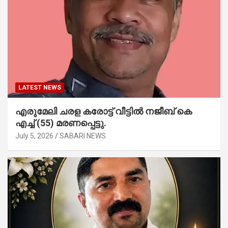
LATEST NEWS
എരുമേലി ചരള കരോട്ട് വീട്ടിൽ നജീബ് കെ
എച്ച് (55) മരണപ്പെട്ടു.
July 5, 2026
SABARI NEWS