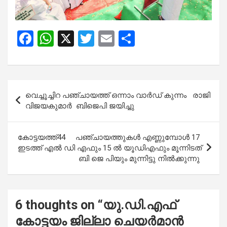
F
W
X
T
E
S
a
h
wi
m
h
ce
at
tt
ail
ar
b
s
er
e
Post
വെച്ചൂച്ചിറ പഞ്ചായത്ത് ഒന്നാം വാർഡ് കുന്നം രാജി
o
A
navigation
വിജയകുമാർ ബിജെപി ജയിച്ചു
o
p
k
p
കോട്ടയത്ത്44 പഞ്ചായത്തുകൾ എണ്ണുമ്പോൾ 17
ഇടത്ത് എൽ ഡി എഫും 15 ൽ യൂഡിഎഫും മൂന്നിടത്
ബി ജെ പിയും മുന്നിട്ടു നിൽക്കുന്നു
6 thoughts on “
യു.ഡി.എഫ്
കോട്ടയം ജില്ലാ ചെയർമാൻ