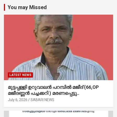
You may Missed
LATEST NEWS
മുട്ടപ്പള്ളി ഉറുവാലൻ പറമ്പിൽ മജീദ് (66,OP
മജീദണ്ണൻ പച്ചക്കറി ) മരണപ്പെട്ടു..
July 6, 2026
SABARI NEWS