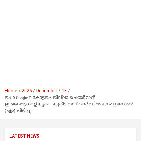
Home
2025
December
13
യു.ഡി.എഫ് കോട്ടയം ജില്ലാ ചെയർമാൻ
ഇ.ജെ.ആഗസ്തിയുടെ കുര്യനാട് വാർഡിൽ കേരള കോൺ
(എം) പിടിച്ചു
LATEST NEWS