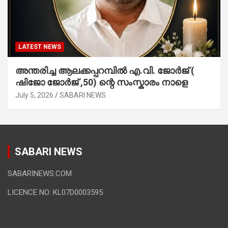
LATEST NEWS
അന്തരിച്ച ആ​ല​ക്ക​പ്പ​റമ്പിൽ​ എ.​വി. ജോ​ർ​ജ് (
ഷിജോ ജോർജ് ,50) ന്റെ സംസ്കാരം നാളെ
July 5, 2026
SABARI NEWS
SABARI NEWS
SABARINEWS.COM
LICENCE NO: KL07D0003595