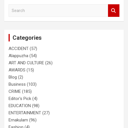
S
e
a
r
c
Categories
h
ACCIDENT
(57)
Alappuzha
(54)
ART AND CULTURE
(26)
AWARDS
(15)
Blog
(2)
Business
(103)
CRIME
(185)
Editor's Pick
(4)
EDUCATION
(98)
ENTERTAINMENT
(27)
Ernakulam
(96)
Fashion
(4)