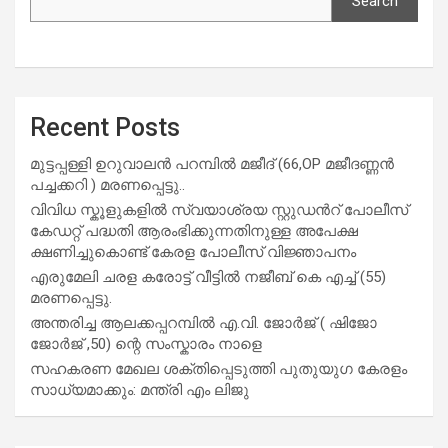
Search
Recent Posts
മുട്ടപ്പള്ളി ഉറുവാലൻ പറമ്പിൽ മജീദ് (66,OP മജീദണ്ണൻ
പച്ചക്കറി ) മരണപ്പെട്ടു..
വിവിധ സ്കൂളുകളില്‍ സ്വയാശ്രയ സ്റ്റുഡന്‍റ് പോലീസ്
കേഡറ്റ് പദ്ധതി ആരംഭിക്കുന്നതിനുള്ള അപേക്ഷ
ക്ഷണിച്ചുകൊണ്ട് കേരള പോലീസ് വിജ്ഞാപനം
എരുമേലി ചരള കരോട്ട് വീട്ടിൽ നജീബ് കെ എച്ച് (55)
മരണപ്പെട്ടു.
അന്തരിച്ച ആ​ല​ക്ക​പ്പ​റമ്പിൽ​ എ.​വി. ജോ​ർ​ജ് ( ഷിജോ
ജോർജ് ,50) ന്റെ സംസ്കാരം നാളെ
സഹകരണ മേഖല ശക്തിപ്പെടുത്തി പുതുയുഗ കേരളം
സാധ്യമാക്കും: മന്ത്രി എം ലിജു