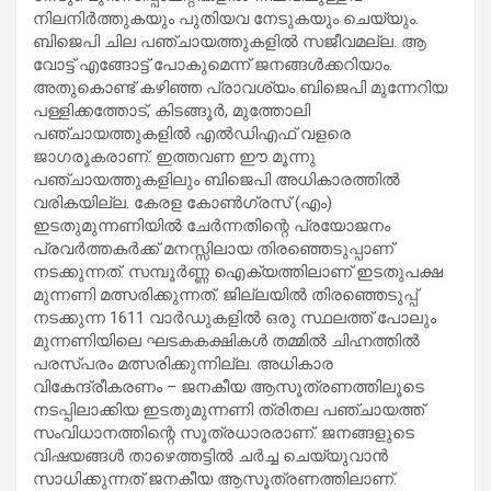
നിലനിർത്തുകയും പുതിയവ നേടുകയും ചെയ്യും.
ബിജെപി ചില പഞ്ചായത്തുകളിൽ സജീവമല്ല. ആ
വോട്ട് എങ്ങോട്ട് പോകുമെന്ന് ജനങ്ങൾക്കറിയാം.
അതുകൊണ്ട് കഴിഞ്ഞ പ്രാവശ്യം ബിജെപി മുന്നേറിയ
പള്ളിക്കത്തോട്, കിടങ്ങൂർ, മുത്തോലി
പഞ്ചായത്തുകളിൽ എൽഡിഎഫ് വളരെ
ജാഗരൂകരാണ്. ഇത്തവണ ഈ മൂന്നു
പഞ്ചായത്തുകളിലും ബിജെപി അധികാരത്തിൽ
വരികയില്ല. കേരള കോൺഗ്രസ് (എം)
ഇടതുമുന്നണിയിൽ ചേർന്നതിന്റെ പ്രയോജനം
പ്രവർത്തകർക്ക് മനസ്സിലായ തിരഞ്ഞെടുപ്പാണ്
നടക്കുന്നത്. സമ്പൂർണ്ണ ഐക്യത്തിലാണ് ഇടതുപക്ഷ
മുന്നണി മത്സരിക്കുന്നത്. ജില്ലയിൽ തിരഞ്ഞെടുപ്പ്
നടക്കുന്ന 1611 വാർഡുകളിൽ ഒരു സ്ഥലത്ത് പോലും
മുന്നണിയിലെ ഘടകകക്ഷികൾ തമ്മിൽ ചിഹ്നത്തിൽ
പരസ്പരം മത്സരിക്കുന്നില്ല. അധികാര
വികേന്ദ്രീകരണം – ജനകീയ ആസൂത്രണത്തിലൂടെ
നടപ്പിലാക്കിയ ഇടതുമുന്നണി ത്രിതല പഞ്ചായത്ത്
സംവിധാനത്തിന്റെ സൂത്രധാരരാണ്. ജനങ്ങളുടെ
വിഷയങ്ങൾ താഴെത്തട്ടിൽ ചർച്ച ചെയ്യുവാൻ
സാധിക്കുന്നത് ജനകീയ ആസൂത്രണത്തിലാണ്.