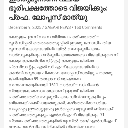
ഭൂരിപക്ഷത്തോടെ വിജയിക്കും:
പ്രഫ. ലോപ്പസ് മാത്യു
December 9, 2025
SABARI NEWS
160 Comments
കോട്ടയം :ഇന്ന് നടന്ന ത്രിതല പഞ്ചായത്ത് –
മുൻസിപ്പൽ തെരഞ്ഞെടുപ്പിൽ ഇടതു ജനാധിപത്യ
മുന്നണി കോട്ടയം ജില്ലയിൽ ബഹുഭൂരിപക്ഷം
വാർഡുകളിലും വൻഭൂരിപക്ഷത്തോടെ വിജയിക്കുമെന്ന്
കേരള കോൺഗ്രസ് (എം) കോട്ടയം ജില്ലാ
പ്രസിഡന്റും, എൽ.ഡി.എഫ് കോട്ടയം ജില്ലാ
കൺവീനറുമായ പ്രൊഫ. ലോപ്പസ് മാത്യു പറഞ്ഞു.
ജില്ലയിലെ 89 തദ്ദേശ സ്വയംഭരണ
സ്ഥാപനങ്ങളിലായി 1611 വാർഡ് – ഡിവിഷൻ
നിയോജക മണ്ഡലങ്ങളാണ് ഉള്ളത്. ജില്ലാ
പഞ്ചായത്ത് ബഹുഭൂരിപക്ഷം ഡിവിഷനുകളിലും,
ബ്ലോക്ക് പഞ്ചായത്തുകൾ, കഴിഞ്ഞപ്രാവശ്യം
നഷ്ടപ്പെട്ട ഈരാറ്റുപേട്ട ഉൾപ്പെടെ മുഴുവൻ ബ്ലോക്ക്
പഞ്ചായത്തുകളും എൽഡിഎഫ് വിജയിക്കും. 71
ഗ്രാമപഞ്ചായത്തുകളിൽ മൂന്നിൽ രണ്ട് എൽഡിഎഫ്
നേടും. മുൻസിപ്പാലിറ്റികളിൽ നിലവിലുള്ളവ