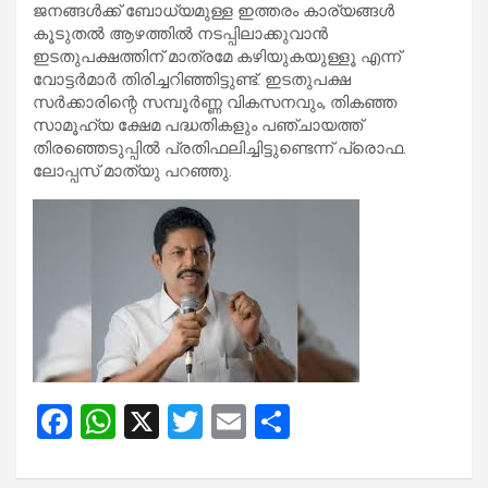
ജനങ്ങൾക്ക് ബോധ്യമുള്ള ഇത്തരം കാര്യങ്ങൾ
കൂടുതൽ ആഴത്തിൽ നടപ്പിലാക്കുവാൻ
ഇടതുപക്ഷത്തിന് മാത്രമേ കഴിയുകയുള്ളൂ എന്ന്
വോട്ടർമാർ തിരിച്ചറിഞ്ഞിട്ടുണ്ട്. ഇടതുപക്ഷ
സർക്കാരിന്റെ സമ്പൂർണ്ണ വികസനവും, തികഞ്ഞ
സാമൂഹ്യ ക്ഷേമ പദ്ധതികളും പഞ്ചായത്ത്
തിരഞ്ഞെടുപ്പിൽ പ്രതിഫലിച്ചിട്ടുണ്ടെന്ന് പ്രൊഫ.
ലോപ്പസ് മാത്യു പറഞ്ഞു.
F
W
X
T
E
S
a
h
wi
m
h