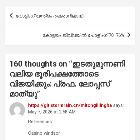
ce
at
tt
ail
ar
b
s
er
e
Post
വോട്ടിംഗ് യന്ത്രം തകരാറിലായി
o
A
navigation
o
p
കോട്ടയം ജില്ലയിൽ പോളിംഗ് 70. 76%
k
p
160 thoughts on “
ഇടതുമുന്നണി
വലിയ ഭൂരിപക്ഷത്തോടെ
വിജയിക്കും: പ്രഫ. ലോപ്പസ്
മാത്യു
”
https://git.stormrain.cn/mitchgillingha
says:
May 7, 2026 at 2:58 AM
References:
Casino windsor