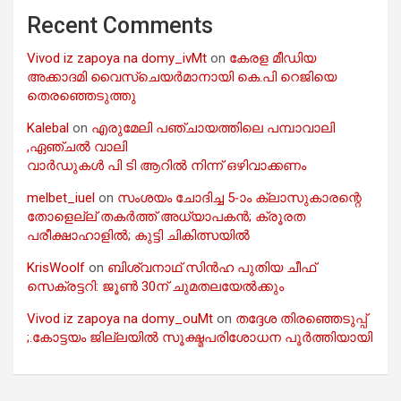
Recent Comments
Vivod iz zapoya na domy_ivMt
on
കേരള മീഡിയ
അക്കാദമി വൈസ്ചെയർമാനായി കെ.പി റെജിയെ
തെരഞ്ഞെടുത്തു
Kalebal
on
എരുമേലി പഞ്ചായത്തിലെ പമ്പാവാലി
,ഏഞ്ചൽ വാലി
വാർഡുകൾ പി ടി ആറിൽ നിന്ന് ഒഴിവാക്കണം
melbet_iuel
on
സംശയം ചോദിച്ച 5-ാം ക്ലാസുകാരന്റെ
തോളെല്ല് തകർത്ത് അധ്യാപകൻ; ക്രൂരത
പരീക്ഷാഹാളിൽ; കുട്ടി ചികിത്സയിൽ
KrisWoolf
on
ബിശ്വനാഥ് സിൻഹ പുതിയ ചീഫ്
സെക്രട്ടറി: ജൂൺ 30ന് ചുമതലയേൽക്കും
Vivod iz zapoya na domy_ouMt
on
തദ്ദേശ തിരഞ്ഞെടുപ്പ്
;.കോട്ടയം ജില്ലയിൽ സൂക്ഷ്മപരിശോധന പൂർത്തിയായി