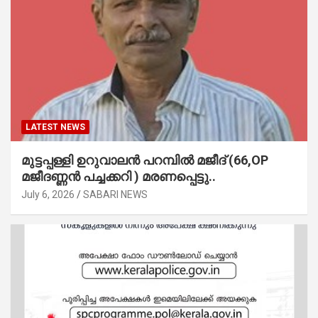
LATEST NEWS
മുട്ടപ്പള്ളി ഉറുവാലൻ പറമ്പിൽ മജീദ് (66,OP
മജീദണ്ണൻ പച്ചക്കറി ) മരണപ്പെട്ടു..
July 6, 2026
SABARI NEWS