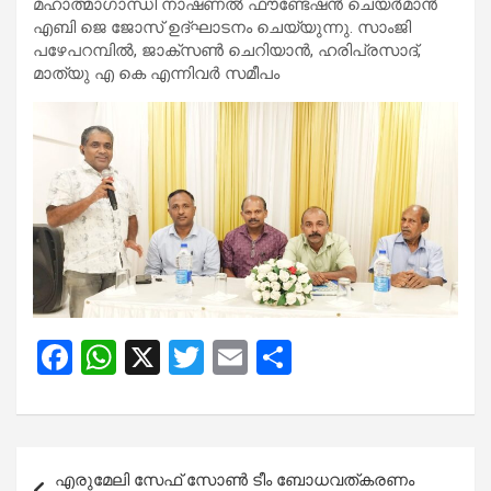
മഹാത്മാഗാന്ധി നാഷണൽ ഫൗണ്ടേഷൻ ചെയർമാൻ
എബി ജെ ജോസ് ഉദ്ഘാടനം ചെയ്യുന്നു. സാംജി
പഴേപറമ്പിൽ, ജാക്സൺ ചെറിയാൻ, ഹരിപ്രസാദ്,
മാത്യു എ കെ എന്നിവർ സമീപം
F
W
X
T
E
S
a
h
wi
m
h
ce
at
tt
ail
ar
b
s
er
e
Post
എരുമേലി സേഫ് സോൺ ടീം ബോധവത്കരണം