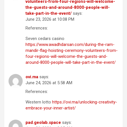
volunteers-from-four-regions-will-welcome-
the-guests-and-around-8000-people-will-
take-part-in-the-event/
says:
June 23, 2026 at 10:08 PM
References:
Seven cedars casino
https://www.awadhdarsan.com/during-the-ram-
mandir-flag-hoisting-ceremony-volunteers-from-
four-regions-will-welcome-the-guests-and-
around-8000-people-will-take-part-in-the-event/
ovi.ma
says:
June 24, 2026 at 5:58 AM
References:
Western lotto
https://ovi.ma/unlocking-creativity-
embrace-your-inner-artist/
pad.geolab.space
says: