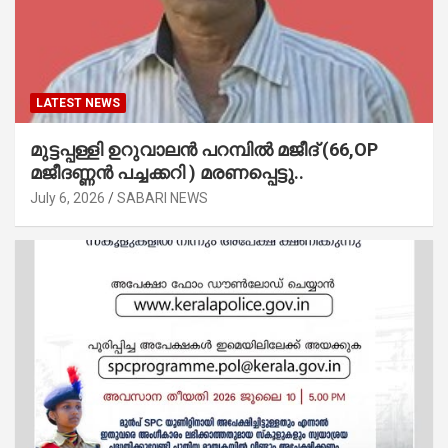
LATEST NEWS
മുട്ടപ്പള്ളി ഉറുവാലൻ പറമ്പിൽ മജീദ് (66,OP
മജീദണ്ണൻ പച്ചക്കറി ) മരണപ്പെട്ടു..
July 6, 2026
SABARI NEWS