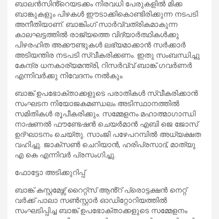
ബാലൻസിൻ്റെയടക്കം നിരവധി പേരുകളിൽ മിക്ക
ബാങ്കുകളും പിഴകൾ ഈടാക്കികൊണ്ടിരിക്കുന്ന നടപടി
അനീതിയാണ്. ബാങ്കിംഗ് സാർവ്വത്രികമാകുന്ന
കാലഘട്ടത്തിൽ രാജ്യത്തെ വിദ്യാർത്ഥികൾക്കു
പിഴരഹിത അക്കൗണ്ടുകൾ ലഭ്യമാക്കാൻ സർക്കാർ
അടിയന്തിര നടപടി സ്വീകരിക്കണം. ഇതു സംബന്ധിച്ചു
കേന്ദ്ര ധനകാര്യമന്ത്രി, റിസർവ്വ് ബാങ്ക് ഗവർണർ
എന്നിവർക്കു നിവേദനം നൽകും.
ബാങ്ക് ഉപഭോക്താക്കളുടെ പരാതികൾ സ്വീകരിക്കാൻ
സംഘടന നിയോജകമണ്ഡലം അടിസ്ഥാനത്തിൽ
സമിതികൾ രൂപീകരിക്കും. സമ്മേളനം മഹാത്മാഗാന്ധി
നാഷണൽ ഫൗണ്ടേഷൻ ചെയർമാൻ എബി ജെ ജോസ്
ഉദ്ഘാടനം ചെയ്തു. സാംജി പഴേപറമ്പിൽ അധ്യക്ഷത
വഹിച്ചു. ജാക്സൺ ചെറിയാൻ, ഹരിപ്രസാദ്, മാത്യു
എ കെ എന്നിവർ പ്രസംഗിച്ചു.
ഫോട്ടോ അടിക്കുറിപ്പ്
ബാങ്ക് കസ്റ്റമേഴ്സ് റൈറ്റ്സ് ആൻ്റ് പ്രൊട്ടക്ഷൻ നെറ്റ്
വർക്ക് പാലാ സൺസ്റ്റാർ ഓഡിറ്റോറിയത്തിൽ
സംഘടിപ്പിച്ച ബാങ്ക് ഉപഭോക്താക്കളുടെ സമ്മേളനം