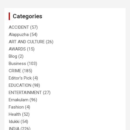
r
c
Categories
h
ACCIDENT
(57)
Alappuzha
(54)
ART AND CULTURE
(26)
AWARDS
(15)
Blog
(2)
Business
(103)
CRIME
(185)
Editor's Pick
(4)
EDUCATION
(98)
ENTERTAINMENT
(27)
Ernakulam
(96)
Fashion
(4)
Health
(52)
Idukki
(54)
INDIA
(226)