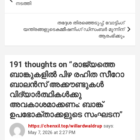
o
A
navigation
നടത്തി
o
p
k
p
തദ്ദേശ തിരഞ്ഞെടുപ്പ്; വോട്ടിംഗ്
യന്ത്രങ്ങളുടെകമ്മീഷനിംഗ് ഡിസംബര്‍ മൂന്നിന്
ആരംഭിക്കും
191 thoughts on “
രാജ്യത്തെ
ബാങ്കുകളിൽ പിഴ രഹിത സീറോ
ബാലൻസ് അക്കൗണ്ടുകൾ
വിദ്യാർത്ഥികൾക്കു
അവകാശമാക്കണം: ബാങ്ക്
ഉപഭോക്താക്കളുടെ സംഘടന
”
https://chenxil.top/willardwaldrup
says:
May 7, 2026 at 2:27 PM