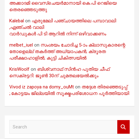
അക്കാദമി വൈസ്ചെയർമാനായി കെ.പി റെജിയെ
തെരഞ്ഞെടുത്തു
Kalebal
on
എരുമേലി പഞ്ചായത്തിലെ പമ്പാവാലി
,ഏഞ്ചൽ വാലി
വാർഡുകൾ പി ടി ആറിൽ നിന്ന് ഒഴിവാക്കണം
melbet_iuel
on
സംശയം ചോദിച്ച 5-ാം ക്ലാസുകാരന്റെ
തോളെല്ല് തകർത്ത് അധ്യാപകൻ; ക്രൂരത
പരീക്ഷാഹാളിൽ; കുട്ടി ചികിത്സയിൽ
KrisWoolf
on
ബിശ്വനാഥ് സിൻഹ പുതിയ ചീഫ്
സെക്രട്ടറി: ജൂൺ 30ന് ചുമതലയേൽക്കും
Vivod iz zapoya na domy_ouMt
on
തദ്ദേശ തിരഞ്ഞെടുപ്പ്
;.കോട്ടയം ജില്ലയിൽ സൂക്ഷ്മപരിശോധന പൂർത്തിയായി
S
e
a