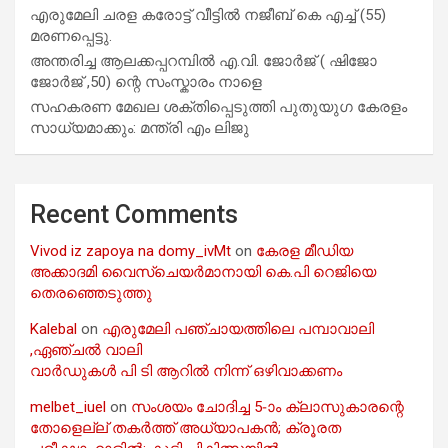
എരുമേലി ചരള കരോട്ട് വീട്ടിൽ നജീബ് കെ എച്ച് (55)
മരണപ്പെട്ടു.
അന്തരിച്ച ആ​ല​ക്ക​പ്പ​റമ്പിൽ​ എ.​വി. ജോ​ർ​ജ് ( ഷിജോ
ജോർജ് ,50) ന്റെ സംസ്കാരം നാളെ
സഹകരണ മേഖല ശക്തിപ്പെടുത്തി പുതുയുഗ കേരളം
സാധ്യമാക്കും: മന്ത്രി എം ലിജു
Recent Comments
Vivod iz zapoya na domy_ivMt
on
കേരള മീഡിയ
അക്കാദമി വൈസ്ചെയർമാനായി കെ.പി റെജിയെ
തെരഞ്ഞെടുത്തു
Kalebal
on
എരുമേലി പഞ്ചായത്തിലെ പമ്പാവാലി
,ഏഞ്ചൽ വാലി
വാർഡുകൾ പി ടി ആറിൽ നിന്ന് ഒഴിവാക്കണം
melbet_iuel
on
സംശയം ചോദിച്ച 5-ാം ക്ലാസുകാരന്റെ
തോളെല്ല് തകർത്ത് അധ്യാപകൻ; ക്രൂരത