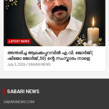
LATEST NEWS
അന്തരിച്ച ആ​ല​ക്ക​പ്പ​റമ്പിൽ​ എ.​വി. ജോ​ർ​ജ് (
ഷിജോ ജോർജ് ,50) ന്റെ സംസ്കാരം നാളെ
July 5, 2026
SABARI NEWS
SABARI NEWS
SABARINEWS.COM