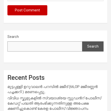
Search
Search
Recent Posts
മുട്ടപ്പള്ളി ഉറുവാലൻ പറമ്പിൽ മജീദ് (66,OP മജീദണ്ണൻ
പച്ചക്കറി ) മരണപ്പെട്ടു..
വിവിധ സ്കൂളുകളില്‍ സ്വയാശ്രയ സ്റ്റുഡന്‍റ് പോലീസ്
കേഡറ്റ് പദ്ധതി ആരംഭിക്കുന്നതിനുള്ള അപേക്ഷ
ക്ഷണിച്ചുകൊണ്ട് കേരള പോലീസ് വിജ്ഞാപനം