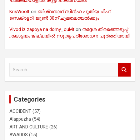
പരീക്ഷാഹാളിൽ; കുട്ടി ചികിത്സയിൽ
KrisWoolf
on
ബിശ്വനാഥ് സിൻഹ പുതിയ ചീഫ്
സെക്രട്ടറി: ജൂൺ 30ന് ചുമതലയേൽക്കും
Vivod iz zapoya na domy_ouMt
on
തദ്ദേശ തിരഞ്ഞെടുപ്പ്
;.കോട്ടയം ജില്ലയിൽ സൂക്ഷ്മപരിശോധന പൂർത്തിയായി
S
e
a
r
c
Categories
h
ACCIDENT
(57)
Alappuzha
(54)
ART AND CULTURE
(26)
AWARDS
(15)