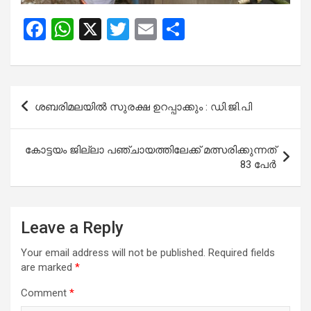
F
W
X
T
E
S
a
h
wi
m
h
ce
at
tt
ail
ar
b
s
er
e
Post
ശബരിമലയില്‍ സുരക്ഷ ഉറപ്പാക്കും : ഡി.ജി.പി
o
A
navigation
o
p
കോട്ടയം ജില്ലാ പഞ്ചായത്തിലേക്ക് മത്സരിക്കുന്നത്
k
p
83 പേര്‍
Leave a Reply
Your email address will not be published.
Required fields
are marked
*
Comment
*