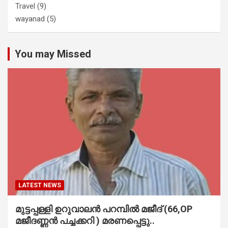
Travel
(9)
wayanad
(5)
You may Missed
LATEST NEWS
മുട്ടപ്പള്ളി ഉറുവാലൻ പറമ്പിൽ മജീദ് (66,OP
മജീദണ്ണൻ പച്ചക്കറി ) മരണപ്പെട്ടു..