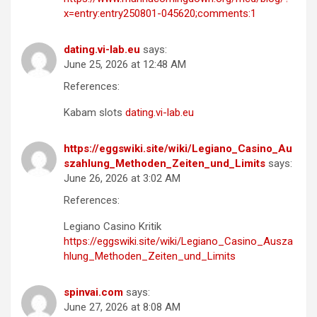
x=entry:entry250801-045620;comments:1
dating.vi-lab.eu
says:
June 25, 2026 at 12:48 AM
References:
Kabam slots
dating.vi-lab.eu
https://eggswiki.site/wiki/Legiano_Casino_Au
szahlung_Methoden_Zeiten_und_Limits
says:
June 26, 2026 at 3:02 AM
References:
Legiano Casino Kritik
https://eggswiki.site/wiki/Legiano_Casino_Ausza
hlung_Methoden_Zeiten_und_Limits
spinvai.com
says:
June 27, 2026 at 8:08 AM