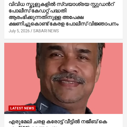
വിവിധ സ്കൂളുകളില്‍ സ്വയാശ്രയ സ്റ്റുഡന്‍റ്
പോലീസ് കേഡറ്റ് പദ്ധതി
ആരംഭിക്കുന്നതിനുള്ള അപേക്ഷ
ക്ഷണിച്ചുകൊണ്ട് കേരള പോലീസ് വിജ്ഞാപനം
July 5, 2026
SABARI NEWS
LATEST NEWS
എരുമേലി ചരള കരോട്ട് വീട്ടിൽ നജീബ് കെ