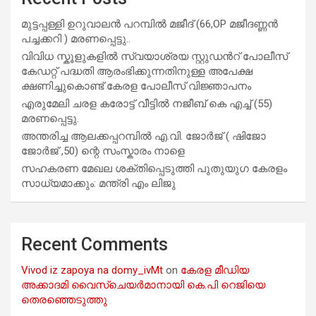
മുട്ടപ്പള്ളി ഉറുവാലൻ പറമ്പിൽ മജീദ് (66,OP മജീദണ്ണൻ
പച്ചക്കറി ) മരണപ്പെട്ടു..
വിവിധ സ്കൂളുകളില്‍ സ്വയാശ്രയ സ്റ്റുഡന്‍റ് പോലീസ്
കേഡറ്റ് പദ്ധതി ആരംഭിക്കുന്നതിനുള്ള അപേക്ഷ
ക്ഷണിച്ചുകൊണ്ട് കേരള പോലീസ് വിജ്ഞാപനം
എരുമേലി ചരള കരോട്ട് വീട്ടിൽ നജീബ് കെ എച്ച് (55)
മരണപ്പെട്ടു.
അന്തരിച്ച ആ​ല​ക്ക​പ്പ​റമ്പിൽ​ എ.​വി. ജോ​ർ​ജ് ( ഷിജോ
ജോർജ് ,50) ന്റെ സംസ്കാരം നാളെ
സഹകരണ മേഖല ശക്തിപ്പെടുത്തി പുതുയുഗ കേരളം
സാധ്യമാക്കും: മന്ത്രി എം ലിജു
Recent Comments
Vivod iz zapoya na domy_ivMt
on
കേരള മീഡിയ
അക്കാദമി വൈസ്ചെയർമാനായി കെ.പി റെജിയെ
തെരഞ്ഞെടുത്തു