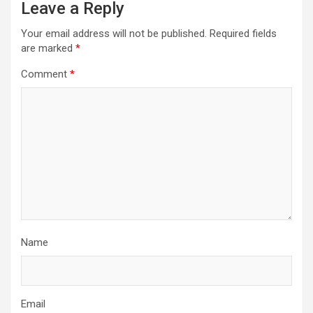
Leave a Reply
Your email address will not be published.
Required fields
are marked
*
Comment
*
Name
Email