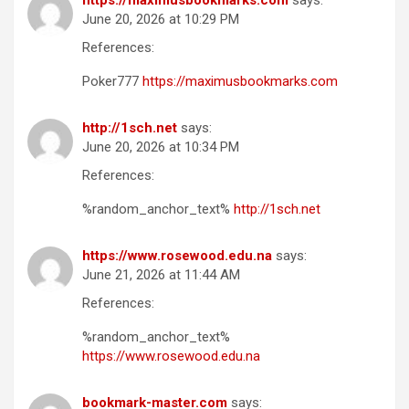
June 20, 2026 at 10:29 PM
References:
Poker777
https://maximusbookmarks.com
http://1sch.net
says:
June 20, 2026 at 10:34 PM
References:
%random_anchor_text%
http://1sch.net
https://www.rosewood.edu.na
says:
June 21, 2026 at 11:44 AM
References:
%random_anchor_text%
https://www.rosewood.edu.na
bookmark-master.com
says: