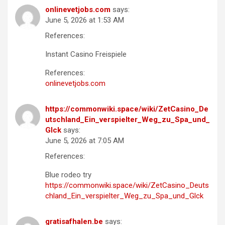
onlinevetjobs.com
says:
June 5, 2026 at 1:53 AM
References:
Instant Casino Freispiele
References:
onlinevetjobs.com
https://commonwiki.space/wiki/ZetCasino_De
utschland_Ein_verspielter_Weg_zu_Spa_und_
Glck
says:
June 5, 2026 at 7:05 AM
References:
Blue rodeo try
https://commonwiki.space/wiki/ZetCasino_Deuts
chland_Ein_verspielter_Weg_zu_Spa_und_Glck
gratisafhalen.be
says: