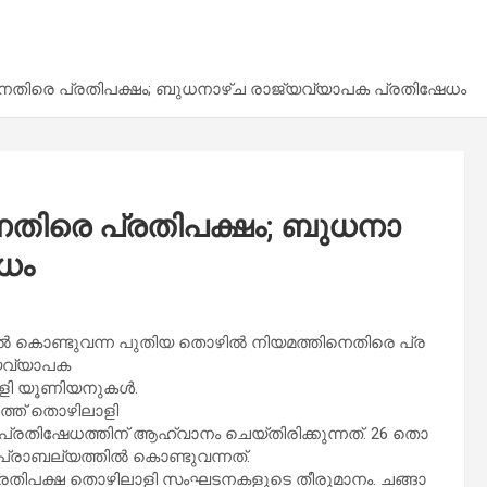
െ​തി​രെ പ്ര​തി​പ​ക്ഷം; ബു​ധ​നാ​ഴ്ച രാ​ജ്യ​വ്യാ​പ​ക പ്ര​തി​ഷേ​ധം
​തി​രെ പ്ര​തി​പ​ക്ഷം; ബു​ധ​നാ​
​ധം
കൊ​ണ്ടു​വ​ന്ന പു​തി​യ തൊ​ഴി​ൽ നി​യ​മ​ത്തി​നെ​തി​രെ പ്ര​
യ​വ്യാ​പ​ക
ളി യൂ​ണി​യ​നു​ക​ൾ.
ത്ത് തൊ​ഴി​ലാ​ളി
്ര​തി​ഷേ​ധ​ത്തി​ന് ആ​ഹ്വാ​നം ചെ​യ്തി​രി​ക്കു​ന്ന​ത്. 26 തൊ​
്രാ​ബ​ല്യ​ത്തി​ൽ കൊ​ണ്ടു​വ​ന്ന​ത്.
​തി​പ​ക്ഷ തൊ​ഴി​ലാ​ളി സം​ഘ​ട​ന​ക​ളു​ടെ തീ​രു​മാ​നം. ച​ങ്ങാ​