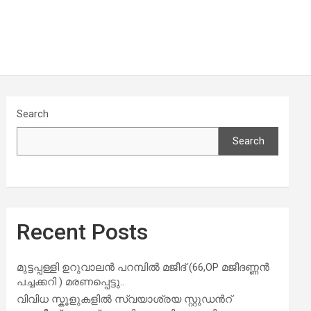
Search
Search
Recent Posts
മുട്ടപ്പള്ളി ഉറുവാലൻ പറമ്പിൽ മജീദ് (66,OP മജീദണ്ണൻ
പച്ചക്കറി ) മരണപ്പെട്ടു..
വിവിധ സ്കൂളുകളില്‍ സ്വയാശ്രയ സ്റ്റുഡന്‍റ്