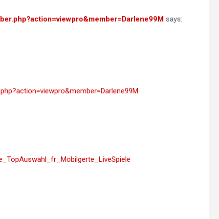
member.php?action=viewpro&member=Darlene99M
says:
ber.php?action=viewpro&member=Darlene99M
sere_TopAuswahl_fr_Mobilgerte_LiveSpiele