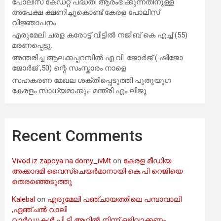
പോലീസ് കേഡറ്റ് പദ്ധതി ആരംഭിക്കുന്നതിനുള്ള
അപേക്ഷ ക്ഷണിച്ചുകൊണ്ട് കേരള പോലീസ്
വിജ്ഞാപനം
എരുമേലി ചരള കരോട്ട് വീട്ടിൽ നജീബ് കെ എച്ച് (55)
മരണപ്പെട്ടു.
അന്തരിച്ച ആ​ല​ക്ക​പ്പ​റമ്പിൽ​ എ.​വി. ജോ​ർ​ജ് ( ഷിജോ
ജോർജ് ,50) ന്റെ സംസ്കാരം നാളെ
സഹകരണ മേഖല ശക്തിപ്പെടുത്തി പുതുയുഗ
കേരളം സാധ്യമാക്കും: മന്ത്രി എം ലിജു
Recent Comments
Vivod iz zapoya na domy_ivMt
on
കേരള മീഡിയ
അക്കാദമി വൈസ്ചെയർമാനായി കെ.പി റെജിയെ
തെരഞ്ഞെടുത്തു
Kalebal
on
എരുമേലി പഞ്ചായത്തിലെ പമ്പാവാലി
,ഏഞ്ചൽ വാലി
വാർഡുകൾ പി ടി ആറിൽ നിന്ന് ഒഴിവാക്കണം