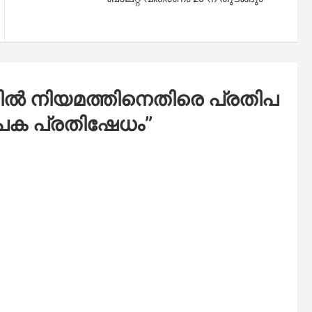
ൽ നി​യ​മ​ത്തി​നെ​തി​രെ പ്ര​തി​പ​
പ​ക പ്ര​തി​ഷേ​ധം
”