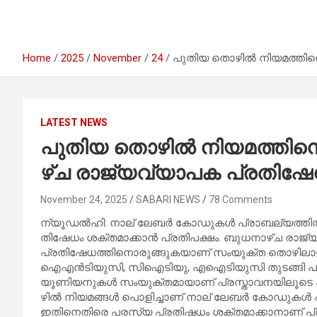
Home
2025
November
24
പു​തി​യ തൊ​ഴി​ൽ നി​യ​മ​ത്തി​ന
LATEST NEWS
പു​തി​യ തൊ​ഴി​ൽ നി​യ​മ​ത്തി​നെ
ഴ്ച രാ​ജ്യ​വ്യാ​പ​ക പ്ര​തി​ഷേ
November 24, 2025
SABARI NEWS
78 Comments
ന്യൂ​ഡ​ൽ​ഹി: നാ​ല് ലേ​ബ​ർ കോ​ഡു​ക​ൾ പ്രാ​ബ​ല്യ​ത്തി​ൽ 
തി​ഷേ​ധം ശ​ക്ത​മാ​ക്കാ​ൻ പ്ര​തി​പ​ക്ഷം. ബു​ധ​നാ​ഴ്ച രാ​ജ്
പ്ര​തി​ഷേ​ധ​ത്തി​നൊ​രു​ങ്ങു​ക​യാ​ണ് സം​യു​ക്ത തൊ​ഴി​ലാ​
ഐ​എ​ൻ​ടി​യു​സി, സി​ഐ​ടി​യു, എ​ഐ​ടി​യു​സി തു​ട​ങ്ങി പ​
യൂ​ണി​യ​നു​ക​ൾ സം​യു​ക്ത​മാ​യാ​ണ് പ്ര​സ്താ​വ​ന​യി​ലൂ​ടെ പ
ഴി​ൽ നി​യ​മ​ങ്ങ​ൾ പൊ​ളി​ച്ചാ​ണ് നാ​ല് ലേ​ബ​ർ കോ​ഡു​ക​ൾ പ
ഇ​തി​നെ​തി​രെ പ​ര​സ്യ പ്ര​തി​ഷ​ധം ശ​ക്ത​മാ​ക്കാ​നാ​ണ് പ്ര