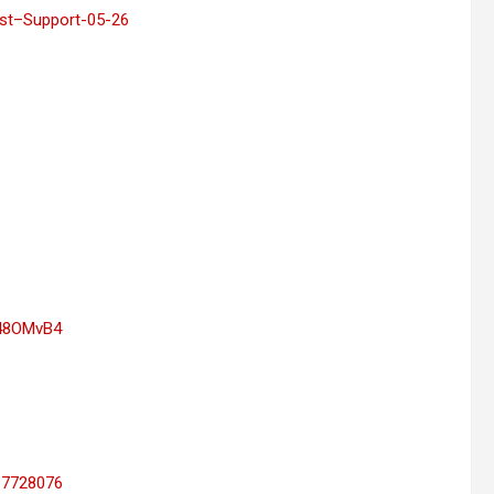
nst–Support-05-26
648OMvB4
17728076