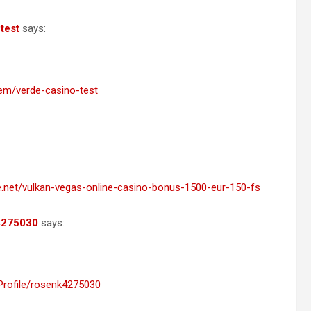
test
says:
tem/verde-casino-test
te.net/vulkan-vegas-online-casino-bonus-1500-eur-150-fs
k4275030
says:
Profile/rosenk4275030