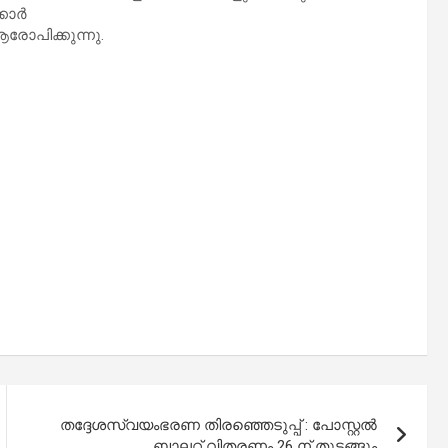
്കാ​ർ
രോ​പി​ക്കു​ന്നു.
തദ്ദേശസ്വയംഭരണ തിരഞ്ഞെടുപ്പ് : പോസ്റ്റൽ
ബാലറ്റ് വിതരണം 26 ന് തുടങ്ങും