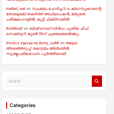
melbet_iuel
on
സംശയം ചോദിച്ച 5-ാം ക്ലാസുകാരന്റെ
തോളെല്ല് തകർത്ത് അധ്യാപകൻ; ക്രൂരത
പരീക്ഷാഹാളിൽ; കുട്ടി ചികിത്സയിൽ
KrisWoolf
on
ബിശ്വനാഥ് സിൻഹ പുതിയ ചീഫ്
സെക്രട്ടറി: ജൂൺ 30ന് ചുമതലയേൽക്കും
Vivod iz zapoya na domy_ouMt
on
തദ്ദേശ
തിരഞ്ഞെടുപ്പ് ;.കോട്ടയം ജില്ലയിൽ
സൂക്ഷ്മപരിശോധന പൂർത്തിയായി
S
e
a
r
c
Categories
h