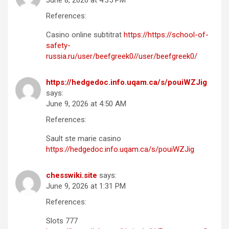
June 8, 2026 at 4:35 PM
References:
Casino online subtitrat
https://https://school-of-
safety-
russia.ru/user/beefgreek0//user/beefgreek0/
https://hedgedoc.info.uqam.ca/s/pouiWZJig
says:
June 9, 2026 at 4:50 AM
References:
Sault ste marie casino
https://hedgedoc.info.uqam.ca/s/pouiWZJig
chesswiki.site
says:
June 9, 2026 at 1:31 PM
References:
Slots 777