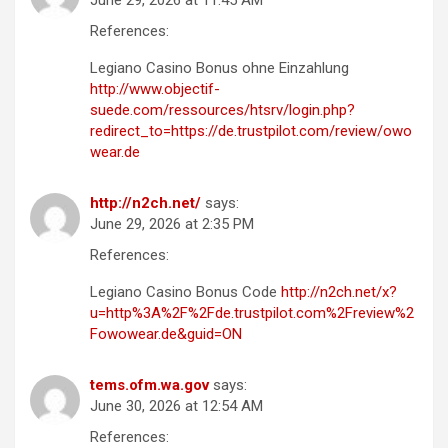
June 29, 2026 at 11:45 AM
References:
Legiano Casino Bonus ohne Einzahlung
http://www.objectif-
suede.com/ressources/htsrv/login.php?
redirect_to=https://de.trustpilot.com/review/owo
wear.de
http://n2ch.net/
says:
June 29, 2026 at 2:35 PM
References:
Legiano Casino Bonus Code
http://n2ch.net/x?
u=http%3A%2F%2Fde.trustpilot.com%2Freview%2
Fowowear.de&guid=ON
tems.ofm.wa.gov
says:
June 30, 2026 at 12:54 AM
References: