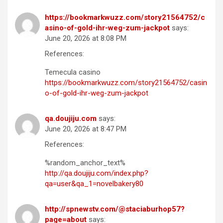
https://bookmarkwuzz.com/story21564752/c
asino-of-gold-ihr-weg-zum-jackpot
says:
June 20, 2026 at 8:08 PM
References:
Temecula casino
https://bookmarkwuzz.com/story21564752/casin
o-of-gold-ihr-weg-zum-jackpot
qa.doujiju.com
says:
June 20, 2026 at 8:47 PM
References:
%random_anchor_text%
http://qa.doujiju.com/index.php?
qa=user&qa_1=novelbakery80
http://spnewstv.com/@staciaburhop57?
page=about
says: