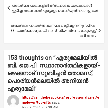
b
s
er
e
Post
ശബരിമല പാതകളിൽ തീർത്ഥാടക വാഹനങ്ങൾ
o
A
navigation
ഇടിച്ചു തകർന്നത് എട്ടോളം വൈദ്യുതി പോസ്റ്റുകൾ
o
p
k
p
ശബരിമല പാതയിൽ കണമല അട്ടിവളവിനുസമീപം
33 യാത്രക്കാരുമായി ബസ് നിയന്ത്രണം നഷ്ടപ്പെട്ട്
മറിഞ്ഞു ,
153 thoughts on “
എരുമേലിയിൽ
ബി. ജെ.പി. സ്ഥാനാര്‍ത്ഥികളായി-
ഒഴക്കനാട് സുബിച്ചന്‍ തോമസ്,
പൊര്യന്‍മലയില്‍ അനിയന്‍
എരുമേലി
”
https://crmthebespoke.a1professionals.net/e
mployer/top-nfts
says:
May 7, 2026 at 3:29 AM