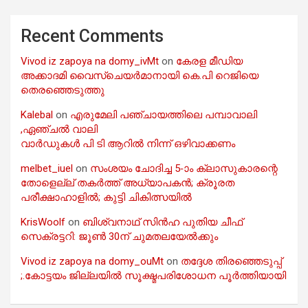
Recent Comments
Vivod iz zapoya na domy_ivMt
on
കേരള മീഡിയ
അക്കാദമി വൈസ്ചെയർമാനായി കെ.പി റെജിയെ
തെരഞ്ഞെടുത്തു
Kalebal
on
എരുമേലി പഞ്ചായത്തിലെ പമ്പാവാലി
,ഏഞ്ചൽ വാലി
വാർഡുകൾ പി ടി ആറിൽ നിന്ന് ഒഴിവാക്കണം
melbet_iuel
on
സംശയം ചോദിച്ച 5-ാം ക്ലാസുകാരന്റെ
തോളെല്ല് തകർത്ത് അധ്യാപകൻ; ക്രൂരത
പരീക്ഷാഹാളിൽ; കുട്ടി ചികിത്സയിൽ
KrisWoolf
on
ബിശ്വനാഥ് സിൻഹ പുതിയ ചീഫ്
സെക്രട്ടറി: ജൂൺ 30ന് ചുമതലയേൽക്കും
Vivod iz zapoya na domy_ouMt
on
തദ്ദേശ തിരഞ്ഞെടുപ്പ്
;.കോട്ടയം ജില്ലയിൽ സൂക്ഷ്മപരിശോധന പൂർത്തിയായി