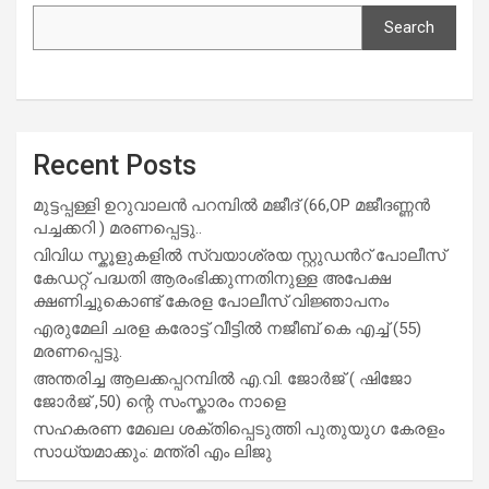
Search
Recent Posts
മുട്ടപ്പള്ളി ഉറുവാലൻ പറമ്പിൽ മജീദ് (66,OP മജീദണ്ണൻ
പച്ചക്കറി ) മരണപ്പെട്ടു..
വിവിധ സ്കൂളുകളില്‍ സ്വയാശ്രയ സ്റ്റുഡന്‍റ് പോലീസ്
കേഡറ്റ് പദ്ധതി ആരംഭിക്കുന്നതിനുള്ള അപേക്ഷ
ക്ഷണിച്ചുകൊണ്ട് കേരള പോലീസ് വിജ്ഞാപനം
എരുമേലി ചരള കരോട്ട് വീട്ടിൽ നജീബ് കെ എച്ച് (55)
മരണപ്പെട്ടു.
അന്തരിച്ച ആ​ല​ക്ക​പ്പ​റമ്പിൽ​ എ.​വി. ജോ​ർ​ജ് ( ഷിജോ
ജോർജ് ,50) ന്റെ സംസ്കാരം നാളെ
സഹകരണ മേഖല ശക്തിപ്പെടുത്തി പുതുയുഗ കേരളം
സാധ്യമാക്കും: മന്ത്രി എം ലിജു