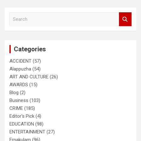
S
e
a
r
c
Categories
h
ACCIDENT
(57)
Alappuzha
(54)
ART AND CULTURE
(26)
AWARDS
(15)
Blog
(2)
Business
(103)
CRIME
(185)
Editor's Pick
(4)
EDUCATION
(98)
ENTERTAINMENT
(27)
Ernakulam
(96)