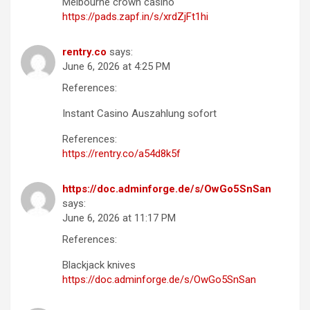
Melbourne crown casino
https://pads.zapf.in/s/xrdZjFt1hi
rentry.co
says:
June 6, 2026 at 4:25 PM
References:
Instant Casino Auszahlung sofort
References:
https://rentry.co/a54d8k5f
https://doc.adminforge.de/s/OwGo5SnSan
says:
June 6, 2026 at 11:17 PM
References:
Blackjack knives
https://doc.adminforge.de/s/OwGo5SnSan