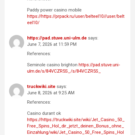
Paddy power casino mobile
https://https://prpack.ru/user/belteel10//user/belt
eel10/
https://pad.stuve.uni-ulm.de
says:
June 7, 2026 at 11:59 PM
References:
Seminole casino brighton
https://pad.stuve.uni-
ulm.de/s/84VCZR5S_/s/84VCZR5S_
truckwiki.site
says:
June 8, 2026 at 9:25 AM
References:
Casino durant ok
https://https://truckwiki.site/wiki/Jet_Casino_50_
Free_Spins_Hol_dir_jetzt_deinen_Bonus_ohne_
Einzahlung/wiki/Jet_Casino_50_Free_Spins_Hol