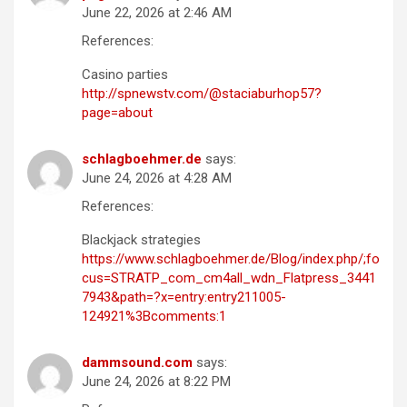
June 22, 2026 at 2:46 AM
References:
Casino parties
http://spnewstv.com/@staciaburhop57?
page=about
schlagboehmer.de
says:
June 24, 2026 at 4:28 AM
References:
Blackjack strategies
https://www.schlagboehmer.de/Blog/index.php/;fo
cus=STRATP_com_cm4all_wdn_Flatpress_3441
7943&path=?x=entry:entry211005-
124921%3Bcomments:1
dammsound.com
says:
June 24, 2026 at 8:22 PM