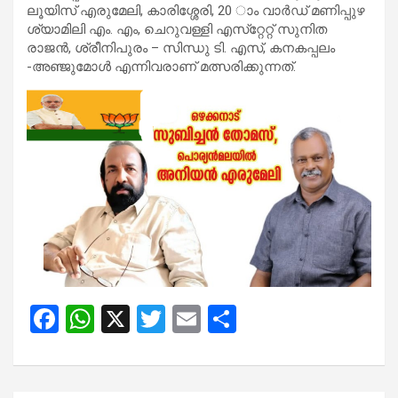
ലൂയിസ് എരുമേലി, കാരിശ്ശേരി, 20 ാം വാര്‍ഡ് മണിപ്പുഴ
ശ്യാമിലി എം. എം, ചെറുവള്ളി എസ്‌റ്റേറ്റ് സുനിത
രാജന്‍, ശ്രീനിപുരം – സിന്ധു ടി. എസ്, കനകപ്പലം
-അഞ്ജുമോള്‍ എന്നിവരാണ് മത്സരിക്കുന്നത്.
F
W
X
T
E
S
a
h
wi
m
h
ce
at
tt
ail
ar