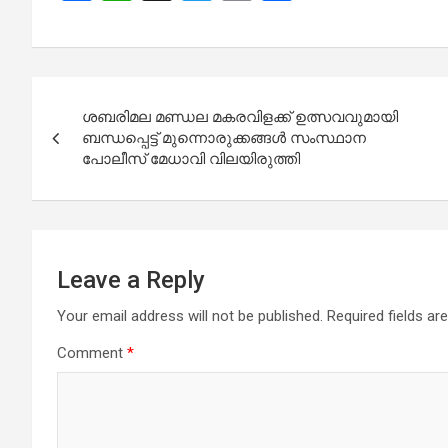
a
h
wi
m
h
ce
at
tt
ail
ar
b
s
er
e
Post
o
A
ശബരിമല മണ്ഡല മകരവിളക്ക് ഉത്സവവുമായി
navigation
o
p
ബന്ധപ്പെട്ട് മുന്നൊരുക്കങ്ങൾ സംസ്ഥാന
പോലീസ് മേധാവി വിലയിരുത്തി
k
p
Leave a Reply
Your email address will not be published.
Required fields a
Comment
*