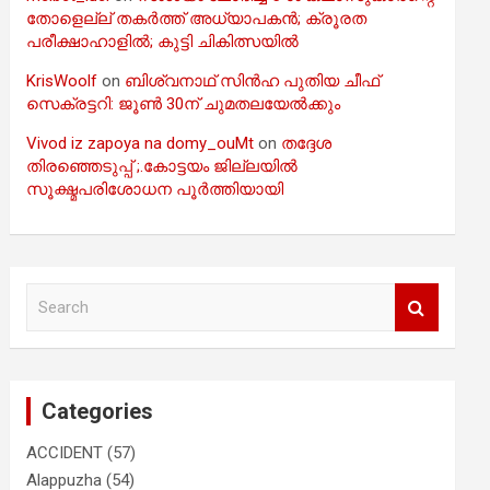
തോളെല്ല് തകർത്ത് അധ്യാപകൻ; ക്രൂരത
പരീക്ഷാഹാളിൽ; കുട്ടി ചികിത്സയിൽ
KrisWoolf
on
ബിശ്വനാഥ് സിൻഹ പുതിയ ചീഫ്
സെക്രട്ടറി: ജൂൺ 30ന് ചുമതലയേൽക്കും
Vivod iz zapoya na domy_ouMt
on
തദ്ദേശ
തിരഞ്ഞെടുപ്പ് ;.കോട്ടയം ജില്ലയിൽ
സൂക്ഷ്മപരിശോധന പൂർത്തിയായി
S
e
a
r
c
Categories
h
ACCIDENT
(57)
Alappuzha
(54)