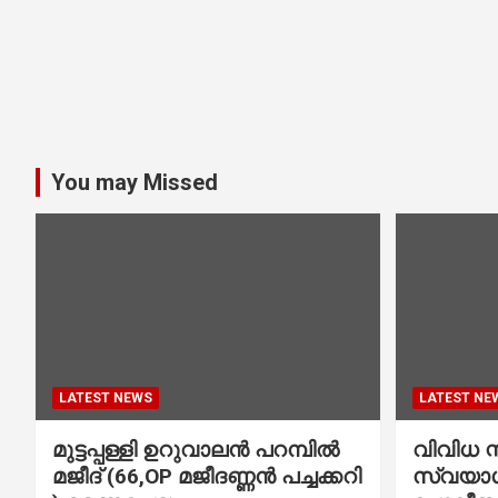
You may Missed
LATEST NEWS
LATEST NE
മുട്ടപ്പള്ളി ഉറുവാലൻ പറമ്പിൽ
വിവിധ സ്
മജീദ് (66,OP മജീദണ്ണൻ പച്ചക്കറി
സ്വയാശ്