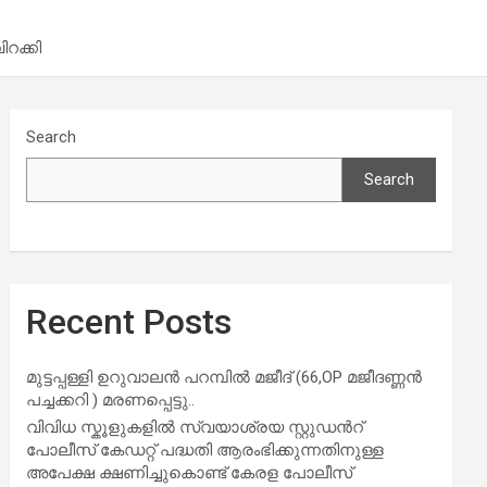
ിറക്കി
Search
Search
Recent Posts
മുട്ടപ്പള്ളി ഉറുവാലൻ പറമ്പിൽ മജീദ് (66,OP മജീദണ്ണൻ
പച്ചക്കറി ) മരണപ്പെട്ടു..
വിവിധ സ്കൂളുകളില്‍ സ്വയാശ്രയ സ്റ്റുഡന്‍റ്
പോലീസ് കേഡറ്റ് പദ്ധതി ആരംഭിക്കുന്നതിനുള്ള
അപേക്ഷ ക്ഷണിച്ചുകൊണ്ട് കേരള പോലീസ്