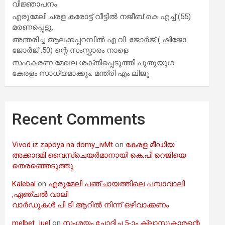
വിജ്ഞാപനം
എരുമേലി ചരള കരോട്ട് വീട്ടിൽ നജീബ് കെ എച്ച് (55)
മരണപ്പെട്ടു.
അന്തരിച്ച ആ​ല​ക്ക​പ്പ​റമ്പിൽ​ എ.​വി. ജോ​ർ​ജ് ( ഷിജോ
ജോർജ് ,50) ന്റെ സംസ്കാരം നാളെ
സഹകരണ മേഖല ശക്തിപ്പെടുത്തി പുതുയുഗ
കേരളം സാധ്യമാക്കും: മന്ത്രി എം ലിജു
Recent Comments
Vivod iz zapoya na domy_ivMt
on
കേരള മീഡിയ
അക്കാദമി വൈസ്ചെയർമാനായി കെ.പി റെജിയെ
തെരഞ്ഞെടുത്തു
Kalebal
on
എരുമേലി പഞ്ചായത്തിലെ പമ്പാവാലി
,ഏഞ്ചൽ വാലി
വാർഡുകൾ പി ടി ആറിൽ നിന്ന് ഒഴിവാക്കണം
melbet_iuel
on
സംശയം ചോദിച്ച 5-ാം ക്ലാസുകാരന്റെ