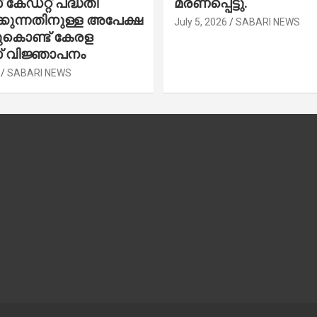
കേഡറ്റ് പദ്ധതി
മരണപ്പെട്ടു.
കുന്നതിനുള്ള അപേക്ഷ
July 5, 2026
SABARI NEWS
ചുകൊണ്ട് കേരള
 വിജ്ഞാപനം
SABARI NEWS