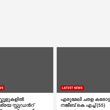
WS
LATEST NEWS
കൂളുകളില്‍
എരുമേലി ചരള കരോട്ട് 
രയ സ്റ്റുഡന്‍റ്
നജീബ് കെ എച്ച് (55)