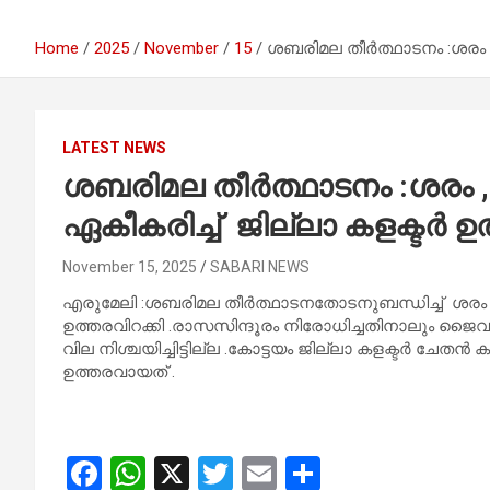
Home
2025
November
15
ശബരിമല തീർത്ഥാടനം :ശരം ,ഗ
LATEST NEWS
ശബരിമല തീർത്ഥാടനം :ശരം ,ഗ
ഏകീകരിച്ച് ജില്ലാ കളക്ടർ ഉ
November 15, 2025
SABARI NEWS
എരുമേലി :ശബരിമല തീർത്ഥാടനതോടനുബന്ധിച്ച് ശരം ,ഗദ
ഉത്തരവിറക്കി .രാസസിന്ദൂരം നിരോധിച്ചതിനാലും ജൈവസ
വില നിശ്ചയിച്ചിട്ടില്ല .കോട്ടയം ജില്ലാ കളക്ടർ ച
ഉത്തരവായത് .
F
W
X
T
E
S