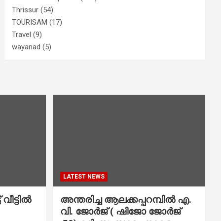
Thrissur
(54)
TOURISAM
(17)
Travel
(9)
wayanad
(5)
LATEST NEWS
വീട്ടിൽ
അന്തരിച്ച ആ​ല​ക്ക​പ്പ​റമ്പിൽ​ എ.​
വി. ജോ​ർ​ജ് ( ഷിജോ ജോർജ്