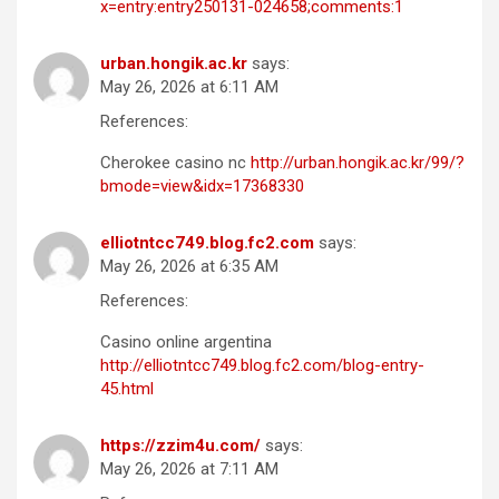
x=entry:entry250131-024658;comments:1
urban.hongik.ac.kr
says:
May 26, 2026 at 6:11 AM
References:
Cherokee casino nc
http://urban.hongik.ac.kr/99/?
bmode=view&idx=17368330
elliotntcc749.blog.fc2.com
says:
May 26, 2026 at 6:35 AM
References:
Casino online argentina
http://elliotntcc749.blog.fc2.com/blog-entry-
45.html
https://zzim4u.com/
says:
May 26, 2026 at 7:11 AM