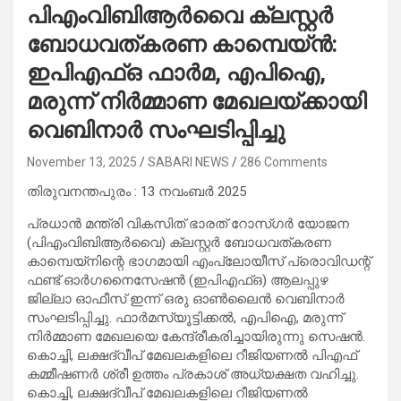
പിഎംവിബിആർവൈ ക്ലസ്റ്റർ
ബോധവത്കരണ കാമ്പെയ്‌ൻ:
ഇപിഎഫ്ഒ ഫാർമ, എപിഐ,
മരുന്ന് നിർമ്മാണ മേഖലയ്ക്കായി
വെബിനാർ സംഘടിപ്പിച്ചു
November 13, 2025
SABARI NEWS
286 Comments
തിരുവനന്തപുരം : 13 നവംബർ 2025
പ്രധാൻ മന്ത്രി വികസിത് ഭാരത് റോസ്ഗർ യോജന
(പിഎംവിബിആർവൈ) ക്ലസ്റ്റർ ബോധവത്കരണ
കാമ്പെയ്‌നിന്റെ ഭാഗമായി എംപ്ലോയീസ് പ്രൊവിഡന്റ്
ഫണ്ട് ഓർഗനൈസേഷൻ (ഇപിഎഫ്ഒ) ആലപ്പുഴ
ജില്ലാ ഓഫീസ് ഇന്ന് ഒരു ഓൺലൈൻ വെബിനാർ
സംഘടിപ്പിച്ചു. ഫാർമസ്യൂട്ടിക്കൽ, എപിഐ, മരുന്ന്
നിർമ്മാണ മേഖലയെ കേന്ദ്രീകരിച്ചായിരുന്നു സെഷൻ.
കൊച്ചി, ലക്ഷദ്വീപ് മേഖലകളിലെ റീജിയണൽ പിഎഫ്
കമ്മീഷണർ ശ്രീ ഉത്തം പ്രകാശ് അധ്യക്ഷത വഹിച്ചു.
കൊച്ചി, ലക്ഷദ്വീപ് മേഖലകളിലെ റീജിയണൽ