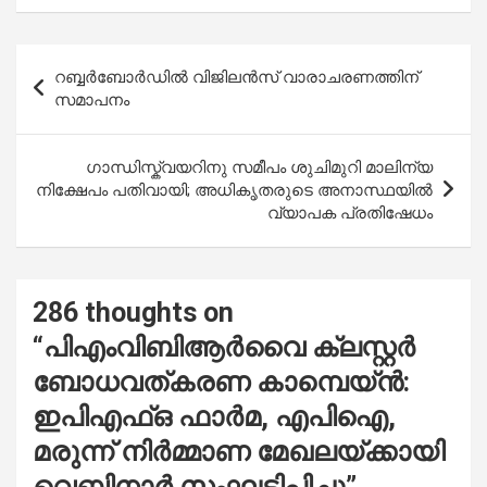
ce
at
tt
ail
ar
b
s
er
e
Post
റബ്ബർബോർഡിൽ വിജിലൻസ് വാരാചരണത്തിന്
o
A
navigation
സമാപനം
o
p
k
p
ഗാന്ധിസ്ക്വയറിനു സമീപം ശുചിമുറി മാലിന്യ
നിക്ഷേപം പതിവായി; അധികൃതരുടെ അനാസ്ഥയിൽ
വ്യാപക പ്രതിഷേധം
286 thoughts on
“
പിഎംവിബിആർവൈ ക്ലസ്റ്റർ
ബോധവത്കരണ കാമ്പെയ്‌ൻ:
ഇപിഎഫ്ഒ ഫാർമ, എപിഐ,
മരുന്ന് നിർമ്മാണ മേഖലയ്ക്കായി
വെബിനാർ സംഘടിപ്പിച്ചു
”