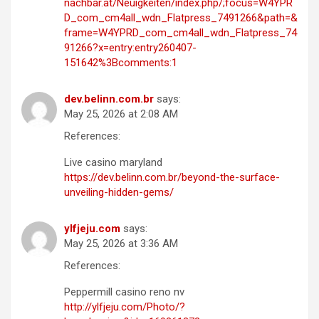
nachbar.at/Neuigkeiten/index.php/;focus=W4YPR
D_com_cm4all_wdn_Flatpress_7491266&path=&
frame=W4YPRD_com_cm4all_wdn_Flatpress_74
91266?x=entry:entry260407-
151642%3Bcomments:1
dev.belinn.com.br
says:
May 25, 2026 at 2:08 AM
References:
Live casino maryland
https://dev.belinn.com.br/beyond-the-surface-
unveiling-hidden-gems/
ylfjeju.com
says:
May 25, 2026 at 3:36 AM
References:
Peppermill casino reno nv
http://ylfjeju.com/Photo/?