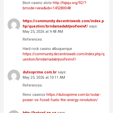
Best casino slots
http://hijeju.org/92/?
bmode=view&idx=145280048
https://community.decentrixweb.com/index.p
hp/question/brndamadabtjvoifevnvf/
says:
May 25, 2026 at 9:48 AM
References:
Hard rock casino albuquerque
https://community.decentrixweb.com/index.php/q
uestion/brndamadabtjvoifevnvf/
dutosprime.com.br
says:
May 25, 2026 at 10:11 AM
References:
Reno casinos
https://dutosprime.com.br/solar-
power-vs-fossil-fuels-the-energy-revolution/
http://botsad.zp.ua
says: