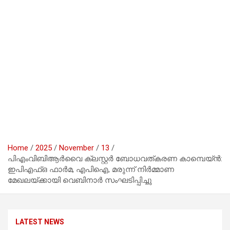
Home
2025
November
13
പിഎംവിബിആർവൈ ക്ലസ്റ്റർ ബോധവത്കരണ കാമ്പെയ്‌ൻ:
ഇപിഎഫ്ഒ ഫാർമ, എപിഐ, മരുന്ന് നിർമ്മാണ
മേഖലയ്ക്കായി വെബിനാർ സംഘടിപ്പിച്ചു
LATEST NEWS