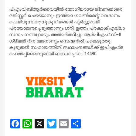
പിഎംവിബിആർവൈയിൽ യോഗ്യരായ ജീവനക്കാരെ
രജിസ്റ്റർ ചെയ്യാനും ഇന്ത്യാ ഗവൺമെന്റ് വാഗ്ദാനം
ചെയ്യുന്ന ആനുകൂല്യങ്ങൾ പൂർണ്ണമായി
പ്രയോജനപ്പെടുത്താനും ശ്രീ. ഉത്തം പ്രകാശ് എല്ലാ
സ്ഥാപനങ്ങളോടും അഭ്യർത്ഥിച്ചു. ആർ‌പി‌എഫ്‌സി–II
ശ്രീമതി റീന മേനോനും സെഷനിൽ പങ്കെടുത്തു.
കൂടുതൽ സഹായത്തിന്, സ്ഥാപനങ്ങൾക്ക് ഇപിഎഫ്ഒ
ഹെൽപ്പ്‌ലൈനുമായി ബന്ധപ്പെടാം: 14480.
F
W
X
T
E
S
a
h
wi
m
h