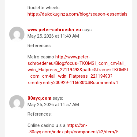
Roulette wheels
https://daikokuginza.com/blog/season-essentials
www.peter-schroeder.eu
says:
May 25, 2026 at 11:40 AM
References:
Metro casino
http://www.peter-
schroeder.eu/Blog;focus=TKOMSI_com_cm4all_
wdn_Flatpress_22119493&path=&frame=TKOMSI
_com_cm4all_wdn_Flatpress_22119493?
x=entry:entry200929-115630%3Bcomments:1
80ayq.com
says:
May 25, 2026 at 11:57 AM
References:
Online casino u s a
https://xn-
-80ayq.com/index.php/component/k2/item/5