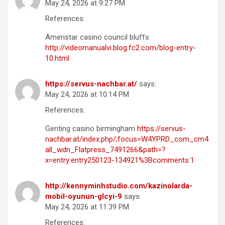
May 24, 2026 at 9:27 PM
References:
Ameristar casino council bluffs
http://videomanualvi.blog.fc2.com/blog-entry-
10.html
https://servus-nachbar.at/
says:
May 24, 2026 at 10:14 PM
References:
Genting casino birmingham
https://servus-
nachbar.at/index.php/;focus=W4YPRD_com_cm4
all_wdn_Flatpress_7491266&path=?
x=entry:entry250123-134921%3Bcomments:1
http://kennyminhstudio.com/kazinolarda-
mobil-oyunun-glcyi-9
says:
May 24, 2026 at 11:39 PM
References: