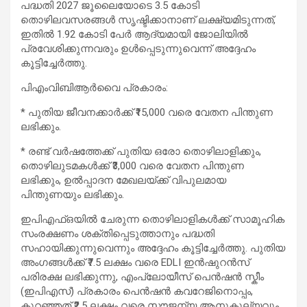
പദ്ധതി 2027 ജൂലൈയോടെ 3.5 കോടി
തൊഴിലവസരങ്ങൾ സൃഷ്ടിക്കാനാണ് ലക്ഷ്യമിടുന്നത്,
ഇതിൽ 1.92 കോടി പേർ ആദ്യമായി ജോലിയിൽ
പ്രവേശിക്കുന്നവരും ഉൾപ്പെടുന്നുവെന്ന് അദ്ദേഹം
കൂട്ടിച്ചേർത്തു.
പിഎംവിബിആർവൈ പ്രകാരം:
* പുതിയ ജീവനക്കാർക്ക് ₹15,000 വരെ വേതന പിന്തുണ
ലഭിക്കും.
* രണ്ട് വർഷത്തേക്ക് പുതിയ ഒരോ തൊഴിലാളിക്കും,
തൊഴിലുടമകൾക്ക് ₹3,000 വരെ വേതന പിന്തുണ
ലഭിക്കും, ഉൽപ്പാദന മേഖലയ്ക്ക് വിപുലമായ
പിന്തുണയും ലഭിക്കും.
ഇപിഎഫ്ഒയിൽ ചേരുന്ന തൊഴിലാളികൾക്ക് സാമൂഹിക
സംരക്ഷണം ശക്തിപ്പെടുത്താനും പദ്ധതി
സഹായിക്കുന്നുവെന്നും അദ്ദേഹം കൂട്ടിച്ചേർത്തു. പുതിയ
അംഗങ്ങൾക്ക് ₹7.5 ലക്ഷം വരെ EDLI ഇൻഷുറൻസ്
പരിരക്ഷ ലഭിക്കുന്നു, എംപ്ലോയീസ് പെൻഷൻ സ്കീം
(ഇപിഎസ്) പ്രകാരം പെൻഷൻ കവറേജിനൊപ്പം,
കുറഞ്ഞത് ₹2.5 ലക്ഷം വരെ സൗജന്യ ആനുകൂല്യവും