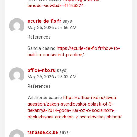
bmode=view&idx=41163224
ecurie-de-flo.fr
says:
May 25, 2026 at 6:56 AM
References:
Sandia casino
https://ecurie-de-flo.fr/how-to-
build-a-consistent-practice/
office-nko.ru
says:
May 25, 2026 at 8:02 AM
References:
Wildhorse casino
https://office-nko.ru/dwqa-
question/zakon-sverdlovskoj-oblasti-ot-3-
dekabrya-2014-goda-108-oz-o-socialnom-
obsluzhivanii-grazhdan-v-sverdlovskoj-oblasti/
fanbase.co.ke
says: