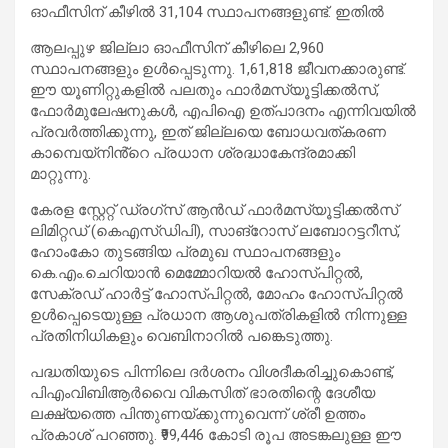
ഓഫീസിന് കീഴിൽ 31,104 സ്ഥാപനങ്ങളുണ്ട്. ഇതിൽ
ആലപ്പുഴ ജില്ലാ ഓഫീസിന് കീഴിലെ 2,960
സ്ഥാപനങ്ങളും ഉൾപ്പെടുന്നു. 1,61,818 ജീവനക്കാരുണ്ട്.
ഈ യൂണിറ്റുകളിൽ പലതും ഫാർമസ്യൂട്ടിക്കൽസ്,
ഫോർമുലേഷനുകൾ, എപിഐ ഉത്പാദനം എന്നിവയിൽ
പ്രവർത്തിക്കുന്നു, ഇത് ജില്ലയെ ബോധവത്കരണ
കാമ്പെയ്‌നിൻ്റെ പ്രധാന ശ്രദ്ധാകേന്ദ്രമാക്കി
മാറ്റുന്നു.
കേരള സ്റ്റേറ്റ് ഡ്രഗ്‌സ് ആൻഡ് ഫാർമസ്യൂട്ടിക്കൽസ്
ലിമിറ്റഡ് (കെഎസ്‌ഡിപി), സാങ്‌റോസ് ലബോറട്ടറീസ്,
ഹോംകോ തുടങ്ങിയ പ്രമുഖ സ്ഥാപനങ്ങളും
കെ.എം.ചെറിയാൻ മെമ്മോറിയൽ ഹോസ്പിറ്റൽ,
സേക്രഡ് ഹാർട്ട് ഹോസ്പിറ്റൽ, മോഹം ഹോസ്പിറ്റൽ
ഉൾപ്പെടെയുള്ള പ്രധാന ആശുപത്രികളിൽ നിന്നുള്ള
പ്രതിനിധികളും വെബിനാറിൽ പങ്കെടുത്തു.
പദ്ധതിയുടെ പിന്നിലെ ദർശനം വിശദീകരിച്ചുകൊണ്ട്,
പിഎംവിബിആർവൈ വികസിത് ഭാരതിന്റെ ദേശീയ
ലക്ഷ്യത്തെ പിന്തുണയ്ക്കുന്നുവെന്ന് ശ്രീ ഉത്തം
പ്രകാശ് പറഞ്ഞു. ₹99,446 കോടി രൂപ അടങ്കലുള്ള ഈ