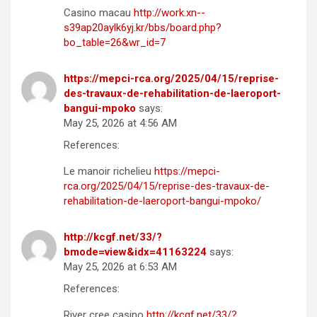
Casino macau
http://work.xn--
s39ap20aylk6yj.kr/bbs/board.php?
bo_table=26&wr_id=7
https://mepci-rca.org/2025/04/15/reprise-
des-travaux-de-rehabilitation-de-laeroport-
bangui-mpoko
says:
May 25, 2026 at 4:56 AM
References:
Le manoir richelieu
https://mepci-
rca.org/2025/04/15/reprise-des-travaux-de-
rehabilitation-de-laeroport-bangui-mpoko/
http://kcgf.net/33/?
bmode=view&idx=41163224
says:
May 25, 2026 at 6:53 AM
References:
River cree casino
http://kcgf.net/33/?