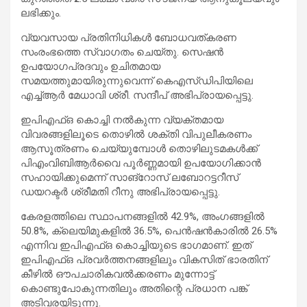
ലഭിക്കും.
വ്യവസായ പ്രതിനിധികൾ ബോധവത്കരണ
സംരംഭത്തെ സ്വാഗതം ചെയ്തു. ‌സെഷൻ
ഉപയോഗപ്രദവും ഉചിതമായ
സമയത്തുമായിരുന്നുവെന്ന് കെ‌എസ്‌ഡി‌പിയിലെ
എച്ച്‌ആർ മേധാവി ശ്രീ. സന്ദീപ് അഭിപ്രായപ്പെട്ടു.
ഇപിഎഫ്ഒ കൊച്ചി നൽകുന്ന വ്യക്തമായ
വിവരങ്ങളിലൂടെ തൊഴിൽ ശക്തി വിപുലീകരണം
ആസൂത്രണം ചെയ്യുമ്പോൾ തൊഴിലുടമകൾക്ക്
പിഎംവിബിആർവൈ പൂർണ്ണമായി ഉപയോഗിക്കാൻ
സഹായിക്കുമെന്ന് സാങ്‌റോസ് ലബോറട്ടറീസ്
ഡയറക്ടർ ശ്രീമതി റീനു അഭിപ്രായപ്പെട്ടു.
കേരളത്തിലെ സ്ഥാപനങ്ങളിൽ 42.9%, അംഗങ്ങളിൽ
50.8%, ക്ലെയിമുകളിൽ 36.5%, പെൻഷൻകാരിൽ 26.5%
എന്നിവ ഇപിഎഫ്ഒ കൊച്ചിയുടെ ഭാഗമാണ്. ഇത്
ഇപിഎഫ്ഒ പ്രവർത്തനങ്ങളിലും വികസിത് ഭാരതിന്
കീഴിൽ ഔപചാരികവൽക്കരണം മുന്നോട്ട്
കൊണ്ടുപോകുന്നതിലും അതിന്റെ പ്രധാന പങ്ക്
അടിവരയിടുന്നു.