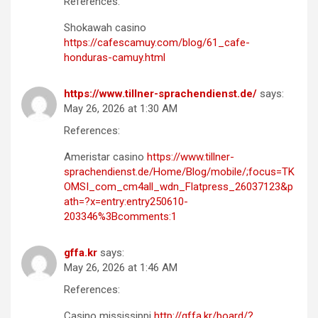
References:
Shokawah casino
https://cafescamuy.com/blog/61_cafe-
honduras-camuy.html
https://www.tillner-sprachendienst.de/
says:
May 26, 2026 at 1:30 AM
References:
Ameristar casino
https://www.tillner-
sprachendienst.de/Home/Blog/mobile/;focus=TK
OMSI_com_cm4all_wdn_Flatpress_26037123&p
ath=?x=entry:entry250610-
203346%3Bcomments:1
gffa.kr
says:
May 26, 2026 at 1:46 AM
References:
Casino mississippi
http://gffa.kr/board/?