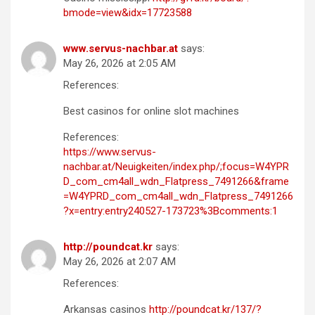
bmode=view&idx=17723588
www.servus-nachbar.at
says:
May 26, 2026 at 2:05 AM
References:
Best casinos for online slot machines
References:
https://www.servus-
nachbar.at/Neuigkeiten/index.php/;focus=W4YPR
D_com_cm4all_wdn_Flatpress_7491266&frame
=W4YPRD_com_cm4all_wdn_Flatpress_7491266
?x=entry:entry240527-173723%3Bcomments:1
http://poundcat.kr
says:
May 26, 2026 at 2:07 AM
References:
Arkansas casinos
http://poundcat.kr/137/?