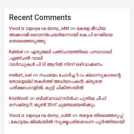
Recent Comments
Vivod iz zapoya na domy_ivMt
on
കേരള മീഡിയ
അക്കാദമി വൈസ്ചെയർമാനായി കെ.പി റെജിയെ
തെരഞ്ഞെടുത്തു
Kalebal
on
എരുമേലി പഞ്ചായത്തിലെ പമ്പാവാലി
,ഏഞ്ചൽ വാലി
വാർഡുകൾ പി ടി ആറിൽ നിന്ന് ഒഴിവാക്കണം
melbet_iuel
on
സംശയം ചോദിച്ച 5-ാം ക്ലാസുകാരന്റെ
തോളെല്ല് തകർത്ത് അധ്യാപകൻ; ക്രൂരത
പരീക്ഷാഹാളിൽ; കുട്ടി ചികിത്സയിൽ
KrisWoolf
on
ബിശ്വനാഥ് സിൻഹ പുതിയ ചീഫ്
സെക്രട്ടറി: ജൂൺ 30ന് ചുമതലയേൽക്കും
Vivod iz zapoya na domy_ouMt
on
തദ്ദേശ തിരഞ്ഞെടുപ്പ്
;.കോട്ടയം ജില്ലയിൽ സൂക്ഷ്മപരിശോധന പൂർത്തിയായി