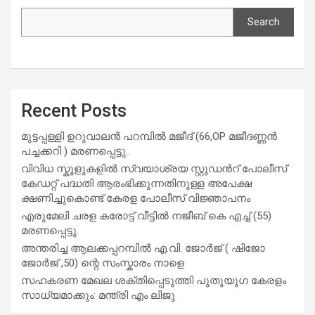
Search
Recent Posts
മുട്ടപ്പള്ളി ഉറുവാലൻ പറമ്പിൽ മജീദ് (66,OP മജീദണ്ണൻ
പച്ചക്കറി ) മരണപ്പെട്ടു..
വിവിധ സ്കൂളുകളില്‍ സ്വയാശ്രയ സ്റ്റുഡന്‍റ് പോലീസ്
കേഡറ്റ് പദ്ധതി ആരംഭിക്കുന്നതിനുള്ള അപേക്ഷ
ക്ഷണിച്ചുകൊണ്ട് കേരള പോലീസ് വിജ്ഞാപനം
എരുമേലി ചരള കരോട്ട് വീട്ടിൽ നജീബ് കെ എച്ച് (55)
മരണപ്പെട്ടു.
അന്തരിച്ച ആ​ല​ക്ക​പ്പ​റമ്പിൽ​ എ.​വി. ജോ​ർ​ജ് ( ഷിജോ
ജോർജ് ,50) ന്റെ സംസ്കാരം നാളെ
സഹകരണ മേഖല ശക്തിപ്പെടുത്തി പുതുയുഗ കേരളം
സാധ്യമാക്കും: മന്ത്രി എം ലിജു