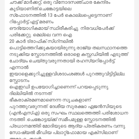
ചൗക്ക് മാര്‍ക്കറ്റ്, ഒരു വിനോദസഞ്ചാര കേന്ദ്രം
കൂടിയാണിത്.ചെങ്കോട്ടയിലെ
സ്‌ഫോടനത്തില്‍ 13 പേര്‍ കൊല്ലപ്പെട്ടെന്നാണ്
റിപ്പോര്‍ട്ട്.എട്ട് മരണം
ഔദ്യോഗികമായ് സ്ഥിരീകരിച്ചു. നിരവധിപേര്‍ക്ക്
പരിക്കേറ്റു. മെല്ലെ വന്ന ഐ
20 കാര്‍ ട്രാഫിക് സിഗ്‌നലില്‍
പൊട്ടിത്തെറിക്കുകയായിരുന്നു.രാജ്യ തലസ്ഥാനത്തെ
നടുക്കിയ സ്ഫോടനത്തിൽ ഒരാളെ കസ്റ്റഡിയിൽ എടുത്ത്
ചോദ്യം ചെയ്തുവരുന്നതായി രഹസ്യറിപ്പോര്‍ട്ട്.
എന്നാൽ
ഇയാളെക്കുറിച്ചുള്ളവിശദാംശങ്ങള്‍ പുറത്തുവിട്ടിട്ടില്ല.
സ്ഫോടനം
ഐഇഡി ഉപയോഗിച്ചാണെന്ന് പറയപ്പെടുന്നു.
ദില്ലിയിൽ നടന്നത്
ഭീകരാക്രമണമാണെന്ന സൂചകളാണ്
പുറത്തുവരുന്നത്. ദേശീയ സുരക്ഷാ ഏജന്‍സിയുടെ
(എന്‍എസ്എ) ഒരു സംഘം സ്ഥലത്തെത്തി പരിശോധന
നടത്തി .ചെങ്കോട്ടയ്‌ക്ക് സമീപമുള്ള സ്ഫോടനത്തിൽ
പ്രധാനമന്ത്രി മോദിയുടെ ആദ്യ പ്രതികരണം വന്നു.
സോഷ്യൽ മീഡിയ പ്ലാറ്റ്‌ഫോമായ എക്‌സിലാണ്
അദ്ദേഹം തന്റെ