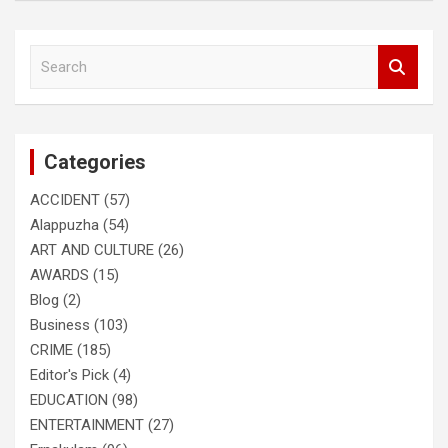
S
e
a
r
c
Categories
h
ACCIDENT
(57)
Alappuzha
(54)
ART AND CULTURE
(26)
AWARDS
(15)
Blog
(2)
Business
(103)
CRIME
(185)
Editor's Pick
(4)
EDUCATION
(98)
ENTERTAINMENT
(27)