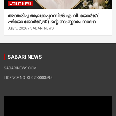
LATEST NEWS
അന്തരിച്ച ആ​ല​ക്ക​പ്പ​റമ്പിൽ​ എ.​വി. ജോ​ർ​ജ് (
ഷിജോ ജോർജ് ,50) ന്റെ സംസ്കാരം നാളെ
July 5, 2026
SABARI NEWS
SABARI NEWS
SABARINEWS.COM
LICENCE NO: KL07D0003595