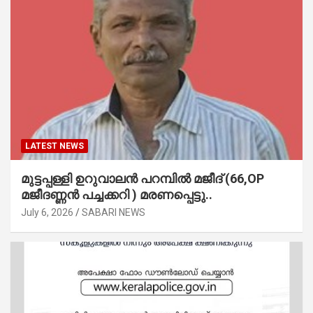
LATEST NEWS
മുട്ടപ്പള്ളി ഉറുവാലൻ പറമ്പിൽ മജീദ് (66,OP
മജീദണ്ണൻ പച്ചക്കറി ) മരണപ്പെട്ടു..
July 6, 2026
SABARI NEWS