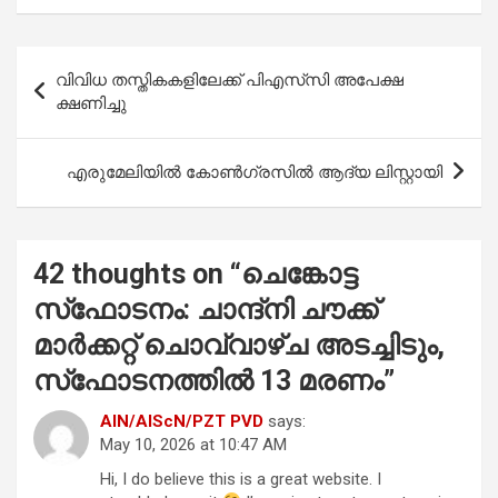
ce
at
tt
ail
ar
b
s
er
e
Post
വിവിധ തസ്തികകളിലേക്ക് പിഎസ്‌സി അപേക്ഷ
o
A
navigation
ക്ഷണിച്ചു
o
p
k
p
എ​രു​മേ​ലി​യി​ൽ കോ​ൺ​ഗ്ര​സി​ൽ ആ​ദ്യ ലി​സ്റ്റാ​യി
42 thoughts on “
ചെങ്കോട്ട
സ്‌ഫോടനം: ചാന്ദ്നി ചൗക്ക്
മാര്‍ക്കറ്റ് ചൊവ്വാഴ്ച അടച്ചിടും,
സ്‌ഫോടനത്തില്‍ 13 മരണം
”
AlN/AlScN/PZT PVD
says:
May 10, 2026 at 10:47 AM
Hi, I do believe this is a great website. I