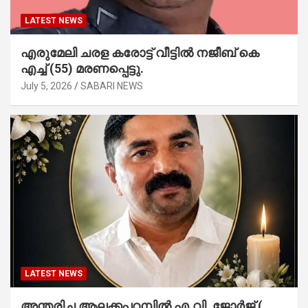
LATEST NEWS
എരുമേലി ചരള കരോട്ട് വീട്ടിൽ നജീബ് കെ
എച്ച് (55) മരണപ്പെട്ടു.
July 5, 2026
SABARI NEWS
LATEST NEWS
അന്തരിച്ച ആ​ല​ക്ക​പ്പ​റമ്പിൽ​ എ.​വി. ജോ​ർ​ജ് (