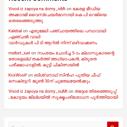
Vivod iz zapoya na domy_ivMt
on
കേരള മീഡിയ
അക്കാദമി വൈസ്ചെയർമാനായി കെ.പി റെജിയെ
തെരഞ്ഞെടുത്തു
Kalebal
on
എരുമേലി പഞ്ചായത്തിലെ പമ്പാവാലി
,ഏഞ്ചൽ വാലി
വാർഡുകൾ പി ടി ആറിൽ നിന്ന് ഒഴിവാക്കണം
melbet_iuel
on
സംശയം ചോദിച്ച 5-ാം ക്ലാസുകാരന്റെ
തോളെല്ല് തകർത്ത് അധ്യാപകൻ; ക്രൂരത
പരീക്ഷാഹാളിൽ; കുട്ടി ചികിത്സയിൽ
KrisWoolf
on
ബിശ്വനാഥ് സിൻഹ പുതിയ ചീഫ്
സെക്രട്ടറി: ജൂൺ 30ന് ചുമതലയേൽക്കും
Vivod iz zapoya na domy_ouMt
on
തദ്ദേശ തിരഞ്ഞെടുപ്പ്
;.കോട്ടയം ജില്ലയിൽ സൂക്ഷ്മപരിശോധന പൂർത്തിയായി
S