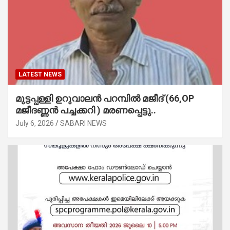
LATEST NEWS
മുട്ടപ്പള്ളി ഉറുവാലൻ പറമ്പിൽ മജീദ് (66,OP
മജീദണ്ണൻ പച്ചക്കറി ) മരണപ്പെട്ടു..
July 6, 2026
SABARI NEWS