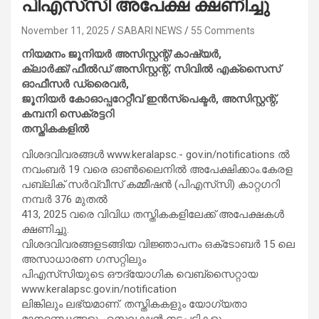
പിഎസ്‌സി അപേക്ഷ ക്ഷണിച്ചു
November 11, 2025
SABARI NEWS
55 Comments
നിയമനം ജൂനിയര്‍ അസിസ്റ്റന്റ്/കാഷ്യര്‍,
ക്ലാര്‍ക്ക്/ഫീല്‍ഡ് അസിസ്റ്റന്റ്, സിവില്‍ എക്‌സൈസ്
ഓഫീസര്‍ ഡ്രൈവര്‍,
ജൂനിയര്‍ കോഓപ്പറേറ്റീവ് ഇന്‍സ്‌പെക്ടര്‍, അസിസ്റ്റന്റ്,
കമ്പനി സെക്രട്ടറി
തസ്തികകളില്‍
വിശദവിവരങ്ങള്‍ www.keralapsc.- gov.in/notifications ല്‍
നവംബര്‍ 19 വരെ ഓണ്‍ലൈനില്‍ അപേക്ഷിക്കാം.കേരള
പബ്ലിക് സര്‍വ്വീസ് കമ്മീഷന്‍ (പിഎസ്‌സി) കാറ്റഗറി
നമ്പര്‍ 376 മുതല്‍
413, 2025 വരെ വിവിധ തസ്തികകളിലേക്ക് അപേക്ഷകള്‍
ക്ഷണിച്ചു.
വിശദവിവരങ്ങളടങ്ങിയ വിജ്ഞാപനം ഒക്‌ടോബര്‍ 15 ലെ
അസാധാരണ ഗസറ്റിലും
പിഎസ്‌സിയുടെ ഔദ്യോഗിക വെബ്‌സൈറ്റായ
www.keralapsc.gov.in/notification
ലിങ്കിലും ലഭ്യമാണ്. തസ്തികകളും യോഗ്യതാ
മാനദണ്ഡങ്ങളും സെലക്ഷന്‍ നടപടികളും