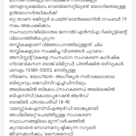
ശമ്പളവുമെല്ലാം വെബ്‌സൈറ്റിലുണ്ട്. യോഗ്യതയുള്ള
ഉദ്യോഗാര്‍ത്ഥികള്‍ക്ക്
ഒറ്റ തവണ രജിസ്റ്റര്‍ ചെയ്ത് ഓണ്‍ലൈനില്‍ നവംബര്‍ 19
നകം അപേക്ഷിക്കാം.
സംസ്ഥാന/ജില്ലാതല ജനറല്‍/എന്‍സിഎ റിക്രൂട്ട്‌മെന്റ്
വിഭാഗത്തില്‍പ്പെടുന്ന
തസ്തികകളാണ് വിജ്ഞാപനത്തിലുള്ളത്. ചില
തസ്തികകളുടെ സംക്ഷിപ്ത വിവരങ്ങള്‍ ചുവടെ:-
അസിസ്റ്റന്റ് (കേരള സംസ്ഥാന സഹകരണ കാര്‍ഷിക
ഗ്രാമവികസന ബാങ്ക് ലിമിറ്റഡ്) പ്രതീക്ഷിത ഒഴിവുകള്‍,
ശമ്പളം 16580-55005, നേരിട്ടുള്ള
നിയമനം. യോഗ്യത- അംഗീകൃത സര്‍വകലാശാല
ബിരുദവും ജെഡിസി/എച്ച്ഡിസിയും.
അല്ലെങ്കില്‍ ബികോം (സഹകരണം) അല്ലെങ്കില്‍
ബിഎസ്‌സി (കോഓപ്പറേഷന്‍ ആന്‍ഡ്
ബാങ്കിങ്) പ്രായപരിധി 18-40
വയസ്സ്.കെഎസ്‌സിഎആര്‍ഡി ബാങ്കുമായി
അഫിലിയേറ്റ് ചെയ്തിട്ടുള്ള സഹകരണ
സ്ഥാപനങ്ങളിലെ മൂന്ന് വര്‍ഷത്തില്‍
കുറയാതെ സേവനമനുഷ്ഠിക്കുന്ന റഗുലര്‍
ജീവനക്കാര്‍ക്കും ‘സൈസൈറ്റി