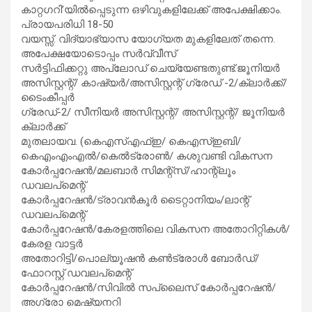
കാറ്റഗറി’യില്‍പ്പെടുന്ന ഒഴിവുകളിലേക്ക് അപേക്ഷിക്കാം.
പ്രായപരിധി 18-50
വയസ്സ്. വിദ്യാഭ്യാസ യോഗ്യത മുകളിലേത് തന്നെ.
അപേക്ഷയോടൊപ്പം സര്‍വ്വീസ്
സര്‍ട്ടിഫിക്കറ്റു അപ്‌ലോഡ് ചെയ്യേണ്ടതുണ്ട്.ജൂനിയര്‍
അസിസ്റ്റന്റ്/ കാഷ്യര്‍/അസിസ്റ്റന്റ് ഗ്രേഡ് -2/ക്ലാര്‍ക്ക്/
ടൈംകീപ്പര്‍
ഗ്രേഡ്-2/ സീനിയര്‍ അസിസ്റ്റന്റ്/ അസിസ്റ്റന്റ്/ ജൂനിയര്‍
ക്ലാര്‍ക്ക്
മുതലായവ. (കെഎസ്എഫ്ഇ/ കെഎസ്ഇബി/
കെഎംഎംഎല്‍/കെല്‍ട്രോണ്‍/ കശുവണ്ടി വികസന
കോര്‍പ്പറേഷന്‍/മലബാര്‍ സിമന്റ്‌സ്/ഹാന്റ്‌ലൂം
ഡവലപ്‌മെന്റ്
കോര്‍പ്പറേഷന്‍/ട്രാവന്‍കൂര്‍ ടൈറ്റാനിയം/ലാന്റ്
ഡവലപ്‌മെന്റ്
കോര്‍പ്പറേഷന്‍/കേരളത്തിലെ വികസന അതോറിറ്റികള്‍/
കേരള വാട്ടര്‍
അതോറിട്ടി/പൊല്യൂഷന്‍ കണ്‍ട്രോള്‍ ബോര്‍ഡ്/
ഫോറസ്റ്റ് ഡവലപ്‌മെന്റ്
കോര്‍പ്പറേഷന്‍/സിവില്‍ സപ്ലൈസ് കോര്‍പ്പറേഷന്‍/
അഗ്രോ മെഷ്യനറി