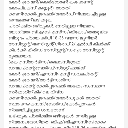
കോര്‍പ്പറേഷന്‍/കെല്‍ട്രോണ്‍ കംപോണന്റ്
കോംപ്ലക്‌സ്, കണ്ണൂര്‍). അതത്
കമ്പനി/കോര്‍പ്പറേഷന്‍/ബോര്‍ഡ് നിശ്ചയിച്ചിട്ടുള്ള
ശമ്പളമാണ് ലഭിക്കുക.
പ്രതീക്ഷിത ഒഴിവുകള്‍. നേരിട്ടുള്ള നിയമനം.
യോഗ്യത-ബിഎ/ബിഎസ്‌സി/ബികോം/തത്തുല്യ
ബിരുദം. പ്രായപരിധി 18-36 വയസ് ജൂനിയര്‍
അസിസ്റ്റന്റ്/അസിസ്റ്റന്റ് ഗ്രേഡ്-2/എല്‍ഡി ക്ലര്‍ക്ക്/
ക്ലര്‍ക്ക്/ഫീല്‍ഡ് അസിസ്റ്റന്റ്/ഡിപ്പോ അസിസ്റ്റന്റ്
മുതലായവ.
(കെഎസ്ആര്‍ടിസി/ലൈവ്‌സ്‌റ്റോക്ക്
ഡവലപ്‌മെന്റ്‌ബോര്‍ഡ്/സ്‌റ്റേറ്റ് ഫാമിങ്
കോര്‍പ്പറേഷന്‍/എസ്‌സി/എസ്ടി ഡവലപ്‌മെന്റ്
കോര്‍പ്പറേഷന്‍/ആര്‍ട്ടിസാന്‍സ്
ഡവലപ്‌മെന്റ് കോര്‍പ്പറേഷന്‍ അടക്കം സംസ്ഥാന
സര്‍ക്കാരിന് കീഴിലെ വിവിധ
കമ്പനി/കോര്‍പ്പറേഷന്‍/ബോര്‍ഡുകള്‍. അതത്
സ്ഥാപനം/കമ്പനി/ബോര്‍ഡ്/കോര്‍പ്പറേഷന്‍
നിശ്ചയിച്ചിട്ടുള്ള ശമ്പളമാണ്
ലഭിക്കുക. പ്രതീക്ഷിത ഒഴിവുകള്‍. നേരിട്ടുള്ള
നിയമനം.യോഗ്യത- ബിഎ/ബിഎസ്‌സി/ബികോം/
തത്തുല്യ ബിരുദം. പ്രായപരിധി 18-36 വയസ്.സിവില്‍