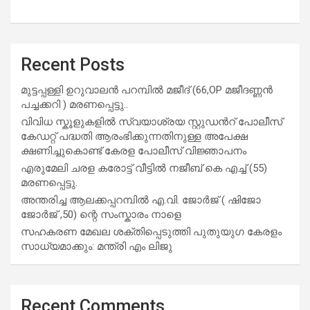
Recent Posts
മുട്ടപ്പള്ളി ഉറുവാലൻ പറമ്പിൽ മജീദ് (66,OP മജീദണ്ണൻ
പച്ചക്കറി ) മരണപ്പെട്ടു..
വിവിധ സ്കൂളുകളില്‍ സ്വയാശ്രയ സ്റ്റുഡന്‍റ് പോലീസ്
കേഡറ്റ് പദ്ധതി ആരംഭിക്കുന്നതിനുള്ള അപേക്ഷ
ക്ഷണിച്ചുകൊണ്ട് കേരള പോലീസ് വിജ്ഞാപനം
എരുമേലി ചരള കരോട്ട് വീട്ടിൽ നജീബ് കെ എച്ച് (55)
മരണപ്പെട്ടു.
അന്തരിച്ച ആ​ല​ക്ക​പ്പ​റമ്പിൽ​ എ.​വി. ജോ​ർ​ജ് ( ഷിജോ
ജോർജ് ,50) ന്റെ സംസ്കാരം നാളെ
സഹകരണ മേഖല ശക്തിപ്പെടുത്തി പുതുയുഗ കേരളം
സാധ്യമാക്കും: മന്ത്രി എം ലിജു
Recent Comments