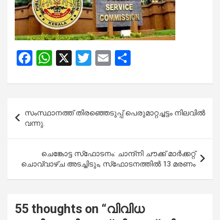
F
W
X
T
E
S
a
h
wi
m
h
ce
at
tt
ail
ar
b
s
er
e
Post
സംസ്ഥാനത്ത് തിരഞ്ഞെടുപ്പ് പെരുമാറ്റച്ചട്ടം നിലവിൽ
o
A
navigation
വന്നു.
o
p
k
p
ചെങ്കോട്ട സ്‌ഫോടനം: ചാന്ദ്നി ചൗക്ക് മാര്‍ക്കറ്റ്
ചൊവ്വാഴ്ച അടച്ചിടും, സ്‌ഫോടനത്തില്‍ 13 മരണം
55 thoughts on “
വിവിധ