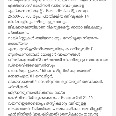
എക്‌സൈസ് ഓഫീസര്‍ ഡ്രൈവര്‍ (കേരള
എക്‌സൈസ് ആന്റ് പ്രൊഹിബിഷന്‍), ശമ്പളം
26,500-60,700 രൂപ. പ്രതീക്ഷിത ഒഴിവുകള്‍. 14
ജില്ലകളിലും ഒഴിവുകളുണ്ടാവും.
ജില്ലാതലത്തിലാണ് റിക്രൂട്ട്‌മെന്റ്. ഓരോ ജില്ലക്കും
പ്രത്യേകം
റാങ്ക്‌ലിസ്റ്റുകള്‍ തയ്യാറാക്കും. നേരിട്ടുള്ള നിയമനം.
യോഗ്യത-
എസ്എസ്എല്‍സി/തത്തുല്യം, ഹെവിഗുഡ്‌സ്
ആന്റ്പാസഞ്ചര്‍ മോട്ടോര്‍ വാഹനങ്ങള്‍
ഒാടിക്കുന്നതിന് 3 വര്‍ഷമായി നിലവിലുള്ള സാധുവായ
ഡ്രൈവിങ്‌ലൈസന്‍സും
ബാഡ്ജും. ഉയരം 165 സെ.മീറ്ററില്‍ കുറയരുത്.
നെഞ്ചളവ് 83 സെ.മീറ്റര്‍,
വികാസശേഷി 4 സെ.മീറ്ററില്‍ കുറയരുത്. മെഡിക്കല്‍,
ഫിസിക്കല്‍
ഫിറ്റ്‌നസുണ്ടായിരിക്കണം. നല്ല
കേള്‍വിശക്തിയുണ്ടാകണം. പ്രായപരിധി 21-39
വയസ് ഇതോടൊപ്പം തസ്തികമാറ്റം വഴിയുള്ള
നിയമനത്തിന് പ്രത്യേകം അപേക്ഷിക്കാം.അസിസ്റ്റന്റ്
എന്‍ജിനീയര്‍ (ഇലക്ട്രിക്കല്‍) (തസ്തികമാറ്റം മുഖേന)