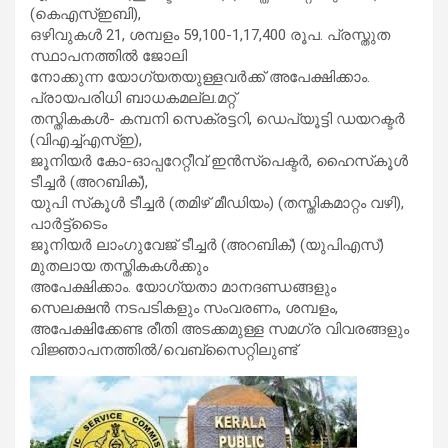
(കെഎസ്ഇബി),
ഒഴിവുകള്‍ 21, ശമ്പളം 59,100-1,17,400 രൂപ. പ്രസ്തുത
സ്ഥാപനത്തില്‍ ജോലി
നോക്കുന്ന യോഗ്യതയുള്ളവര്‍ക്ക് അപേക്ഷിക്കാം.
പ്രായപരിധി ബാധകമല്ല.മറ്റ്
തസ്തികകള്‍- കമ്പനി സെക്രട്ടറി, ഡെപ്യൂട്ടി ഡയറക്ടര്‍
(വിഎച്ച്എസ്ഇ),
ജൂനിയര്‍ കോ-ഓപ്പറേറ്റീവ് ഇന്‍സ്‌പെക്ടര്‍, ഹൈസ്‌കൂള്‍
ടീച്ചര്‍ (അറബിക്),
യുപി സ്‌കൂള്‍ ടീച്ചര്‍ (തമിഴ് മീഡിയം) (തസ്തികമാറ്റം വഴി),
പാര്‍ട്ട്‌ടൈം
ജൂനിയര്‍ ലാംഗുവേജ് ടീച്ചര്‍ (അറബിക്) (യുപിഎസ്)
മുതലായ തസ്തികകള്‍ക്കും
അപേക്ഷിക്കാം. യോഗ്യതാ മാനദണ്ഡങ്ങളും
സെലക്ഷന്‍ നടപടികളും സംവരണം, ശമ്പളം,
അപേക്ഷിക്കേണ്ട രീതി അടക്കമുള്ള സമഗ്ര വിവരങ്ങളും
വിജ്ഞാപനത്തില്‍/വെബ്‌സൈറ്റിലുണ്ട്