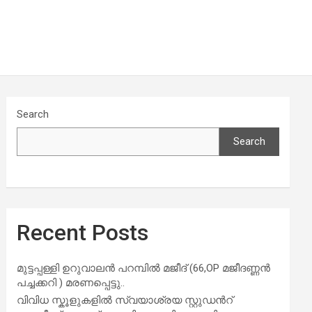
Search
Search
Recent Posts
മുട്ടപ്പള്ളി ഉറുവാലൻ പറമ്പിൽ മജീദ് (66,OP മജീദണ്ണൻ
പച്ചക്കറി ) മരണപ്പെട്ടു..
വിവിധ സ്കൂളുകളില്‍ സ്വയാശ്രയ സ്റ്റുഡന്‍റ്