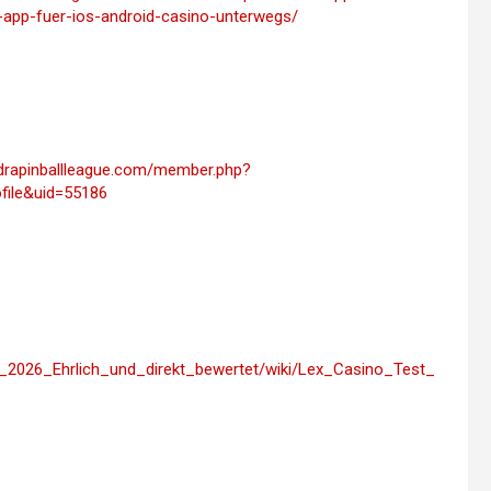
-app-fuer-ios-android-casino-unterwegs/
m.drapinballleague.com/member.php?
file&uid=55186
est_2026_Ehrlich_und_direkt_bewertet/wiki/Lex_Casino_Test_