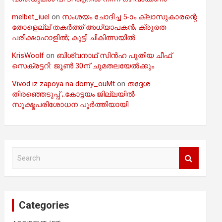
melbet_iuel
on
സംശയം ചോദിച്ച 5-ാം ക്ലാസുകാരന്റെ
തോളെല്ല് തകർത്ത് അധ്യാപകൻ; ക്രൂരത
പരീക്ഷാഹാളിൽ; കുട്ടി ചികിത്സയിൽ
KrisWoolf
on
ബിശ്വനാഥ് സിൻഹ പുതിയ ചീഫ്
സെക്രട്ടറി: ജൂൺ 30ന് ചുമതലയേൽക്കും
Vivod iz zapoya na domy_ouMt
on
തദ്ദേശ
തിരഞ്ഞെടുപ്പ് ;.കോട്ടയം ജില്ലയിൽ
സൂക്ഷ്മപരിശോധന പൂർത്തിയായി
S
e
a
r
c
Categories
h