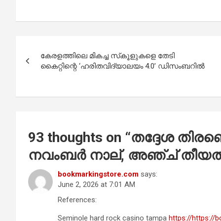
a
h
wi
m
h
ce
at
tt
ail
ar
b
s
er
e
Post
o
A
കേരളത്തിലെ മികച്ച സ്‌കൂളുകളെ തേടി
navigation
o
p
കൈറ്റിന്റെ ‘ഹരിതവിദ്യാലയം 4.0’ ഡിസംബറിൽ
k
p
93 thoughts on “
തദ്ദേശ തിരഞ്ഞെ
നവംബര്‍ നാല്, അഞ്ച് തീയതികള
bookmarkingstore.com
says:
June 2, 2026 at 7:01 AM
References:
Seminole hard rock casino tampa
https://https:/