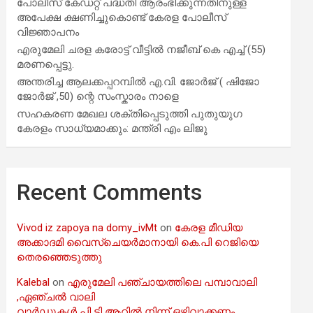
പോലീസ് കേഡറ്റ് പദ്ധതി ആരംഭിക്കുന്നതിനുള്ള
അപേക്ഷ ക്ഷണിച്ചുകൊണ്ട് കേരള പോലീസ്
വിജ്ഞാപനം
എരുമേലി ചരള കരോട്ട് വീട്ടിൽ നജീബ് കെ എച്ച് (55)
മരണപ്പെട്ടു.
അന്തരിച്ച ആ​ല​ക്ക​പ്പ​റമ്പിൽ​ എ.​വി. ജോ​ർ​ജ് ( ഷിജോ
ജോർജ് ,50) ന്റെ സംസ്കാരം നാളെ
സഹകരണ മേഖല ശക്തിപ്പെടുത്തി പുതുയുഗ
കേരളം സാധ്യമാക്കും: മന്ത്രി എം ലിജു
Recent Comments
Vivod iz zapoya na domy_ivMt
on
കേരള മീഡിയ
അക്കാദമി വൈസ്ചെയർമാനായി കെ.പി റെജിയെ
തെരഞ്ഞെടുത്തു
Kalebal
on
എരുമേലി പഞ്ചായത്തിലെ പമ്പാവാലി
,ഏഞ്ചൽ വാലി
വാർഡുകൾ പി ടി ആറിൽ നിന്ന് ഒഴിവാക്കണം