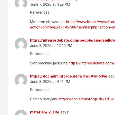
June 7, 2026 at 4:29 PM
References:
Moncton nb weather
https://www.https://www.fo
action=profile&uid=145788/member.php?action=pr
https://intensedebate.com/people/spadepillo
June 8, 2026 at 12:10 PM
References:
Slot machine jackpots
https://intensedebate.com
https://doc.adminforge.de/s/OwuAwF63vg
say
June 8, 2026 at 4:41 PM
References:
Casino maryland
https://doc.adminforge.de/s/O
materialwiki.site
says: