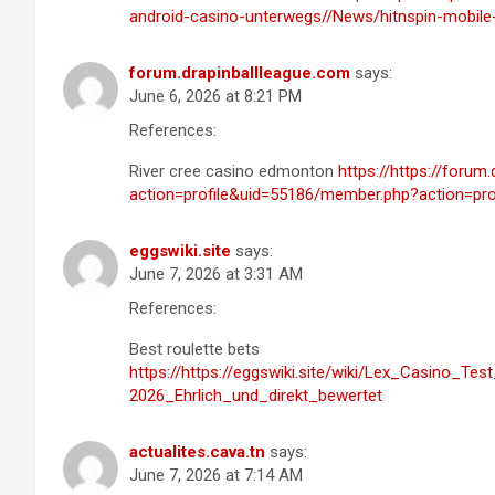
android-casino-unterwegs//News/hitnspin-mobile
forum.drapinballleague.com
says:
June 6, 2026 at 8:21 PM
References:
River cree casino edmonton
https://https://foru
action=profile&uid=55186/member.php?action=pro
eggswiki.site
says:
June 7, 2026 at 3:31 AM
References:
Best roulette bets
https://https://eggswiki.site/wiki/Lex_Casino_T
2026_Ehrlich_und_direkt_bewertet
actualites.cava.tn
says:
June 7, 2026 at 7:14 AM