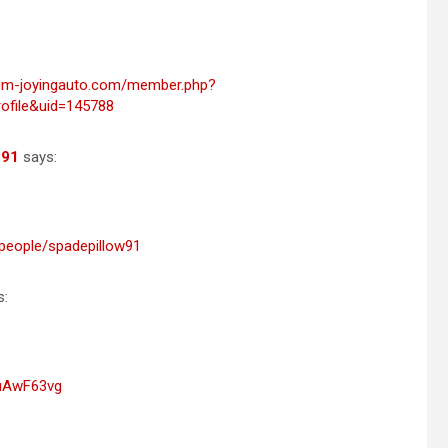
rum-joyingauto.com/member.php?
ofile&uid=145788
w91
says:
/people/spadepillow91
s:
wuAwF63vg