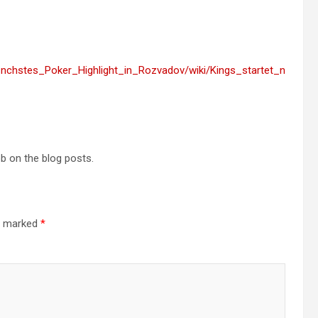
tet_nchstes_Poker_Highlight_in_Rozvadov/wiki/Kings_startet_n
ob on the blog posts.
re marked
*