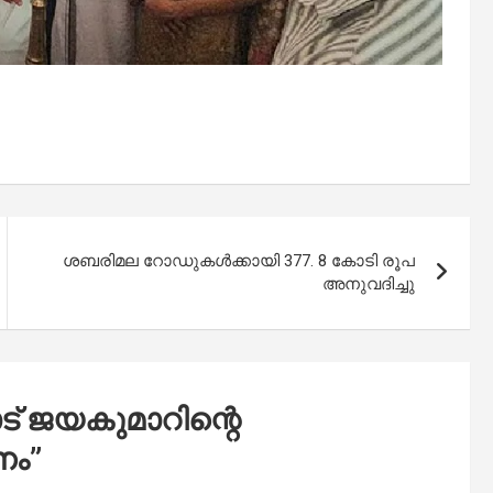
ശബരിമല റോഡുകൾക്കായി 377. 8 കോടി രൂപ
അനുവദിച്ചു
ോട് ജയകുമാറിന്റെ
നം
”