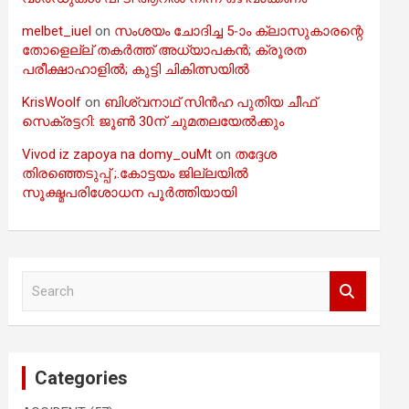
melbet_iuel
on
സംശയം ചോദിച്ച 5-ാം ക്ലാസുകാരന്റെ
തോളെല്ല് തകർത്ത് അധ്യാപകൻ; ക്രൂരത
പരീക്ഷാഹാളിൽ; കുട്ടി ചികിത്സയിൽ
KrisWoolf
on
ബിശ്വനാഥ് സിൻഹ പുതിയ ചീഫ്
സെക്രട്ടറി: ജൂൺ 30ന് ചുമതലയേൽക്കും
Vivod iz zapoya na domy_ouMt
on
തദ്ദേശ
തിരഞ്ഞെടുപ്പ് ;.കോട്ടയം ജില്ലയിൽ
സൂക്ഷ്മപരിശോധന പൂർത്തിയായി
S
e
a
r
c
Categories
h