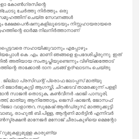
കേരളാ കോൺഗ്രസിന്റെ
ചോടു ചേർത്തു നിർത്തും. ഒരു
സമൂഹത്തിന് ചെയ്ത സേവനങ്ങൾ
െയും ക്ഷേമപെൻഷനുകളിലൂടെയും നിസ്സഹായരായരെ
ദേഹത്തിന്റെ ഓർമ്മ നിലനിർത്താനാണ്
പ്പെട്ടവരെ സഹായിക്കുവാനും എപ്പോഴും
്പോൾ കെ .എം. മാണി ഞങ്ങളെ ഉപദേശിച്ചിരുന്നു. ഇത്
 അതിയായ സംതൃപ്തിയുണ്ടെന്നും വിഴിയ്ക്കത്തോട്
ത്തിന്റെ താക്കോൽ ദാന ചടങ്ങ് ഉദ്‌ഘാടനം ചെയ്തു
 . ജില്ലാ പ്രസിഡന്റ് പ്രൊഫ.ലോപ്പസ് മാത്യു
ോർജുകുട്ടി ആഗസ്തി, ചിറക്കടവ് താമരക്കുന്ന് പളളി
ചെയർമാൻ സാജൻ തൊടുക, കൺവീനർ ഷാജി പാമ്പൂരി,
ത്, മാത്യു ആനിത്തോട്ടം, ജെസി ഷാജൻ, ജോസഫ്
റിജോ വാളാന്തറ, സുമേഷ് ആൻഡ്രൂസ്, മാത്തുക്കുട്ടി
ബാബു, രാഹുൽ ബി.പിള്ള, ആന്റണി മാർട്ടിൻ എന്നിവർ
 കൺസ്ട്രക്ഷൻ മാനേജർ മനോജ് ചീരാംകുഴിയെ മെമന്റോ
് റൂമുകളുമുള്ള കാരുണ്യ