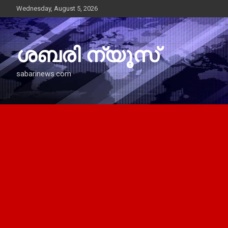
Skip
Wednesday, August 5, 2026
to
content
ശബരി ന്യൂസ്
sabarinews.com