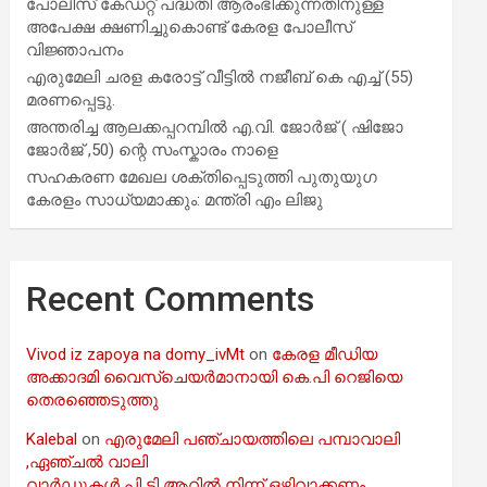
പോലീസ് കേഡറ്റ് പദ്ധതി ആരംഭിക്കുന്നതിനുള്ള
അപേക്ഷ ക്ഷണിച്ചുകൊണ്ട് കേരള പോലീസ്
വിജ്ഞാപനം
എരുമേലി ചരള കരോട്ട് വീട്ടിൽ നജീബ് കെ എച്ച് (55)
മരണപ്പെട്ടു.
അന്തരിച്ച ആ​ല​ക്ക​പ്പ​റമ്പിൽ​ എ.​വി. ജോ​ർ​ജ് ( ഷിജോ
ജോർജ് ,50) ന്റെ സംസ്കാരം നാളെ
സഹകരണ മേഖല ശക്തിപ്പെടുത്തി പുതുയുഗ
കേരളം സാധ്യമാക്കും: മന്ത്രി എം ലിജു
Recent Comments
Vivod iz zapoya na domy_ivMt
on
കേരള മീഡിയ
അക്കാദമി വൈസ്ചെയർമാനായി കെ.പി റെജിയെ
തെരഞ്ഞെടുത്തു
Kalebal
on
എരുമേലി പഞ്ചായത്തിലെ പമ്പാവാലി
,ഏഞ്ചൽ വാലി
വാർഡുകൾ പി ടി ആറിൽ നിന്ന് ഒഴിവാക്കണം