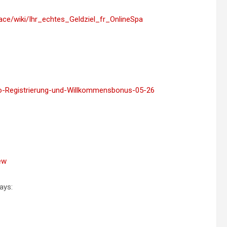
ace/wiki/Ihr_echtes_Geldziel_fr_OnlineSpa
ino-Registrierung-und-Willkommensbonus-05-26
ew
ays: