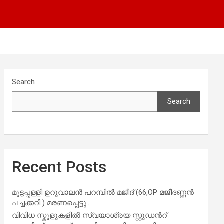
Search
Search
Recent Posts
മുട്ടപ്പള്ളി ഉറുവാലൻ പറമ്പിൽ മജീദ് (66,OP മജീദണ്ണൻ
പച്ചക്കറി ) മരണപ്പെട്ടു..
വിവിധ സ്കൂളുകളില്‍ സ്വയാശ്രയ സ്റ്റുഡന്‍റ്