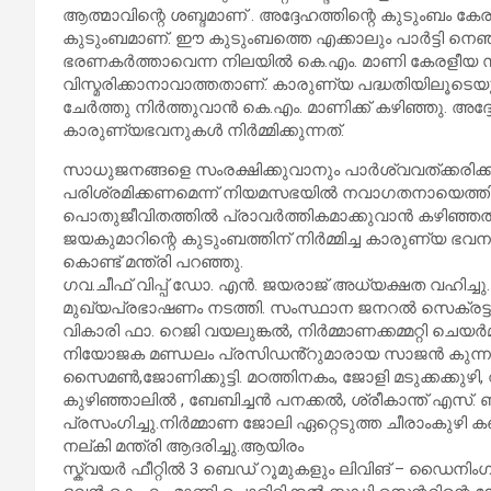
ആത്മാവിന്റെ ശബ്ദമാണ് . അദ്ദേഹത്തിന്റെ കുടുംബം 
കുടുംബമാണ്. ഈ കുടുംബത്തെ എക്കാലും പാർട്ടി നെഞ്
ഭരണകർത്താവെന്ന നിലയിൽ കെ.എം. മാണി കേരളീയ 
വിസ്മരിക്കാനാവാത്തതാണ്. കാരുണ്യ പദ്ധതിയിലൂട
ചേർത്തു നിർത്തുവാൻ കെ.എം. മാണിക്ക് കഴിഞ്ഞു. അദ്
കാരുണ്യഭവനുകൾ നിർമ്മിക്കുന്നത്.
സാധുജനങ്ങളെ സംരക്ഷിക്കുവാനും പാർശ്വവത്ക്കരിക്ക
പരിശ്രമിക്കണമെന്ന് നിയമസഭയിൽ നവാഗതനായെത്തിയപ
പൊതുജീവിതത്തിൽ പ്രാവർത്തികമാക്കുവാൻ കഴിഞ്ഞതിൽ
ജയകുമാറിന്റെ കുടുംബത്തിന് നിർമ്മിച്ച കാരുണ്യ ഭവന
കൊണ്ട് മന്ത്രി പറഞ്ഞു.
ഗവ.ചീഫ് വിപ്പ് ഡോ. എൻ. ജയരാജ് അധ്യക്ഷത വഹിച്ചു.
മുഖ്യപ്രഭാഷണം നടത്തി. സംസ്ഥാന ജനറൽ സെക്രട്ടറി ജ
വികാരി ഫാ. റെജി വയലുങ്കൽ, നിർമ്മാണക്കമ്മറ്റി 
നിയോജക മണ്ഡലം പ്രസിഡൻ്റുമാരായ സാജൻ കുന്നത്
സൈമൺ,ജോണിക്കുട്ടി. മഠത്തിനകം, ജോളി മടുക്കക്കുഴി, 
കുഴിഞ്ഞാലിൽ , ബേബിച്ചൻ പനക്കൽ, ശ്രീകാന്ത് എസ്. 
പ്രസംഗിച്ചു.നിർമ്മാണ ജോലി ഏറ്റെടുത്ത ചീരാംകുഴി
നല്കി മന്ത്രി ആദരിച്ചു.ആയിരം
സ്ക്വയർ ഫീറ്റിൽ 3 ബെഡ് റൂമുകളും ലിവിങ് – ഡൈനിംഗ