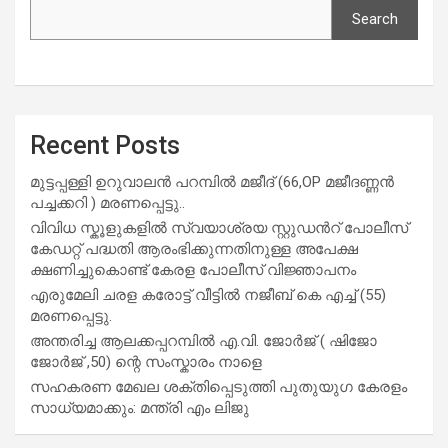
Search
Recent Posts
മുട്ടപ്പള്ളി ഉറുവാലൻ പറമ്പിൽ മജീദ് (66,OP മജീദണ്ണൻ
പച്ചക്കറി ) മരണപ്പെട്ടു..
വിവിധ സ്കൂളുകളില്‍ സ്വയാശ്രയ സ്റ്റുഡന്‍റ് പോലീസ്
കേഡറ്റ് പദ്ധതി ആരംഭിക്കുന്നതിനുള്ള അപേക്ഷ
ക്ഷണിച്ചുകൊണ്ട് കേരള പോലീസ് വിജ്ഞാപനം
എരുമേലി ചരള കരോട്ട് വീട്ടിൽ നജീബ് കെ എച്ച് (55)
മരണപ്പെട്ടു.
അന്തരിച്ച ആ​ല​ക്ക​പ്പ​റമ്പിൽ​ എ.​വി. ജോ​ർ​ജ് ( ഷിജോ
ജോർജ് ,50) ന്റെ സംസ്കാരം നാളെ
സഹകരണ മേഖല ശക്തിപ്പെടുത്തി പുതുയുഗ കേരളം
സാധ്യമാക്കും: മന്ത്രി എം ലിജു