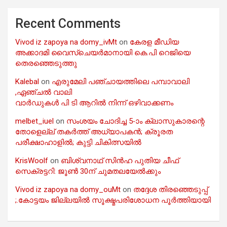
Recent Comments
Vivod iz zapoya na domy_ivMt
on
കേരള മീഡിയ
അക്കാദമി വൈസ്ചെയർമാനായി കെ.പി റെജിയെ
തെരഞ്ഞെടുത്തു
Kalebal
on
എരുമേലി പഞ്ചായത്തിലെ പമ്പാവാലി
,ഏഞ്ചൽ വാലി
വാർഡുകൾ പി ടി ആറിൽ നിന്ന് ഒഴിവാക്കണം
melbet_iuel
on
സംശയം ചോദിച്ച 5-ാം ക്ലാസുകാരന്റെ
തോളെല്ല് തകർത്ത് അധ്യാപകൻ; ക്രൂരത
പരീക്ഷാഹാളിൽ; കുട്ടി ചികിത്സയിൽ
KrisWoolf
on
ബിശ്വനാഥ് സിൻഹ പുതിയ ചീഫ്
സെക്രട്ടറി: ജൂൺ 30ന് ചുമതലയേൽക്കും
Vivod iz zapoya na domy_ouMt
on
തദ്ദേശ തിരഞ്ഞെടുപ്പ്
;.കോട്ടയം ജില്ലയിൽ സൂക്ഷ്മപരിശോധന പൂർത്തിയായി