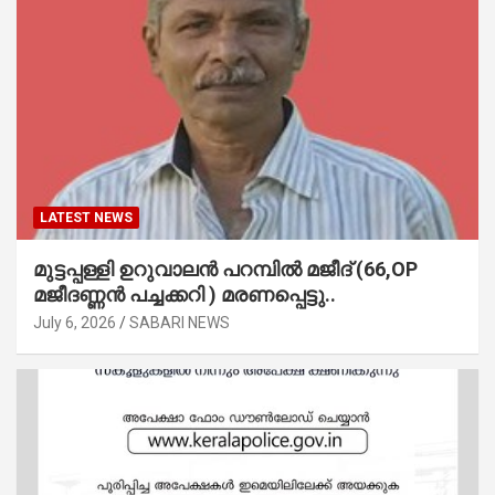
LATEST NEWS
മുട്ടപ്പള്ളി ഉറുവാലൻ പറമ്പിൽ മജീദ് (66,OP
മജീദണ്ണൻ പച്ചക്കറി ) മരണപ്പെട്ടു..
July 6, 2026
SABARI NEWS