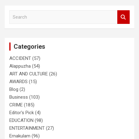
S
e
a
r
c
Categories
h
ACCIDENT
(57)
Alappuzha
(54)
ART AND CULTURE
(26)
AWARDS
(15)
Blog
(2)
Business
(103)
CRIME
(185)
Editor's Pick
(4)
EDUCATION
(98)
ENTERTAINMENT
(27)
Ernakulam
(96)