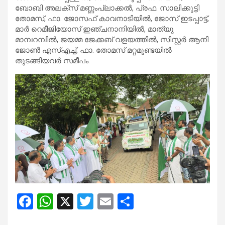
ബോബി അലക്‌സ് മണ്ണംപ്ലാക്കല്‍, പ്രഫ. സാലിക്കുട്ടി
തോമസ്, ഫാ. ജോസഫ് കാവനാടിയില്‍, ജോസ് ഇടപ്പാട്ട്,
മാര്‍ റെമീജിയോസ് ഇഞ്ചനാനിയില്‍, മാത്യു
മാമ്പറമ്പില്‍, ജയമ്മ ജേക്കബ് വളയത്തില്‍, സിസ്റ്റര്‍ ആനി
ജോണ്‍ എസ്എച്ച്, ഫാ. തോമസ് മറ്റമുണ്ടയില്‍
തുടങ്ങിയവര്‍ സമീപം.
F
W
X
T
E
S
a
h
wi
m
h