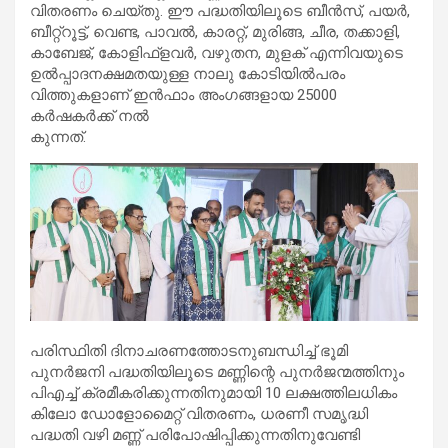
വിതരണം ചെയ്തു. ഈ പദ്ധതിയിലൂടെ ബീന്‍സ്, പയര്‍,
ബീറ്റ്റൂട്ട്, വെണ്ട, പാവല്‍, കാരറ്റ്, മുരിങ്ങ, ചീര, തക്കാളി,
കാബേജ്, കോളിഫ്ളവര്‍, വഴുതന, മുളക് എന്നിവയുടെ
ഉല്‍പ്പാദനക്ഷമതയുള്ള നാലു കോടിയില്‍പരം
വിത്തുകളാണ് ഇന്‍ഫാം അംഗങ്ങളായ 25000
കര്‍ഷകര്‍ക്ക് നല്‍
കുന്നത്.
പരിസ്ഥിതി ദിനാചരണത്തോടനുബന്ധിച്ച് ഭൂമി
പുനര്‍ജനി പദ്ധതിയിലൂടെ മണ്ണിന്റെ പുനര്‍ജന്മത്തിനും
പിഎച്ച് ക്രമീകരിക്കുന്നതിനുമായി 10 ലക്ഷത്തിലധികം
കിലോ ഡോളോമൈറ്റ് വിതരണം, ധരണീ സമൃദ്ധി
പദ്ധതി വഴി മണ്ണ് പരിപോഷിപ്പിക്കുന്നതിനുവേണ്ടി