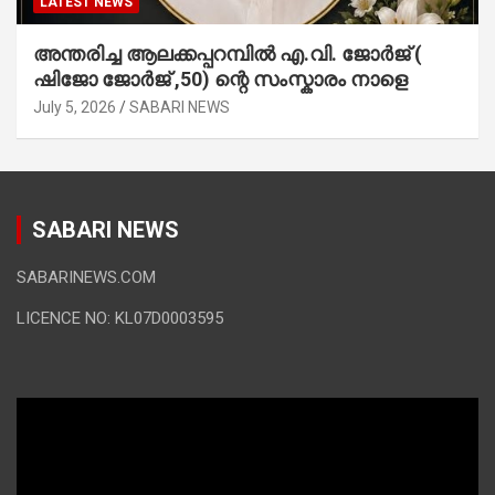
LATEST NEWS
അന്തരിച്ച ആ​ല​ക്ക​പ്പ​റമ്പിൽ​ എ.​വി. ജോ​ർ​ജ് (
ഷിജോ ജോർജ് ,50) ന്റെ സംസ്കാരം നാളെ
July 5, 2026
SABARI NEWS
SABARI NEWS
SABARINEWS.COM
LICENCE NO: KL07D0003595