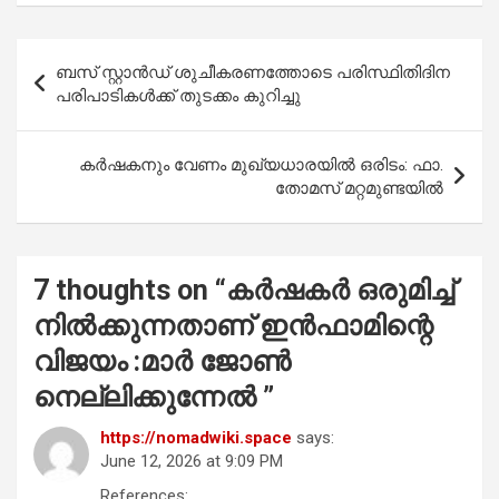
ce
at
tt
ail
ar
b
s
er
e
Post
ബസ് സ്റ്റാൻഡ് ശുചീകരണത്തോടെ പരിസ്ഥിതിദിന
o
A
navigation
പരിപാടികൾക്ക് തുടക്കം കുറിച്ചു
o
p
k
p
കര്‍ഷകനും വേണം മുഖ്യധാരയില്‍ ഒരിടം: ഫാ.
തോമസ് മറ്റമുണ്ടയില്‍
7 thoughts on “
കർഷകർ ഒരുമിച്ച്‌
നിൽക്കുന്നതാണ് ഇൻഫാമിന്റെ
വിജയം :മാർ ജോൺ
നെല്ലിക്കുന്നേൽ
”
https://nomadwiki.space
says:
June 12, 2026 at 9:09 PM
References: