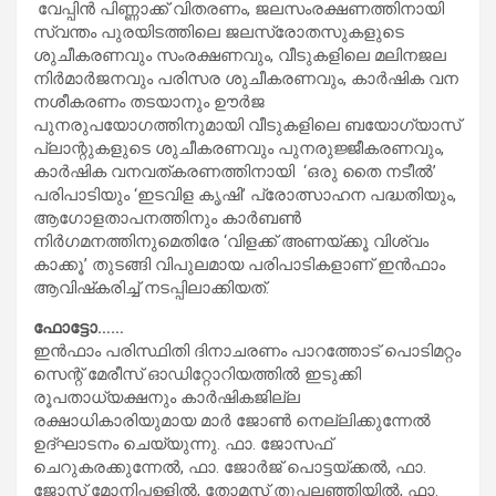
വേപ്പിന്‍ പിണ്ണാക്ക് വിതരണം, ജലസംരക്ഷണത്തിനായി
സ്വന്തം പുരയിടത്തിലെ ജലസ്രോതസുകളുടെ
ശുചീകരണവും സംരക്ഷണവും, വീടുകളിലെ മലിനജല
നിര്‍മാര്‍ജനവും പരിസര ശുചീകരണവും, കാര്‍ഷിക വന
നശീകരണം തടയാനും ഊര്‍ജ
പുനരുപയോഗത്തിനുമായി വീടുകളിലെ ബയോഗ്യാസ്
പ്ലാന്റുകളുടെ ശുചീകരണവും പുനരുജ്ജീകരണവും,
കാര്‍ഷിക വനവത്കരണത്തിനായി ‘ഒരു തൈ നടീല്‍’
പരിപാടിയും ‘ഇടവിള കൃഷി’ പ്രോത്സാഹന പദ്ധതിയും,
ആഗോളതാപനത്തിനും കാര്‍ബണ്‍
നിര്‍ഗമനത്തിനുമെതിരേ ‘വിളക്ക് അണയ്ക്കൂ വിശ്വം
കാക്കൂ’ തുടങ്ങി വിപുലമായ പരിപാടികളാണ് ഇന്‍ഫാം
ആവിഷ്‌കരിച്ച് നടപ്പിലാക്കിയത്.
ഫോട്ടോ……
ഇന്‍ഫാം പരിസ്ഥിതി ദിനാചരണം പാറത്തോട് പൊടിമറ്റം
സെന്റ് മേരീസ് ഓഡിറ്റോറിയത്തില്‍ ഇടുക്കി
രൂപതാധ്യക്ഷനും കാര്‍ഷികജില്ല
രക്ഷാധികാരിയുമായ മാര്‍ ജോണ്‍ നെല്ലിക്കുന്നേല്‍
ഉദ്ഘാടനം ചെയ്യുന്നു. ഫാ. ജോസഫ്
ചെറുകരക്കുന്നേല്‍, ഫാ. ജോര്‍ജ് പൊട്ടയ്ക്കല്‍, ഫാ.
ജോസ് മോനിപ്പള്ളില്‍, തോമസ് തുപ്പലഞ്ഞിയില്‍, ഫാ.