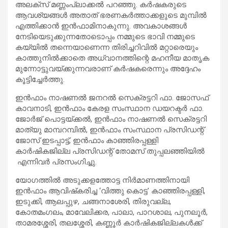
അലക്‌സ് മണ്ണംപ്ലാക്കല്‍ പറഞ്ഞു. കര്‍ഷകരുടെ
ആവശ്യങ്ങള്‍ അതാത് ഭരണകര്‍ത്താക്കളുടെ മുമ്പില്‍
എത്തിക്കാന്‍ ഇന്‍ഫാമിനാകുന്നു. അവകാശങ്ങള്‍
നേടിയെടുക്കുന്നതോടൊപ്പം നമ്മുടെ ഭാവി നമ്മുടെ
കയ്യില്‍ തന്നെയാണെന്ന തിരിച്ചറിവില്‍ മറ്റാരെയും
കാത്തുനില്‍ക്കാതെ അധ്വാനത്തിന്റെ മഹനീയ മാതൃക
മുന്നോട്ടുവയ്ക്കുന്നവരാണ് കര്‍ഷകരെന്നും അദ്ദേഹം
കൂട്ടിച്ചേര്‍ത്തു.
ഇന്‍ഫാം നാഷണല്‍ ജനറല്‍ സെക്രട്ടറി ഫാ. ജോസഫ്
കാവനാടി, ഇന്‍ഫാം കേരള സംസ്ഥാന ഡയറക്ടര്‍ ഫാ.
ജോര്‍ജ് പൊട്ടയ്ക്കല്‍, ഇന്‍ഫാം നാഷണല്‍ സെക്രട്ടറി
മാത്യു മാമ്പറമ്പില്‍, ഇന്‍ഫാം സംസ്ഥാന പ്രസിഡന്റ്
ജോസ് ഇടപ്പാട്ട്, ഇന്‍ഫാം കാഞ്ഞിരപ്പള്ളി
കാര്‍ഷികജില്ല പ്രസിഡന്റ് തോമസ് തുപ്പലഞ്ഞിയില്‍
എന്നിവര്‍ പ്രസംഗിച്ചു.
യോഗത്തില്‍ അടുക്കളത്തോട്ട നിര്‍മാണത്തിനായി
ഇന്‍ഫാം ആവിഷ്‌കരിച്ച ‘വിത്തു കൊട്ട’ കാഞ്ഞിരപ്പള്ളി,
ഇടുക്കി, ആലപ്പുഴ, ചങ്ങനാശേരി, തിരുവല്ല,
കോതമംഗലം, മാവേലിക്കര, പാലാ, പാറശാല, പുനലൂര്‍,
താമരശ്ശേരി, തലശ്ശേരി, കണ്ണൂര്‍ കാര്‍ഷികജില്ലകള്‍ക്ക്